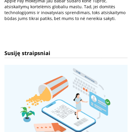
Apple Pay mokėjimai jau dabar sudaro kone 10proc.
atsiskaitymų kortelėmis globaliu mastu. Tad, jei domitės
technologijomis ir inovatyviais sprendimais, toks atsiskaitymo
būdas jums tikrai patiks, bet mums to nė nereikia sakyti.
Susiję straipsniai