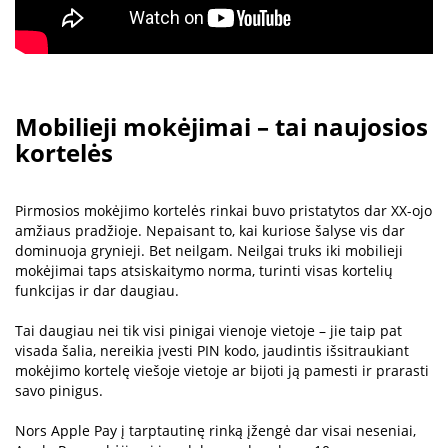
Mobilieji mokėjimai – tai naujosios
kortelės
Pirmosios mokėjimo kortelės rinkai buvo pristatytos dar XX-ojo
amžiaus pradžioje. Nepaisant to, kai kuriose šalyse vis dar
dominuoja grynieji. Bet neilgam. Neilgai truks iki mobilieji
mokėjimai taps atsiskaitymo norma, turinti visas kortelių
funkcijas ir dar daugiau.
Tai daugiau nei tik visi pinigai vienoje vietoje – jie taip pat
visada šalia, nereikia įvesti PIN kodo, jaudintis išsitraukiant
mokėjimo kortelę viešoje vietoje ar bijoti ją pamesti ir prarasti
savo pinigus.
Nors Apple Pay į tarptautinę rinką įžengė dar visai neseniai,