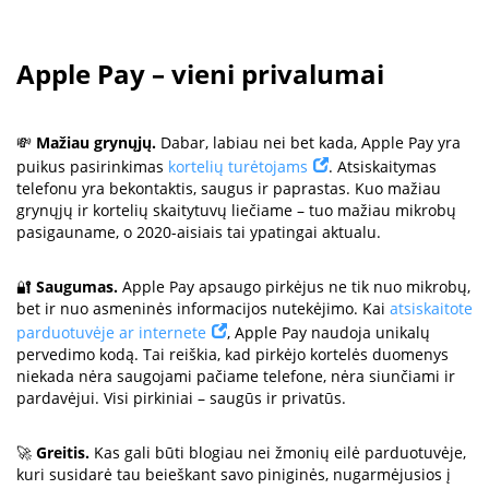
Apple Pay – vieni privalumai
💸
Mažiau grynųjų.
Dabar, labiau nei bet kada, Apple Pay yra
puikus pasirinkimas
kortelių turėtojams
. Atsiskaitymas
telefonu yra bekontaktis, saugus ir paprastas. Kuo mažiau
grynųjų ir kortelių skaitytuvų liečiame – tuo mažiau mikrobų
pasigauname, o 2020-aisiais tai ypatingai aktualu.
🔐
Saugumas.
Apple Pay apsaugo pirkėjus ne tik nuo mikrobų,
bet ir nuo asmeninės informacijos nutekėjimo. Kai
atsiskaitote
parduotuvėje ar internete
, Apple Pay naudoja unikalų
pervedimo kodą. Tai reiškia, kad pirkėjo kortelės duomenys
niekada nėra saugojami pačiame telefone, nėra siunčiami ir
pardavėjui. Visi pirkiniai – saugūs ir privatūs.
🚀
Greitis.
Kas gali būti blogiau nei žmonių eilė parduotuvėje,
kuri susidarė tau beieškant savo piniginės, nugarmėjusios į