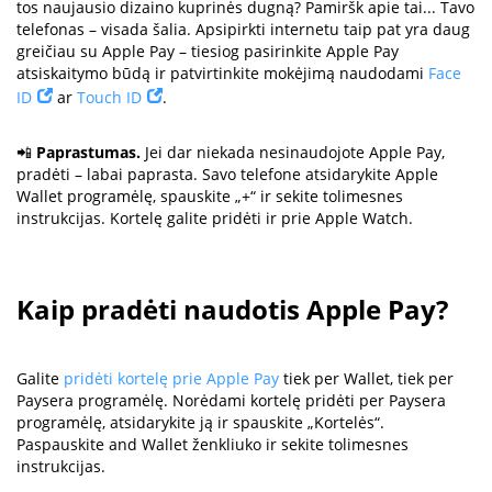
tos naujausio dizaino kuprinės dugną? Pamiršk apie tai... Tavo
telefonas – visada šalia. Apsipirkti internetu taip pat yra daug
greičiau su Apple Pay – tiesiog pasirinkite Apple Pay
atsiskaitymo būdą ir patvirtinkite mokėjimą naudodami
Face
ID
ar
Touch ID
.
📲
Paprastumas.
Jei dar niekada nesinaudojote Apple Pay,
pradėti – labai paprasta. Savo telefone atsidarykite Apple
Wallet programėlę, spauskite „+“ ir sekite tolimesnes
instrukcijas. Kortelę galite pridėti ir prie Apple Watch.
Kaip pradėti naudotis Apple Pay?
Galite
pridėti kortelę prie Apple Pay
tiek per Wallet, tiek per
Paysera programėlę. Norėdami kortelę pridėti per Paysera
programėlę, atsidarykite ją ir spauskite „Kortelės“.
Paspauskite and Wallet ženkliuko ir sekite tolimesnes
instrukcijas.