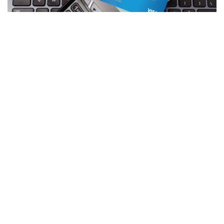
Paysera HQ
Birželis 2020 • 1 min.
50 Eur bekontakčių mokėjimų kortele limitas
galios ir toliau
Karantino metu iki 50 Eur padidintas bekontakčių
atsiskaitymų limitas Visa kortele galios ir toliau.
Skaityti daugiau
APIE