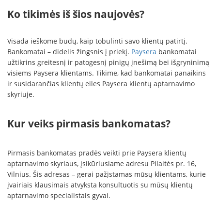
Ko tikimės iš šios naujovės?
Visada ieškome būdų, kaip tobulinti savo klientų patirtį.
Bankomatai – didelis žingsnis į priekį.
Paysera
bankomatai
užtikrins greitesnį ir patogesnį pinigų įnešimą bei išgryninimą
visiems Paysera klientams. Tikime, kad bankomatai panaikins
ir susidarančias klientų eiles Paysera klientų aptarnavimo
skyriuje.
Kur veiks pirmasis bankomatas?
Pirmasis bankomatas pradės veikti prie Paysera klientų
aptarnavimo skyriaus, įsikūriusiame adresu Pilaitės pr. 16,
Vilnius. Šis adresas – gerai pažįstamas mūsų klientams, kurie
įvairiais klausimais atvyksta konsultuotis su mūsų klientų
aptarnavimo specialistais gyvai.