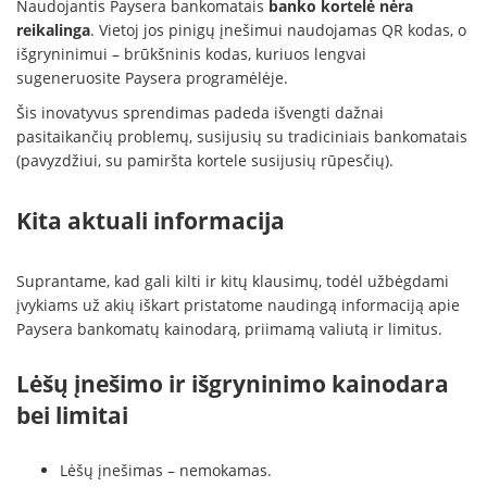
Naudojantis Paysera bankomatais
banko kortelė nėra
reikalinga
. Vietoj jos pinigų įnešimui naudojamas QR kodas, o
išgryninimui – brūkšninis kodas, kuriuos lengvai
sugeneruosite Paysera programėlėje.
Šis inovatyvus sprendimas padeda išvengti dažnai
pasitaikančių problemų, susijusių su tradiciniais bankomatais
(pavyzdžiui, su pamiršta kortele susijusių rūpesčių).
Kita aktuali informacija
Suprantame, kad gali kilti ir kitų klausimų, todėl užbėgdami
įvykiams už akių iškart pristatome naudingą informaciją apie
Paysera bankomatų kainodarą, priimamą valiutą ir limitus.
Lėšų įnešimo ir išgryninimo kainodara
bei limitai
Lėšų įnešimas – nemokamas.