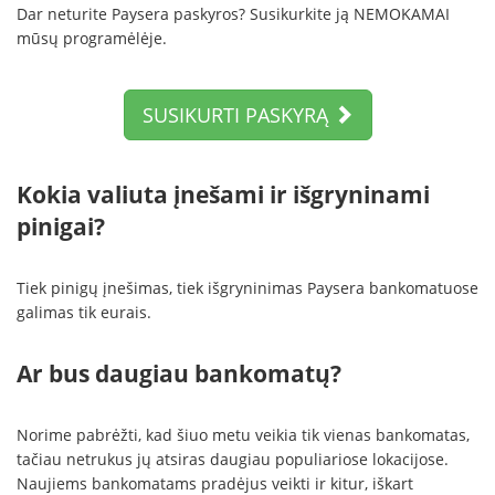
Dar neturite Paysera paskyros? Susikurkite ją NEMOKAMAI
mūsų programėlėje.
SUSIKURTI PASKYRĄ
Kokia valiuta įnešami ir išgryninami
pinigai?
Tiek pinigų įnešimas, tiek išgryninimas Paysera bankomatuose
galimas tik eurais.
Ar bus daugiau bankomatų?
Norime pabrėžti, kad šiuo metu veikia tik vienas bankomatas,
tačiau netrukus jų atsiras daugiau populiariose lokacijose.
Naujiems bankomatams pradėjus veikti ir kitur, iškart