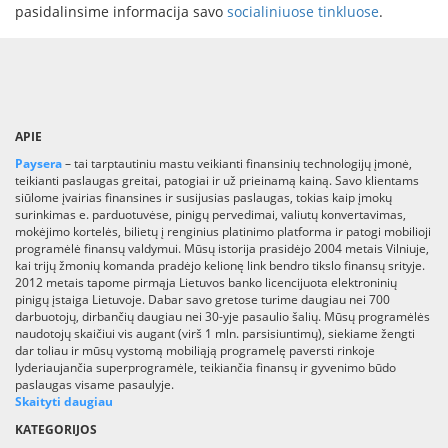
pasidalinsime informacija savo
socialiniuose tinkluose
.
APIE
Paysera
– tai tarptautiniu mastu veikianti finansinių technologijų įmonė,
teikianti paslaugas greitai, patogiai ir už prieinamą kainą. Savo klientams
siūlome įvairias finansines ir susijusias paslaugas, tokias kaip įmokų
surinkimas e. parduotuvėse, pinigų pervedimai, valiutų konvertavimas,
mokėjimo kortelės, bilietų į renginius platinimo platforma ir patogi mobilioji
programėlė finansų valdymui. Mūsų istorija prasidėjo 2004 metais Vilniuje,
kai trijų žmonių komanda pradėjo kelionę link bendro tikslo finansų srityje.
2012 metais tapome pirmąja Lietuvos banko licencijuota elektroninių
pinigų įstaiga Lietuvoje. Dabar savo gretose turime daugiau nei 700
darbuotojų, dirbančių daugiau nei 30-yje pasaulio šalių. Mūsų programėlės
naudotojų skaičiui vis augant (virš 1 mln. parsisiuntimų), siekiame žengti
dar toliau ir mūsų vystomą mobiliąją programelę paversti rinkoje
lyderiaujančia superprogramėle, teikiančia finansų ir gyvenimo būdo
paslaugas visame pasaulyje.
Skaityti daugiau
KATEGORIJOS