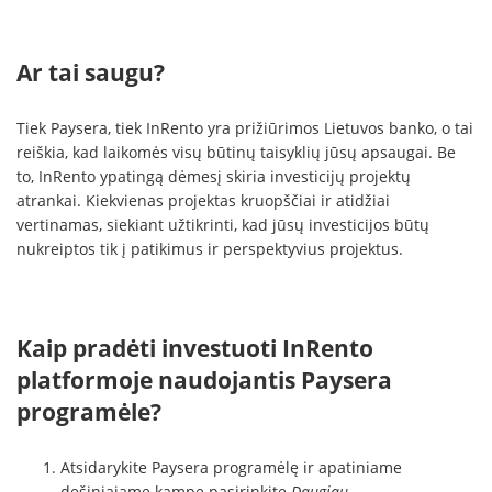
Ar tai saugu?
Tiek Paysera, tiek InRento yra prižiūrimos Lietuvos banko, o tai
reiškia, kad laikomės visų būtinų taisyklių jūsų apsaugai. Be
to, InRento ypatingą dėmesį skiria investicijų projektų
atrankai. Kiekvienas projektas kruopščiai ir atidžiai
vertinamas, siekiant užtikrinti, kad jūsų investicijos būtų
nukreiptos tik į patikimus ir perspektyvius projektus.
Kaip pradėti investuoti InRento
platformoje naudojantis Paysera
programėle?
Atsidarykite Paysera programėlę ir apatiniame
dešiniajame kampe pasirinkite
Daugiau
.