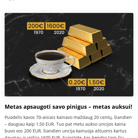
Metas apsaugoti savo pinigus – metas auksui!
Puodelis kavos 70-aisiais kainavo maždaug 20 centų, šiandien
– daugiau kaip 1,50 EUR. Tuo pat metu aukso uncijos kaina
buvo vos 200 EUR, šiandien uncija kainuoja aštuonis kartus
daugiau ir viršija 1600 EUR. Svarstote, kas bendro tarp šių