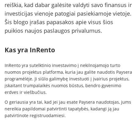
reiškia, kad dabar galėsite valdyti savo finansus ir
investicijas vienoje patogiai pasiekiamoje vietoje.
Šis blogo įrašas papasakos apie visus šios
puikios naujos paslaugos privalumus.
Kas yra InRento
InRento yra sutelktinio investavimo į nekilnojamojo turto
nuomos projektus platforma, kuria jau galite naudotis Paysera
programėlėje. Ji siūlo galimybę investuoti į įvairius projektus,
įskaitant trumpalaikės nuomos būstus, bendro gyvenimo
erdves ir viešbučius.
O geriausia yra tai, kad jei jau esate Paysera naudotojas, jums
nereikia papildomai patvirtinti tapatybės, kadangi ją jau
patvirtinote registruodamiesi.