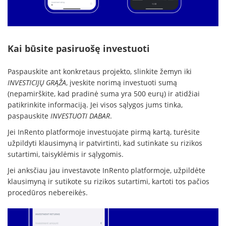
Kai būsite pasiruošę investuoti
Paspauskite ant konkretaus projekto, slinkite žemyn iki
INVESTICIJŲ GRĄŽA
, įveskite norimą investuoti sumą
(nepamirškite, kad pradinė suma yra 500 eurų) ir atidžiai
patikrinkite informaciją. Jei visos sąlygos jums tinka,
paspauskite
INVESTUOTI DABAR
.
Jei InRento platformoje investuojate pirmą kartą, turėsite
užpildyti klausimyną ir patvirtinti, kad sutinkate su rizikos
sutartimi, taisyklėmis ir sąlygomis.
Jei anksčiau jau investavote InRento platformoje, užpildėte
klausimyną ir sutikote su rizikos sutartimi, kartoti tos pačios
procedūros nebereikės.