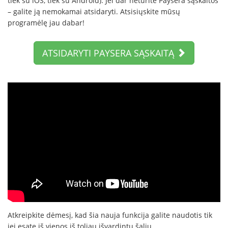
tiek su iOS, tiek su Android). Jei dar neturite Paysera sąskaitos
– galite ją nemokamai atsidaryti. Atsisiųskite mūsų
programėlę jau dabar!
ATSIDARYTI PAYSERA SĄSKAITĄ
Atkreipkite dėmesį, kad šia nauja funkcija galite naudotis tik
jei esate iš vienos iš toliau išvardintų šalių.