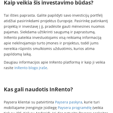
Kaip veikia šis investavimo būdas?
Tai išties paprasta. Galite papildyti savo investicijų portfelį
atidžiai pasirinkdami projektus Europoje. Pasirinkę patinkantį
projektą ir investavę į jį, pradėsite gauti mėnesines nuomos
pajamas. Siekdama užtikrinti saugumą ir paprastumą,
InRento pateikia investuotojams visą reikiamą informaciją
apie nekilnojamojo turto įmones ir projektus, todėl jums
nereikia rūpintis smulkiomis užduotimis, kurios atima
papildomą laiką.
Daugiau informacijos apie InRento platformą ir kaip ji veikia
rasite
InRento blogo įraše
.
Kas gali naudotis InRento?
Paysera klientai su patvirtinta
Paysera paskyra
, kurie turi
mobiliajame įrenginyje įsidiegę
Paysera programėlę
(veikia