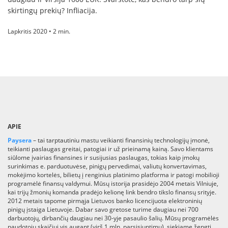
skirtingų prekių? Infliacija.
Lapkritis 2020 • 2 min.
APIE
Paysera
– tai tarptautiniu mastu veikianti finansinių technologijų įmonė,
teikianti paslaugas greitai, patogiai ir už prieinamą kainą. Savo klientams
siūlome įvairias finansines ir susijusias paslaugas, tokias kaip įmokų
surinkimas e. parduotuvėse, pinigų pervedimai, valiutų konvertavimas,
mokėjimo kortelės, bilietų į renginius platinimo platforma ir patogi mobilioji
programėlė finansų valdymui. Mūsų istorija prasidėjo 2004 metais Vilniuje,
kai trijų žmonių komanda pradėjo kelionę link bendro tikslo finansų srityje.
2012 metais tapome pirmąja Lietuvos banko licencijuota elektroninių
pinigų įstaiga Lietuvoje. Dabar savo gretose turime daugiau nei 700
darbuotojų, dirbančių daugiau nei 30-yje pasaulio šalių. Mūsų programėlės
naudotojų skaičiui vis augant (virš 1 mln. parsisiuntimų), siekiame žengti