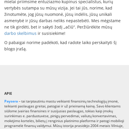
mielai priimsime entuziazmo kupinus specialistus, kurių
vertybės sutampa su mūsų vizija. Jei tai jūs, norime, kad
žinotumėte, jog jūsų nuomonė, jūsų indėlis, jūsų unikali
asmenybė ir jūsų darbas neliks nepastebėti. Mes mėgstame
ne tik girdėti, bet ir sakyti žodį „ačiū“. Peržiūrėkite mūsų
darbo skelbimus
ir susisiekime!
O pabaigai norime padėkoti, kad radote laiko perskaityti šį
blogo įrašą.
APIE
Paysera
– tai tarptautiniu mastu veikianti finansinių technologijų įmonė,
teikianti paslaugas greitai, patogiai ir už prieinamą kainą. Savo klientams
siūlome įvairias finansines ir susijusias paslaugas, tokias kaip įmokų
surinkimas e. parduotuvėse, pinigų pervedimai, valiutų konvertavimas,
mokėjimo kortelės, bilietų į renginius platinimo platforma ir patogi mobilioji
programėlė finansų valdymui. Mūsų istorija prasidėjo 2004 metais Vilniuje,