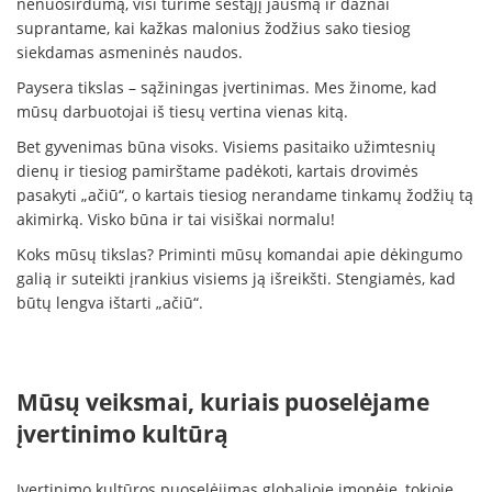
nenuoširdumą, visi turime šeštąjį jausmą ir dažnai
suprantame, kai kažkas malonius žodžius sako tiesiog
siekdamas asmeninės naudos.
Paysera tikslas – sąžiningas įvertinimas. Mes žinome, kad
mūsų darbuotojai iš tiesų vertina vienas kitą.
Bet gyvenimas būna visoks. Visiems pasitaiko užimtesnių
dienų ir tiesiog pamirštame padėkoti, kartais drovimės
pasakyti „ačiū“, o kartais tiesiog nerandame tinkamų žodžių tą
akimirką. Visko būna ir tai visiškai normalu!
Koks mūsų tikslas? Priminti mūsų komandai apie dėkingumo
galią ir suteikti įrankius visiems ją išreikšti. Stengiamės, kad
būtų lengva ištarti „ačiū“.
Mūsų veiksmai, kuriais puoselėjame
įvertinimo kultūrą
Įvertinimo kultūros puoselėjimas globalioje įmonėje, tokioje