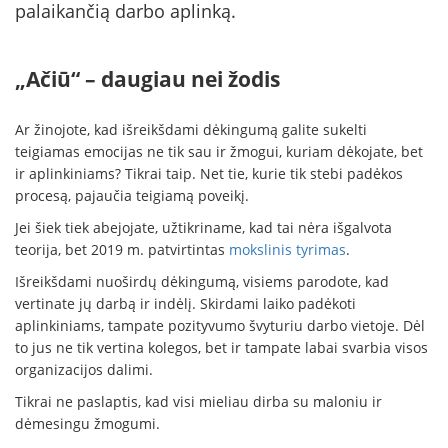
palaikančią darbo aplinką.
„Ačiū“ – daugiau nei žodis
Ar žinojote, kad išreikšdami dėkingumą galite sukelti
teigiamas emocijas ne tik sau ir žmogui, kuriam dėkojate, bet
ir aplinkiniams? Tikrai taip. Net tie, kurie tik stebi padėkos
procesą, pajaučia teigiamą poveikį.
Jei šiek tiek abejojate, užtikriname, kad tai nėra išgalvota
teorija, bet 2019 m. patvirtintas
mokslinis tyrimas
.
Išreikšdami nuoširdų dėkingumą, visiems parodote, kad
vertinate jų darbą ir indėlį. Skirdami laiko padėkoti
aplinkiniams, tampate pozityvumo švyturiu darbo vietoje. Dėl
to jus ne tik vertina kolegos, bet ir tampate labai svarbia visos
organizacijos dalimi.
Tikrai ne paslaptis, kad visi mieliau dirba su maloniu ir
dėmesingu žmogumi.