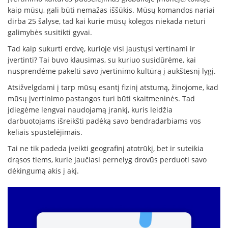
kaip mūsų, gali būti nemažas iššūkis. Mūsų komandos nariai
dirba 25 šalyse, tad kai kurie mūsų kolegos niekada neturi
galimybės susitikti gyvai.
Tad kaip sukurti erdvę, kurioje visi jaustųsi vertinami ir
įvertinti? Tai buvo klausimas, su kuriuo susidūrėme, kai
nusprendėme pakelti savo įvertinimo kultūrą į aukštesnį lygį.
Atsižvelgdami į tarp mūsų esantį fizinį atstumą, žinojome, kad
mūsų įvertinimo pastangos turi būti skaitmeninės. Tad
įdiegėme lengvai naudojamą įrankį, kuris leidžia
darbuotojams išreikšti padėką savo bendradarbiams vos
keliais spustelėjimais.
Tai ne tik padeda įveikti geografinį atotrūkį, bet ir suteikia
drąsos tiems, kurie jaučiasi pernelyg drovūs perduoti savo
dėkingumą akis į akį.