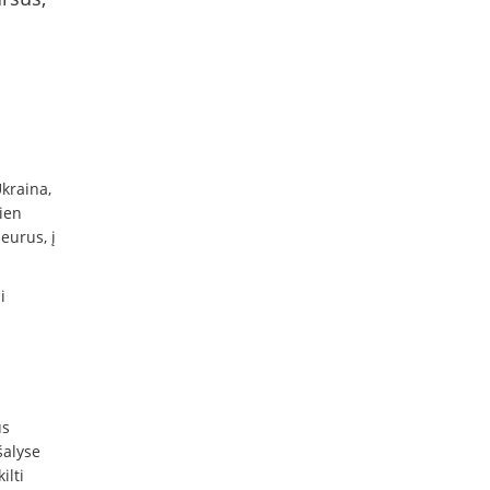
Ukraina,
ien
eurus, į
i
us
šalyse
ilti