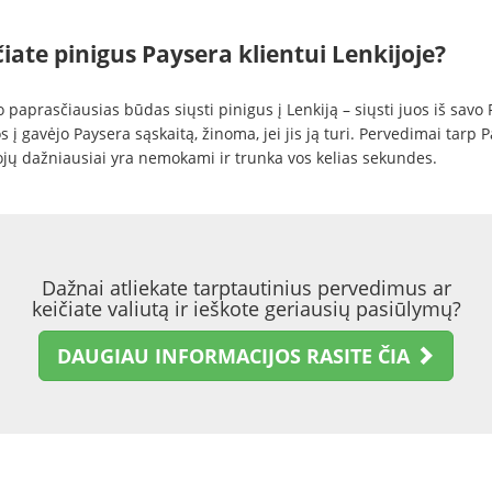
iate pinigus Paysera klientui Lenkijoje?
o paprasčiausias būdas siųsti pinigus į Lenkiją – siųsti juos iš savo
s į gavėjo Paysera sąskaitą, žinoma, jei jis ją turi. Pervedimai tarp 
jų dažniausiai yra nemokami ir trunka vos kelias sekundes.
Dažnai atliekate tarptautinius pervedimus ar
keičiate valiutą ir ieškote geriausių pasiūlymų?
DAUGIAU INFORMACIJOS RASITE ČIA