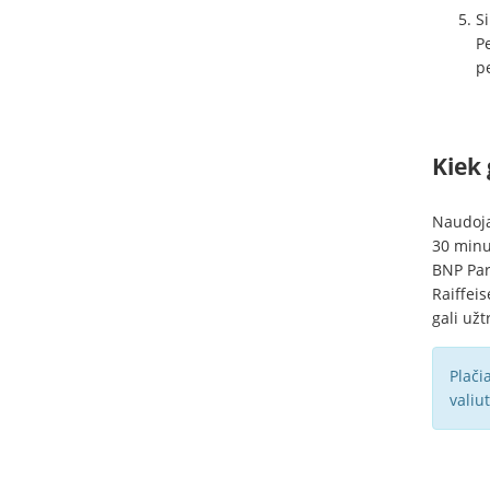
Si
Pe
pe
Kiek 
Naudoja
30 minuč
BNP Par
Raiffei
gali užt
Plači
valiu