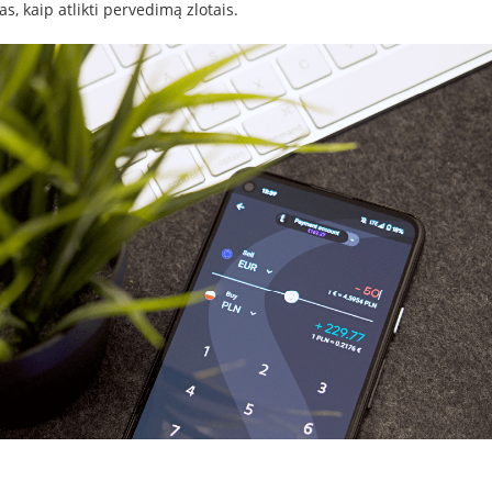
s, kaip atlikti pervedimą zlotais.