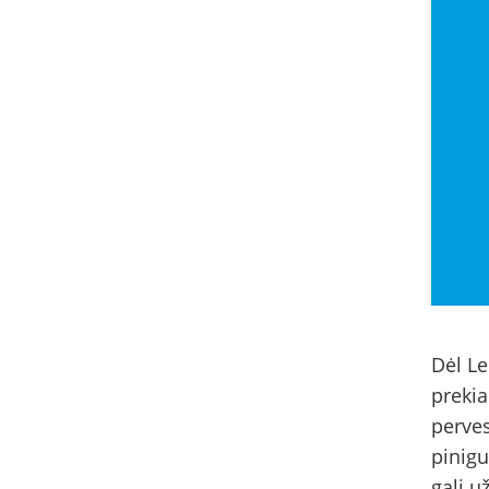
Dėl Le
prekia
perves
pinigu
gali u