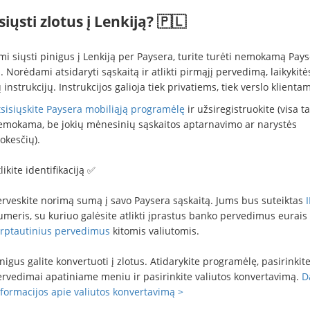
siųsti zlotus į Lenkiją? 🇵🇱
i siųsti pinigus į Lenkiją per Paysera, turite turėti nemokamą Pay
. Norėdami atsidaryti sąskaitą ir atlikti pirmąjį pervedimą, laikykitė
 instrukcijų. Instrukcijos galioja tiek privatiems, tiek verslo klientam
tsisiųskite Paysera mobiliąją programėlę
ir užsiregistruokite (visa ta
emokama, be jokių mėnesinių sąskaitos aptarnavimo ar narystės
okesčių).
likite identifikaciją ✅
erveskite norimą sumą į savo Paysera sąskaitą. Jums bus suteiktas
meris, su kuriuo galėsite atlikti įprastus banko pervedimus eurais
arptautinius pervedimus
kitomis valiutomis.
nigus galite konvertuoti į zlotus. Atidarykite programėlę, pasirinkit
ervedimai apatiniame meniu ir pasirinkite valiutos konvertavimą.
D
nformacijos apie valiutos konvertavimą >