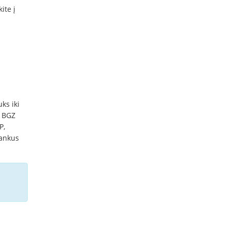
ite į
ks iki
, BGZ
P,
bankus