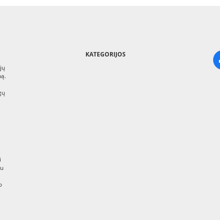
KATEGORIJOS
jų
ną.
gų
i
au
o