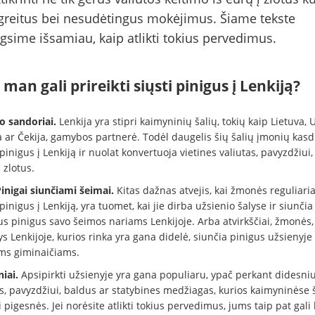
 greitus bei nesudėtingus mokėjimus. Šiame tekste
gsime išsamiau, kaip atlikti tokius pervedimus.
man gali prireikti siųsti pinigus į Lenkiją?
o sandoriai.
Lenkija yra stipri kaimyninių šalių, tokių kaip Lietuva, 
a ar Čekija, gamybos partnerė. Todėl daugelis šių šalių įmonių kasd
pinigus į Lenkiją ir nuolat konvertuoja vietines valiutas, pavyzdžiui, 
 zlotus.
 Pinigai siunčiami šeimai.
Kitas dažnas atvejis, kai žmonės reguliaria
pinigus į Lenkiją, yra tuomet, kai jie dirba užsienio šalyse ir siunčia
us pinigus savo šeimos nariams Lenkijoje. Arba atvirkščiai, žmonės,
s Lenkijoje, kurios rinka yra gana didelė, siunčia pinigus užsienyje
ms giminaičiams.
niai.
Apsipirkti užsienyje yra gana populiaru, ypač perkant didesni
us, pavyzdžiui, baldus ar statybines medžiagas, kurios kaimyninėse 
i pigesnės. Jei norėsite atlikti tokius pervedimus, jums taip pat gali k