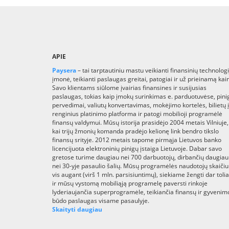
APIE
Paysera
– tai tarptautiniu mastu veikianti finansinių technologi
įmonė, teikianti paslaugas greitai, patogiai ir už prieinamą kai
Savo klientams siūlome įvairias finansines ir susijusias
paslaugas, tokias kaip įmokų surinkimas e. parduotuvėse, pini
pervedimai, valiutų konvertavimas, mokėjimo kortelės, bilietų į
renginius platinimo platforma ir patogi mobilioji programėlė
finansų valdymui. Mūsų istorija prasidėjo 2004 metais Vilniuje,
kai trijų žmonių komanda pradėjo kelionę link bendro tikslo
finansų srityje. 2012 metais tapome pirmąja Lietuvos banko
licencijuota elektroninių pinigų įstaiga Lietuvoje. Dabar savo
gretose turime daugiau nei 700 darbuotojų, dirbančių daugiau
nei 30-yje pasaulio šalių. Mūsų programėlės naudotojų skaičiu
vis augant (virš 1 mln. parsisiuntimų), siekiame žengti dar toli
ir mūsų vystomą mobiliąją programelę paversti rinkoje
lyderiaujančia superprogramėle, teikiančia finansų ir gyvenim
būdo paslaugas visame pasaulyje.
Skaityti daugiau