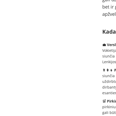
bet ir
apžvel
Kada 
💼 Versl
Vokietij
siunčia 
Lenkijos
👨‍👩‍👦
siunčia 
uždirbt
dirbanty
esantie
🛒 Pirki
pirkini
gali būt