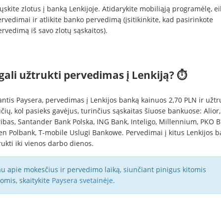
ųskite zlotus į banką Lenkijoje. Atidarykite mobiliąją programėlę, eik
rvedimai ir atlikite banko pervedimą (įsitikinkite, kad pasirinkote
rvedimą iš savo zlotų sąskaitos).
gali užtrukti pervedimas į Lenkiją? ⏱
ntis Paysera, pervedimas į Lenkijos banką kainuos 2,70 PLN ir užtru
ių, kol pasieks gavėjus, turinčius sąskaitas šiuose bankuose: Alior
ibas, Santander Bank Polska, ING Bank, Inteligo, Millennium, PKO B
sen Polbank, T-mobile Uslugi Bankowe. Pervedimai į kitus Lenkijos 
rukti iki vienos darbo dienos.
au apie mokesčius ir pervedimo laiką, siunčiant pinigus kitomis
tomis, skaitykite
Paysera svetainėje
.