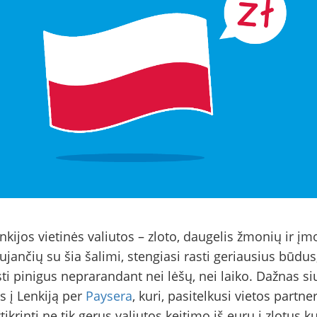
nkijos vietinės valiutos – zloto, daugelis žmonių ir įm
ujančių su šia šalimi, stengiasi rasti geriausius būdus
ti pinigus neprarandant nei lėšų, nei laiko. Dažnas si
s į Lenkiją per
Paysera
, kuri, pasitelkusi vietos partner
žtikrinti ne tik gerus valiutos keitimo iš eurų į zlotus k