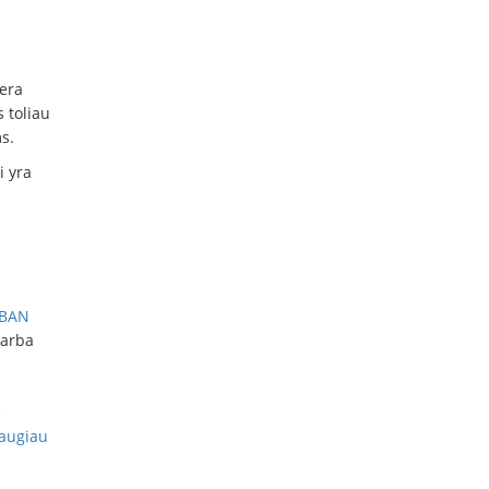
sera
s toliau
s.
i yra
IBAN
 arba
e
augiau