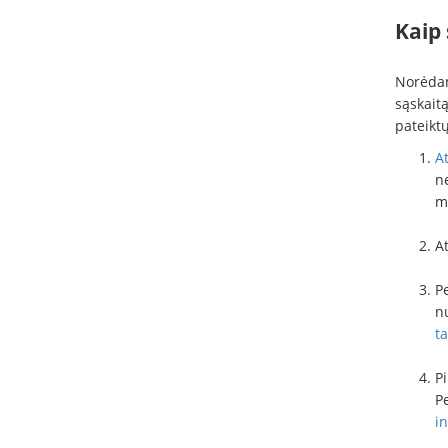
Kaip 
Norėdam
sąskaitą
pateiktų
A
n
m
At
P
nu
t
Pi
P
i