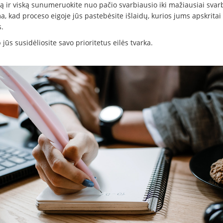
tą ir viską sunumeruokite nuo pačio svarbiausio iki mažiausiai svar
, kad proceso eigoje jūs pastebėsite išlaidų, kurios jums apskritai
.
p jūs susidėliosite savo prioritetus eilės tvarka.