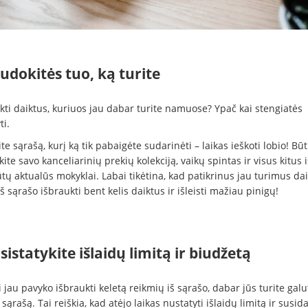
udokitės tuo, ką turite
kti daiktus, kuriuos jau dabar turite namuose? Ypač kai stengiatės
ti.
te sąrašą, kurį ką tik pabaigėte sudarinėti – laikas ieškoti lobio! Būt
kite savo kanceliarinių prekių kolekciją, vaikų spintas ir visus kitus i
tų aktualūs mokyklai. Labai tikėtina, kad patikrinus jau turimus dai
š sąrašo išbraukti bent kelis daiktus ir išleisti mažiau pinigų!
sistatykite išlaidų limitą ir biudžetą
jau pavyko išbraukti keletą reikmių iš sąrašo, dabar jūs turite galu
 sąrašą. Tai reiškia, kad atėjo laikas nustatyti išlaidų limitą ir susida