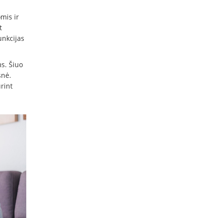
mis ir
t
unkcijas
s. Šiuo
snė.
rint