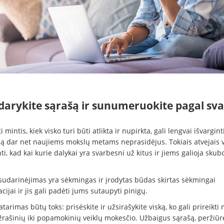
udarykite sąrašą ir sunumeruokite pagal sv
i mintis, kiek visko turi būti atlikta ir nupirkta, gali lengvai išvargint
ną dar net naujiems mokslų metams neprasidėjus. Tokiais atvejais 
ti, kad kai kurie dalykai yra svarbesni už kitus ir jiems galioja skub
sudarinėjimas yra sėkmingas ir įrodytas būdas skirtas sėkmingai
cijai ir jis gali padėti jums sutaupyti pinigų.
arimas būtų toks: prisėskite ir užsirašykite viską, ko gali prireikti
žrašinių iki popamokinių veiklų mokesčio. Užbaigus sąrašą, peržiūrė