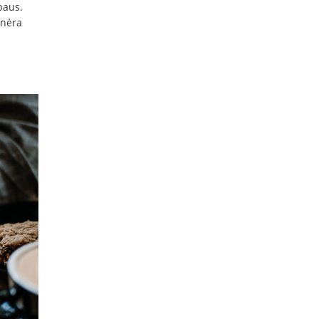
baus.
 nėra