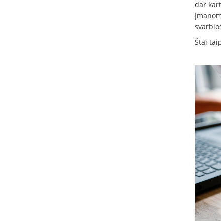
dar kar
Įmanoma
svarbios
Štai tai