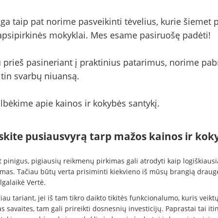
ga taip pat norime pasveikinti tėvelius, kurie šiemet 
apsipirkinės mokyklai. Mes esame pasiruošę padėti!
 prieš pasineriant į praktinius patarimus, norime pab
itin svarbų niuansą.
lbėkime apie kainos ir kokybės santykį.
skite pusiausvyrą tarp mažos kainos ir kok
pinigus, pigiausių reikmenų pirkimas gali atrodyti kaip logiškiausi
mas. Tačiau būtų verta prisiminti kiekvieno iš mūsų brangią draugę
lgalaikė Vertė.
au tariant, jei iš tam tikro daikto tikitės funkcionalumo, kuris veiktų
as savaites, tam gali prireikti dosnesnių investicijų. Paprastai tai iti