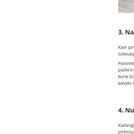
3. Na
Kam pir
sutaupy
Pasiimki
patikrin
kurie bū
pavyks i
4. Nu
Kadangi 
pirkinių