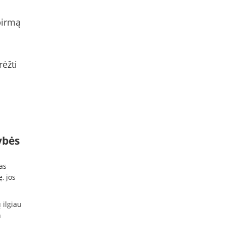
pirmą
rėžti
ybės
as
, jos
 ilgiau
n