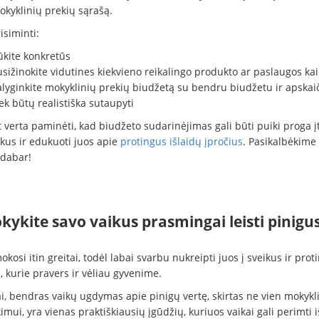
okyklinių prekių sąrašą.
isiminti:
ūkite konkretūs
sižinokite vidutines kiekvieno reikalingo produkto ar paslaugos ka
alyginkite mokyklinių prekių biudžetą su bendru biudžetu ir apskaič
ek būtų realistiška sutaupyti
 verta paminėti, kad biudžeto sudarinėjimas gali būti puiki proga į
ikus ir edukuoti juos apie
protingus išlaidų įpročius
. Pasikalbėkime 
 dabar!
kykite savo vaikus prasmingai leisti pinigu
okosi itin greitai, todėl labai svarbu nukreipti juos į sveikus ir prot
, kurie pravers ir vėliau gyvenime.
ai, bendras vaikų ugdymas apie pinigų vertę, skirtas ne vien mokyk
imui, yra vienas praktiškiausių įgūdžių, kuriuos vaikai gali perimti i