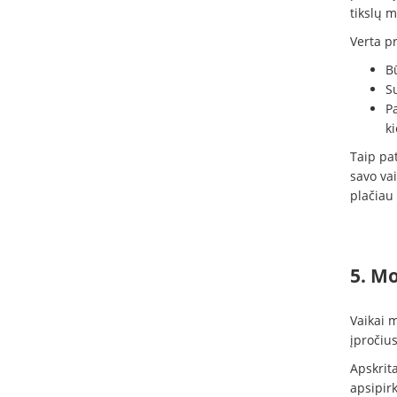
tikslų m
Verta pr
B
Su
P
ki
Taip pat
savo va
plačiau
5. Mo
Vaikai m
įpročius
Apskrit
apsipirk