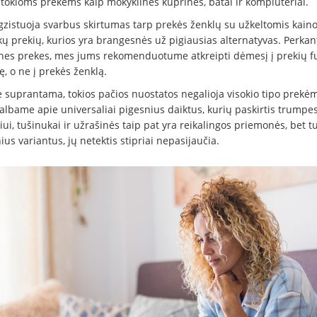
 tokioms prekėms kaip mokyklinės kuprinės, batai ir kompiuteriai.
egzistuoja svarbus skirtumas tarp prekės ženklų su užkeltomis kaino
kų prekių, kurios yra brangesnės už pigiausias alternatyvas. Perkan
nes prekes, mes jums rekomenduotume atkreipti dėmesį į prekių f
ę, o ne į prekės ženklą.
 suprantama, tokios pačios nuostatos negalioja visokio tipo prekėm
kalbame apie universaliai pigesnius daiktus, kurių paskirtis trumpe
ui, tušinukai ir užrašinės taip pat yra reikalingos priemonės, bet tu
ius variantus, jų netektis stipriai nepasijaučia.