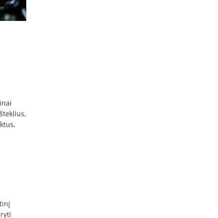
inai
šteklius,
ktus,
tinį
ryti