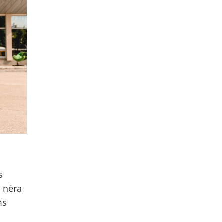
s
ų nėra
ms