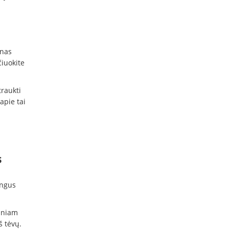
inas
iuokite
traukti
apie tai
s
ingus
liniam
š tėvų.