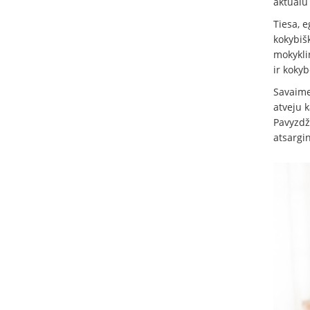
aktualu
Tiesa, 
kokybiš
mokykli
ir kokyb
Savaime
atveju 
Pavyzdži
atsargin