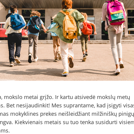
p, mokslo metai grįžo. Ir kartu atsivedė mokslų metų
as. Bet nesijaudinkit! Mes suprantame, kad įsigyti visa
mas mokyklines prekes neišleidžiant milžiniškų pinig
engva. Kiekvienais metais su tuo tenka susidurti visie
ams.