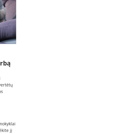
arbą
i
vertėtų
os
 mokyklai
kite jį