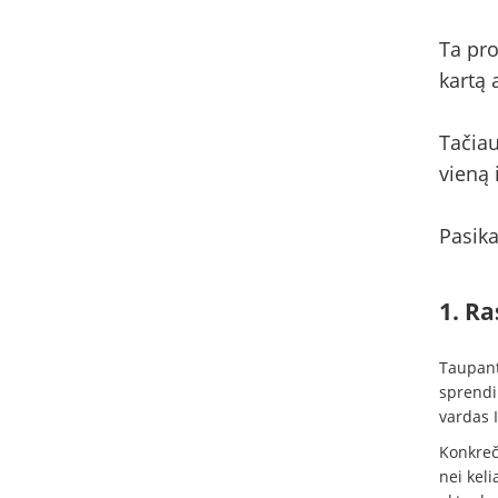
Ta pro
kartą 
Tačiau
vieną 
Pasika
1. Ra
Taupant 
sprendi
vardas I
Konkreči
nei keli