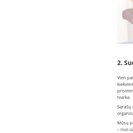
2. S
Vien pat
kiekvie
prisimin
tvarka.
Sąrašų 
organiza
Mūsų pat
– nuo u