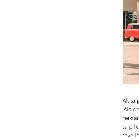
Ak tai
išlaid
reikia
taip l
tėveli