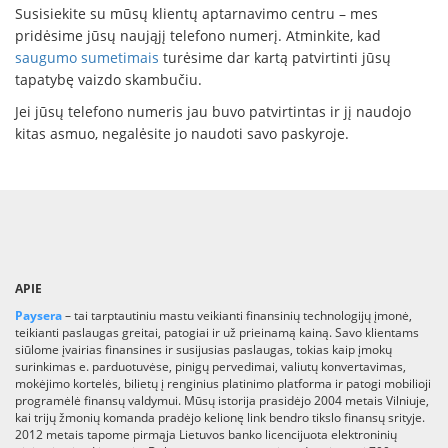
Susisiekite su mūsų klientų aptarnavimo centru – mes
pridėsime jūsų naująjį telefono numerį. Atminkite, kad
saugumo sumetimais
turėsime dar kartą patvirtinti jūsų
tapatybę vaizdo skambučiu.
Jei jūsų telefono numeris jau buvo patvirtintas ir jį naudojo
kitas asmuo, negalėsite jo naudoti savo paskyroje.
APIE
Paysera
– tai tarptautiniu mastu veikianti finansinių technologijų įmonė,
teikianti paslaugas greitai, patogiai ir už prieinamą kainą. Savo klientams
siūlome įvairias finansines ir susijusias paslaugas, tokias kaip įmokų
surinkimas e. parduotuvėse, pinigų pervedimai, valiutų konvertavimas,
mokėjimo kortelės, bilietų į renginius platinimo platforma ir patogi mobilioji
programėlė finansų valdymui. Mūsų istorija prasidėjo 2004 metais Vilniuje,
kai trijų žmonių komanda pradėjo kelionę link bendro tikslo finansų srityje.
2012 metais tapome pirmąja Lietuvos banko licencijuota elektroninių