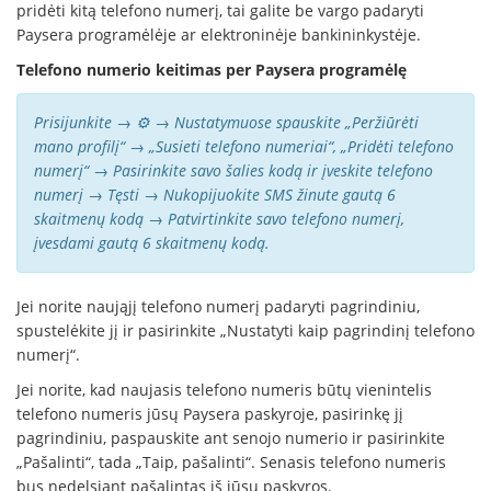
pridėti kitą telefono numerį, tai galite be vargo padaryti
Paysera programėlėje ar elektroninėje bankininkystėje.
Telefono numerio keitimas per Paysera programėlę
Prisijunkite → ⚙️ → Nustatymuose spauskite „Peržiūrėti
mano profilį“ → „Susieti telefono numeriai“, „Pridėti telefono
numerį“ → Pasirinkite savo šalies kodą ir įveskite telefono
numerį → Tęsti → Nukopijuokite SMS žinute gautą 6
skaitmenų kodą → Patvirtinkite savo telefono numerį,
įvesdami gautą 6 skaitmenų kodą.
Jei norite naująjį telefono numerį padaryti pagrindiniu,
spustelėkite jį ir pasirinkite „Nustatyti kaip pagrindinį telefono
numerį“.
Jei norite, kad naujasis telefono numeris būtų vienintelis
telefono numeris jūsų Paysera paskyroje, pasirinkę jį
pagrindiniu, paspauskite ant senojo numerio ir pasirinkite
„Pašalinti“, tada „Taip, pašalinti“. Senasis telefono numeris
bus nedelsiant pašalintas iš jūsų paskyros.