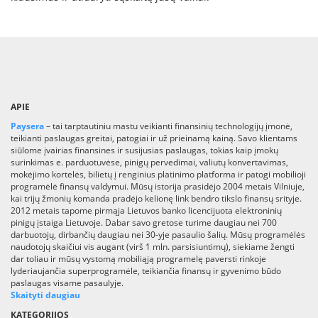
APIE
Paysera
– tai tarptautiniu mastu veikianti finansinių technologijų įmonė,
teikianti paslaugas greitai, patogiai ir už prieinamą kainą. Savo klientams
siūlome įvairias finansines ir susijusias paslaugas, tokias kaip įmokų
surinkimas e. parduotuvėse, pinigų pervedimai, valiutų konvertavimas,
mokėjimo kortelės, bilietų į renginius platinimo platforma ir patogi mobilioji
programėlė finansų valdymui. Mūsų istorija prasidėjo 2004 metais Vilniuje,
kai trijų žmonių komanda pradėjo kelionę link bendro tikslo finansų srityje.
2012 metais tapome pirmąja Lietuvos banko licencijuota elektroninių
pinigų įstaiga Lietuvoje. Dabar savo gretose turime daugiau nei 700
darbuotojų, dirbančių daugiau nei 30-yje pasaulio šalių. Mūsų programėlės
naudotojų skaičiui vis augant (virš 1 mln. parsisiuntimų), siekiame žengti
dar toliau ir mūsų vystomą mobiliąją programelę paversti rinkoje
lyderiaujančia superprogramėle, teikiančia finansų ir gyvenimo būdo
paslaugas visame pasaulyje.
Skaityti daugiau
KATEGORIJOS