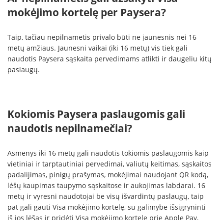
mokėjimo kortelę per Paysera?
Taip, tačiau nepilnametis privalo būti ne jaunesnis nei 16
metų amžiaus. Jaunesni vaikai (iki 16 metų) vis tiek gali
naudotis Paysera sąskaita pervedimams atlikti ir daugeliu kitų
paslaugų.
Kokiomis Paysera paslaugomis gali
naudotis nepilnamečiai?
Asmenys iki 16 metų gali naudotis tokiomis paslaugomis kaip
vietiniai ir tarptautiniai pervedimai, valiutų keitimas, sąskaitos
padalijimas, pinigų prašymas, mokėjimai naudojant QR kodą,
lėšų kaupimas taupymo sąskaitose ir aukojimas labdarai. 16
metų ir vyresni naudotojai be visų išvardintų paslaugų, taip
pat gali gauti Visa mokėjimo kortelę, su galimybe išsigryninti
iš jos lėšas ir pridėti Visa mokėjimo kortelę prie Apple Pay,