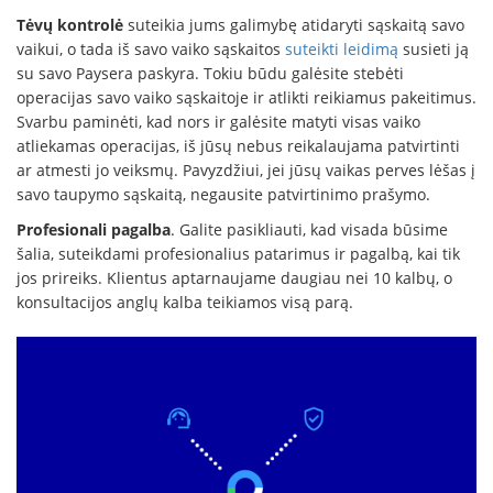
Tėvų kontrolė
suteikia jums galimybę atidaryti sąskaitą savo
vaikui, o tada iš savo vaiko sąskaitos
suteikti leidimą
susieti ją
su savo Paysera paskyra. Tokiu būdu galėsite stebėti
operacijas savo vaiko sąskaitoje ir atlikti reikiamus pakeitimus.
Svarbu paminėti, kad nors ir galėsite matyti visas vaiko
atliekamas operacijas, iš jūsų nebus reikalaujama patvirtinti
ar atmesti jo veiksmų. Pavyzdžiui, jei jūsų vaikas perves lėšas į
savo taupymo sąskaitą, negausite patvirtinimo prašymo.
Profesionali pagalba
. Galite pasikliauti, kad visada būsime
šalia, suteikdami profesionalius patarimus ir pagalbą, kai tik
jos prireiks. Klientus aptarnaujame daugiau nei 10 kalbų, o
konsultacijos anglų kalba teikiamos visą parą.