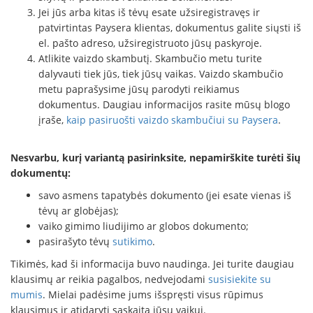
Jei jūs arba kitas iš tėvų esate užsiregistravęs ir
patvirtintas Paysera klientas, dokumentus galite siųsti iš
el. pašto adreso, užsiregistruoto jūsų paskyroje.
Atlikite vaizdo skambutį. Skambučio metu turite
dalyvauti tiek jūs, tiek jūsų vaikas. Vaizdo skambučio
metu paprašysime jūsų parodyti reikiamus
dokumentus. Daugiau informacijos rasite mūsų blogo
įraše,
kaip pasiruošti vaizdo skambučiui su Paysera
.
Nesvarbu, kurį variantą pasirinksite, nepamirškite turėti šių
dokumentų:
savo asmens tapatybės dokumento (jei esate vienas iš
tėvų ar globėjas);
vaiko gimimo liudijimo ar globos dokumento;
pasirašyto tėvų
sutikimo
.
Tikimės, kad ši informacija buvo naudinga. Jei turite daugiau
klausimų ar reikia pagalbos, nedvejodami
susisiekite su
mumis
. Mielai padėsime jums išspręsti visus rūpimus
klausimus ir atidaryti sąskaitą jūsų vaikui.