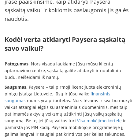
įraše paaiškinsime, kaip atidaryti Paysera
sąskaitą vaikui ir kokiomis paslaugomis jis galės
naudotis.
Kodėl verta atidaryti Paysera sąskaitą
savo vaikui?
Patogumas
. Nors visada laukiame jūsų mūsų klientų
aptarnavimo centre, sąskaitą galite atidaryti ir nuotoliniu
būdu, neišeidami iš namų.
Saugumas
. Paysera – tai pirmoji licencijuota elektroninių
pinigų įstaiga Lietuvoje. Jūsų ir jūsų vaiko
finansinis
saugumas
mums yra prioritetas. Nors tėvams ir svarbu mokyti
vaikus atsargiai elgtis su asmeniniais duomenimis, mes taip
pat imamės aktyvių veiksmų užtikrinti jūsų vaikų sąskaitų
saugumą. Be to, jei jūsų vaikas turi
Visa mokėjimo kortelę
ir
pamiršta jos PIN kodą, Paysera mobiliojoje programėlėje jį
galima lengvai ir saugiai patikrinti vos per kelias sekundes.