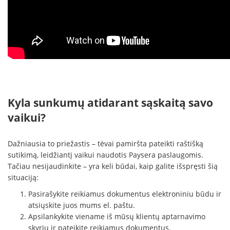
Kyla sunkumų atidarant sąskaitą savo
vaikui?
Dažniausia to priežastis – tėvai pamiršta pateikti raštišką
sutikimą, leidžiantį vaikui naudotis Paysera paslaugomis.
Tačiau nesijaudinkite – yra keli būdai, kaip galite išspręsti šią
situaciją:
Pasirašykite reikiamus dokumentus elektroniniu būdu ir
atsiųskite juos mums el. paštu.
Apsilankykite viename iš mūsų klientų aptarnavimo
skyrių ir pateikite reikiamus dokumentus.