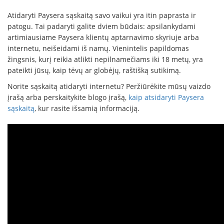
Atidaryti Paysera sąskaitą savo vaikui yra itin paprasta ir
patogu. Tai padaryti galite dviem būdais: apsilankydami
artimiausiame Paysera klientų aptarnavimo skyriuje arba
internetu, neišeidami iš namų. Vienintelis papildomas
žingsnis, kurį reikia atlikti nepilnamečiams iki 18 metų, yra
pateikti jūsų, kaip tėvų ar globėjų, raštišką sutikimą.
Norite sąskaitą atidaryti internetu? Peržiūrėkite mūsų vaizdo
įrašą arba perskaitykite blogo įrašą,
kaip atsidaryti Paysera
sąskaitą
, kur rasite išsamią informaciją.