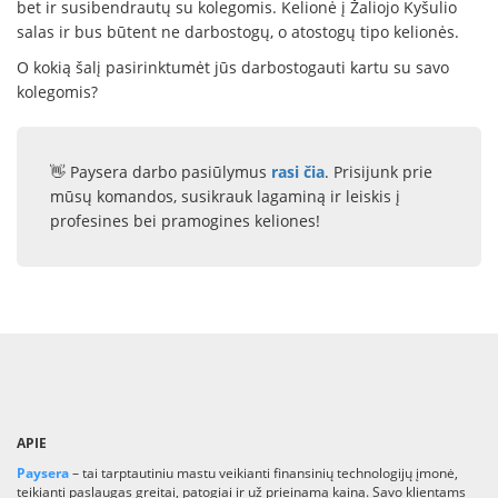
bet ir susibendrautų su kolegomis. Kelionė į Žaliojo Kyšulio
salas ir bus būtent ne darbostogų, o atostogų tipo kelionės.
O kokią šalį pasirinktumėt jūs darbostogauti kartu su savo
kolegomis?
👋 Paysera darbo pasiūlymus
rasi čia
. Prisijunk prie
mūsų komandos, susikrauk lagaminą ir leiskis į
profesines bei pramogines keliones!
APIE
Paysera
– tai tarptautiniu mastu veikianti finansinių technologijų įmonė,
teikianti paslaugas greitai, patogiai ir už prieinamą kainą. Savo klientams