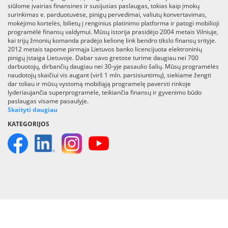
siūlome įvairias finansines ir susijusias paslaugas, tokias kaip įmokų
surinkimas e. parduotuvėse, pinigų pervedimai, valiutų konvertavimas,
mokėjimo kortelės, bilietų į renginius platinimo platforma ir patogi mobilioji
programėlė finansų valdymui. Mūsų istorija prasidėjo 2004 metais Vilniuje,
kai trijų žmonių komanda pradėjo kelionę link bendro tikslo finansų srityje.
2012 metais tapome pirmąja Lietuvos banko licencijuota elektroninių
pinigų įstaiga Lietuvoje. Dabar savo gretose turime daugiau nei 700
darbuotojų, dirbančių daugiau nei 30-yje pasaulio šalių. Mūsų programėlės
naudotojų skaičiui vis augant (virš 1 mln. parsisiuntimų), siekiame žengti
dar toliau ir mūsų vystomą mobiliąją programelę paversti rinkoje
lyderiaujančia superprogramėle, teikiančia finansų ir gyvenimo būdo
paslaugas visame pasaulyje.
Skaityti daugiau
KATEGORIJOS