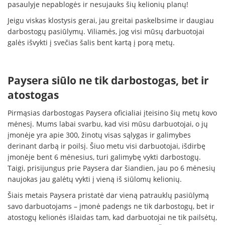
pasaulyje nepablogės ir nesujauks šių kelionių planų!
Jeigu viskas klostysis gerai, jau greitai paskelbsime ir daugiau
darbostogų pasiūlymų. Viliamės, jog visi mūsų darbuotojai
galės išvykti į svečias šalis bent kartą į porą metų.
Paysera siūlo ne tik darbostogas, bet ir
atostogas
Pirmąsias darbostogas Paysera oficialiai įteisino šių metų kovo
mėnesį. Mums labai svarbu, kad visi mūsu darbuotojai, o jų
įmonėje yra apie 300, žinotų visas sąlygas ir galimybes
derinant darbą ir poilsį. Šiuo metu visi darbuotojai, išdirbę
įmonėje bent 6 mėnesius, turi galimybę vykti darbostogų.
Taigi, prisijungus prie Paysera dar šiandien, jau po 6 mėnesių
naujokas jau galėtų vykti į vieną iš siūlomų kelionių.
Šiais metais Paysera pristatė dar vieną patrauklų pasiūlymą
savo darbuotojams – įmonė padengs ne tik darbostogų, bet ir
atostogų kelionės išlaidas tam, kad darbuotojai ne tik pailsėtų,