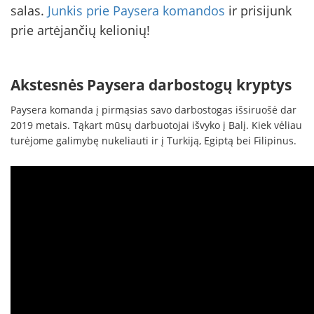
salas.
Junkis prie Paysera komandos
ir prisijunk
prie artėjančių kelionių!
Akstesnės Paysera darbostogų kryptys
Paysera komanda į pirmąsias savo darbostogas išsiruošė dar
2019 metais. Tąkart mūsų darbuotojai išvyko į Balį. Kiek vėliau
turėjome galimybę nukeliauti ir į Turkiją, Egiptą bei Filipinus.