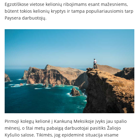
Egzotiškose vietose kelionių ribojimams esant mažesniems,
būtent tokios kelionių kryptys ir tampa populiariausiomis tarp
Paysera darbuotojų.
Pirmoji kolegų kelionė į Kankuną Meksikoje įvyks jau spalio
mėnesį, o štai metų pabaigą darbuotojai pasitiks Žaliojo
Kyšulio salose. Tikimės, jog epideminė situacija visame