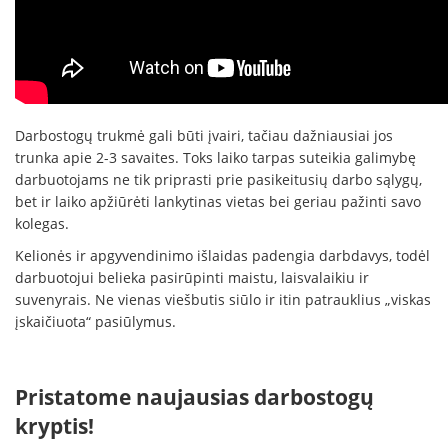
Darbostogų trukmė gali būti įvairi, tačiau dažniausiai jos
trunka apie 2-3 savaites. Toks laiko tarpas suteikia galimybę
darbuotojams ne tik priprasti prie pasikeitusių darbo sąlygų,
bet ir laiko apžiūrėti lankytinas vietas bei geriau pažinti savo
kolegas.
Kelionės ir apgyvendinimo išlaidas padengia darbdavys, todėl
darbuotojui belieka pasirūpinti maistu, laisvalaikiu ir
suvenyrais. Ne vienas viešbutis siūlo ir itin patrauklius „viskas
įskaičiuota“ pasiūlymus.
Pristatome naujausias darbostogų
kryptis!