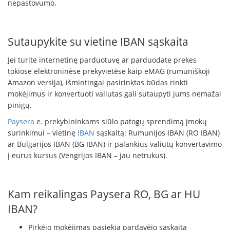
nepastovumo.
Sutaupykite su vietine IBAN sąskaita
Jei turite internetinę parduotuvę ar parduodate prekes
tokiose elektroninėse prekyvietėse kaip eMAG (rumuniškoji
Amazon versija), išmintingai pasirinktas būdas rinkti
mokėjimus ir konvertuoti valiutas gali sutaupyti jums nemažai
pinigų.
Paysera
e. prekybininkams siūlo patogų sprendimą įmokų
surinkimui – vietinę
IBAN
sąskaitą: Rumunijos IBAN (RO IBAN)
ar Bulgarijos IBAN (BG IBAN) ir palankius valiutų konvertavimo
į eurus kursus (Vengrijos IBAN – jau netrukus).
Kam reikalingas Paysera RO, BG ar HU
IBAN?
Pirkėjo mokėjimas pasiekia pardavėjo sąskaitą