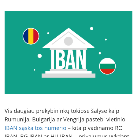
Vis daugiau prekybininkų tokiose šalyse kaip
Rumunija, Bulgarija ar Vengrija pastebi vietinio
IBAN sąskaitos numerio
– kitaip vadinamo RO
IBAN, BG IBAN ar HU IBAN – privalumus vykdant