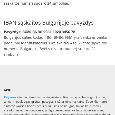
sąskaitos numerį sudaro 24 simboliai.
IBAN sąskaitos Bulgarijoje pavyzdys
Pavyzdys: BG80 BNBG 9661 1020 3456 78
Bulgarijos šalies kodas – BG. BNBG 9661 yra banko ar banko
padalinio identifikatorius. Likę skaičiai – tai kliento sąskaitos
numeris. Bulgarijos IBAN sąskaitos numerį sudaro 22
simboliai.
APIE
Paysera
– tai tarptautiniu mastu veikianti finansinių technologijų įmonė,
teikianti paslaugas greitai, patogiai ir už prieinamą kainą. Savo klientams
siūlome įvairias finansines ir susijusias paslaugas, tokias kaip įmokų
surinkimas e. parduotuvėse, pinigų pervedimai, valiutų konvertavimas,
mokėjimo kortelės, bilietų į renginius platinimo platforma ir patogi mobilioji