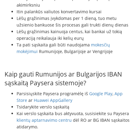
akimirksniu
Itin palankūs valiutos konvertavimo kursai
Lėšų grąžinimas įvykdomas per 1 dieną, tuo metu
užsienio bankuose šis procesas gali trukti dienų dienas
Lėšų grąžinimas kainuoja centus, kai bankai už tokią
operaciją reikalauja iki kelių eurų
Ta pati sąskaita gali būti naudojama
mokesčių
mokėjimui
Rumunijoje, Bulgarijoje ar Vengrijoje
Kaip gauti Rumunijos ar Bulgarijos IBAN
sąskaitą Paysera sistemoje?
Parsisiųskite Paysera programėlę iš
Google Play
,
App
Store
ar
Huawei AppGallery
Tsidarykite verslo sąskaitą
Kai verslo sąskaita bus aktyvuota, susisiekite su Paysera
klientų aptarnavimo centru
dėl RO ar BG IBAN sąskaitos
atidarymo.