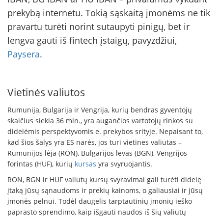
prekybą internetu. Tokią sąskaitą įmonėms ne tik
pravartu turėti norint sutaupyti pinigų, bet ir
lengva gauti iš fintech įstaigų, pavyzdžiui,
Paysera
.
Vietinės valiutos
Rumunija, Bulgarija ir Vengrija, kurių bendras gyventojų
skaičius siekia 36 mln., yra augančios vartotojų rinkos su
didelėmis perspektyvomis e. prekybos srityje. Nepaisant to,
kad šios šalys yra ES narės, jos turi vietines valiutas –
Rumunijos lėja (RON), Bulgarijos levas (BGN), Vengrijos
forintas (HUF), kurių
kursas
yra svyruojantis.
RON, BGN ir HUF valiutų kursų svyravimai gali turėti didelę
įtaką jūsų sąnaudoms ir prekių kainoms, o galiausiai ir jūsų
įmonės pelnui. Todėl daugelis tarptautinių įmonių ieško
paprasto sprendimo, kaip išgauti naudos iš šių valiutų