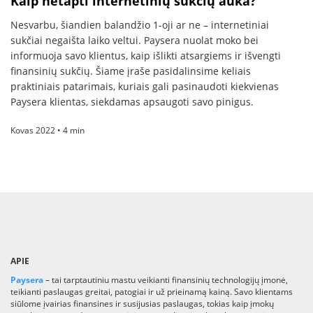
Kaip netapti internetinių sukčių auka?
Nesvarbu, šiandien balandžio 1-oji ar ne – internetiniai
sukčiai negaišta laiko veltui. Paysera nuolat moko bei
informuoja savo klientus, kaip išlikti atsargiems ir išvengti
finansinių sukčių. Šiame įraše pasidalinsime keliais
praktiniais patarimais, kuriais gali pasinaudoti kiekvienas
Paysera klientas, siekdamas apsaugoti savo pinigus.
Kovas 2022 • 4 min
APIE
Paysera
– tai tarptautiniu mastu veikianti finansinių technologijų įmonė,
teikianti paslaugas greitai, patogiai ir už prieinamą kainą. Savo klientams
siūlome įvairias finansines ir susijusias paslaugas, tokias kaip įmokų