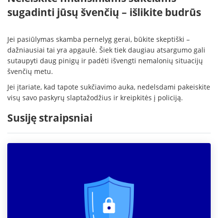
sugadinti jūsų švenčių – išlikite budrūs
Jei pasiūlymas skamba pernelyg gerai, būkite skeptiški –
dažniausiai tai yra apgaulė. Šiek tiek daugiau atsargumo gali
sutaupyti daug pinigų ir padėti išvengti nemalonių situacijų
švenčių metu.
Jei įtariate, kad tapote sukčiavimo auka, nedelsdami pakeiskite
visų savo paskyrų slaptažodžius ir kreipkitės į policiją.
Susiję straipsniai