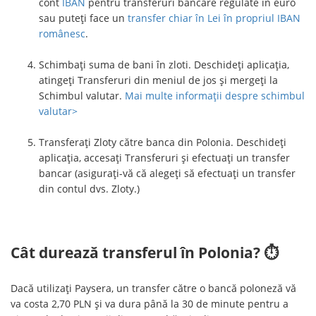
cont
IBAN
pentru transferuri bancare regulate în euro
sau puteți face un
transfer chiar în Lei în propriul IBAN
românesc
.
Schimbați suma de bani în zloti. Deschideți aplicația,
atingeți Transferuri din meniul de jos și mergeți la
Schimbul valutar.
Mai multe informații despre schimbul
valutar>
Transferați Zloty către banca din Polonia. Deschideți
aplicația, accesați Transferuri și efectuați un transfer
bancar (asigurați-vă că alegeți să efectuați un transfer
din contul dvs. Zloty.)
Cât durează transferul în Polonia? ⏱
Dacă utilizați Paysera, un transfer către o bancă poloneză vă
va costa 2,70 PLN și va dura până la 30 de minute pentru a