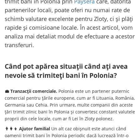
trimit bani în Polonia prin
Paysera
care, datorită
partenerilor locali, poate oferi nu numai rate de
schimb valutare excelente pentru Zloty, ci și plăți
rapide și comisioane locale. În acest articol, vom
analiza mai detaliat modul de efectuare a acestor
transferuri.
Când pot apărea situații când ați avea
nevoie să trimiteți bani în Polonia?
💼 Tranzacții comerciale.
Polonia este un partener puternic
comercial pentru țările europene, cum ar fi Lituania, România,
Germania sau Cehia. Prin urmare, multe companii din aceste
țări trimit zilnic bani în Polonia și convertesc constant valutele
proprii din cele locale, cum ar fi Lei în Zloty polonez.
👨‍👩‍👦 Ajutor familial
Un alt caz obișnuit este atunci când
oamenii trimit bani în Polonia periodic dacă lucrează într-o