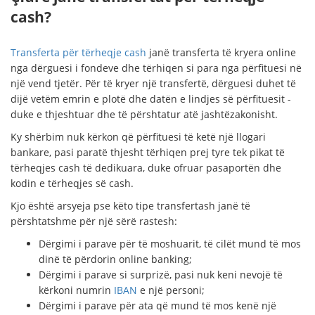
cash?
Transferta për tërheqje cash
janë transferta të kryera online
nga dërguesi i fondeve dhe tërhiqen si para nga përfituesi në
një vend tjetër. Për të kryer një transfertë, dërguesi duhet të
dijë vetëm emrin e plotë dhe datën e lindjes së përfituesit -
duke e thjeshtuar dhe të përshtatur atë jashtëzakonisht.
Ky shërbim nuk kërkon që përfituesi të ketë një llogari
bankare, pasi paratë thjesht tërhiqen prej tyre tek pikat të
tërheqjes cash të dedikuara, duke ofruar pasaportën dhe
kodin e tërheqjes së cash.
Kjo është arsyeja pse këto tipe transfertash janë të
përshtatshme për një sërë rastesh:
Dërgimi i parave për të moshuarit, të cilët mund të mos
dinë të përdorin online banking;
Dërgimi i parave si surprizë, pasi nuk keni nevojë të
kërkoni numrin
IBAN
e një personi;
Dërgimi i parave për ata që mund të mos kenë një