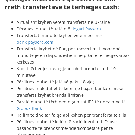
rreth transfertave të tërheqjes cash:
Aktualisht kryhen vetëm transferta në Ukrainë
Dërguesi duhet të ketë një
llogari Paysera
Transfertat mund të kryhen vetëm përmes
bank.paysera.com
Transferta kryhet në Eur, por konvertimi i monedhës
mund të jetë i disponueshëm në pikat e tërheqjes sipas
kërkesës
Kodi i tërheqjes cash gjenerohet brenda rreth 10
minutave
Përfituesi duhet të jetë së paku 18 vjeç
Përfituesi nuk duhet të ketë një llogari bankare, nëse
transferta kryhet brenda limiteve
Paratë mund të tërhiqen nga pikat IPS të ndryshme të
Globus Bank
Ka limite dhe tarifa që aplikohen për transferta të tilla
Përfituesi duhet të ketë një kartë identiteti ID, ose
pasaportë të brendshme/ndërkombëtare për të
tërhequr cash.