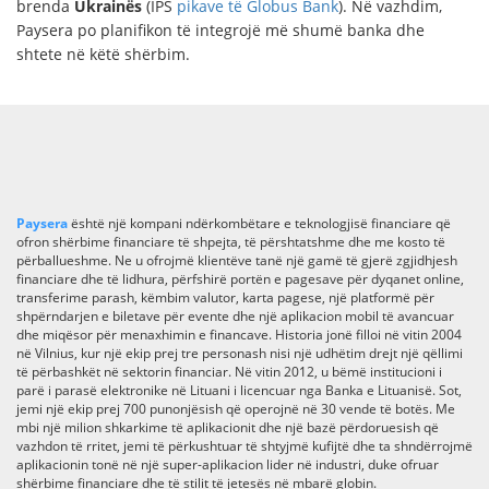
brenda
Ukrainës
(IPS
pikave të Globus Bank
). Në vazhdim,
Paysera po planifikon të integrojë më shumë banka dhe
shtete në këtë shërbim.
Paysera
është një kompani ndërkombëtare e teknologjisë financiare që
ofron shërbime financiare të shpejta, të përshtatshme dhe me kosto të
përballueshme. Ne u ofrojmë klientëve tanë një gamë të gjerë zgjidhjesh
financiare dhe të lidhura, përfshirë portën e pagesave për dyqanet online,
transferime parash, këmbim valutor, karta pagese, një platformë për
shpërndarjen e biletave për evente dhe një aplikacion mobil të avancuar
dhe miqësor për menaxhimin e financave. Historia jonë filloi në vitin 2004
në Vilnius, kur një ekip prej tre personash nisi një udhëtim drejt një qëllimi
të përbashkët në sektorin financiar. Në vitin 2012, u bëmë institucioni i
parë i parasë elektronike në Lituani i licencuar nga Banka e Lituanisë. Sot,
jemi një ekip prej 700 punonjësish që operojnë në 30 vende të botës. Me
mbi një milion shkarkime të aplikacionit dhe një bazë përdoruesish që
vazhdon të rritet, jemi të përkushtuar të shtyjmë kufijtë dhe ta shndërrojmë
aplikacionin tonë në një super-aplikacion lider në industri, duke ofruar
shërbime financiare dhe të stilit të jetesës në mbarë globin.