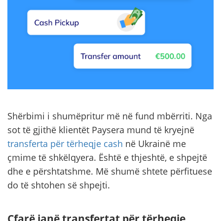
Shërbimi i shumëpritur më në fund mbërriti. Nga
sot të gjithë klientët Paysera mund të kryejnë
transferta për tërheqje cash
në Ukrainë me
çmime të shkëlqyera. Është e thjeshtë, e shpejtë
dhe e përshtatshme. Më shumë shtete përfituese
do të shtohen së shpejti.
Çfarë janë transfertat për tërheqje