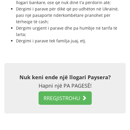
llogari bankare, ose që nuk dinë t'a përdorin atë;
Dërgimi i parave për dikë që po udhëton në Ukrainë,
pasi një pasaportë ndërkombëtare pranohet për
tërheqje të cash;
Dërgimi urgjent i parave dhe pa humbje në tarifa të
larta;
Dërgimi i parave tek familja juaj, etj.
Nuk keni ende një llogari Paysera?
Hapni një PA PAGESË!
RREGJISTROHU