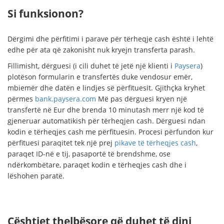
Si funksionon?
Dërgimi dhe përfitimi i parave për tërheqje cash është i lehtë
edhe për ata që zakonisht nuk kryejn transferta parash.
Fillimisht, dërguesi (i cili duhet të jetë një klienti i
Paysera
)
plotëson formularin e transfertës duke vendosur emër,
mbiemër dhe datën e lindjes së përfituesit. Gjithçka kryhet
përmes
bank.paysera.com
Më pas dërguesi kryen një
transfertë në Eur dhe brenda 10 minutash merr një kod të
gjeneruar automatikish për tërheqjen cash. Dërguesi ndan
kodin e tërheqjes cash me përfituesin. Procesi përfundon kur
përfituesi paraqitet tek një prej
pikave të tërheqjes cash
,
paraqet ID-në e tij, pasaportë të brendshme, ose
ndërkombëtare, paraqet kodin e tërheqjes cash dhe i
lëshohen paratë.
Çështjet thelbësore që duhet të dini