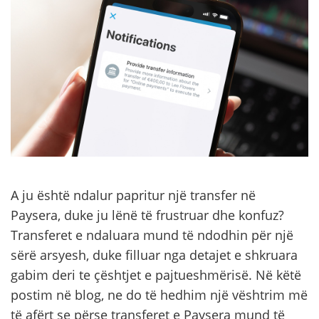
A ju është ndalur papritur një transfer në
Paysera, duke ju lënë të frustruar dhe konfuz?
Transferet e ndaluara mund të ndodhin për një
sërë arsyesh, duke filluar nga detajet e shkruara
gabim deri te çështjet e pajtueshmërisë. Në këtë
postim në blog, ne do të hedhim një vështrim më
të afërt se përse transferet e Paysera mund të