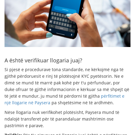
A është verifikuar llogaria juaj?
Si pjesë e procedurave tona standarde, ne kërkojmë nga të
gjithë përdoruesit e rinj të plotësojnë KYC pyetësorin. Ne e
dimë se mund të marrë pak kohë për t'u përfunduar, por
duke ofruar të gjithë informacionin e kërkuar sa më shpejt që
të jetë e mundur, ju mund të përdorni të gjitha
përfitimet e
një llogarie në Paysera
pa shqetësime në të ardhmën.
Nëse llogaria nuk verifikohet plotësisht, Paysera mund të
ndalojë transferet për të parandaluar mashtrimin ose
pastrimin e parave.