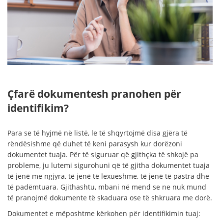
Çfarë dokumentesh pranohen për
identifikim?
Para se të hyjmë në listë, le të shqyrtojmë disa gjëra të
rëndësishme që duhet të keni parasysh kur dorëzoni
dokumentet tuaja. Për të siguruar që gjithçka të shkojë pa
probleme, ju lutemi sigurohuni që të gjitha dokumentet tuaja
të jenë me ngjyra, të jenë të lexueshme, të jenë të pastra dhe
të padëmtuara. Gjithashtu, mbani në mend se ne nuk mund
të pranojmë dokumente të skaduara ose të shkruara me dorë.
Dokumentet e mëposhtme kërkohen për identifikimin tuaj: