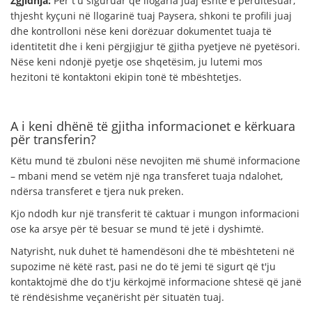
Zgjidhja:
Për t'u siguruar që llogaria juaj është e përditësuar,
thjesht kyçuni në llogarinë tuaj Paysera, shkoni te profili juaj
dhe kontrolloni nëse keni dorëzuar dokumentet tuaja të
identitetit dhe i keni përgjigjur të gjitha pyetjeve në pyetësori.
Nëse keni ndonjë pyetje ose shqetësim, ju lutemi mos
hezitoni të kontaktoni ekipin tonë të mbështetjes.
A i keni dhënë të gjitha informacionet e kërkuara
për transferin?
Këtu mund të zbuloni nëse nevojiten më shumë informacione
– mbani mend se vetëm një nga transferet tuaja ndalohet,
ndërsa transferet e tjera nuk preken.
Kjo ndodh kur një transferit të caktuar i mungon informacioni
ose ka arsye për të besuar se mund të jetë i dyshimtë.
Natyrisht, nuk duhet të hamendësoni dhe të mbështeteni në
supozime në këtë rast, pasi ne do të jemi të sigurt që t'ju
kontaktojmë dhe do t'ju kërkojmë informacione shtesë që janë
të rëndësishme veçanërisht për situatën tuaj.