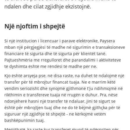
ndalen dhe cilat zgjidhje ekzistojnë.
Një njoftim i shpejtë
Si një institucion i licencuar i parave elektronike, Paysera
mban një përgjegjësi të madhe në sigurimin e transaksioneve
financiare të sigurta dhe të sigurta për klientët tanë.
Pajtueshmëria me rregulloret dhe parandalimi i aktiviteteve
të dyshimta është me rëndësi të madhe për ne.
Kjo është arsyeja pse, në disa raste, na duhet të ndalojmë një
transfer për të mbrojtur financat tuaja. Ne e marrim këtë
vendim seriozisht dhe synojmë gjithmonë t'ju ndihmojmë në
rikthimin e transfereve tuaja në rrugën e duhur. Pra, nëse
ndonjëherë hasni një transfer të ndaluar, jini të sigurt se
është për mbrojtjen tuaj dhe ne do të bëjmë gjithçka për të
siguruar një zgjidhje të shpejtë - ne kërkojmë vetëm
bashkëpunimin tuaj.
Megjithatë, ka raste kur transferet mund të ndërpriten për