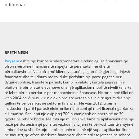
ndihmuar!
RRETH NESH
Paysera
është një kompani ndërkombëtare e teknologjisë financiare që
ofron shërbime financiare të shpejta, të përshtatshme dhe të
përballueshme. Ne u ofrojmë klientëve tanë një gamë të gjerë zgjidhjesh
financiare dhe të lidhura me to, duke përfshirë një portë pagese për
dyqanet online, transfere parash, këmbim valutor, kartela pagese, një
platformë për biletat e eventeve dhe një aplikacion mobil të nivelit të lartë,
të lehtë për t'u përdorur për menaxhimin e financave. Historia jonë filloi në
vitin 2004 në Vilnius, kur një ekip prej tre vetash nisi një rrugëtim drejt një
qëllimi të përbashkët në sektorin financiar. Në vitin 2012, u bëmë
institucioni i parë i parasë elektronike në Lituani që mori licencë nga Banka
e Lituanisë. Sot, jemi një ekip prej 700 punonjësish që operojnë në 30
qytete në mbarë botën. Me mbi një milion shkarkime të aplikacionit dhe një
bazë përdoruesish që po rritet vazhdimisht, jemi të përkushtuar të shtyjmë
limitet dhe ta shndërrojmë aplikacionin tonë në një super aplikacion lider
në industri, që ofron shërbime financiare dhe të stilit të jetesës në mbarë