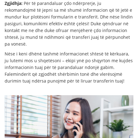
Zgjidhja:
Për të parandaluar çdo ndërprerje, ju
rekomandojmë të jepni sa më shumë informacion që të jetë e
mundur kur plotësoni formularin e transferit. Dhe nëse lindin
pasiguri, komunikimi efektiv është çelësi! Duke qëndruar në
kontakt me ne dhe duke ofruar menjëherë çdo informacion
shtesë, ju mund të ndihmoni që transferi juaj të përpunohet
pa vonesë.
Nëse i keni dhënë tashmë informacionet shtesë të kërkuara,
ju lutemi mos u shqetësoni – ekipi ynë po shqyrton me kujdes
informacionin tuaj për të parandaluar ndonjë gabim.
Faleminderit që zgjodhët shërbimin tonë dhe vlerësojmë
durimin tuaj ndërsa punojmë për të liruar transferin tuaj!