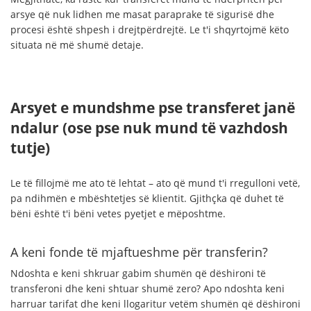
arsye që nuk lidhen me masat paraprake të sigurisë dhe
procesi është shpesh i drejtpërdrejtë. Le t'i shqyrtojmë këto
situata në më shumë detaje.
Arsyet e mundshme pse transferet janë
ndalur (ose pse nuk mund të vazhdosh
tutje)
Le të fillojmë me ato të lehtat – ato që mund t'i rregulloni vetë,
pa ndihmën e mbështetjes së klientit. Gjithçka që duhet të
bëni është t'i bëni vetes pyetjet e mëposhtme.
A keni fonde të mjaftueshme për transferin?
Ndoshta e keni shkruar gabim shumën që dëshironi të
transferoni dhe keni shtuar shumë zero? Apo ndoshta keni
harruar tarifat dhe keni llogaritur vetëm shumën që dëshironi