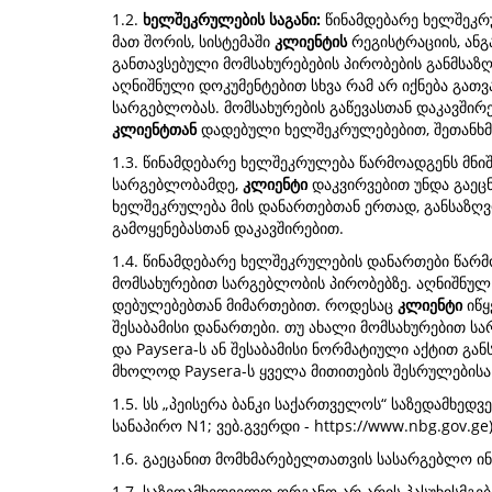
1.2.
ხელშეკრულების საგანი:
წინამდებარე ხელშეკრ
მათ შორის, სისტემაში
კლიენტის
რეგისტრაციის, ანგა
განთავსებული მომსახურებების პირობების განმსაზ
აღნიშნული დოკუმენტებით სხვა რამ არ იქნება გათვ
სარგებლობას. მომსახურების გაწევასთან დაკავშ
კლიენტთან
დადებული ხელშეკრულებებით, შეთანხმე
1.3. წინამდებარე ხელშეკრულება წარმოადგენს მნიშ
სარგებლობამდე,
კლიენტი
დაკვირვებით უნდა გაეც
ხელშეკრულება მის დანართებთან ერთად, განსაზღვ
გამოყენებასთან დაკავშირებით.
1.4. წინამდებარე ხელშეკრულების დანართები წარ
მომსახურებით სარგებლობის პირობებზე. აღნიშნულ
დებულებებთან მიმართებით. როდესაც
კლიენტი
იწყ
შესაბამისი დანართები. თუ ახალი მომსახურებით ს
და Paysera-ს ან შესაბამისი ნორმატიული აქტით გ
მხოლოდ Paysera-ს ყველა მითითების შესრულებისა 
1.5. სს „პეისერა ბანკი საქართველოს“ საზედამხე
სანაპირო N1; ვებ.გვერდი - https://www.nbg.gov.ge)
1.6. გაეცანით მომხმარებელთათვის სასარგებლო ი
1.7. საზედამხედველო ორგანო არ არის პასუხისმგე