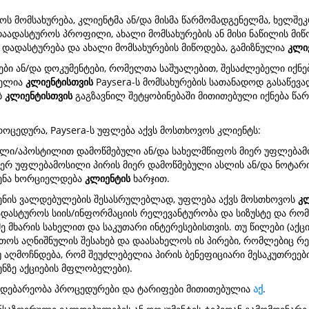
ლოს მომსახურება, კლიენტმა ან/და მისმა წარმომადგენელმა, ხელშეკ
დაადასტუროს პროფილი, ახალი მომსახურების ან მისი ნაწილის მი
დადასტურება და ახალი მომსახურების მიწოდება, გამიზნულია
კლი
ები ან/და დოკუმენტები, რომელთა საშუალებით, შესაძლებელი იქნე
ბელია
კლიენტისთვის
Paysera-ს მომსახურების სათანადოდ გასაწევად
ბ
კლიენტისთვის
გაგზავნილ შეტყობინებაში მითითებული იქნება წარ
პროცედურა, Paysera-ს უფლება აქვს მოსთხოვოს კლიენტს:
ბული/აპოსტილით დამოწმებული ან/და სახელმწიფოს მიერ უფლებამ
მიერ უფლებამოსილი პირის მიერ დამოწმებული ასლის ან/და ნოტა
გენა ხორციელდება
კლიენტის
ხარჯით.
ადგენის ვალდებულების შესასრულებლად, უფლება აქვს მოსთხოვოს
კ
დაადასტუროს სიის/ინფორმაციის რელევანტურობა და სიზუსტე და რო
მე მხარის სახელით და საკუთარი ინტერესებისთვის. თუ წილები (აქცი
თოს აღნიშნულის შესახებ და დაასახელოს ის პირები, რომლებიც რეა
 თუ აღმოჩნდება, რომ შეუძლებელია პირის ბენეფიციარი მესაკუთრე
ენზე აქციების მფლობელები).
მდებარეობა პროცედურები და ტარიფები მითითებულია
აქ
.