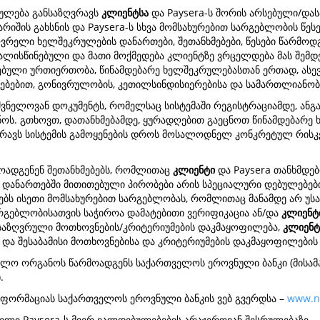
ულება განსაზღვრავს
კლიენტსა
და Paysera-ს შორის არსებული/და
რიშის გახსნის და Paysera-ს სხვა მომსახურებით სარგებლობის წესებ
ღვრელი ხელშეკრულების დანართები, შეთანხმებები, წესები წარმო
ალისწინებული და მათი მოქმედება კლიენტზე ვრცელდება მას შემდეგ
ირებული ურთიერთობა, წინამდებარე ხელშეკრულებასთან ერთად, ა
ბებით, გონივრულობის, კეთილსინდისიერებისა და სამართლიანობი
ვნელოვან დოკუმენტს, რომელსაც სისტემაში რეგისტრაციამდე, ანგარ
ნოს. გთხოვთ, დათანხმებამდე, ყურადღებით გაეცნოთ წინამდებარე
რავს სისტემის გამოყენების დროს მოსალოდნელ კონკრეტულ რისკე
მოადგენენ შეთანხმებებს, რომლითაც
კლიენტი
და Paysera თანხმდებ
 დანართებში მითითებული პირობები არის სპეციალური დებულებები
ებს ისეთი მომსახურებით სარგებლობას, რომლითაც მანამდე არ უს
არგებლობისათვის საჭიროა დამატებითი ვერიფიკაცია ან/და
კლიენტი
ანსაზღვრული მოთხოვნების/კრიტერიუმების დაკმაყოფილება,
კლიენ
და შესაბამისი მოთხოვნებისა და კრიტერიუმების დაკმაყოფილების 
დველო ორგანოს წარმოადგენს საქართველოს ეროვნული ბანკი (მისამა
.
ნფორმაციას საქართველოს ეროვნული ბანკის ვებ გვერდსა –
www.n
ბელი Paysera-ს მიერ ვალდებულებების არაჯეროვან შესრულებაზე.