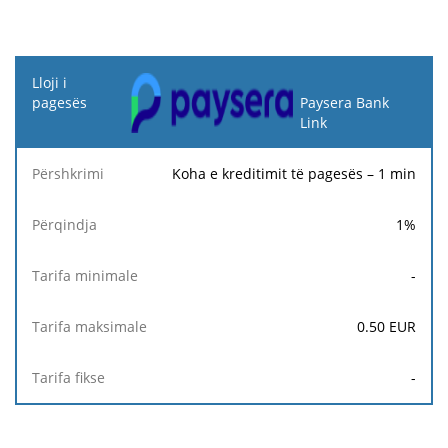
Lloji i
pagesës
Paysera Bank
Link
Tarifa
Tarifa
Ta
Përshkrimi
Përqindja
minimale
maksimale
fi
Koha e kreditimit të pagesës – 1 min
1
%
-
0.50
EUR
-