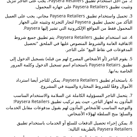
2. من أجل استخدام تطبيق Paysera Retailers، يجب على التاجر تنزيل
وتثبيت تطبيق Paysera Retailers على جهازه المحمول.
3. تحميل واستخدام تطبيق Paysera Retailers مجاني. يجب على العميل
التأكد من تحميل تطبيق Paysera لتجار التجزئة وتثبيته على الجهاز
المحمول فقط من المواقع الإلكترونية التي تشير إليها Paysera.
4. عند استخدام تطبيق Paysera Retailers، يتم تطبيق جميع شروط
الاتفاقية العامة والشروط المنصوص عليها في الملحق "تحصيل
المدفوعات في نقاط البيع" على التاجر.
5. يقوم التاجر (أو الأشخاص المصرح لهم من قبله) بتسجيل الدخول إلى
تطبيق Paysera Retairs باستخدام اسم تسجيل الدخول وكلمة المرور
الخاصة به/بها.
6. باستخدام تطبيق Paysera Retailers، يمكن للتاجر أيضا استرداد
الأموال وفقًا للشروط المختارة والمبينة في المشروع.
7. يتحمل التاجر المسؤولية الكاملة عن السلامة والاستخدام المناسب
المأذون به لجهاز التاجر، حيث يتم تركيب تطبيق Paysera Retailers؛
والتوجيه المناسب للأشخاص المأذون لهم بقبول مدفوعات مقابل الخدمات
والسلع؛ منح السلطة لهؤلاء الأشخاص.
8. يمكن إجراء تحصيل الدفعات للسلع أو الخدمات باستخدام تطبيق
Paysera Retailers بالطريقة التالية: