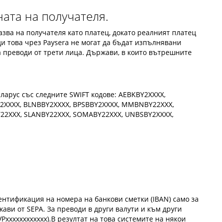
ата на получателя.
казва на получателя като платец, докато реалният платец
ди това чрез Paysera не могат да бъдат изпълнявани
 преводи от трети лица. Държави, в които вътрешните
ларус със следните SWIFT кодове: AEBKBY2XXXX,
Y2XXXX, BLNBBY2XXXX, BPSBBY2XXXX, MMBNBY22XXX,
Y22XXX, SLANBY22XXX, SOMABY22XXX, UNBSBY2XXXX,
ентификация на номера на банкови сметки (IBAN) само за
ави от SEPA. За преводи в други валути и към други
Pxxxxxxxxxxxx).В резултат на това системите на някои