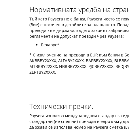
Нормативната уредба на стран
Тъй като Paysera не е банка, Paysera често се по
(Вие) е посочен в детайлите за плащането. Пора
преводи към държави, където законът забранява
регламенти не допускат преводи чрез Paysera:
Беларус*
* С изключение на преводи в EUR към банки в Бе
AKBBBY2XXXX, ALFABY2XXXX, BAPBBY2XXXX, BLBBB
MTBKBY22XXX, NBRBBY2XXXX, PJCBBY2XXXX, REDJB
ZEPTBY2XXXX.
Технически пречки.
Paysera използва международния стандарт за ид
стандартни (не спешни) преводи в евро към държ
държави се използва номер на Paysera сметка (EV