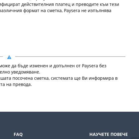
ифицират действителния платец и преводите към тези
различния формат на сметка, Paysera не изпълнява
може да бъде изменен и допълнен от Paysera без
елно уведомяване.
ашата посочена сметка, системата ще Ви информира в
та на превода.
FAQ
НАУЧЕТЕ ПОВЕЧЕ