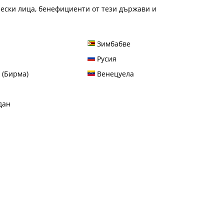
ески лица, бенефициенти от тези държави и
Зимбабве
Русия
(Бирма)
Венецуела
дан