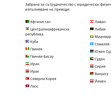
Забрана за сътрудничество с юридически, физич
изпълняване на преводи:
Афганистан
Ливан
Централноафриканска
Либия
република
Мианмар 
Куба
Сомалия
Гвинея
Южен Су
Гвинея-Бисау
Судан
Иран
Сирия
Ирак
Вануату
Северна Корея
Йемен
Лаос