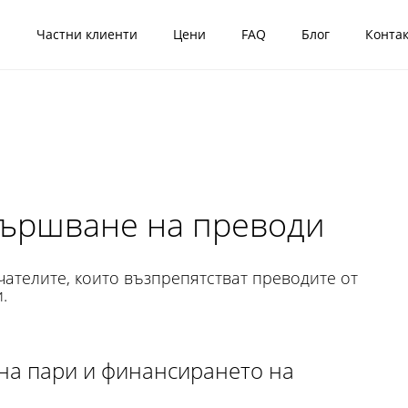
я
Частни клиенти
Цени
FAQ
Блог
Конта
вършване на преводи
чателите, които възпрепятстват преводите от
.
на пари и финансирането на