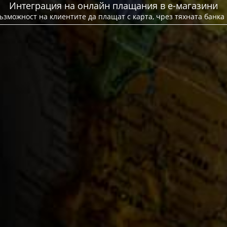
Интеграция на онлайн плащания в е-магазини
иентите да плащат с карта, чре
ъзможност на клиентите да плащат с карта, чрез тяхната банка