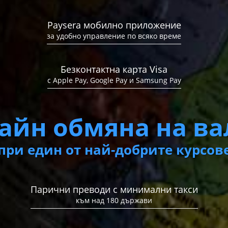
Paysera мобилно приложение
Paysera мобилно приложение
за удобно управление по всяко време
за ефективно управление на парите
Безконтактна карта Visa
Безконтактна карта Visa
с Apple Pay, Google Pay и Samsung Pay
с Apple Pay, Google Pay и Samsung Pay
Обмяна на валута
айн обмяна на ва
при изгодни курсове
при един от най-добрите курсов
Бързи парични преводи с минимални такси
по целия свят
Парични преводи с минимални такси
към над 180 държави
 онлайн плащани