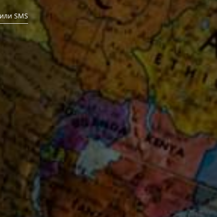
з тяхната банка или SMS
 или SMS