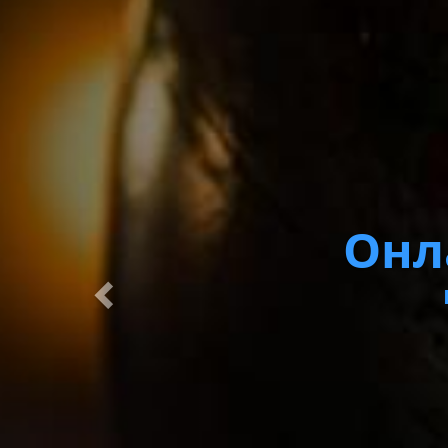
Онл
Интеграция на