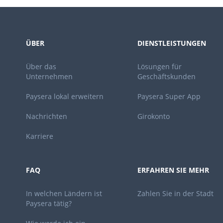
ÜBER
DIENSTLEISTUNGEN
Über das
Lösungen für
Unternehmen
Geschäftskunden
Paysera lokal erweitern
Paysera Super App
Nachrichten
Girokonto
Karriere
FAQ
ERFAHREN SIE MEHR
In welchen Ländern ist
Zahlen Sie in der Stadt
Paysera tätig?