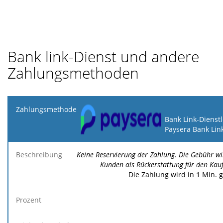
Bank link-Dienst und andere
Zahlungsmethoden
Zahlungsmethode
Bank Link-Dienst
Paysera Bank Lin
Minimale
Maximale
F
Beschreibung
Prozent
Gebühr
Gebühr
Ge
Keine Reservierung der Zahlung. Die Gebühr w
Kunden als Rückerstattung für den Kau
Die Zahlung wird in 1 Min. 