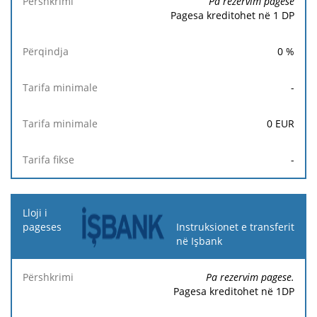
Pa rezervim pagese
Pagesa kreditohet në 1 DP
0
%
-
0
EUR
-
Instruksionet e transferit
në Işbank
Pa rezervim pagese.
Pagesa kreditohet në 1DP