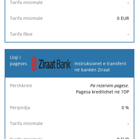
-
0
EUR
-
Instruksionet e transferit
në bankën Ziraat
Pa rezervim pagese.
Pagesa kreditohet në 1DP
0
%
-