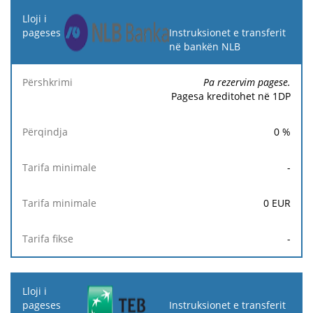
Instruksionet e transferit
në bankën NLB
Pa rezervim pagese.
Pagesa kreditohet në 1DP
0
%
-
0
EUR
-
Instruksionet e transferit