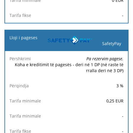
0
EUR
-
SafetyPay
Pa rezervim pagese.
Koha e kreditimit të pagesës - deri në 1 DP (në raste të
rralla deri në 3 DP)
3
%
0,25
EUR
-
-