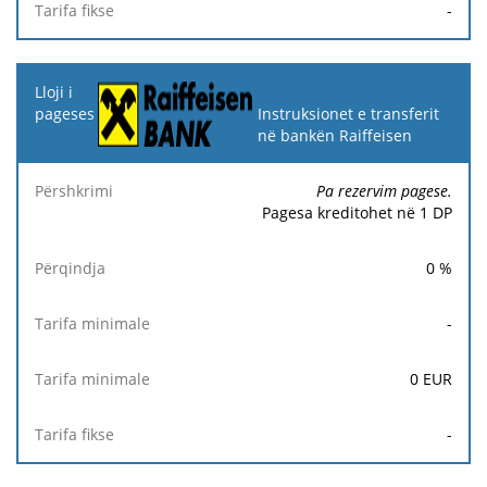
-
Instruksionet e transferit
në bankën Raiffeisen
Pa rezervim pagese.
Pagesa kreditohet në 1 DP
0
%
-
0
EUR
-