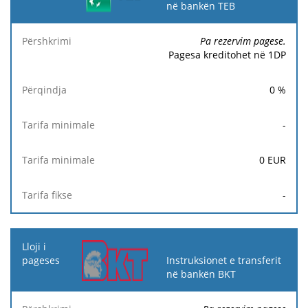
në bankën TEB
Pa rezervim pagese.
Pagesa kreditohet në 1DP
0
%
-
0
EUR
-
Instruksionet e transferit
në bankën BKT