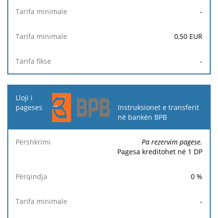
-
0,50
EUR
-
Instruksionet e transferit
në bankën BPB
Pa rezervim pagese.
Pagesa kreditohet në 1 DP
0
%
-