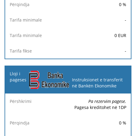
0
%
-
0
EUR
-
Instruksionet e transferit
në Bankën Ekonomike
Pa rezervim pagese.
Pagesa kreditohet në 1DP
0
%