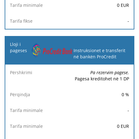
0
EUR
-
Instruksionet e transferit
në bankën ProCredit
Pa rezervim pagese.
Pagesa kreditohet në 1 DP
0
%
-
0
EUR