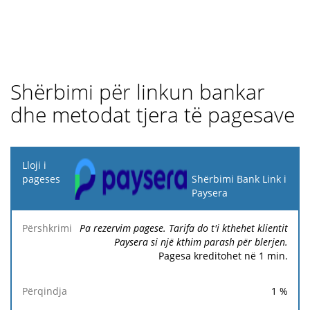
Shërbimi për linkun bankar
dhe metodat tjera të pagesave
Lloji i
pageses
Shërbimi Bank Link i
Paysera
Tarifa
Tarifa
Tari
Përshkrimi
Përqindja
minimale
minimale
fik
Pa rezervim pagese. Tarifa do t'i kthehet klientit
Paysera si një kthim parash për blerjen.
Pagesa kreditohet në 1 min.
1
%