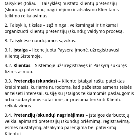
taisyklės (toliau – Taisyklės) nustato Klientų pretenzijų
(skundų) pateikimo, nagrinėjimo ir atsakymo Klientams
teikimo reikalavimus.
2. Taisyklių tikslas – sąžiningai, veiksmingai ir tinkamai
organizuoti Klientų pretenzijų (skundų) valdymo procesą.
3. Taisyklėse naudojamos sąvokos:
3.1.
Įstaiga
– licencijuota Paysera įmonė, užregistravusi
Klientą Sistemoje.
3.2.
Klientas
– Sistemoje užsiregistravęs ir Paskyrą sukūręs
fizinis asmuo.
3.3.
Pretenzija (skundas)
– Kliento Įstaigai raštu pateiktas
kreipimasis, kuriame nurodoma, kad pažeistos asmens teisės
ar teisėti interesai, susiję su Įstaigos teikiamomis paslaugomis
arba sudarytomis sutartimis, ir prašoma tenkinti Kliento
reikalavimus.
3.4.
Pretenzijų (skundų) nagrinėjimas
– Įstaigos darbuotojų
veikla, apimanti pretenzijų (skundų) priėmimą, registravimą,
esmės nustatymą, atsakymo parengimą bei pateikimą
Klientui.