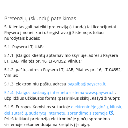
Pretenzijų (skundų) pateikimas
5. Klientas gali pateikti pretenziją (skundą) tai licencijuotai
Paysera įmonei, kuri užregistravo jį Sistemoje, toliau
nurodytais būdais:
5.1. Paysera LT, UAB:
5.1.1. Įstaigos Klientų aptarnavimo skyriuje, adresu Paysera
LT, UAB, Pilaitės pr. 16, LT-04352, Vilnius;
5.1.2. paštu, adresu Paysera LT, UAB, Pilaitės pr. 16, LT-04352,
Vilnius;
5.1.3. elektroniniu paštu, adresu
pagalba@paysera.lt
;
5.1.4. Įstaigos paslaugų internetu sistema
www.paysera.lt
,
užpildžius užklausos formą (pasirinkus skiltį „Rašyti žinutę“);
5.1.5. Europos Komisijos sukurtoje
elektroninėje ginčų, kilusių
dėl sutarčių, sudarytų internetu, sprendimo sistemoje
.
Prieš teikiant pretenziją elektroninėje ginčų sprendimo
sistemoje rekomenduojama kreiptis į Įstaigą.