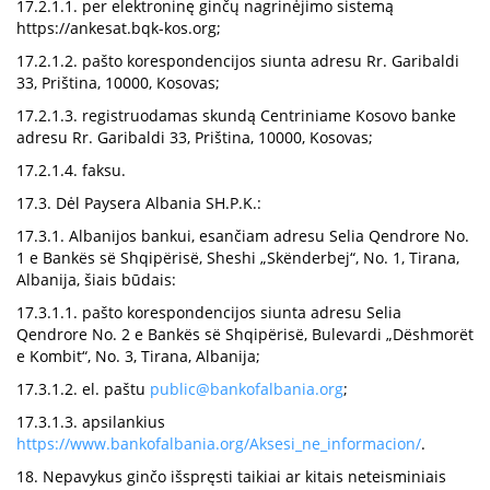
17.2.1.1. per elektroninę ginčų nagrinėjimo sistemą
https://ankesat.bqk-kos.org;
17.2.1.2. pašto korespondencijos siunta adresu Rr. Garibaldi
33, Priština, 10000, Kosovas;
17.2.1.3. registruodamas skundą Centriniame Kosovo banke
adresu Rr. Garibaldi 33, Priština, 10000, Kosovas;
17.2.1.4. faksu.
17.3. Dėl Paysera Albania SH.P.K.:
17.3.1. Albanijos bankui, esančiam adresu Selia Qendrore No.
1 e Bankës së Shqipërisë, Sheshi „Skënderbej“, No. 1, Tirana,
Albanija, šiais būdais:
17.3.1.1. pašto korespondencijos siunta adresu Selia
Qendrore No. 2 e Bankës së Shqipërisë, Bulevardi „Dëshmorët
e Kombit“, No. 3, Tirana, Albanija;
17.3.1.2. el. paštu
public@bankofalbania.org
;
17.3.1.3. apsilankius
https://www.bankofalbania.org/Aksesi_ne_informacion/
.
18. Nepavykus ginčo išspręsti taikiai ar kitais neteisminiais