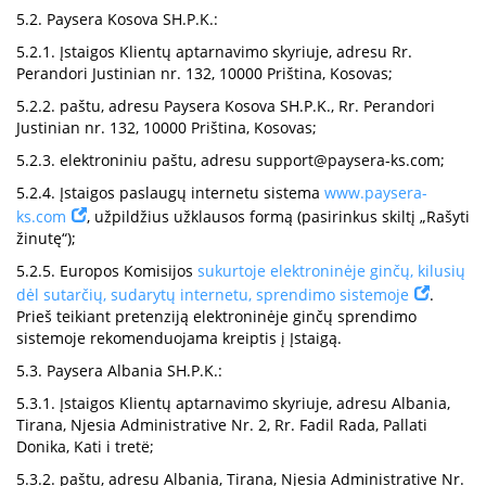
5.2. Paysera Kosova SH.P.K.:
5.2.1. Įstaigos Klientų aptarnavimo skyriuje, adresu Rr.
Perandori Justinian nr. 132, 10000 Priština, Kosovas;
5.2.2. paštu, adresu Paysera Kosova SH.P.K., Rr. Perandori
Justinian nr. 132, 10000 Priština, Kosovas;
5.2.3. elektroniniu paštu, adresu
support@paysera-ks.com
;
5.2.4. Įstaigos paslaugų internetu sistema
www.paysera-
ks.com
, užpildžius užklausos formą (pasirinkus skiltį „Rašyti
žinutę“);
5.2.5. Europos Komisijos
sukurtoje elektroninėje ginčų, kilusių
dėl sutarčių, sudarytų internetu, sprendimo sistemoje
.
Prieš teikiant pretenziją elektroninėje ginčų sprendimo
sistemoje rekomenduojama kreiptis į Įstaigą.
5.3. Paysera Albania SH.P.K.:
5.3.1. Įstaigos Klientų aptarnavimo skyriuje, adresu Albania,
Tirana, Njesia Administrative Nr. 2, Rr. Fadil Rada, Pallati
Donika, Kati i tretë;
5.3.2. paštu, adresu Albania, Tirana, Njesia Administrative Nr.