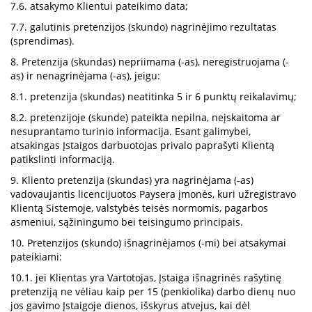
7.6. atsakymo Klientui pateikimo data;
7.7. galutinis pretenzijos (skundo) nagrinėjimo rezultatas
(sprendimas).
8. Pretenzija (skundas) nepriimama (-as), neregistruojama (-
as) ir nenagrinėjama (-as), jeigu:
8.1. pretenzija (skundas) neatitinka 5 ir 6 punktų reikalavimų;
8.2. pretenzijoje (skunde) pateikta nepilna, neįskaitoma ar
nesuprantamo turinio informacija. Esant galimybei,
atsakingas Įstaigos darbuotojas privalo paprašyti Klientą
patikslinti informaciją.
9. Kliento pretenzija (skundas) yra nagrinėjama (-as)
vadovaujantis licencijuotos Paysera įmonės, kuri užregistravo
Klientą Sistemoje, valstybės teisės normomis, pagarbos
asmeniui, sąžiningumo bei teisingumo principais.
10. Pretenzijos (skundo) išnagrinėjamos (-mi) bei atsakymai
pateikiami:
10.1. jei Klientas yra Vartotojas, Įstaiga išnagrinės rašytinę
pretenziją ne vėliau kaip per 15 (penkiolika) darbo dienų nuo
jos gavimo Įstaigoje dienos, išskyrus atvejus, kai dėl