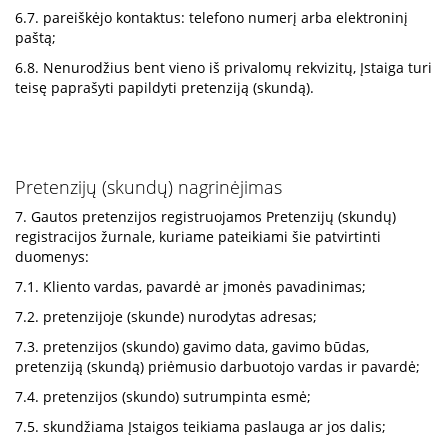
6.7. pareiškėjo kontaktus: telefono numerį arba elektroninį
paštą;
6.8. Nenurodžius bent vieno iš privalomų rekvizitų, Įstaiga turi
teisę paprašyti papildyti pretenziją (skundą).
Pretenzijų (skundų) nagrinėjimas
7. Gautos pretenzijos registruojamos Pretenzijų (skundų)
registracijos žurnale, kuriame pateikiami šie patvirtinti
duomenys:
7.1. Kliento vardas, pavardė ar įmonės pavadinimas;
7.2. pretenzijoje (skunde) nurodytas adresas;
7.3. pretenzijos (skundo) gavimo data, gavimo būdas,
pretenziją (skundą) priėmusio darbuotojo vardas ir pavardė;
7.4. pretenzijos (skundo) sutrumpinta esmė;
7.5. skundžiama Įstaigos teikiama paslauga ar jos dalis;