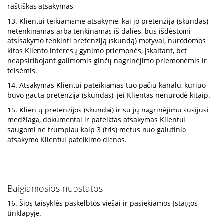
raštiškas atsakymas.
13. Klientui teikiamame atsakyme, kai jo pretenzija (skundas)
netenkinamas arba tenkinamas iš dalies, bus išdėstomi
atsisakymo tenkinti pretenziją (skundą) motyvai, nurodomos
kitos Kliento interesų gynimo priemonės, įskaitant, bet
neapsiribojant galimomis ginčų nagrinėjimo priemonėmis ir
teisėmis.
14. Atsakymas Klientui pateikiamas tuo pačiu kanalu, kuriuo
buvo gauta pretenzija (skundas), jei Klientas nenurodė kitaip.
15. Klientų pretenzijos (skundai) ir su jų nagrinėjimu susijusi
medžiaga, dokumentai ir pateiktas atsakymas Klientui
saugomi ne trumpiau kaip 3 (tris) metus nuo galutinio
atsakymo Klientui pateikimo dienos.
Baigiamosios nuostatos
16. Šios taisyklės paskelbtos viešai ir pasiekiamos Įstaigos
tinklapyje.