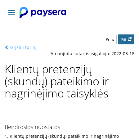
Toggle
navigation
Print
Pdf
Grįžti į turinį
Atnaujinta sutartis įsigaliojo: 2022-03-18
Klientų pretenzijų
(skundų) pateikimo ir
nagrinėjimo taisyklės
Bendrosios nuostatos
1. Klientų pretenzijų (skundų) pateikimo ir nagrinėjimo