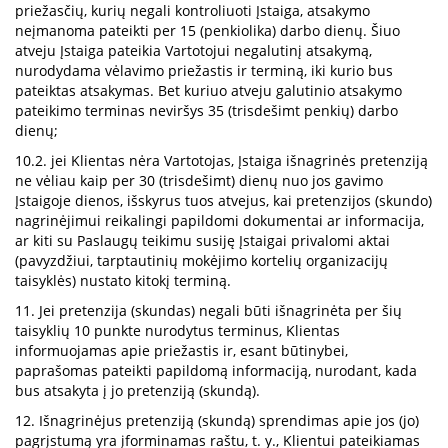
priežasčių, kurių negali kontroliuoti Įstaiga, atsakymo
neįmanoma pateikti per 15 (penkiolika) darbo dienų. Šiuo
atveju Įstaiga pateikia Vartotojui negalutinį atsakymą,
nurodydama vėlavimo priežastis ir terminą, iki kurio bus
pateiktas atsakymas. Bet kuriuo atveju galutinio atsakymo
pateikimo terminas neviršys 35 (trisdešimt penkių) darbo
dienų;
10.2. jei Klientas nėra Vartotojas, Įstaiga išnagrinės pretenziją
ne vėliau kaip per 30 (trisdešimt) dienų nuo jos gavimo
Įstaigoje dienos, išskyrus tuos atvejus, kai pretenzijos (skundo)
nagrinėjimui reikalingi papildomi dokumentai ar informacija,
ar kiti su Paslaugų teikimu susiję Įstaigai privalomi aktai
(pavyzdžiui, tarptautinių mokėjimo kortelių organizacijų
taisyklės) nustato kitokį terminą.
11. Jei pretenzija (skundas) negali būti išnagrinėta per šių
taisyklių 10 punkte nurodytus terminus, Klientas
informuojamas apie priežastis ir, esant būtinybei,
paprašomas pateikti papildomą informaciją, nurodant, kada
bus atsakyta į jo pretenziją (skundą).
12. Išnagrinėjus pretenziją (skundą) sprendimas apie jos (jo)
pagrįstumą yra įforminamas raštu, t. y., Klientui pateikiamas