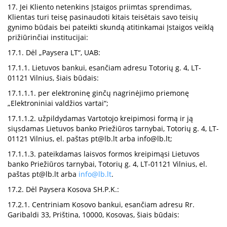
17. Jei Kliento netenkins Įstaigos priimtas sprendimas,
Klientas turi teisę pasinaudoti kitais teisėtais savo teisių
gynimo būdais bei pateikti skundą atitinkamai Įstaigos veiklą
prižiūrinčiai institucijai:
17.1. Dėl „Paysera LT“, UAB:
17.1.1. Lietuvos bankui, esančiam adresu Totorių g. 4, LT-
01121 Vilnius, šiais būdais:
17.1.1.1. per elektroninę ginčų nagrinėjimo priemonę
„Elektroniniai valdžios vartai“;
17.1.1.2. užpildydamas Vartotojo kreipimosi formą ir ją
siųsdamas Lietuvos banko Priežiūros tarnybai, Totorių g. 4, LT-
01121 Vilnius, el. paštas
pt@lb.lt
arba
info@lb.lt
;
17.1.1.3. pateikdamas laisvos formos kreipimąsi Lietuvos
banko Priežiūros tarnybai, Totorių g. 4, LT-01121 Vilnius, el.
paštas
pt@lb.lt
arba
info@lb.lt
.
17.2. Dėl Paysera Kosova SH.P.K.:
17.2.1. Centriniam Kosovo bankui, esančiam adresu Rr.
Garibaldi 33, Priština, 10000, Kosovas, šiais būdais: