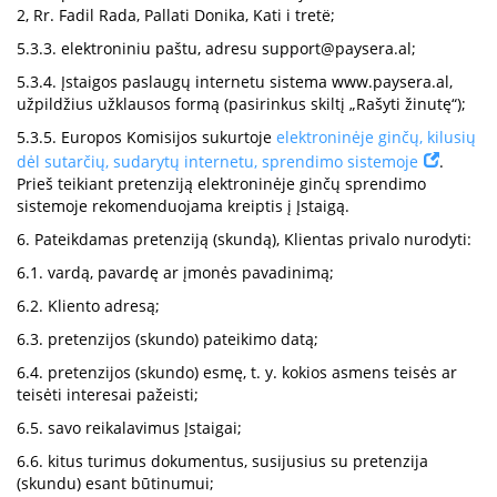
2, Rr. Fadil Rada, Pallati Donika, Kati i tretë;
5.3.3. elektroniniu paštu, adresu
support@paysera.al
;
5.3.4. Įstaigos paslaugų internetu sistema www.paysera.al,
užpildžius užklausos formą (pasirinkus skiltį „Rašyti žinutę“);
5.3.5. Europos Komisijos sukurtoje
elektroninėje ginčų, kilusių
dėl sutarčių, sudarytų internetu, sprendimo sistemoje
.
Prieš teikiant pretenziją elektroninėje ginčų sprendimo
sistemoje rekomenduojama kreiptis į Įstaigą.
6. Pateikdamas pretenziją (skundą), Klientas privalo nurodyti:
6.1. vardą, pavardę ar įmonės pavadinimą;
6.2. Kliento adresą;
6.3. pretenzijos (skundo) pateikimo datą;
6.4. pretenzijos (skundo) esmę, t. y. kokios asmens teisės ar
teisėti interesai pažeisti;
6.5. savo reikalavimus Įstaigai;
6.6. kitus turimus dokumentus, susijusius su pretenzija
(skundu) esant būtinumui;