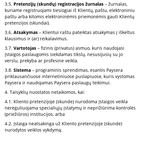
3.5.
Pretenzijų (skundų) registracijos žurnalas
– žurnalas,
kuriame registruojami tiesiogiai iš Klientų, paštu, elektroniniu
paštu arba kitomis elektroninėmis priemonėmis gauti Klientų
pretenzijos (skundai).
3.6.
Atsakymas
– Klientui raštu pateiktas atsakymas į iškeltus
klausimus ir (ar) reikalavimus.
3.7.
Vartotojas
– fizinis (privatus) asmuo, kuris naudojasi
Įstaigos paslaugomis siekdamas tikslų, nesusijusių su jo
verslu, prekyba ar profesine veikla.
3.8.
Sistema
– programinis sprendimas, esantis Paysera
priklausančiuose internetiniuose puslapiuose, kuris vystomas
Paysera ir naudojamas Paysera paslaugų teikimui.
4. Taisyklių nuostatos netaikomos, kai:
4.1. Kliento pretenzijoje (skunde) nurodoma Įstaigos veikla
nereguliuojama specialiųjų įstatymų ir neprižiūrima kontrolės
(priežiūros) institucijos, arba
4.2. Įstaiga neatsakinga už Kliento pretenzijoje (skunde)
nurodytos veiklos vykdymą.