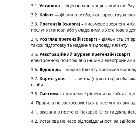
3.1.
Установа
– ліцензоване представництво Payse
3.2.
Клієнт
— фізична особа, яка зареєструвалася 
3.3.
Претензія (скарга)
– письмове звернення Клі
послуг Установи або укладеними з Установою дог
3.4.
Розгляд претензій (скарг)
– діяльність співр
також підготовку та надання відповіді Клієнту.
3.5.
Реєстраційний журнал претензій (скарг)
—ж
електронною поштою або іншими електронними 
3.6.
Відповідь
– надана Клієнту письмова відпові
3.7.
Користувач
— фізична (приватна) особа, яка
особи.
3.8.
Система
– програмне рішення на сайтах, що 
4. Правила не застосовуються в наступних випад
4.1. вказана в претензії (скарзі) Клієнта діяль
4.2. Установа не несе відповідальності за здійснен