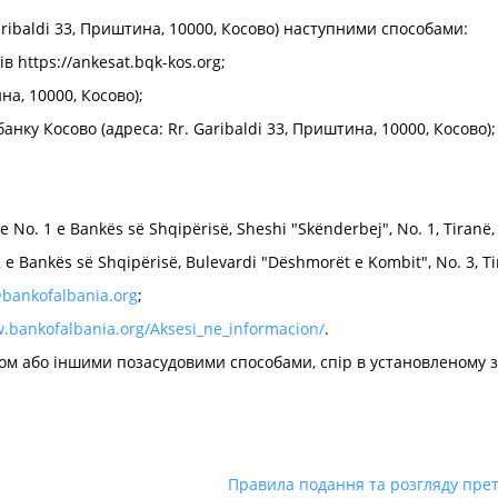
aribaldi 33, Приштина, 10000, Косово) наступними способами:
в https://ankesat.bqk-kos.org;
на, 10000, Косово);
анку Косово (адреса: Rr. Garibaldi 33, Приштина, 10000, Косово);
e No. 1 e Bankës së Shqipërisë, Sheshi "Skënderbej", No. 1, Tiran
e Bankës së Shqipërisë, Bulevardi "Dëshmorët e Kombit", No. 3, Ti
bankofalbania.org
;
w.bankofalbania.org/Aksesi_ne_informacion/
.
ом або іншими позасудовими способами, спір в установленому 
Правила подання та розгляду прете