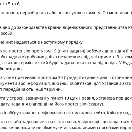
тів 5 та 6;
і), неповна, нерозбірлива або незрозумілого змісту. По можливос
овідно до законодавства країни ліцензованого представництва Pa
 особи.
і на них надаються в наступному порядку:
ляне претензію протягом 15 (п'ятнадцяти) робочих днів з дня її
п'ятнадцяти) робочих днів з незалежних від неї причин. В тако
 а також термін, в який буде надана остаточна відповідь. У будь
бочих днів;
озгляне претензію протягом 30 (тридцяти) днів з дня її отриман
документи або інформація, або інші обов'язкові для Установи акти
) передбачають інші терміни.
та у строки, зазначені у пункті 10 цих Правил, Установа повідо
ату надання відповіді на його претензію (скаргу).
до її обґрунтованості оформляється письмово, тобто, Клієнту над
яється або задовольняється частково, у відповіді, що надається
нта, включаючи, але не обмежуючись можливими способами виріш