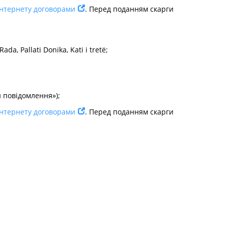
 інтернету договорами
. Перед поданням скарги
a, Pallati Donika, Kati i tretë;
и повідомлення»);
 інтернету договорами
. Перед поданням скарги