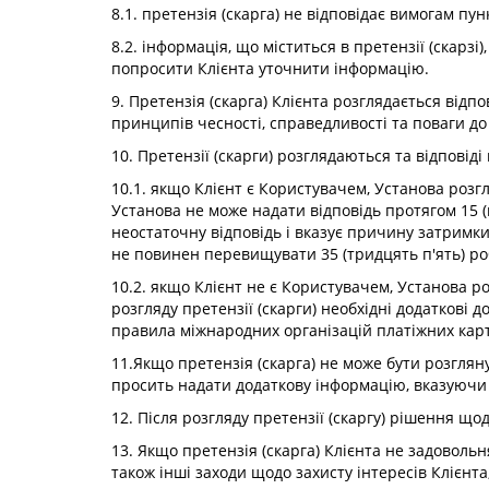
8.1. претензія (скарга) не відповідає вимогам пунк
8.2. інформація, що міститься в претензії (скарз
попросити Клієнта уточнити інформацію.
9. Претензія (скарга) Клієнта розглядається відп
принципів чесності, справедливості та поваги до
10. Претензії (скарги) розглядаються та відповід
10.1. якщо Клієнт є Користувачем, Установа розг
Установа не може надати відповідь протягом 15 (
неостаточну відповідь і вказує причину затримки,
не повинен перевищувати 35 (тридцять п'ять) ро
10.2. якщо Клієнт не є Користувачем, Установа р
розгляду претензії (скарги) необхідні додаткові 
правила міжнародних організацій платіжних карт
11.Якщо претензія (скарга) не може бути розгляну
просить надати додаткову інформацію, вказуючи д
12. Після розгляду претензії (скаргу) рішення що
13. Якщо претензія (скарга) Клієнта не задовольн
також інші заходи щодо захисту інтересів Кліє