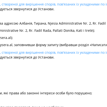
, створеної для вирішення спорів, пов'язаних із укладеними по
дується звернутися до Установи.
 адресою Албанія, Тирана, Njesia Administrative Nr. 2, Rr. Fadil Rad
strative Nr. 2, Rr. Fadil Rada, Pallati Donika, Kati i tretë);
sera.al
);
aysera.al, заповнивши форму запиту (вибравши розділ «Написат
, створеної для вирішення спорів, пов'язаних із укладеними по
дується звернутися до Установи.
ати, які права або законні інтереси особи було порушено;