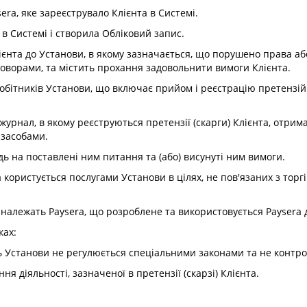
ra, яке зареєструвало Клієнта в Системі.
в Системі і створила Обліковий запис.
єнта до Установи, в якому зазначається, що порушено права або
оворами, та містить прохання задовольнити вимоги Клієнта.
обітників Установи, що включає прийом і реєстрацію претензій (с
урнал, в якому реєструються претензії (скарги) Клієнта, отрим
засобами.
дь на поставлені ним питання та (або) висунуті ним вимоги.
 користується послугами Установи в цілях, не пов'язаних з тор
належать Paysera, що розроблене та використовується Paysera д
ках:
ність Установи не регулюється спеціальними законами та не конт
ня діяльності, зазначеної в претензії (скарзі) Клієнта.