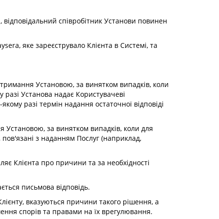
ті, відповідальний співробітник Установи повинен
ysera, яке зареєструвало Клієнта в Системі, та
 отримання Установою, за винятком випадків, коли
му разі Установа надає Користувачеві
-якому разі термін надання остаточної відповіді
ня Установою, за винятком випадків, коли для
, пов'язані з наданням Послуг (наприклад,
мляє Клієнта про причини та за необхідності
ається письмова відповідь.
 Клієнту, вказуються причини такого рішення, а
ення спорів та правами на їх врегулювання.