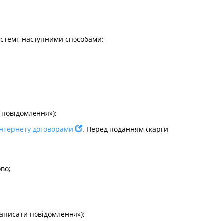
истемі, наступними способами:
 повідомлення»);
 інтернету договорами
. Перед поданням скарги
ово;
аписати повідомлення»);