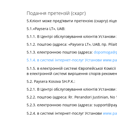
Подання претензій (скарг)
5.Клієнт може пред'явити претензію (скаргу) ліц
5.1.«Paysera LT», UAB:
5.1.1. В Центрі обслуговування клієнтів Установи з
5.1.2. поштою (адреса: «Paysera LT», UAB, пр. Pilai
5.1.3. електронною поштою (адреса:
dopomoga@p
5.1.4. в системі інтернет-послуг Установи
www.pay
5.1.5. в електронній системі Європейської Комісії
в електронній системі вирішення спорів рекомен
5.2. Paysera Kosova SH.P.K.:
5.2.1. В Центрі обслуговування клієнтів Установи 
5.2.2. поштою (адреса: Rr. Perandori Justinian, No
5.2.3. електронною поштою (адреса:
support@pay
5.2.4. в системі інтернет-послуг Установи
www.pa