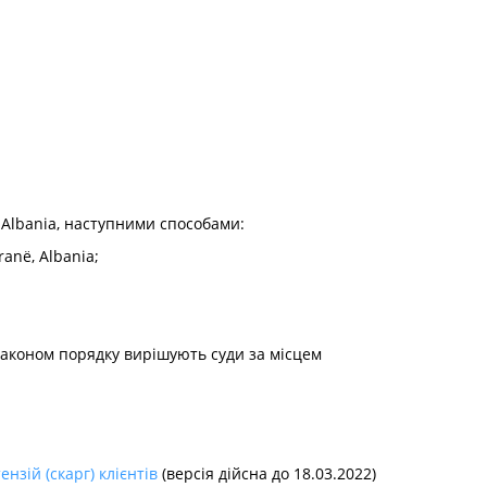
ë, Albania, наступними способами:
ranë, Albania;
законом порядку вирішують суди за місцем
нзій (скарг) клієнтів
(версія дійсна до 18.03.2022)