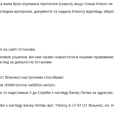
за яким була отримана претензія (скарга), якщо тільки Клієнт не
 розглядом матеріали, документи та надана Клієнту відповідь збер
і на сайті Установи.
новою рішення, він має право скористатися іншими правовими с
агляд за діяльністю Установи:
01121 Вільнюс) наступними способами:
 «Elektroniniai valdžios vartai»;
та надіславши її до Служби з нагляду Банку Литви за адресою: в
би з нагляду Банку Литви, вул. Totorių 4, LT-01121 Вільнюс, ел.