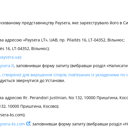
ензованому представництву Paysera, яке зареєструвало його в С
а адресою «Paysera LT», UAB, пр. Pilaitės 16, LT-04352, Вільнюс;
tės 16, LT-04352, Вільнюс);
aysera.ua
);
sera.lt
, заповнивши форму запиту (вибравши розділ «Написати
, створеної для вирішення спорів, пов'язаних із укладеними по
дується звернутися до Установи.
за адресою Rr. Perandori Justinian, No 132, 10000 Приштина, Кос
 132, 10000 Приштина, Косово);
sera-ks.com
);
ysera-ks.com
, заповнивши форму запиту (вибравши розділ «Н