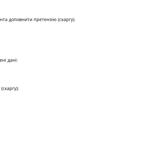
нта доповнити претензію (скаргу).
ені дані:
(скаргу);