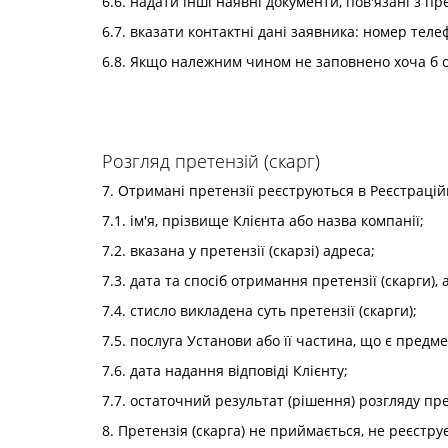
6.6. надати інші наявні документи, пов'язані з пр
6.7. вказати контактні дані заявника: номер теле
6.8. Якщо належним чином не заповнено хоча б од
Розгляд претензій (скарг)
7. Отримані претензії реєструються в Реєстраційн
7.1. ім'я, прізвище Клієнта або назва компанії;
7.2. вказана у претензії (скарзі) адреса;
7.3. дата та спосіб отримання претензії (скарги),
7.4. стисло викладена суть претензії (скарги);
7.5. послуга Установи або її частина, що є предм
7.6. дата надання відповіді Клієнту;
7.7. остаточний результат (рішення) розгляду прет
8. Претензія (скарга) не приймається, не реєструє