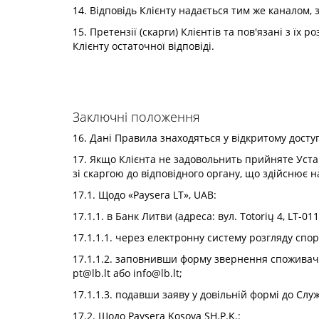
14. Відповідь Клієнту надається тим же каналом, 
15. Претензії (скарги) Клієнтів та пов'язані з їх
Клієнту остаточної відповіді.
Заключні положення
16. Дані Правила знаходяться у відкритому доступ
17. Якщо Клієнта не задовольнить прийняте Уста
зі скаргою до відповідного органу, що здійснює н
17.1. Щодо «Paysera LT», UAB:
17.1.1. в Банк Литви (адреса: вул. Totorių 4, LT-
17.1.1.1. через електронну систему розгляду спорів
17.1.1.2. заповнивши форму звернення споживача 
pt@lb.lt
або
info@lb.lt
;
17.1.1.3. подавши заяву у довільній формі до Служ
17.2. Щодо Paysera Kosova SH.P.K.: