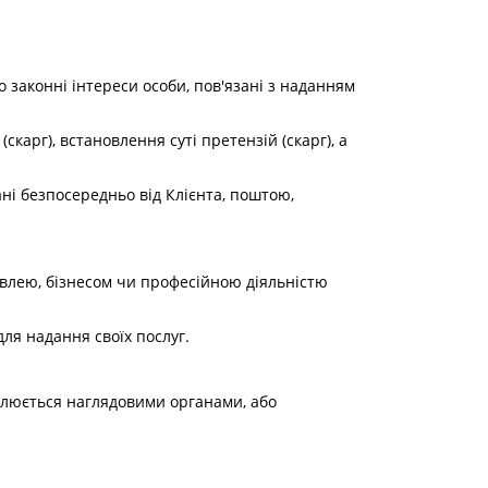
 законні інтереси особи, пов'язані з наданням
карг), встановлення суті претензій (скарг), а
ані безпосередньо від Клієнта, поштою,
гівлею, бізнесом чи професійною діяльністю
ля надання своїх послуг.
ролюється наглядовими органами, або