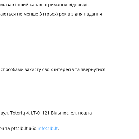
 вказав інший канал отримання відповіді.
ігаються не менше 3 (трьох) років з дня надання
пособами захисту своїх інтересів та звернутися
ул. Totorių 4, LT-01121 Вільнюс, ел. пошта
 пошта
pt@lb.lt
або
info@lb.lt
.