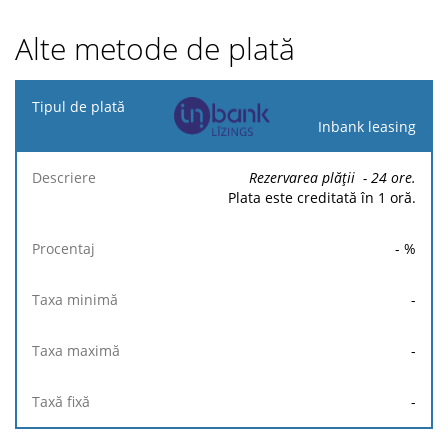
Alte metode de plată
Tipul
de
Inbank leasing
plată
Rezervarea plății
- 24
ore.
Taxa
Taxa
Taxă
Plata este creditată în 1 oră.
Descriere
Procentaj
minimă
maximă
fixă
-
%
-
-
-