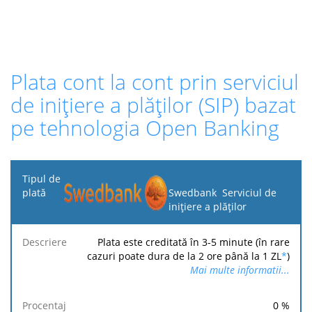
Plata cont la cont prin serviciul
de inițiere a plăților (SIP) bazat
pe tehnologia Open Banking
Tipul
de
Swedbank Serviciul de
plată
inițiere a plăților
Taxa
Taxa
Taxă
Plata este creditată în 3-5 minute (în rare
Descriere
Procentaj
minimă
maximă
fixă
cazuri poate dura de la 2 ore până la 1 ZL
*
)
Mai multe informatii...
0
%