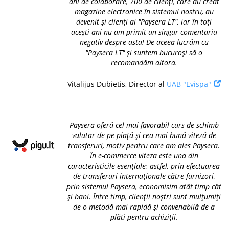
ani de colaborare, 700 de clienți, care au creat
magazine electronice în sistemul nostru, au
devenit și clienți ai "Paysera LT", iar în toți
acești ani nu am primit un singur comentariu
negativ despre asta! De aceea lucrăm cu
"Paysera LT" și suntem bucuroși să o
recomandăm altora.
Vitalijus Dubietis, Director al
UAB "Evispa"
Paysera oferă cel mai favorabil curs de schimb
valutar de pe piață și cea mai bună viteză de
transferuri, motiv pentru care am ales Paysera.
În e-commerce viteza este una din
caracteristicile esențiale; astfel, prin efectuarea
de transferuri internaționale către furnizori,
prin sistemul Paysera, economisim atât timp cât
și bani. Între timp, clienții noștri sunt mulțumiți
de o metodă mai rapidă și convenabilă de a
plăti pentru achiziții.