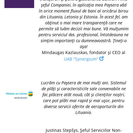
șeful Companiei, în aplicația mea Paysera văd
în orice moment fluxul de bani al oricărui birou
din Lituania, Letonia și Estonia. În acest fel, am
obținut o mai mare transparență care ne
permite să luăm decizii mai bune. Vă mulțumim
pentru serviciul dvs. profesional, întotdeauna ne
simțim importanți cu dumneavoastră. Țineți-o
așa!
Mindaugas Kazlauskas, fondator și CEO al
UAB "Synergium“
Lucrăm cu Paysera de mai mulți ani. Sistemul
de plăți și caracteristicile sale convenabile ne
fac plăcere atât nouă, cât și clienților noștri,
care pot plăti mai rapid și mai ușor, pentru
diverse servicii oferite de aeroporturile din
Lituania.
Justinas Stepšys, Șeful Serviciilor Non-