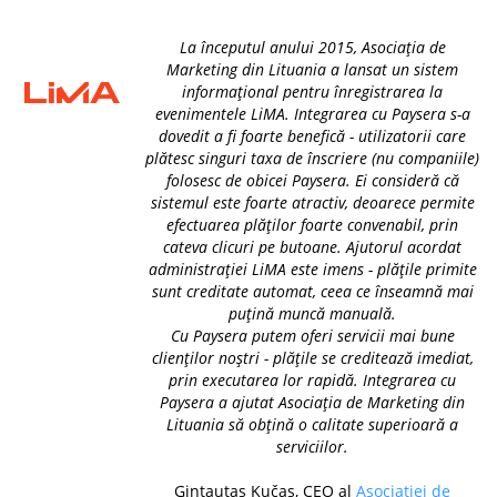
La începutul anului 2015, Asociația de
Marketing din Lituania a lansat un sistem
informațional pentru înregistrarea la
evenimentele LiMA. Integrarea cu Paysera s-a
dovedit a fi foarte benefică - utilizatorii care
plătesc singuri taxa de înscriere (nu companiile)
folosesc de obicei Paysera. Ei consideră că
sistemul este foarte atractiv, deoarece permite
efectuarea plăților foarte convenabil, prin
cateva clicuri pe butoane. Ajutorul acordat
administrației LiMA este imens - plățile primite
sunt creditate automat, ceea ce înseamnă mai
puțină muncă manuală.
Cu Paysera putem oferi servicii mai bune
clienților noștri - plățile se creditează imediat,
prin executarea lor rapidă. Integrarea cu
Paysera a ajutat Asociația de Marketing din
Lituania să obțină o calitate superioară a
serviciilor.
Gintautas Kučas, CEO al
Asociației de