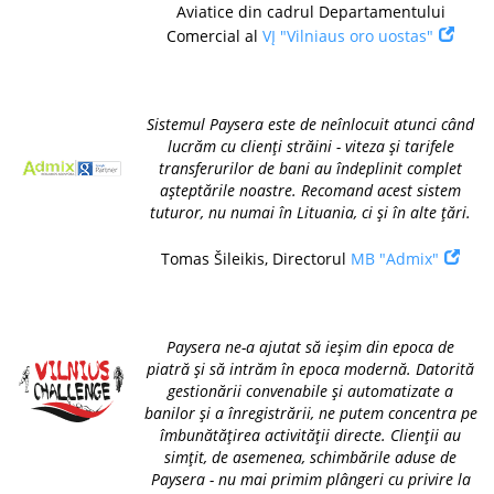
Aviatice din cadrul Departamentului
Comercial al
VĮ "Vilniaus oro uostas"
Sistemul Paysera este de neînlocuit atunci când
lucrăm cu clienți străini - viteza și tarifele
transferurilor de bani au îndeplinit complet
așteptările noastre. Recomand acest sistem
tuturor, nu numai în Lituania, ci și în alte țări.
Tomas Šileikis, Directorul
MB "Admix"
Paysera ne-a ajutat să ieșim din epoca de
piatră și să intrăm în epoca modernă. Datorită
gestionării convenabile și automatizate a
banilor și a înregistrării, ne putem concentra pe
îmbunătățirea activității directe. Clienții au
simțit, de asemenea, schimbările aduse de
Paysera - nu mai primim plângeri cu privire la