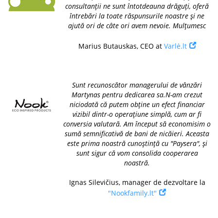
consultanții ne sunt întotdeauna drăguți, oferă
întrebări la toate răspunsurile noastre și ne
ajută ori de câte ori avem nevoie. Mulțumesc
Marius Butauskas, CEO at
Varlė.lt
Sunt recunoscător managerului de vânzări
Martynas pentru dedicarea sa.N-am crezut
niciodată că putem obține un efect financiar
vizibil dintr-o operațiune simplă, cum ar fi
conversia valutară. Am început să economisim o
sumă semnificativă de bani de nicăieri. Aceasta
este prima noastră cunoștință cu "Paysera", și
sunt sigur că vom consolida cooperarea
noastră.
Ignas Silevičius, manager de dezvoltare la
"Nookfamily.lt"