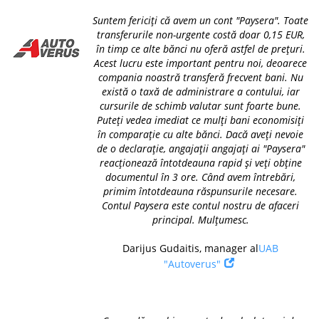
Suntem fericiți că avem un cont "Paysera". Toate
transferurile non-urgente costă doar 0,15 EUR,
în timp ce alte bănci nu oferă astfel de prețuri.
Acest lucru este important pentru noi, deoarece
compania noastră transferă frecvent bani. Nu
există o taxă de administrare a contului, iar
cursurile de schimb valutar sunt foarte bune.
Puteți vedea imediat ce mulți bani economisiți
în comparație cu alte bănci. Dacă aveți nevoie
de o declarație, angajații angajați ai "Paysera"
reacționează întotdeauna rapid și veți obține
documentul în 3 ore. Când avem întrebări,
primim întotdeauna răspunsurile necesare.
Contul Paysera este contul nostru de afaceri
principal. Mulțumesc.
Darijus Gudaitis, manager al
UAB
"Autoverus"