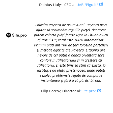
Dainius Liulys, CEO al
UAB "Pigu.lt"
Folosim Paysera de acum 4 ani. Paysera ne-a
ajutat să schimbăm regulile pieței, deoarece
putem colecta plăți foarte ușor în Lituania - cu
ajutorul API, totul este 100% automatizat.
Primim plăți din 100 de țări folosind parteneri
și metode diferite ale Paysera. Lituania are
nevoie de cel puțin o bancă orientată spre
confortul utilizatorului și în creștere cu
utilizatorul, și este bine să știm că există. O
instituție de plată prietenoasă, unde puteți
rezolva problemele legate de companie
instantaneu și fără a vă părăsi biroul.
Filip Borcov, Director al
"Site.pro"