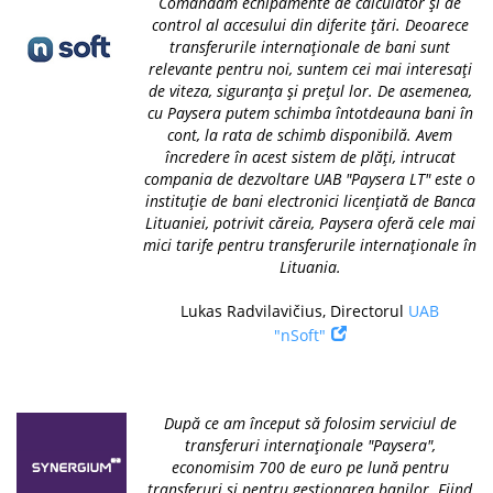
Comandăm echipamente de calculator și de
control al accesului din diferite țări. Deoarece
transferurile internaționale de bani sunt
relevante pentru noi, suntem cei mai interesați
de viteza, siguranța și prețul lor. De asemenea,
cu Paysera putem schimba întotdeauna bani în
cont, la rata de schimb disponibilă. Avem
încredere în acest sistem de plăți, intrucat
compania de dezvoltare UAB "Paysera LT" este o
instituție de bani electronici licențiată de Banca
Lituaniei, potrivit căreia, Paysera oferă cele mai
mici tarife pentru transferurile internaționale în
Lituania.
Lukas Radvilavičius, Directorul
UAB
"nSoft"
După ce am început să folosim serviciul de
transferuri internaționale "Paysera",
economisim 700 de euro pe lună pentru
transferuri și pentru gestionarea banilor. Fiind