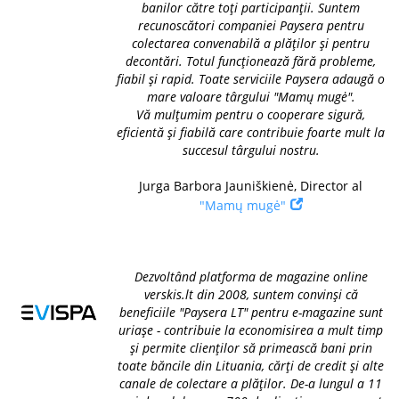
banilor către toți participanții. Suntem
recunoscători companiei Paysera pentru
colectarea convenabilă a plăților și pentru
decontări. Totul funcționează fără probleme,
fiabil și rapid. Toate serviciile Paysera adaugă o
mare valoare târgului "Mamų mugė".
Vă mulțumim pentru o cooperare sigură,
eficientă și fiabilă care contribuie foarte mult la
succesul târgului nostru.
Jurga Barbora Jauniškienė, Director al
"Mamų mugė"
Dezvoltând platforma de magazine online
verskis.lt din 2008, suntem convinși că
beneficiile "Paysera LT" pentru e-magazine sunt
uriașe - contribuie la economisirea a mult timp
și permite clienților să primească bani prin
toate băncile din Lituania, cărți de credit și alte
canale de colectare a plăților. De-a lungul a 11