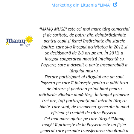
Marketing din Lituania "LIMA"
"MAMŲ MUGĖ" este cel mai mare târg comercial
și de caritate, de patru zile, deîmbrăcăminte
pentru copii și femei însărcinate din statele
baltice, care și-a început activitatea în 2012 și
se desfășoară de 2-3 ori pe an. În 2013, a
început cooperarea noastră inteligentă cu
Paysera, care a devenit o parte inseparabilă a
târgului nostru.
Fiecare participant al târgului are un cont
Paysera pe care îl folosește pentru a plăti taxa
de intrare și pentru a primi bani pentru
mărfurile vândute după târg. În timpul primelor
trei ore, toți participanții pot intra în târg cu
bilete, care sunt, de asemenea, generate în mod
eficient și credibil de către Paysera.
Cel mai mare ajutor pe care târgul "Mamų
mugė" îl primește de la Paysera este un fișier
generat care permite transferarea simultană a