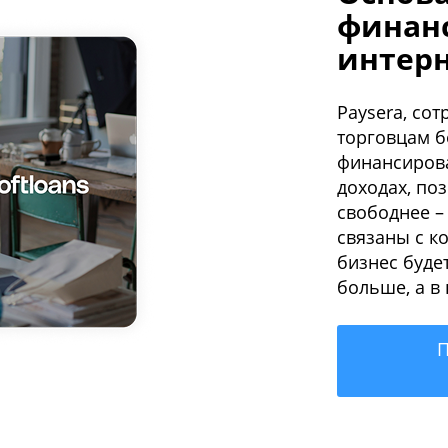
финан
интер
Paysera, сот
торговцам б
финансирова
доходах, по
свободнее –
связаны с к
бизнес буде
больше, а в