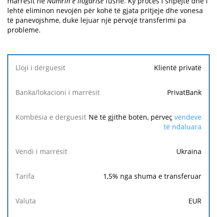
marrësit në
Numrin e llogarisë
fushë. Ky proces i shpejtë dhe i
lehtë eliminon nevojën për kohë të gjata pritjeje dhe vonesa
të panevojshme, duke lejuar një përvojë transferimi pa
probleme.
Lloji i
Klientë privatë
dërguesit
PrivatBank
Banka/lokacioni
i marrësit
Në të gjithë botën, përveç
vendeve
të ndaluara
Kombësia
e
Ukraina
dërguesit
1,5
% nga shuma e transferuar
Vendi i
marrësit
EUR
Tarifa