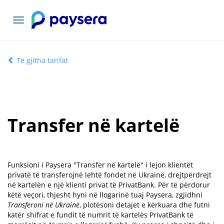
Navigacioni
toggle
Të gjitha tarifat
Transfer në kartelë
Funksioni i Paysera "Transfer në kartelë" i lejon klientët
privatë të transferojnë lehtë fondet në Ukrainë, drejtpërdrejt
në kartelën e një klienti privat të PrivatBank. Për të përdorur
këtë veçori, thjesht hyni në llogarinë tuaj Paysera, zgjidhni
Transferoni në Ukrainë
, plotësoni detajet e kërkuara dhe futni
katër shifrat e fundit të numrit të kartelës PrivatBank të