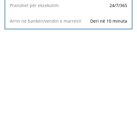
24/7/365
Valuta
Deri në 10 minuta
Pranohet
për
ekzekutim
Arrin në
bankën/vendin
e marrësit