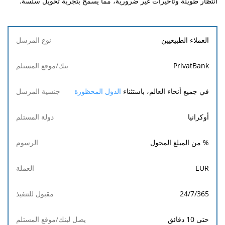
انتظار طويلة وتأخيرات غير ضرورية، مما يسمح بتجربة تحويل سلسة.
نوع
العملاء الطبيعيين
المرسل
PrivatBank
بنك/
موقع
في جميع أنحاء العالم، باستثناء
الدول المحظورة
المستلم
أوكرانيا
جنسية
المرسل
% من المبلغ المحول
دولة
المستلم
EUR
الرسوم
24/7/365
العملة
حتى 10 دقائق