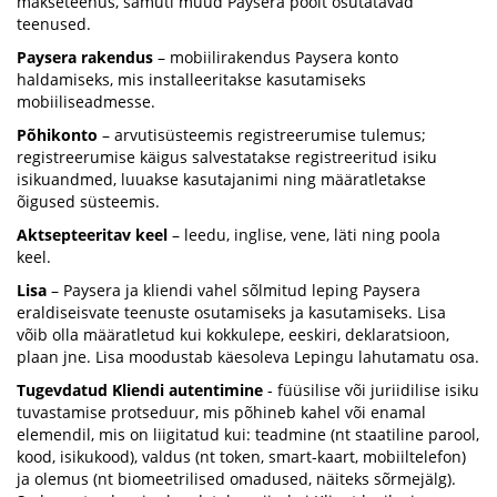
makseteenus, samuti muud Paysera poolt osutatavad
teenused.
Paysera rakendus
– mobiilirakendus Paysera konto
haldamiseks, mis installeeritakse kasutamiseks
mobiiliseadmesse.
Põhikonto
– arvutisüsteemis registreerumise tulemus;
registreerumise käigus salvestatakse registreeritud isiku
isikuandmed, luuakse kasutajanimi ning määratletakse
õigused süsteemis.
Aktsepteeritav keel
– leedu, inglise, vene, läti ning poola
keel.
Lisa
– Paysera ja kliendi vahel sõlmitud leping Paysera
eraldiseisvate teenuste osutamiseks ja kasutamiseks. Lisa
võib olla määratletud kui kokkulepe, eeskiri, deklaratsioon,
plaan jne. Lisa moodustab käesoleva Lepingu lahutamatu osa.
Tugevdatud Kliendi autentimine
- füüsilise või juriidilise isiku
tuvastamise protseduur, mis põhineb kahel või enamal
elemendil, mis on liigitatud kui: teadmine (nt staatiline parool,
kood, isikukood), valdus (nt token, smart-kaart, mobiiltelefon)
ja olemus (nt biomeetrilised omadused, näiteks sõrmejälg).