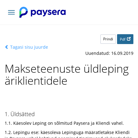
Vaheta
navigatsiooni
Prindi
Pdf
Tagasi sisu juurde
Uuendatud: 16.09.2019
Makseteenuste üldleping
äriklientidele
1. Üldsätted
1.1. Käesolev Leping on sõlmitud Paysera ja Kliendi vahel.
1.2. Lepingu ese: käesoleva Lepinguga määratletakse Kliendi