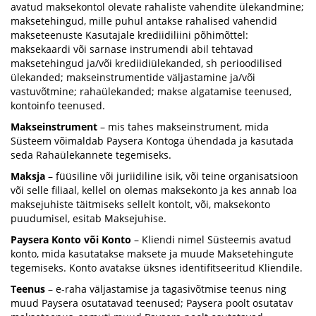
avatud maksekontol olevate rahaliste vahendite ülekandmine;
maksetehingud, mille puhul antakse rahalised vahendid
makseteenuste Kasutajale krediidiliini põhimõttel:
maksekaardi või sarnase instrumendi abil tehtavad
maksetehingud ja/või krediidiülekanded, sh perioodilised
ülekanded; makseinstrumentide väljastamine ja/või
vastuvõtmine; rahaülekanded; makse algatamise teenused,
kontoinfo teenused.
Makseinstrument
– mis tahes makseinstrument, mida
Süsteem võimaldab Paysera Kontoga ühendada ja kasutada
seda Rahaülekannete tegemiseks.
Maksja
– füüsiline või juriidiline isik, või teine organisatsioon
või selle filiaal, kellel on olemas maksekonto ja kes annab loa
maksejuhiste täitmiseks sellelt kontolt, või, maksekonto
puudumisel, esitab Maksejuhise.
Paysera Konto või Konto
– Kliendi nimel Süsteemis avatud
konto, mida kasutatakse maksete ja muude Maksetehingute
tegemiseks. Konto avatakse üksnes identifitseeritud Kliendile.
Teenus
– e-raha väljastamise ja tagasivõtmise teenus ning
muud Paysera osutatavad teenused; Paysera poolt osutatav