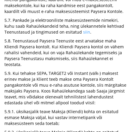
maksekontole, kui ka raha kandmise eest pangakontolt,
kaardilt või muust e-raha maksesüsteemist Paysera Kontole.
5.7. Pankade ja elektrooniliste maksesüsteemide nimekiri,
kuhu saab Rahaülekandeid teha, ning ülekannetele kehtivad
Teenustasud ja tingimused on esitatud
siin
.
5.8. Teenustasud Paysera Teenuste eest arvatakse maha
Kliendi Paysera kontolt. Kui Kliendi Paysera kontol on vähem
rahalisi vahendeid, kui on vaja Rahaülekande tegemiseks ja
Paysera Teenustasu maksmiseks, siis Rahaülekannet ei
teostata.
5.9. Kui tehakse SEPA, TARGET2 või Instant (välk-) maksest
erinev makse ja Klient teeb makse oma Paysera Kontolt
pangakontole või muu e-raha asutuse kontole, siis märgitakse
maksjaks Paysera. Koos Rahaülekandega saab Saaja järgmist
teavet, mis võidakse olenevalt tehnilistest lahendustest
edastada ühel või mitmel allpool toodud viisil:
5.9.1. üksikasjalik teave Maksja (Kliendi) kohta on esitatud
esmase Maksja väljal, kui vastav internetipank või
maksesüsteem seda toetab;