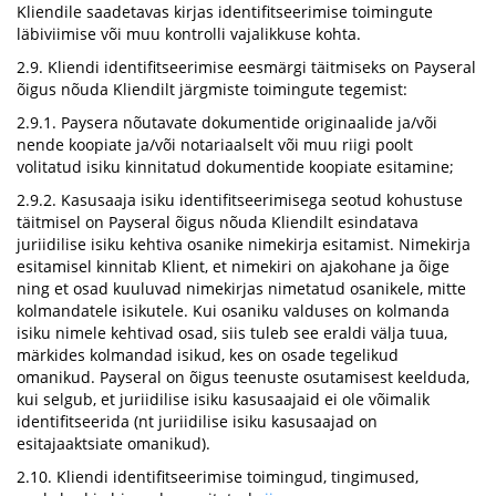
Kliendile saadetavas kirjas identifitseerimise toimingute
läbiviimise või muu kontrolli vajalikkuse kohta.
2.9. Kliendi identifitseerimise eesmärgi täitmiseks on Payseral
õigus nõuda Kliendilt järgmiste toimingute tegemist:
2.9.1. Paysera nõutavate dokumentide originaalide ja/või
nende koopiate ja/või notariaalselt või muu riigi poolt
volitatud isiku kinnitatud dokumentide koopiate esitamine;
2.9.2. Kasusaaja isiku identifitseerimisega seotud kohustuse
täitmisel on Payseral õigus nõuda Kliendilt esindatava
juriidilise isiku kehtiva osanike nimekirja esitamist. Nimekirja
esitamisel kinnitab Klient, et nimekiri on ajakohane ja õige
ning et osad kuuluvad nimekirjas nimetatud osanikele, mitte
kolmandatele isikutele. Kui osaniku valduses on kolmanda
isiku nimele kehtivad osad, siis tuleb see eraldi välja tuua,
märkides kolmandad isikud, kes on osade tegelikud
omanikud. Payseral on õigus teenuste osutamisest keelduda,
kui selgub, et juriidilise isiku kasusaajaid ei ole võimalik
identifitseerida (nt juriidilise isiku kasusaajad on
esitajaaktsiate omanikud).
2.10. Kliendi identifitseerimise toimingud, tingimused,