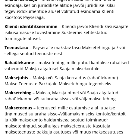
esindaja, kes on juriidiliste aktide ja/või juriidilise isiku
tegevusdokumentide alusel volitatud esindama Klienti
koostöös Payseraga.
Kliendi identifitseerimine
– Kliendi ja/või Kliendi kasusaajate
isikusamasuse tuvastamine Süsteemis kehtestatud
toimingute alusel.
Teenustasu
– Paysera'le makstav tasu Maksetehingu ja / või
sellega seotud teenuste eest.
Rahaülekanne
– maksetehing, mille puhul kantakse rahalised
vahendid Maksja algatusel Saaja maksekontole.
Maksejuhis
– Maksja või Saaja korraldus (rahaülekanne)
Makse Teenuste Pakkujale Maksetehingu tegemiseks.
Maksetehing
– Maksja, Maksja nimel või Saaja algatatud
rahaülekanne või sularaha sisse- või väljamakse tehing.
Makseteenus
– teenused, mille osutamise ajal luuakse
tingimused sularaha sisse-/väljamaksmiseks kontole/kontolt,
ja kõik maksekonto haldamisega seotud toimingud;
maksetehingud, sealhulgas makseteenuste Kasutaja
makseteenuste pakkuja asutuses või muus makseasutuses