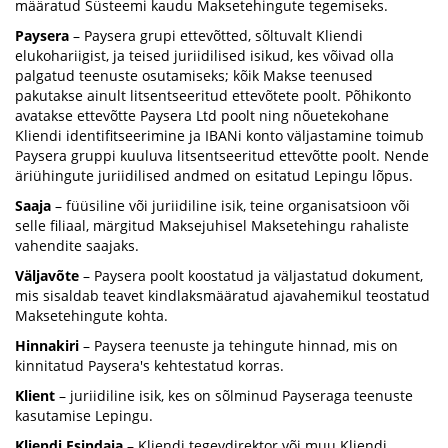
määratud Süsteemi kaudu Maksetehingute tegemiseks.
Paysera
– Paysera grupi ettevõtted, sõltuvalt Kliendi
elukohariigist, ja teised juriidilised isikud, kes võivad olla
palgatud teenuste osutamiseks; kõik Makse teenused
pakutakse ainult litsentseeritud ettevõtete poolt. Põhikonto
avatakse ettevõtte Paysera Ltd poolt ning nõuetekohane
Kliendi identifitseerimine ja IBANi konto väljastamine toimub
Paysera gruppi kuuluva litsentseeritud ettevõtte poolt. Nende
äriühingute juriidilised andmed on esitatud Lepingu lõpus.
Saaja
– füüsiline või juriidiline isik, teine organisatsioon või
selle filiaal, märgitud Maksejuhisel Maksetehingu rahaliste
vahendite saajaks.
Väljavõte
– Paysera poolt koostatud ja väljastatud dokument,
mis sisaldab teavet kindlaksmääratud ajavahemikul teostatud
Maksetehingute kohta.
Hinnakiri
– Paysera teenuste ja tehingute hinnad, mis on
kinnitatud Paysera's kehtestatud korras.
Klient
– juriidiline isik, kes on sõlminud Payseraga teenuste
kasutamise Lepingu.
Kliendi Esindaja
– Kliendi tegevdirektor või muu Kliendi