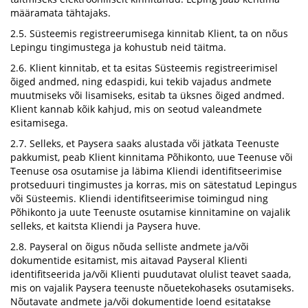
määramata tähtajaks.
2.5. Süsteemis registreerumisega kinnitab Klient, ta on nõus
Lepingu tingimustega ja kohustub neid täitma.
2.6. Klient kinnitab, et ta esitas Süsteemis registreerimisel
õiged andmed, ning edaspidi, kui tekib vajadus andmete
muutmiseks või lisamiseks, esitab ta üksnes õiged andmed.
Klient kannab kõik kahjud, mis on seotud valeandmete
esitamisega.
2.7. Selleks, et Paysera saaks alustada või jätkata Teenuste
pakkumist, peab Klient kinnitama Põhikonto, uue Teenuse või
Teenuse osa osutamise ja läbima Kliendi identifitseerimise
protseduuri tingimustes ja korras, mis on sätestatud Lepingus
või Süsteemis. Kliendi identifitseerimise toimingud ning
Põhikonto ja uute Teenuste osutamise kinnitamine on vajalik
selleks, et kaitsta Kliendi ja Paysera huve.
2.8. Payseral on õigus nõuda selliste andmete ja/või
dokumentide esitamist, mis aitavad Payseral Klienti
identifitseerida ja/või Klienti puudutavat olulist teavet saada,
mis on vajalik Paysera teenuste nõuetekohaseks osutamiseks.
Nõutavate andmete ja/või dokumentide loend esitatakse