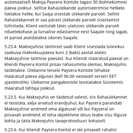
automaatselt Maksja Paysera Kontole tagasi 30 (kolmekümne)
päeva jooksul. Sellise Rahaülekande autoriseerimise hetkeks
loetakse hetke, kui Saaja sisestab ülekande parooli. Sellist
Rahaülekannet ei saa pärast ülekande parooli sisestamist
tühistada. Klient vastutab täies ulatuses ülekande parooli
nõuetekohase ja turvalise edastamise eest Saajale ning tagab,
et parool avaldatakse üksnes Saajale.
5.23.4. Maksejuhise täitmisel saab Klient sisestada tulevikus
saabuva maksekuupäeva kuni 2 (kaks) aastat alates
Maksejuhise täitmise päevast. Kui Kliendi määratud päeval on
kliendi Paysera Kontol piisav rahasumma olemas, Maksejuhis
täidetakse. Ülekanne teisele Paysera Kontole tehakse
määratud päeva alguses (kell 00.00 vastavalt serveri EET
ajavööndile). Ülekanne pangakontole teostatakse Süsteemis
määratud tähtaja jooksul.
5.23.5. Kui Maksejuhis on täidetud valesti, siis Rahaülekannet
ei teostata, välja arvatud erandjuhul, kui Paysera parandab
Maksejuhise andmed oma algatusel või kui Payseral on
piisavalt andmeid, et teha objektiivne otsus teabe sisu õiguse
kohta ja täita Maksejuhis tavaprotseduuri kohaselt.
5.23.6. Kui Kliendi Paysera Kontol ei ole piisavalt rahalisi