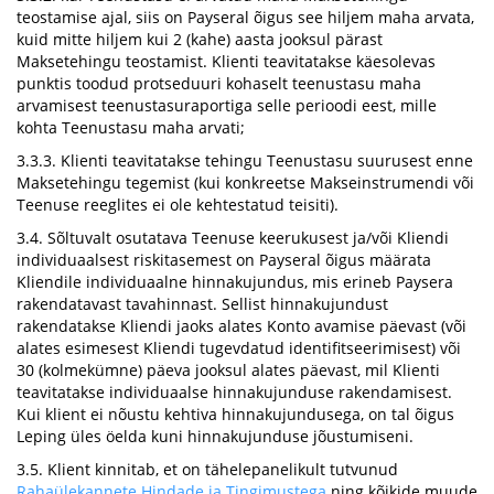
teostamise ajal, siis on Payseral õigus see hiljem maha arvata,
kuid mitte hiljem kui 2 (kahe) aasta jooksul pärast
Maksetehingu teostamist. Klienti teavitatakse käesolevas
punktis toodud protseduuri kohaselt teenustasu maha
arvamisest teenustasuraportiga selle perioodi eest, mille
kohta Teenustasu maha arvati;
3.3.3. Klienti teavitatakse tehingu Teenustasu suurusest enne
Maksetehingu tegemist (kui konkreetse Makseinstrumendi või
Teenuse reeglites ei ole kehtestatud teisiti).
3.4. Sõltuvalt osutatava Teenuse keerukusest ja/või Kliendi
individuaalsest riskitasemest on Payseral õigus määrata
Kliendile individuaalne hinnakujundus, mis erineb Paysera
rakendatavast tavahinnast. Sellist hinnakujundust
rakendatakse Kliendi jaoks alates Konto avamise päevast (või
alates esimesest Kliendi tugevdatud identifitseerimisest) või
30 (kolmekümne) päeva jooksul alates päevast, mil Klienti
teavitatakse individuaalse hinnakujunduse rakendamisest.
Kui klient ei nõustu kehtiva hinnakujundusega, on tal õigus
Leping üles öelda kuni hinnakujunduse jõustumiseni.
3.5. Klient kinnitab, et on tähelepanelikult tutvunud
Rahaülekannete Hindade ja Tingimustega
ning kõikide muude