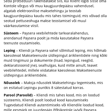
Seda protseduuri rakendatakse siis, kui Klient logib sisse oma
Kontole võrgus või muu kaugjuurdepääsu vahendusel,
algatab elektroonilise maksetehingu ja teostab
kaugjuurdepääsu kaudu mis tahes toiminguid, mis võivad olla
seotud pettuseohuga makse teostamisel või muul
väärkasutamise viisil.
Süsteem
– Paysera veebilehtede tarkvaralahendus,
arendanud Paysera poolt ja mida kasutatakse Paysera
teenuste osutamiseks.
Leping
– Kliendi ja Paysera vahel sõlmitud leping, mis hõlmab
käesolevat Makseteenuste üldlepingut äriklientidele ning kõiki
muid tingimusi ja dokumente (lisad, lepingud, reeglid,
deklaratsioonid jne), sealhulgas, kuid mitte ainult, teavet
veebilehtedel, millele viidatakse käesolevas Makseteenuste
üldlepingus äriklientidele.
Nõusolek
– Maksja nõusolek Maksetehingu tegemiseks, mis
on esitatud Lepingu puntkis 8 sätestatud korras.
Parool (Paroolid)
– Kliendi mis tahes kood, mis on loodud
süsteemis, Kliendi poolt loodud kood kasutamiseks
Tugevdatud Kliendi autentimiseks või Kliendile loodud kood,
mille eesmärk on juurdepääs Põhikontole ja/või Paysera