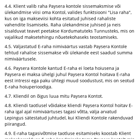
4.4. Klient valib raha Paysera kontole sissemaksmise või
ülekandmise viisi oma Kontol, valides funktsiooni "Lisa raha",
kus on iga makseviisi kohta esitatud juhised rahaliste
vahendite lisamiseks. Raha ülekandmise juhised ja neis
sisalduvat teavet peetakse Kordumatuteks Tunnusteks, mis on
vajalikud maksetehingu nõuetekohaseks teostamiseks.
4.5. Väljastatud E-raha nimiväärtus vastab Paysera Kontole
tehtud rahalise sissemakse või ülekande eest saadud summa
nimiväärtusele.
4.6. Paysera Kontole kantud E-raha ei loeta hoiusena ja
Paysera ei maksa ühelgi juhul Paysera Kontol hoitava E-raha
eest intressi ega paku ühtegi muud soodustust, mis on seotud
E-raha hoiuperioodiga.
4.7. Kliendil on õigus luua mitu Paysera Kontot.
4.8. Kliendi taotlusel võidakse kliendi Paysera Kontol hoitav E-
raha igal ajal nimiväärtuses tagasi võtta, välja arvatud
Lepingus sätestatud juhtudel, kui Kliendi Kontole rakenduvad
piirangud.
4.9. E-raha tagasivõtmise taotluse esitamiseks koostab Klient