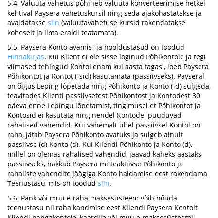
5.4. Valuuta vahetus põhineb valuuta konverteerimise hetkel
kehtival Paysera vahetuskursil ning seda ajakohastatakse ja
avaldatakse
siin
(valuutavahetuse kursid rakendatakse
koheselt ja ilma eraldi teatamata).
5.5. Paysera Konto avamis- ja hooldustasud on toodud
Hinnakirjas
. Kui Klient ei ole sisse loginud Põhikontole ja tegi
viimased tehingud Kontol enam kui aasta tagasi, loeb Paysera
Põhikontot ja Kontot (-sid) kasutamata (passiivseks). Payseral
on õigus Leping lõpetada ning Põhikonto ja Konto (-d) sulgeda,
teavitades Klienti passiivsetest Põhikontost ja Kontodest 30
päeva enne Lepingu lõpetamist, tingimusel et Põhikontot ja
Kontosid ei kasutata ning nendel Kontodel puuduvad
rahalised vahendid. Kui vähemalt ühel passiivsel Kontol on
raha, jätab Paysera Põhikonto avatuks ja sulgeb ainult
passiivse (d) Konto (d). Kui Kliendi Põhikonto ja Konto (d),
millel on olemas rahalised vahendid, jäävad kaheks aastaks
passiivseks, hakkab Paysera mitteaktiivse Põhikonto ja
rahaliste vahendite jäägiga Konto haldamise eest rakendama
Teenustasu, mis on toodud
siin
.
5.6. Pank või muu e-raha maksesüsteem võib nõuda
teenustasu nii raha kandmise eest Kliendi Paysera Kontolt
Kliendi pangakontole, kaardile või muu e-maksesüsteemi