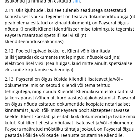
asukohad ja hinnad on esitatud
siin
.
2.11. Üksikjuhtudel, kui see tuleneb seadusega sätestatud
kohustusest või kui tegemist on teatava dokumenditüübiga (nt
peab olema esitatud originaaldokument), on Payseral õigus
nõuda Kliendilt Kliendi identifitseerimise toimingute tegemist
Paysera määratud spetsiifilisel viisil (nt
klienditeenindusosakonnas).
2.12. Pooled lepivad kokku, et Klient võib kinnitada
(allkirjastada) dokumente (nt lepingud, nõusolekud jne)
elektroonilisel viisil (sealhulgas, kuid mitte ainult, spetsiaalse
ekraanile kirjutamise vahendiga).
2.13. Payseral on õigus küsida Kliendilt lisateavet ja/või -
dokumente, mis on seotud Kliendi või tema tehtud
tehingutega, ning nõuda Kliendilt Kliendiküsimustiku täitmist
ja korrapärast (vähemalt kord aastas) ajakohastamist. Payseral
on õigus nõuda esitatud dokumentide koopiate notariaalset
kinnitamist ja/või tõlkimist Paysera poolt aktsepteeritavasse
keelde. Klient koostab ja esitab kõik dokumendid ja teabe oma
kulul. Kui klient ei esita nõutavat lisateavet ja/või -dokumente
Paysera määratud mõistliku tähtaja jooksul, on Payseral õigus
peatada kõikide või osade Teenuste osutamine Kliendile.