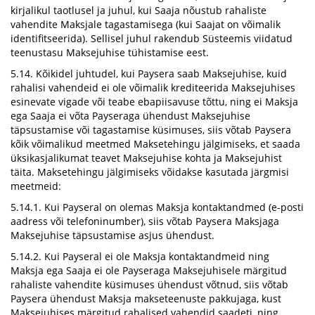
kirjalikul taotlusel ja juhul, kui Saaja nõustub rahaliste
vahendite Maksjale tagastamisega (kui Saajat on võimalik
identifitseerida). Sellisel juhul rakendub Süsteemis viidatud
teenustasu Maksejuhise tühistamise eest.
5.14. Kõikidel juhtudel, kui Paysera saab Maksejuhise, kuid
rahalisi vahendeid ei ole võimalik krediteerida Maksejuhises
esinevate vigade või teabe ebapiisavuse tõttu, ning ei Maksja
ega Saaja ei võta Payseraga ühendust Maksejuhise
täpsustamise või tagastamise küsimuses, siis võtab Paysera
kõik võimalikud meetmed Maksetehingu jälgimiseks, et saada
üksikasjalikumat teavet Maksejuhise kohta ja Maksejuhist
täita. Maksetehingu jälgimiseks võidakse kasutada järgmisi
meetmeid:
5.14.1. Kui Payseral on olemas Maksja kontaktandmed (e-posti
aadress või telefoninumber), siis võtab Paysera Maksjaga
Maksejuhise täpsustamise asjus ühendust.
5.14.2. Kui Payseral ei ole Maksja kontaktandmeid ning
Maksja ega Saaja ei ole Payseraga Maksejuhisele märgitud
rahaliste vahendite küsimuses ühendust võtnud, siis võtab
Paysera ühendust Maksja makseteenuste pakkujaga, kust
Maksejuhises märgitud rahalised vahendid saadeti, ning