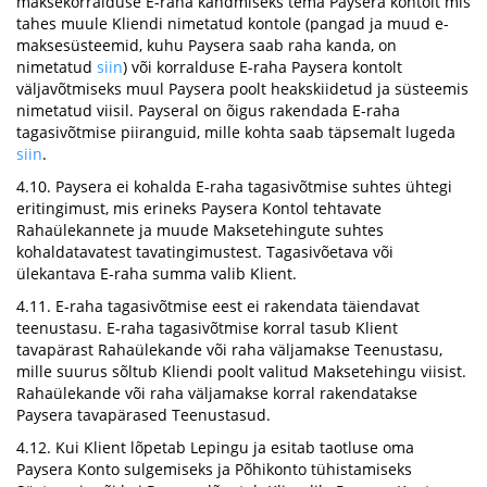
maksekorralduse E-raha kandmiseks tema Paysera kontolt mis
tahes muule Kliendi nimetatud kontole (pangad ja muud e-
maksesüsteemid, kuhu Paysera saab raha kanda, on
nimetatud
siin
) või korralduse E-raha Paysera kontolt
väljavõtmiseks muul Paysera poolt heakskiidetud ja süsteemis
nimetatud viisil. Payseral on õigus rakendada E-raha
tagasivõtmise piiranguid, mille kohta saab täpsemalt lugeda
siin
.
4.10. Paysera ei kohalda E-raha tagasivõtmise suhtes ühtegi
eritingimust, mis erineks Paysera Kontol tehtavate
Rahaülekannete ja muude Maksetehingute suhtes
kohaldatavatest tavatingimustest. Tagasivõetava või
ülekantava E-raha summa valib Klient.
4.11. E-raha tagasivõtmise eest ei rakendata täiendavat
teenustasu. E-raha tagasivõtmise korral tasub Klient
tavapärast Rahaülekande või raha väljamakse Teenustasu,
mille suurus sõltub Kliendi poolt valitud Maksetehingu viisist.
Rahaülekande või raha väljamakse korral rakendatakse
Paysera tavapärased Teenustasud.
4.12. Kui Klient lõpetab Lepingu ja esitab taotluse oma
Paysera Konto sulgemiseks ja Põhikonto tühistamiseks