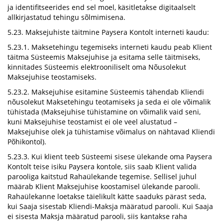
ja identifitseerides end sel moel, käsitletakse digitaalselt
allkirjastatud tehingu sõlmimisena.
5.23. Maksejuhiste täitmine Paysera Kontolt interneti kaudu:
5.23.1. Maksetehingu tegemiseks interneti kaudu peab Klient
täitma Süsteemis Maksejuhise ja esitama selle täitmiseks,
kinnitades Süsteemis elektrooniliselt oma Nõusolekut
Maksejuhise teostamiseks.
5.23.2. Maksejuhise esitamine Süsteemis tähendab Kliendi
nõusolekut Maksetehingu teotamiseks ja seda ei ole võimalik
tühistada (Maksejuhise tühistamine on võimalik vaid seni,
kuni Maksejuhise teostamist ei ole veel alustatud –
Maksejuhise olek ja tühistamise võimalus on nähtavad Kliendi
Põhikontol).
5.23.3. Kui klient teeb Süsteemi sisese ülekande oma Paysera
Kontolt teise isiku Paysera kontole, siis saab Klient valida
parooliga kaitstud Rahaülekande tegemise. Sellisel juhul
määrab Klient Maksejuhise koostamisel ülekande parooli.
Rahaülekanne loetakse täielikult kätte saaduks pärast seda,
kui Saaja sisestab Kliendi-Maksja määratud parooli. Kui Saaja
ei sisesta Maksja määratud parooli, siis kantakse raha