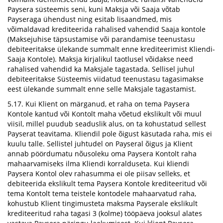
Paysera süsteemis seni, kuni Maksja või Saaja võtab
Payseraga ühendust ning esitab lisaandmed, mis
võimaldavad krediteerida rahalised vahendid Saaja kontole
(Maksejuhise täpsustamise või parandamise teenustasu
debiteeritakse ülekande summalt enne krediteerimist Kliendi-
Saaja Kontole). Maksja kirjalikul taotlusel võidakse need
rahalised vahendid ka Maksjale tagastada. Sellisel juhul
debiteeritakse Süsteemis viidatud teenustasu tagasimakse
eest ülekande summalt enne selle Maksjale tagastamist.
5.17. Kui Klient on märganud, et raha on tema Paysera
Kontole kantud või Kontolt maha võetud ekslikult või muul
viisil, millel puudub seaduslik alus, on ta kohustatud sellest
Payserat teavitama. Kliendil pole õigust käsutada raha, mis ei
kuulu talle. Sellistel juhtudel on Payseral õigus ja Klient
annab pöördumatu nõusoleku oma Paysera Kontolt raha
mahaarvamiseks ilma Kliendi korralduseta. Kui kliendi
Paysera Kontol olev rahasumma ei ole piisav selleks, et
debiteerida ekslikult tema Paysera Kontole krediteeritud või
tema Kontolt tema teistele kontodele mahaarvatud raha,
kohustub Klient tingimusteta maksma Payserale ekslikult
krediteeritud raha tagasi 3 (kolme) tööpäeva jooksul alates