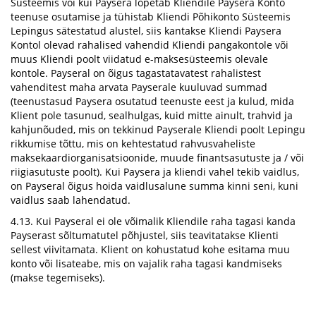
Süsteemis või kui Paysera lõpetab Kliendile Paysera Konto
teenuse osutamise ja tühistab Kliendi Põhikonto Süsteemis
Lepingus sätestatud alustel, siis kantakse Kliendi Paysera
Kontol olevad rahalised vahendid Kliendi pangakontole või
muus Kliendi poolt viidatud e-maksesüsteemis olevale
kontole. Payseral on õigus tagastatavatest rahalistest
vahenditest maha arvata Payserale kuuluvad summad
(teenustasud Paysera osutatud teenuste eest ja kulud, mida
Klient pole tasunud, sealhulgas, kuid mitte ainult, trahvid ja
kahjunõuded, mis on tekkinud Payserale Kliendi poolt Lepingu
rikkumise tõttu, mis on kehtestatud rahvusvaheliste
maksekaardiorganisatsioonide, muude finantsasutuste ja / või
riigiasutuste poolt). Kui Paysera ja kliendi vahel tekib vaidlus,
on Payseral õigus hoida vaidlusalune summa kinni seni, kuni
vaidlus saab lahendatud.
4.13. Kui Payseral ei ole võimalik Kliendile raha tagasi kanda
Payserast sõltumatutel põhjustel, siis teavitatakse Klienti
sellest viivitamata. Klient on kohustatud kohe esitama muu
konto või lisateabe, mis on vajalik raha tagasi kandmiseks
(makse tegemiseks).