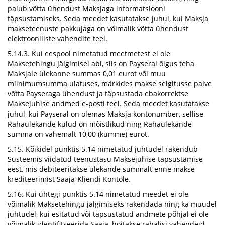
palub võtta ühendust Maksjaga informatsiooni
täpsustamiseks. Seda meedet kasutatakse juhul, kui Maksja
makseteenuste pakkujaga on võimalik võtta ühendust
elektrooniliste vahendite teel.
5.14.3. Kui eespool nimetatud meetmetest ei ole
Maksetehingu jälgimisel abi, siis on Payseral õigus teha
Maksjale ülekanne summas 0,01 eurot või muu
miinimumsumma ulatuses, märkides makse selgitusse palve
võtta Payseraga ühendust ja täpsustada ebakorrektse
Maksejuhise andmed e-posti teel. Seda meedet kasutatakse
juhul, kui Payseral on olemas Maksja kontonumber, sellise
Rahaülekande kulud on mõistlikud ning Rahaülekande
summa on vähemalt 10,00 (kümme) eurot.
5.15. Kõikidel punktis 5.14 nimetatud juhtudel rakendub
Süsteemis viidatud teenustasu Maksejuhise täpsustamise
eest, mis debiteeritakse ülekande summalt enne makse
krediteerimist Saaja-Kliendi Kontole.
5.16. Kui ühtegi punktis 5.14 nimetatud meedet ei ole
võimalik Maksetehingu jälgimiseks rakendada ning ka muudel
juhtudel, kui esitatud või täpsustatud andmete põhjal ei ole
võimalik identifitseerida Saaja, hoitakse rahalisi vahendeid