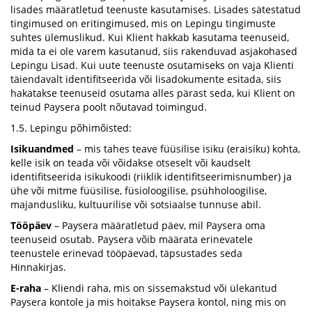
lisades määratletud teenuste kasutamises. Lisades sätestatud
tingimused on eritingimused, mis on Lepingu tingimuste
suhtes ülemuslikud. Kui Klient hakkab kasutama teenuseid,
mida ta ei ole varem kasutanud, siis rakenduvad asjakohased
Lepingu Lisad. Kui uute teenuste osutamiseks on vaja Klienti
täiendavalt identifitseerida või lisadokumente esitada, siis
hakatakse teenuseid osutama alles pärast seda, kui Klient on
teinud Paysera poolt nõutavad toimingud.
1.5. Lepingu põhimõisted:
Isikuandmed
– mis tahes teave füüsilise isiku (eraisiku) kohta,
kelle isik on teada või võidakse otseselt või kaudselt
identifitseerida isikukoodi (riiklik identifitseerimisnumber) ja
ühe või mitme füüsilise, füsioloogilise, psühholoogilise,
majandusliku, kultuurilise või sotsiaalse tunnuse abil.
Tööpäev
– Paysera määratletud päev, mil Paysera oma
teenuseid osutab. Paysera võib määrata erinevatele
teenustele erinevad tööpäevad, täpsustades seda
Hinnakirjas.
E-raha
– Kliendi raha, mis on sissemakstud või ülekantud
Paysera kontole ja mis hoitakse Paysera kontol, ning mis on