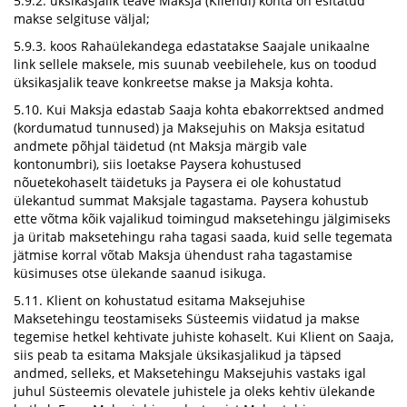
5.9.2. üksikasjalik teave Maksja (Kliendi) kohta on esitatud
makse selgituse väljal;
5.9.3. koos Rahaülekandega edastatakse Saajale unikaalne
link sellele maksele, mis suunab veebilehele, kus on toodud
üksikasjalik teave konkreetse makse ja Maksja kohta.
5.10. Kui Maksja edastab Saaja kohta ebakorrektsed andmed
(kordumatud tunnused) ja Maksejuhis on Maksja esitatud
andmete põhjal täidetud (nt Maksja märgib vale
kontonumbri), siis loetakse Paysera kohustused
nõuetekohaselt täidetuks ja Paysera ei ole kohustatud
ülekantud summat Maksjale tagastama. Paysera kohustub
ette võtma kõik vajalikud toimingud maksetehingu jälgimiseks
ja üritab maksetehingu raha tagasi saada, kuid selle tegemata
jätmise korral võtab Maksja ühendust raha tagastamise
küsimuses otse ülekande saanud isikuga.
5.11. Klient on kohustatud esitama Maksejuhise
Maksetehingu teostamiseks Süsteemis viidatud ja makse
tegemise hetkel kehtivate juhiste kohaselt. Kui Klient on Saaja,
siis peab ta esitama Maksjale üksikasjalikud ja täpsed
andmed, selleks, et Maksetehingu Maksejuhis vastaks igal
juhul Süsteemis olevatele juhistele ja oleks kehtiv ülekande