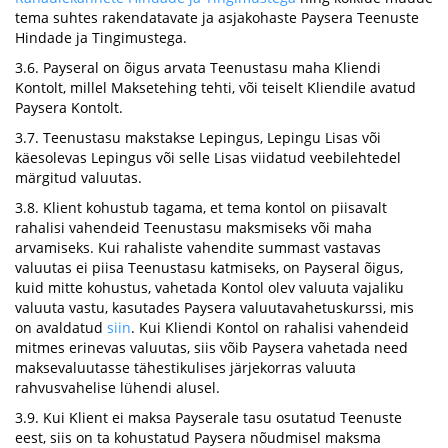
tema suhtes rakendatavate ja asjakohaste Paysera Teenuste
Hindade ja Tingimustega.
3.6. Payseral on õigus arvata Teenustasu maha Kliendi
Kontolt, millel Maksetehing tehti, või teiselt Kliendile avatud
Paysera Kontolt.
3.7. Teenustasu makstakse Lepingus, Lepingu Lisas või
käesolevas Lepingus või selle Lisas viidatud veebilehtedel
märgitud valuutas.
3.8. Klient kohustub tagama, et tema kontol on piisavalt
rahalisi vahendeid Teenustasu maksmiseks või maha
arvamiseks. Kui rahaliste vahendite summast vastavas
valuutas ei piisa Teenustasu katmiseks, on Payseral õigus,
kuid mitte kohustus, vahetada Kontol olev valuuta vajaliku
valuuta vastu, kasutades Paysera valuutavahetuskurssi, mis
on avaldatud
siin
. Kui Kliendi Kontol on rahalisi vahendeid
mitmes erinevas valuutas, siis võib Paysera vahetada need
maksevaluutasse tähestikulises järjekorras valuuta
rahvusvahelise lühendi alusel.
3.9. Kui Klient ei maksa Payserale tasu osutatud Teenuste
eest, siis on ta kohustatud Paysera nõudmisel maksma