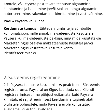
Kontole, või Paysera pakutavate teenuste algatamine,
kinnitamine ja haldamine ja/või Maksetehingu algatamine,
autoriseerimine, rakendamine, kinnitamine ja vastuvõtmine.
Pool
– Paysera või Klient.
Kordumatu tunnus
– tähtede, numbrite ja sümbolite
kombinatsioon, mille annab makseteenuste Kasutajale
Paysera kui makseteenuste pakkuja, ning mida kasutatakse
Maksetehingus osaleva makseteenuste Kasutaja ja/või
Maksetehingus kasutatava Kasutaja konto
identifitseerimiseks.
2. Süsteemis registreerimine
2.1. Paysera teenuste kasutamiseks peab Klient Süsteemis
registreeruma. Payseral on õigus keelduda uue Kliendi
registreerimisest ilma põhjust esitamata, kuid Paysera
kinnitab, et registreerimisest keeldumine tugineb alati
olulistele põhjustele, mida Paysera ei ole kohustatud
avaldama või ei tohi avaldada.