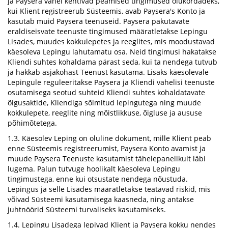
ja Paysera vahel kehtivad peamised tingimused olukordadeks,
kui Klient registreerub Süsteemis, avab Paysera's Konto ja
kasutab muid Paysera teenuseid. Paysera pakutavate
eraldiseisvate teenuste tingimused määratletakse Lepingu
Lisades, muudes kokkulepetes ja reeglites, mis moodustavad
käesoleva Lepingu lahutamatu osa. Neid tingimusi hakatakse
Kliendi suhtes kohaldama pärast seda, kui ta nendega tutvub
ja hakkab asjakohast Teenust kasutama. Lisaks käesolevale
Lepingule reguleeritakse Paysera ja Kliendi vahelisi teenuste
osutamisega seotud suhteid Kliendi suhtes kohaldatavate
õigusaktide, Kliendiga sõlmitud lepingutega ning muude
kokkulepete, reeglite ning mõistlikkuse, õigluse ja aususe
põhimõtetega.
1.3. Käesolev Leping on oluline dokument, mille Klient peab
enne Süsteemis registreerumist, Paysera Konto avamist ja
muude Paysera Teenuste kasutamist tähelepanelikult läbi
lugema. Palun tutvuge hoolikalt käesoleva Lepingu
tingimustega, enne kui otsustate nendega nõustuda.
Lepingus ja selle Lisades määratletakse teatavad riskid, mis
võivad Süsteemi kasutamisega kaasneda, ning antakse
juhtnöörid Süsteemi turvaliseks kasutamiseks.
1.4. Lepingu Lisadega lepivad Klient ja Paysera kokku nendes