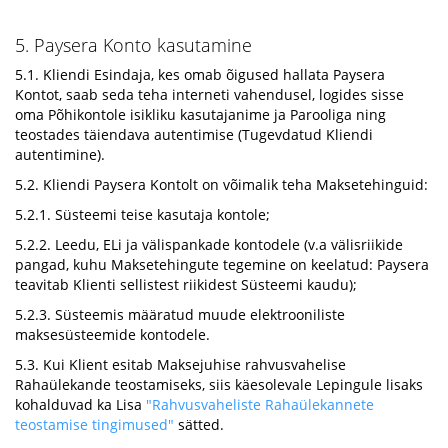
5. Paysera Konto kasutamine
5.1. Kliendi Esindaja, kes omab õigused hallata Paysera
Kontot, saab seda teha interneti vahendusel, logides sisse
oma Põhikontole isikliku kasutajanime ja Parooliga ning
teostades täiendava autentimise (Tugevdatud Kliendi
autentimine).
5.2. Kliendi Paysera Kontolt on võimalik teha Maksetehinguid:
5.2.1. Süsteemi teise kasutaja kontole;
5.2.2. Leedu, ELi ja välispankade kontodele (v.a välisriikide
pangad, kuhu Maksetehingute tegemine on keelatud: Paysera
teavitab Klienti sellistest riikidest Süsteemi kaudu);
5.2.3. Süsteemis määratud muude elektrooniliste
maksesüsteemide kontodele.
5.3. Kui Klient esitab Maksejuhise rahvusvahelise
Rahaülekande teostamiseks, siis käesolevale Lepingule lisaks
kohalduvad ka Lisa
"Rahvusvaheliste Rahaülekannete
teostamise tingimused"
sätted.