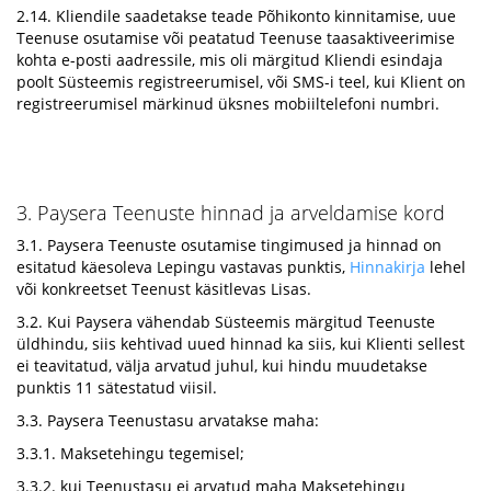
2.14. Kliendile saadetakse teade Põhikonto kinnitamise, uue
Teenuse osutamise või peatatud Teenuse taasaktiveerimise
kohta e-posti aadressile, mis oli märgitud Kliendi esindaja
poolt Süsteemis registreerumisel, või SMS-i teel, kui Klient on
registreerumisel märkinud üksnes mobiiltelefoni numbri.
3. Paysera Teenuste hinnad ja arveldamise kord
3.1. Paysera Teenuste osutamise tingimused ja hinnad on
esitatud käesoleva Lepingu vastavas punktis,
Hinnakirja
lehel
või konkreetset Teenust käsitlevas Lisas.
3.2. Kui Paysera vähendab Süsteemis märgitud Teenuste
üldhindu, siis kehtivad uued hinnad ka siis, kui Klienti sellest
ei teavitatud, välja arvatud juhul, kui hindu muudetakse
punktis 11 sätestatud viisil.
3.3. Paysera Teenustasu arvatakse maha:
3.3.1. Maksetehingu tegemisel;
3.3.2. kui Teenustasu ei arvatud maha Maksetehingu