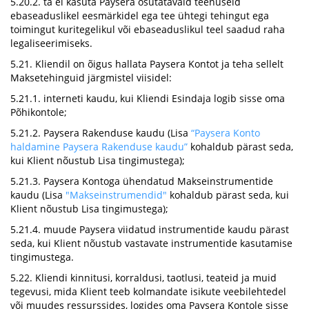
5.20.2. ta ei kasuta Paysera osutatavaid teenuseid
ebaseaduslikel eesmärkidel ega tee ühtegi tehingut ega
toimingut kuritegelikul või ebaseaduslikul teel saadud raha
legaliseerimiseks.
5.21. Kliendil on õigus hallata Paysera Kontot ja teha sellelt
Maksetehinguid järgmistel viisidel:
5.21.1. interneti kaudu, kui Kliendi Esindaja logib sisse oma
Põhikontole;
5.21.2. Paysera Rakenduse kaudu (Lisa
“Paysera Konto
haldamine Paysera Rakenduse kaudu”
kohaldub pärast seda,
kui Klient nõustub Lisa tingimustega);
5.21.3. Paysera Kontoga ühendatud Makseinstrumentide
kaudu (Lisa
"Makseinstrumendid"
kohaldub pärast seda, kui
Klient nõustub Lisa tingimustega);
5.21.4. muude Paysera viidatud instrumentide kaudu pärast
seda, kui Klient nõustub vastavate instrumentide kasutamise
tingimustega.
5.22. Kliendi kinnitusi, korraldusi, taotlusi, teateid ja muid
tegevusi, mida Klient teeb kolmandate isikute veebilehtedel
või muudes ressurssides, logides oma Paysera Kontole sisse