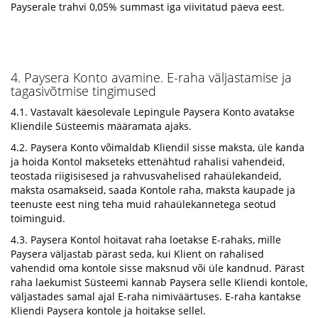
Payserale trahvi 0,05% summast iga viivitatud päeva eest.
4. Paysera Konto avamine. E-raha väljastamise ja
tagasivõtmise tingimused
4.1. Vastavalt käesolevale Lepingule Paysera Konto avatakse
Kliendile Süsteemis määramata ajaks.
4.2. Paysera Konto võimaldab Kliendil sisse maksta, üle kanda
ja hoida Kontol makseteks ettenähtud rahalisi vahendeid,
teostada riigisisesed ja rahvusvahelised rahaülekandeid,
maksta osamakseid, saada Kontole raha, maksta kaupade ja
teenuste eest ning teha muid rahaülekannetega seotud
toiminguid.
4.3. Paysera Kontol hoitavat raha loetakse E-rahaks, mille
Paysera väljastab pärast seda, kui Klient on rahalised
vahendid oma kontole sisse maksnud või üle kandnud. Pärast
raha laekumist Süsteemi kannab Paysera selle Kliendi kontole,
väljastades samal ajal E-raha nimiväärtuses. E-raha kantakse
Kliendi Paysera kontole ja hoitakse sellel.