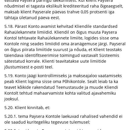
vastava Paysera päringu laekumisest. Kui klient Paysera
nõudmisel ei tagasta ekslikult krediteeritud raha õigeaegselt,
maksab klient Payserale päevas trahve 0,05 protsenti iga
tähtaja ületanud päeva eest.
5.18. Pärast Konto avamist kehvitad Kliendile standardsed
Rahaülekannete limiidid. Kliendil on õigus muuta Paysera
Kontol tehtavate Rahaülekannete limiite, logides sisse oma
Kontole ning seades limiidid oma äranägemuse järgi. Payseral
on õigus piirata limiitide suurust ja nõuda, et Klient teostaks
täiendava identifitseerimise toimingud vastavalt Süsteemis
sätestatud korrale. Klienti teavitatakse uute limiitide
jõustumisest e-posti teel.
5.19. Konto jäägi kontrollimiseks ja makseajaloo vaatamiseks
peab Klient logima sisse oma Põhikontole. Sealt leiab ta ka
teavet kõikide rakendatud Teenustasude ja muude Kliendi
Kontolt tehtud mahaarvamiste kohta valitud ajavahemiku
jooksul.
5.20. Klient kinnitab, et:
5.20.1. tema Paysera Kontole laekuvad rahalised vahendid ei
ole saadud kuritegeliku tegevuse tulemusel;