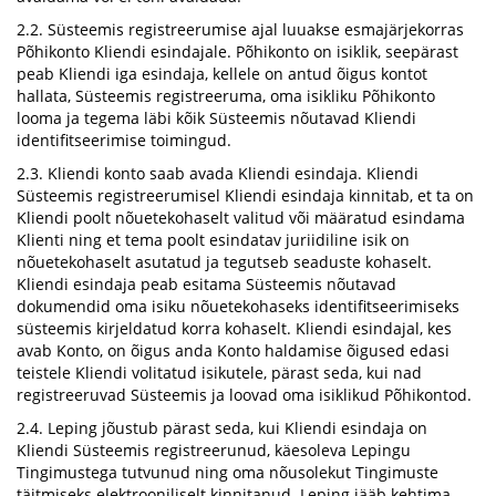
2.2. Süsteemis registreerumise ajal luuakse esmajärjekorras
Põhikonto Kliendi esindajale. Põhikonto on isiklik, seepärast
peab Kliendi iga esindaja, kellele on antud õigus kontot
hallata, Süsteemis registreeruma, oma isikliku Põhikonto
looma ja tegema läbi kõik Süsteemis nõutavad Kliendi
identifitseerimise toimingud.
2.3. Kliendi konto saab avada Kliendi esindaja. Kliendi
Süsteemis registreerumisel Kliendi esindaja kinnitab, et ta on
Kliendi poolt nõuetekohaselt valitud või määratud esindama
Klienti ning et tema poolt esindatav juriidiline isik on
nõuetekohaselt asutatud ja tegutseb seaduste kohaselt.
Kliendi esindaja peab esitama Süsteemis nõutavad
dokumendid oma isiku nõuetekohaseks identifitseerimiseks
süsteemis kirjeldatud korra kohaselt. Kliendi esindajal, kes
avab Konto, on õigus anda Konto haldamise õigused edasi
teistele Kliendi volitatud isikutele, pärast seda, kui nad
registreeruvad Süsteemis ja loovad oma isiklikud Põhikontod.
2.4. Leping jõustub pärast seda, kui Kliendi esindaja on
Kliendi Süsteemis registreerunud, käesoleva Lepingu
Tingimustega tutvunud ning oma nõusolekut Tingimuste
täitmiseks elektrooniliselt kinnitanud. Leping jääb kehtima