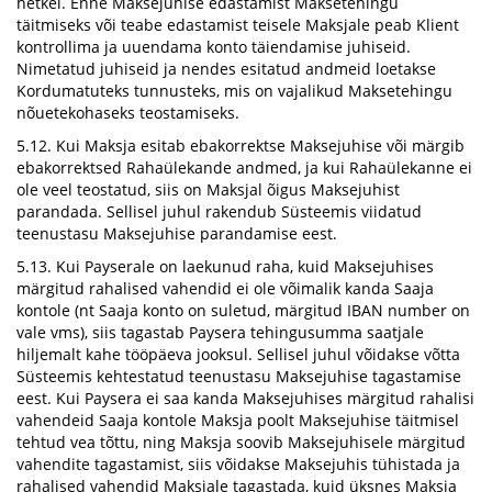
hetkel. Enne Maksejuhise edastamist Maksetehingu
täitmiseks või teabe edastamist teisele Maksjale peab Klient
kontrollima ja uuendama konto täiendamise juhiseid.
Nimetatud juhiseid ja nendes esitatud andmeid loetakse
Kordumatuteks tunnusteks, mis on vajalikud Maksetehingu
nõuetekohaseks teostamiseks.
5.12. Kui Maksja esitab ebakorrektse Maksejuhise või märgib
ebakorrektsed Rahaülekande andmed, ja kui Rahaülekanne ei
ole veel teostatud, siis on Maksjal õigus Maksejuhist
parandada. Sellisel juhul rakendub Süsteemis viidatud
teenustasu Maksejuhise parandamise eest.
5.13. Kui Payserale on laekunud raha, kuid Maksejuhises
märgitud rahalised vahendid ei ole võimalik kanda Saaja
kontole (nt Saaja konto on suletud, märgitud IBAN number on
vale vms), siis tagastab Paysera tehingusumma saatjale
hiljemalt kahe tööpäeva jooksul. Sellisel juhul võidakse võtta
Süsteemis kehtestatud teenustasu Maksejuhise tagastamise
eest. Kui Paysera ei saa kanda Maksejuhises märgitud rahalisi
vahendeid Saaja kontole Maksja poolt Maksejuhise täitmisel
tehtud vea tõttu, ning Maksja soovib Maksejuhisele märgitud
vahendite tagastamist, siis võidakse Maksejuhis tühistada ja
rahalised vahendid Maksjale tagastada, kuid üksnes Maksja