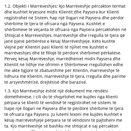
1.2. Objekti i Marrëveshjes: kjo Marrëveshje përcakton termat
dhe kushtet kryesore midis Klientit dhe Paysera kur Klienti
regjistrohet në Sistem, hap një llogari në Paysera dhe përdor
shërbime të tjera të ofruara nga Paysera. Kushtet e
shërbimeve të veçanta të ofruara nga Paysera përcaktohen në
Shtojcat e Marrëveshjes, marrëveshje dhe rregulla të tjera që
janë pjesë përbërëse e kësaj Marrëveshjeje. Këto kushte
vlejnë për Klientin pasi Klienti të njihet me kushtet e
marrëveshjes dhe të fillojë të përdorë shërbimet përkatëse.
Përveç kësaj Marrëveshje, marrëdhëniet midis Paysera dhe
Klientit në lidhje me ofrimin e Shërbimeve rregullohen edhe
me akte ligjore të zbatueshme për Klientin, marrëveshje të
lidhura me Klientin, marrëveshje të tjera, rregulla dhe parime
të arsyeshmërisë, drejtësisë dhe barazisë.
1.3. Kjo Marrëveshje është një dokument me rëndësi
domethënëse, i cili do të shqyrtohet me kujdes nga klienti
përpara se klienti të vendosë të regjistrohet në sistem, të
hapë një llogari në Paysera dhe të përdorë shërbime të tjera
të ofruara nga Paysera. Ju lutemi lexoni me kujdes kushtet e
kësaj marrëveshjeje përpara se të vendosni të pajtoheni me
ta. Kjo marrëveshje së bashku me shtojcat e saj përcakton