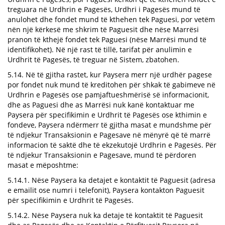
treguara në Urdhrin e Pagesës, Urdhri i Pagesës mund të
anulohet dhe fondet mund të kthehen tek Paguesi, por vetëm
nën një kërkesë me shkrim të Paguesit dhe nëse Marrësi
pranon të kthejë fondet tek Paguesi (nëse Marrësi mund të
identifikohet). Në një rast të tillë, tarifat për anulimin e
Urdhrit të Pagesës, të treguar në Sistem, zbatohen.
5.14. Në të gjitha rastet, kur Paysera merr një urdhër pagese
por fondet nuk mund të kreditohen për shkak të gabimeve në
Urdhrin e Pagesës ose pamjaftueshmërisë së informacionit,
dhe as Paguesi dhe as Marrësi nuk kanë kontaktuar me
Paysera për specifikimin e Urdhrit të Pagesës ose kthimin e
fondeve, Paysera ndërmerr të gjitha masat e mundshme për
të ndjekur Transaksionin e Pagesave në mënyrë që të marrë
informacion të saktë dhe të ekzekutojë Urdhrin e Pagesës. Për
të ndjekur Transaksionin e Pagesave, mund të përdoren
masat e mëposhtme:
5.14.1. Nëse Paysera ka detajet e kontaktit të Paguesit (adresa
e emailit ose numri i telefonit), Paysera kontakton Paguesit
për specifikimin e Urdhrit të Pagesës.
5.14.2. Nëse Paysera nuk ka detaje të kontaktit të Paguesit