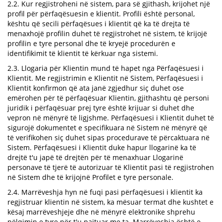
2.2. Kur regjistroheni në sistem, para së gjithash, krijohet një
profil për përfaqësuesin e klientit. Profili është personal,
kështu që secili përfaqësues i klientit që ka të drejta të
menaxhojë profilin duhet të regjistrohet në sistem, të krijojë
profilin e tyre personal dhe të kryejë procedurën e
identifikimit të klientit të kërkuar nga sistemi.
2.3. Llogaria për Klientin mund të hapet nga Përfaqësuesi i
Klientit. Me regjistrimin e Klientit në Sistem, Përfaqësuesi i
Klientit konfirmon që ata janë zgjedhur siç duhet ose
emërohen për të përfaqësuar Klientin, gjithashtu që personi
juridik i përfaqësuar prej tyre është krijuar si duhet dhe
vepron në mënyrë të ligjshme. Përfaqësuesi i Klientit duhet të
sigurojë dokumentet e specifikuara në Sistem në mënyrë që
të verifikohen siç duhet sipas procedurave të përcaktuara në
Sistem. Përfaqësuesi i Klientit duke hapur llogarinë ka të
drejtë t'u japë të drejtën për të menaxhuar Llogarinë
personave të tjerë të autorizuar të Klientit pasi të regjistrohen
në Sistem dhe të krijojnë Profilet e tyre personale.
2.4. Marrëveshja hyn në fuqi pasi përfaqësuesi i klientit ka
regjistruar klientin në sistem, ka mësuar termat dhe kushtet e
kësaj marrëveshjeje dhe në mënyrë elektronike shprehu
pëlqimin e tyre për t'u pajtuar me ta. Marrëveshja është e