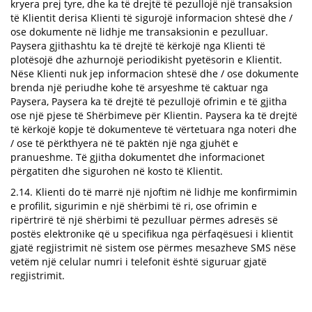
kryera prej tyre, dhe ka të drejtë të pezullojë një transaksion
të Klientit derisa Klienti të sigurojë informacion shtesë dhe /
ose dokumente në lidhje me transaksionin e pezulluar.
Paysera gjithashtu ka të drejtë të kërkojë nga Klienti të
plotësojë dhe azhurnojë periodikisht pyetësorin e Klientit.
Nëse Klienti nuk jep informacion shtesë dhe / ose dokumente
brenda një periudhe kohe të arsyeshme të caktuar nga
Paysera, Paysera ka të drejtë të pezullojë ofrimin e të gjitha
ose një pjese të Shërbimeve për Klientin. Paysera ka të drejtë
të kërkojë kopje të dokumenteve të vërtetuara nga noteri dhe
/ ose të përkthyera në të paktën një nga gjuhët e
pranueshme. Të gjitha dokumentet dhe informacionet
përgatiten dhe sigurohen në kosto të Klientit.
2.14. Klienti do të marrë një njoftim në lidhje me konfirmimin
e profilit, sigurimin e një shërbimi të ri, ose ofrimin e
ripërtrirë të një shërbimi të pezulluar përmes adresës së
postës elektronike që u specifikua nga përfaqësuesi i klientit
gjatë regjistrimit në sistem ose përmes mesazheve SMS nëse
vetëm një celular numri i telefonit është siguruar gjatë
regjistrimit.