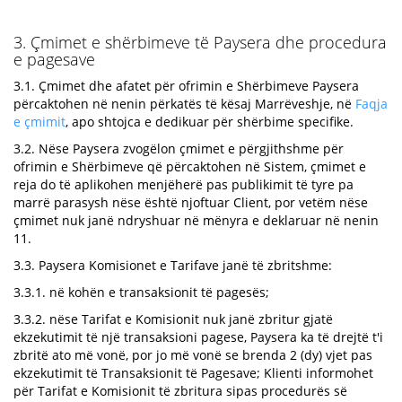
3. Çmimet e shërbimeve të Paysera dhe procedura
e pagesave
3.1. Çmimet dhe afatet për ofrimin e Shërbimeve Paysera
përcaktohen në nenin përkatës të kësaj Marrëveshje, në
Faqja
e çmimit
, apo shtojca e dedikuar për shërbime specifike.
3.2. Nëse Paysera zvogëlon çmimet e përgjithshme për
ofrimin e Shërbimeve që përcaktohen në Sistem, çmimet e
reja do të aplikohen menjëherë pas publikimit të tyre pa
marrë parasysh nëse është njoftuar Сlient, por vetëm nëse
çmimet nuk janë ndryshuar në mënyra e deklaruar në nenin
11.
3.3. Paysera Komisionet e Tarifave janë të zbritshme:
3.3.1. në kohën e transaksionit të pagesës;
3.3.2. nëse Tarifat e Komisionit nuk janë zbritur gjatë
ekzekutimit të një transaksioni pagese, Paysera ka të drejtë t'i
zbritë ato më vonë, por jo më vonë se brenda 2 (dy) vjet pas
ekzekutimit të Transaksionit të Pagesave; Klienti informohet
për Tarifat e Komisionit të zbritura sipas procedurës së