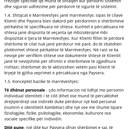
rreziqet specifike që mund të shfaqen kur përdorni sistemin
dhe siguron udhëzime për përdorim të sigurtë të sistemit.
1.4. Shtojcat e Marrëveshjes janë marrëveshje, sipas të cilave
Klienti dhe Paysera bien dakord për përdorimin e shërbimeve
përkatëse të specifikuara në shtesa. Kushtet e përcaktuara në
shtesa janë dispozita të veçanta që mbizotërojnë mbi
dispozitat e tjera të Marrëveshjes. Kur Klienti fillon të përdorë
shërbime të cilat nuk janë përdorur më parë, do të zbatohen
plotësimet shtesë përkatëse të Marrëveshjes. Në rast se ka
nevojë për verifikim shtesë ose dokumente shtesë të Klientit
janë të nevojshme për ofrimin e shërbimeve të zgjedhura
rishtazi, shërbimet do të aktivizohen vetëm pasi Klienti të
kryejë të gjitha veprimet e përcaktuara nga Paysera.
1.5. Konceptet bazike të marrëveshjes:
Të dhënat personale
- çdo informacion në lidhje me personin
individual identiteti i të cilit dihet ose mund të përcaktohet
drejtpërdrejt ose indirekt duke përdorur një kod personal
(numrin e identitetit kombëtar) dhe një ose më shumë tipare
fiziologjike, fizike, psikologjike, ekonomike, kulturore ose
sociale specifike për individin.
Ditë pune
- një ditë kur Paysera ofron shërbimet e saj, të