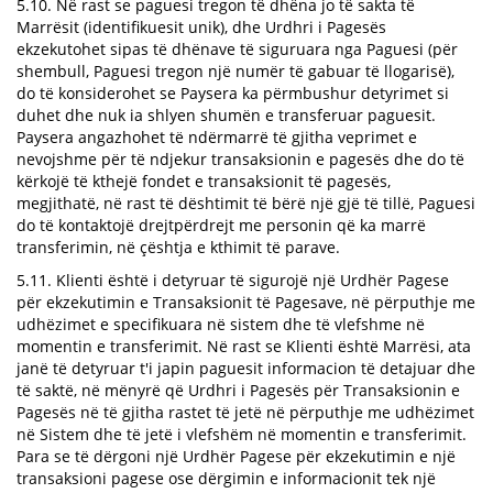
5.10. Në rast se paguesi tregon të dhëna jo të sakta të
Marrësit (identifikuesit unik), dhe Urdhri i Pagesës
ekzekutohet sipas të dhënave të siguruara nga Paguesi (për
shembull, Paguesi tregon një numër të gabuar të llogarisë),
do të konsiderohet se Paysera ka përmbushur detyrimet si
duhet dhe nuk ia shlyen shumën e transferuar paguesit.
Paysera angazhohet të ndërmarrë të gjitha veprimet e
nevojshme për të ndjekur transaksionin e pagesës dhe do të
kërkojë të kthejë fondet e transaksionit të pagesës,
megjithatë, në rast të dështimit të bërë një gjë të tillë, Paguesi
do të kontaktojë drejtpërdrejt me personin që ka marrë
transferimin, në çështja e kthimit të parave.
5.11. Klienti është i detyruar të sigurojë një Urdhër Pagese
për ekzekutimin e Transaksionit të Pagesave, në përputhje me
udhëzimet e specifikuara në sistem dhe të vlefshme në
momentin e transferimit. Në rast se Klienti është Marrësi, ata
janë të detyruar t'i japin paguesit informacion të detajuar dhe
të saktë, në mënyrë që Urdhri i Pagesës për Transaksionin e
Pagesës në të gjitha rastet të jetë në përputhje me udhëzimet
në Sistem dhe të jetë i vlefshëm në momentin e transferimit.
Para se të dërgoni një Urdhër Pagese për ekzekutimin e një
transaksioni pagese ose dërgimin e informacionit tek një