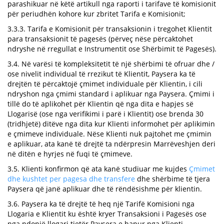
parashikuar në këtë artikull nga raporti i tarifave të komisionit
për periudhën kohore kur zbritet Tarifa e Komisionit;
3.3.3. Tarifa e Komisionit për transaksionin i tregohet Klientit
para transaksionit të pagesës (përveç nëse përcaktohet
ndryshe në rregullat e Instrumentit ose Shërbimit të Pagesës).
3.4. Në varësi të kompleksitetit të një shërbimi të ofruar dhe /
ose nivelit individual të rrezikut të Klientit, Paysera ka të
drejtën të përcaktojë çmimet individuale për Klientin, i cili
ndryshon nga çmimi standard i aplikuar nga Paysera. Çmimi i
tillë do të aplikohet për Klientin që nga dita e hapjes së
Llogarisë (ose nga verifikimi i parë i Klientit) ose brenda 30
(tridhjetë) ditëve nga dita kur Klienti informohet për aplikimin
e çmimeve individuale. Nëse Klienti nuk pajtohet me çmimin
e aplikuar, ata kanë të drejtë ta ndërpresin Marrëveshjen deri
në ditën e hyrjes në fuqi të çmimeve.
3.5. Klienti konfirmon që ata kanë studiuar me kujdes
Çmimet
dhe kushtet per pagesa dhe transfere
dhe shërbime të tjera
Paysera që janë aplikuar dhe të rëndësishme për klientin.
3.6. Paysera ka të drejtë të heq një Tarifë Komisioni nga
Llogaria e Klientit ku është kryer Transaksioni i Pagesës ose
nga ndonjë llogari tjetër Paysera e hapur nga Klienti.