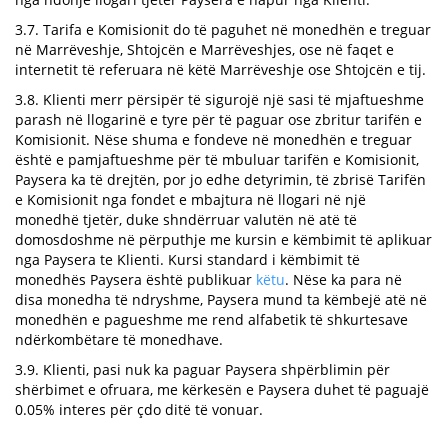
3.7. Tarifa e Komisionit do të paguhet në monedhën e treguar
në Marrëveshje, Shtojcën e Marrëveshjes, ose në faqet e
internetit të referuara në këtë Marrëveshje ose Shtojcën e tij.
3.8. Klienti merr përsipër të sigurojë një sasi të mjaftueshme
parash në llogarinë e tyre për të paguar ose zbritur tarifën e
Komisionit. Nëse shuma e fondeve në monedhën e treguar
është e pamjaftueshme për të mbuluar tarifën e Komisionit,
Paysera ka të drejtën, por jo edhe detyrimin, të zbrisë Tarifën
e Komisionit nga fondet e mbajtura në llogari në një
monedhë tjetër, duke shndërruar valutën në atë të
domosdoshme në përputhje me kursin e këmbimit të aplikuar
nga Paysera te Klienti. Kursi standard i këmbimit të
monedhës Paysera është publikuar
këtu
. Nëse ka para në
disa monedha të ndryshme, Paysera mund ta këmbejë atë në
monedhën e pagueshme me rend alfabetik të shkurtesave
ndërkombëtare të monedhave.
3.9. Klienti, pasi nuk ka paguar Paysera shpërblimin për
shërbimet e ofruara, me kërkesën e Paysera duhet të paguajë
0.05% interes për çdo ditë të vonuar.