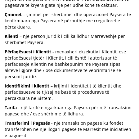
pagesave të kryera gjatë një periudhe kohe të caktuar.
Çmimet
– çmimet për shërbimet dhe operacionet Paysera të
konfirmuara nga Paysera në përputhje me rregulloret e
përcaktuara.
Klienti
– një person juridik i cili ka lidhur Marrëveshje për
shërbimet Paysera.
Përfaqësuesi i Klientit
- menaxheri ekzekutiv i Klientit, ose
përfaqësuesi tjetër i Klientit, i cili është i autorizuar të
përfaqësojë Klientin në bashkëpunim me Paysera sipas
akteve ligjore dhe / ose dokumenteve të veprimtarisë së
personit juridik
Identifikimi i klientit
– krijimi i identitetit të klientit dhe
përfaqësuesve të tij/saj në bazë të procedurave të
përcaktuara në Sistem.
Tarifa
- një tarifë e ngarkuar nga Paysera për një transaksion
pagese dhe / ose shërbime të lidhura.
Transferimi i Pagesës
- një transaksion pagese ku fondet
transferohen në një llogari pagese të Marrësit me iniciativën
e paguesit.