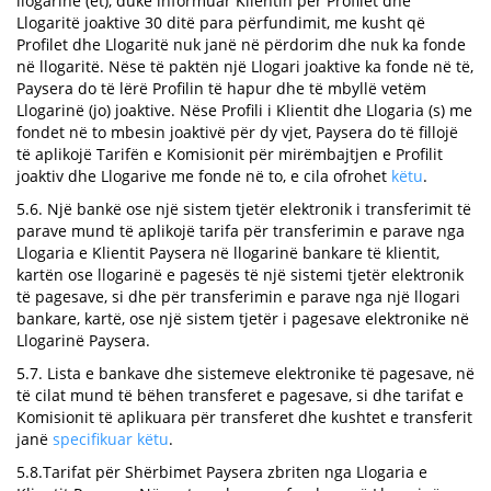
llogarinë (et), duke informuar Klientin për Profilet dhe
Llogaritë joaktive 30 ditë para përfundimit, me kusht që
Profilet dhe Llogaritë nuk janë në përdorim dhe nuk ka fonde
në llogaritë. Nëse të paktën një Llogari joaktive ka fonde në të,
Paysera do të lërë Profilin të hapur dhe të mbyllë vetëm
Llogarinë (jo) joaktive. Nëse Profili i Klientit dhe Llogaria (s) me
fondet në to mbesin joaktivë për dy vjet, Paysera do të fillojë
të aplikojë Tarifën e Komisionit për mirëmbajtjen e Profilit
joaktiv dhe Llogarive me fonde në to, e cila ofrohet
këtu
.
5.6. Një bankë ose një sistem tjetër elektronik i transferimit të
parave mund të aplikojë tarifa për transferimin e parave nga
Llogaria e Klientit Paysera në llogarinë bankare të klientit,
kartën ose llogarinë e pagesës të një sistemi tjetër elektronik
të pagesave, si dhe për transferimin e parave nga një llogari
bankare, kartë, ose një sistem tjetër i pagesave elektronike në
Llogarinë Paysera.
5.7. Lista e bankave dhe sistemeve elektronike të pagesave, në
të cilat mund të bëhen transferet e pagesave, si dhe tarifat e
Komisionit të aplikuara për transferet dhe kushtet e transferit
janë
specifikuar këtu
.
5.8.Tarifat për Shërbimet Paysera zbriten nga Llogaria e