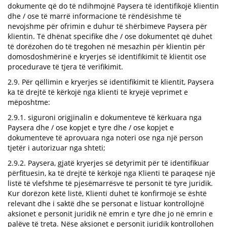
dokumente që do të ndihmojnë Paysera të identifikojë klientin
dhe / ose të marrë informacione të rëndësishme të
nevojshme për ofrimin e duhur të shërbimeve Paysera për
klientin. Të dhënat specifike dhe / ose dokumentet që duhet
të dorëzohen do të tregohen në mesazhin për klientin për
domosdoshmërinë e kryerjes së identifikimit të klientit ose
procedurave të tjera të verifikimit.
2.9. Për qëllimin e kryerjes së identifikimit të klientit, Paysera
ka të drejtë të kërkojë nga klienti të kryejë veprimet e
mëposhtme:
2.9.1. siguroni origjinalin e dokumenteve të kërkuara nga
Paysera dhe / ose kopjet e tyre dhe / ose kopjet e
dokumenteve të aprovuara nga noteri ose nga një person
tjetër i autorizuar nga shteti;
2.9.2. Paysera, gjatë kryerjes së detyrimit për të identifikuar
përfituesin, ka të drejtë të kërkojë nga Klienti të paraqesë një
listë të vlefshme të pjesëmarrësve të personit të tyre juridik.
Kur dorëzon këtë listë, Klienti duhet të konfirmojë se është
relevant dhe i saktë dhe se personat e listuar kontrollojnë
aksionet e personit juridik në emrin e tyre dhe jo në emrin e
palëve të treta. Nëse aksionet e personit juridik kontrollohen