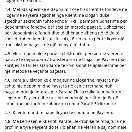
llogarinë e klientit.
4.4. Metoda specifike e deponimit ose transferit të fondeve në
llogarinë Paysera zgjidhet nga Klienti në Llogari duke
zgjedhur seksionin "Shto Fonde", i cili përmban udhëzime për
deponimin e fondeve për secilën metodë pagese. Udhëzimet
për deponimin e fondit dhe të dhënat e dhëna në të do të
konsiderohen Identifikuesit Unik, të kërkuara për të kryer një
transaksion pagese në një mënyrë të duhur.
4.5. Vlera nominale e parasë elektronike përkon me vlerën e
parave të deponuara / transferuara në Llogarinë Paysera (pas
zbritjes së tarifës standarde të komisionit të aplikueshme për
një metodë të veçantë pagese).
4.6. Paraja Elektronike e mbajtur në Llogarinë Paysera nuk
është një deponim dhe Paysera në asnjë rrethanë nuk
paguan ndonjë interes për Paranë Elektronike të mbajtur në
Llogarinë Paysera dhe nuk ofron ndonjë përfitim tjetër që
lidhet me periudhën kohore ku ruhen Paratë Elektronike.
4.7. Klienti mund të hapë llogari të shumta në Paysera.
4.8. Me kërkesën e Klientit, Paratë Elektronike të mbajtura në
profilin e tyre Paysera do të riblehen në vlerën e saj nominale