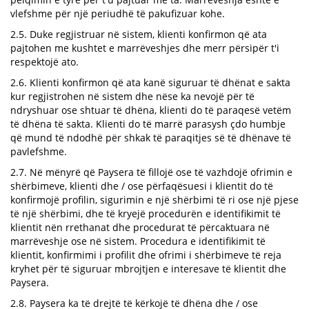
vlefshme për një periudhë të pakufizuar kohe.
2.5. Duke regjistruar në sistem, klienti konfirmon që ata
pajtohen me kushtet e marrëveshjes dhe merr përsipër t'i
respektojë ato.
2.6. Klienti konfirmon që ata kanë siguruar të dhënat e sakta
kur regjistrohen në sistem dhe nëse ka nevojë për të
ndryshuar ose shtuar të dhëna, klienti do të paraqesë vetëm
të dhëna të sakta. Klienti do të marrë parasysh çdo humbje
që mund të ndodhë për shkak të paraqitjes së të dhënave të
pavlefshme.
2.7. Në mënyrë që Paysera të fillojë ose të vazhdojë ofrimin e
shërbimeve, klienti dhe / ose përfaqësuesi i klientit do të
konfirmojë profilin, sigurimin e një shërbimi të ri ose një pjese
të një shërbimi, dhe të kryejë procedurën e identifikimit të
klientit nën rrethanat dhe procedurat të përcaktuara në
marrëveshje ose në sistem. Procedura e identifikimit të
klientit, konfirmimi i profilit dhe ofrimi i shërbimeve të reja
kryhet për të siguruar mbrojtjen e interesave të klientit dhe
Paysera.
2.8. Paysera ka të drejtë të kërkojë të dhëna dhe / ose