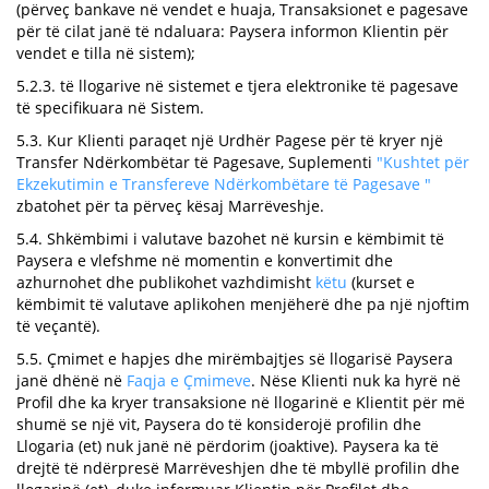
(përveç bankave në vendet e huaja, Transaksionet e pagesave
për të cilat janë të ndaluara: Paysera informon Klientin për
vendet e tilla në sistem);
5.2.3. të llogarive në sistemet e tjera elektronike të pagesave
të specifikuara në Sistem.
5.3. Kur Klienti paraqet një Urdhër Pagese për të kryer një
Transfer Ndërkombëtar të Pagesave, Suplementi
"Kushtet për
Ekzekutimin e Transfereve Ndërkombëtare të Pagesave "
zbatohet për ta përveç kësaj Marrëveshje.
5.4. Shkëmbimi i valutave bazohet në kursin e këmbimit të
Paysera e vlefshme në momentin e konvertimit dhe
azhurnohet dhe publikohet vazhdimisht
këtu
(kurset e
këmbimit të valutave aplikohen menjëherë dhe pa një njoftim
të veçantë).
5.5. Çmimet e hapjes dhe mirëmbajtjes së llogarisë Paysera
janë dhënë në
Faqja e Çmimeve
. Nëse Klienti nuk ka hyrë në
Profil dhe ka kryer transaksione në llogarinë e Klientit për më
shumë se një vit, Paysera do të konsiderojë profilin dhe
Llogaria (et) nuk janë në përdorim (joaktive). Paysera ka të
drejtë të ndërpresë Marrëveshjen dhe të mbyllë profilin dhe