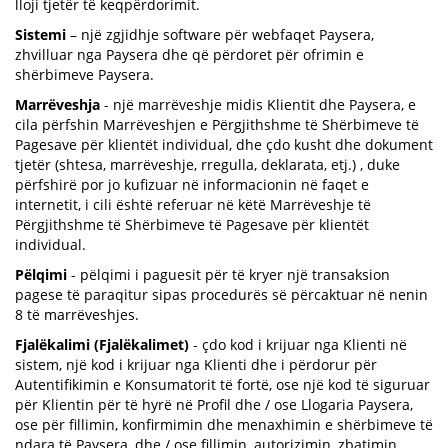
lloji tjetër të keqpërdorimit.
Sistemi
– një zgjidhje software për webfaqet Paysera,
zhvilluar nga Paysera dhe që përdoret për ofrimin e
shërbimeve Paysera.
Marrëveshja
- një marrëveshje midis Klientit dhe Paysera, e
cila përfshin Marrëveshjen e Përgjithshme të Shërbimeve të
Pagesave për klientët individual, dhe çdo kusht dhe dokument
tjetër (shtesa, marrëveshje, rregulla, deklarata, etj.) , duke
përfshirë por jo kufizuar në informacionin në faqet e
internetit, i cili është referuar në këtë Marrëveshje të
Përgjithshme të Shërbimeve të Pagesave për klientët
individual.
Pëlqimi
- pëlqimi i paguesit për të kryer një transaksion
pagese të paraqitur sipas procedurës së përcaktuar në nenin
8 të marrëveshjes.
Fjalëkalimi (Fjalëkalimet)
- çdo kod i krijuar nga Klienti në
sistem, një kod i krijuar nga Klienti dhe i përdorur për
Autentifikimin e Konsumatorit të fortë, ose një kod të siguruar
për Klientin për të hyrë në Profil dhe / ose Llogaria Paysera,
ose për fillimin, konfirmimin dhe menaxhimin e shërbimeve të
ndara të Paysera, dhe / ose fillimin, autorizimin, zbatimin,