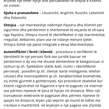
krijohet një emër hyrje dhe përcaktohen të drejtat e Klientit
në sistem.
Gjuha e pranueshme
– Lituanisht, Anglisht, Rusisht, Letonisht
dhe Polonisht.
Shtojca
– një marrëveshje ndërmjet Paysera dhe Klientit për
sigurimin dhe përdorimin e shërbimeve të veçanta të ofruara
nga Paysera. Shtojca mund të identifikohet si një marrëveshje,
rregullat, deklarimi, plani ose në ndonjë mënyrë tjetër.
Shtojca është një pjesë integrale e kësaj Marrëveshjeje.
Autentifikimi i fortë i klientit
- procedura e verifikimit të
identitetit të një personi fizik ose juridik bazuar në
përdorimin e dy ose më shumë elementeve të kategorizuar si
njohuri (p.sh. fjalëkalimi statik, kodi, numri i identifikimit
personal) , posedim (p.sh. shenjë, kartë inteligjente, telefon
celular) dhe mosrespektimi (p.sh. karakteristikat biometrike,
siç është gjurmët e gishtërinjve). Kjo procedurë zbatohet kur
Klienti regjistrohet në llogarinë e tyre të pagesës në internet
ose përmes mjeteve të tjera të hyrjes në distancë, fillon një
transaksion elektronik të pagesave dhe, përmes mjeteve të
qasjes në distancë, kryen çdo veprim që mund të lidhet me
rrezikun e mashtrimit. në kryerjen e një pagese ose çfarëdo