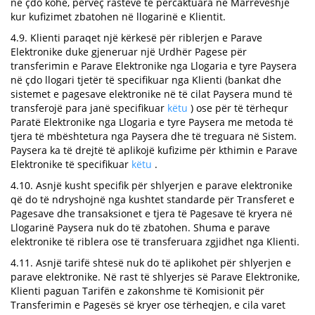
në çdo kohë, përveç rasteve të përcaktuara në Marrëveshje
kur kufizimet zbatohen në llogarinë e Klientit.
4.9. Klienti paraqet një kërkesë për riblerjen e Parave
Elektronike duke gjeneruar një Urdhër Pagese për
transferimin e Parave Elektronike nga Llogaria e tyre Paysera
në çdo llogari tjetër të specifikuar nga Klienti (bankat dhe
sistemet e pagesave elektronike në të cilat Paysera mund të
transferojë para janë specifikuar
këtu
) ose për të tërhequr
Paratë Elektronike nga Llogaria e tyre Paysera me metoda të
tjera të mbështetura nga Paysera dhe të treguara në Sistem.
Paysera ka të drejtë të aplikojë kufizime për kthimin e Parave
Elektronike të specifikuar
këtu
.
4.10. Asnjë kusht specifik për shlyerjen e parave elektronike
që do të ndryshojnë nga kushtet standarde për Transferet e
Pagesave dhe transaksionet e tjera të Pagesave të kryera në
Llogarinë Paysera nuk do të zbatohen. Shuma e parave
elektronike të riblera ose të transferuara zgjidhet nga Klienti.
4.11. Asnjë tarifë shtesë nuk do të aplikohet për shlyerjen e
parave elektronike. Në rast të shlyerjes së Parave Elektronike,
Klienti paguan Tarifën e zakonshme të Komisionit për
Transferimin e Pagesës së kryer ose tërheqjen, e cila varet