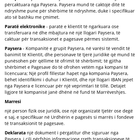
përcaktuara nga Paysera. Paysera mund të caktojë ditë të
ndryshme pune për shërbime të ndryshme, duke i specifikuar
ato së bashku me çmimet.
Paratë elektronike
- paratë e klientit të ngarkuara ose
transferuara në dhe mbajtura në një llogari Paysera, të
caktuar për transaksionet e pagesave përmes sistemit.
Paysera
- Kompanitë e grupit Paysera, në varësi të vendit të
banimit të Klientit, dhe personave të tjerë juridikë që mund të
punësohen për qëllime të ofrimit të shërbimit; të gjitha
shërbimet e Pagesave do të ofrohen vetëm nga kompani të
licencuara; Një profil fillestar hapet nga kompania Paysera,
bëhet identifikimi i duhur i Klientit, dhe një llogari IBAN jepet
nga Paysera e licencuar për një veprimtari të tillë. Detajet
ligjore të kompanisë janë dhënë në fund të Marrëveshjes.
Marresi
një person fizik ose juridik, ose një organizatë tjetër ose degë
e saj, e specifikuar në Urdhërin e pagesës si marrës i fondeve
të transaksionit të pagesave.
Deklarata
një dokument i përgatitur dhe siguruar nga
Paysera, i cili përfshin informacione rreth transaksioneve të