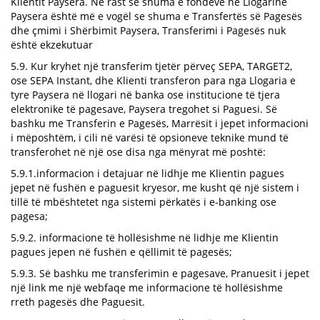
Klientit Paysera. Në rast se shuma e fondeve në Llogarinë
Paysera është më e vogël se shuma e Transfertës së Pagesës
dhe çmimi i Shërbimit Paysera, Transferimi i Pagesës nuk
është ekzekutuar
5.9. Kur kryhet një transferim tjetër përveç SEPA, TARGET2,
ose SEPA Instant, dhe Klienti transferon para nga Llogaria e
tyre Paysera në llogari në banka ose institucione të tjera
elektronike të pagesave, Paysera tregohet si Paguesi. Së
bashku me Transferin e Pagesës, Marrësit i jepet informacioni
i mëposhtëm, i cili në varësi të opsioneve teknike mund të
transferohet në një ose disa nga mënyrat më poshtë:
5.9.1.informacion i detajuar në lidhje me Klientin pagues
jepet në fushën e paguesit kryesor, me kusht që një sistem i
tillë të mbështetet nga sistemi përkatës i e-banking ose
pagesa;
5.9.2. informacione të hollësishme në lidhje me Klientin
pagues jepen në fushën e qëllimit të pagesës;
5.9.3. Së bashku me transferimin e pagesave, Pranuesit i jepet
një link me një webfaqe me informacione të hollësishme
rreth pagesës dhe Paguesit.