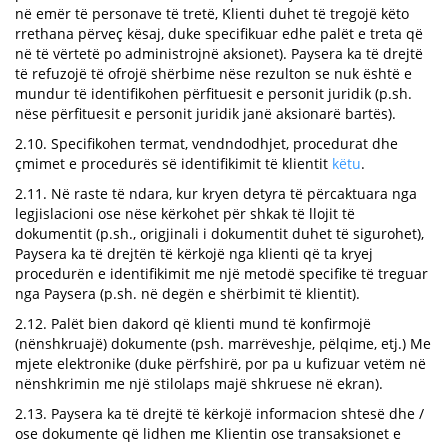
në emër të personave të tretë, Klienti duhet të tregojë këto
rrethana përveç kësaj, duke specifikuar edhe palët e treta që
në të vërtetë po administrojnë aksionet). Paysera ka të drejtë
të refuzojë të ofrojë shërbime nëse rezulton se nuk është e
mundur të identifikohen përfituesit e personit juridik (p.sh.
nëse përfituesit e personit juridik janë aksionarë bartës).
2.10. Specifikohen termat, vendndodhjet, procedurat dhe
çmimet e procedurës së identifikimit të klientit
këtu
.
2.11. Në raste të ndara, kur kryen detyra të përcaktuara nga
legjislacioni ose nëse kërkohet për shkak të llojit të
dokumentit (p.sh., origjinali i dokumentit duhet të sigurohet),
Paysera ka të drejtën të kërkojë nga klienti që ta kryej
procedurën e identifikimit me një metodë specifike të treguar
nga Paysera (p.sh. në degën e shërbimit të klientit).
2.12. Palët bien dakord që klienti mund të konfirmojë
(nënshkruajë) dokumente (psh. marrëveshje, pëlqime, etj.) Me
mjete elektronike (duke përfshirë, por pa u kufizuar vetëm në
nënshkrimin me një stilolaps majë shkruese në ekran).
2.13. Paysera ka të drejtë të kërkojë informacion shtesë dhe /
ose dokumente që lidhen me Klientin ose transaksionet e