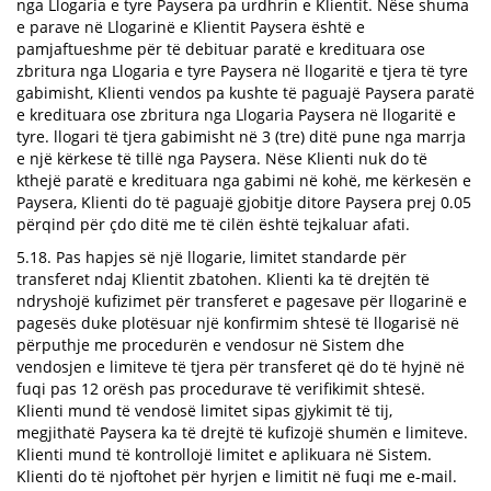
nga Llogaria e tyre Paysera pa urdhrin e Klientit. Nëse shuma
e parave në Llogarinë e Klientit Paysera është e
pamjaftueshme për të debituar paratë e kredituara ose
zbritura nga Llogaria e tyre Paysera në llogaritë e tjera të tyre
gabimisht, Klienti vendos pa kushte të paguajë Paysera paratë
e kredituara ose zbritura nga Llogaria Paysera në llogaritë e
tyre. llogari të tjera gabimisht në 3 (tre) ditë pune nga marrja
e një kërkese të tillë nga Paysera. Nëse Klienti nuk do të
kthejë paratë e kredituara nga gabimi në kohë, me kërkesën e
Paysera, Klienti do të paguajë gjobitje ditore Paysera prej 0.05
përqind për çdo ditë me të cilën është tejkaluar afati.
5.18. Pas hapjes së një llogarie, limitet standarde për
transferet ndaj Klientit zbatohen. Klienti ka të drejtën të
ndryshojë kufizimet për transferet e pagesave për llogarinë e
pagesës duke plotësuar një konfirmim shtesë të llogarisë në
përputhje me procedurën e vendosur në Sistem dhe
vendosjen e limiteve të tjera për transferet që do të hyjnë në
fuqi pas 12 orësh pas procedurave të verifikimit shtesë.
Klienti mund të vendosë limitet sipas gjykimit të tij,
megjithatë Paysera ka të drejtë të kufizojë shumën e limiteve.
Klienti mund të kontrollojë limitet e aplikuara në Sistem.
Klienti do të njoftohet për hyrjen e limitit në fuqi me e-mail.