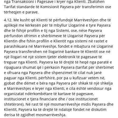
nga Transaksioni i Pagesave i kryer nga Klienti. Zbatohen
Tarifat standarde të Komisionit Paysera për transferimin ose
tërheqjen e parave.
4.12. Me kusht që Klienti të përfundojë Marrëveshjen dhe të
aplikojë me kërkesën për të mbyllur Llogarinë e tyre Paysera
dhe të fshijë profilin e tij nga Sistemi, ose, nëse Paysera
përfundon ofrimin e shërbimeve të Llogarisë Paysera për
Klientin dhe fshin profilin e Klientit nga sistemi në rastet e
parashikuara në Marrëveshje, fondet e mbajtura në Llogarinë
Paysera transferohen në llogarinë bankare të Klientit ose në
një llogari në një sistem tjetër elektronik të pagesave të
treguar nga Klienti. Paysera ka të drejtë të heqë nga paratë e
ripaguara shumat që i përkasin Paysera (tarifat për shërbimet
e ofruara nga Paysera dhe shpenzimet të cilat nuk janë
paguar nga Klienti, përfshirë, por pa u kufizuar vetëm në,
gjobat dhe dëmet e bëra nga Paysera për shkak të një shkelja
e Marrëveshjes e kryer nga Klienti, e cila është vendosur nga
organizatat ndërkombëtare të kartave të pagesave,
institucionet e tjera financiare dhe / ose institucionet
shtetërore). Në rast të një mosmarrëveshje midis Paysera dhe
Klientit, Paysera ka të drejtë të ndalojë fondet në diskutim
derisa të zgjidhet mosmarrëveshja.