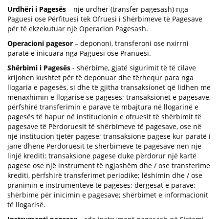
Urdhëri i Pagesës
– një urdhër (transfer pagesash) nga
Paguesi ose Përfituesi tek Ofruesi i Shërbimeve të Pagesave
për të ekzekutuar një Operacion Pagesash.
Operacioni pagesor
– depononi, transferoni ose nxirrni
paratë e inicuara nga Paguesi ose Pranuesi.
Shërbimi i Pagesës
- shërbime, gjatë sigurimit të të cilave
krijohen kushtet për të deponuar dhe tërhequr para nga
llogaria e pagesës, si dhe të gjitha transaksionet që lidhen me
menaxhimin e llogarisë së pagesës; transaksionet e pagesave,
përfshirë transferimin e parave të mbajtura në llogarinë e
pagesës të hapur në institucionin e ofruesit të shërbimit të
pagesave të Përdoruesit të shërbimeve të pagesave, ose në
një institucion tjetër pagese; transaksione pagese kur paratë i
janë dhënë Përdoruesit të shërbimeve të pagesave nën një
linjë krediti: transaksione pagese duke përdorur një kartë
pagese ose një instrument të ngjashëm dhe / ose transferime
krediti, përfshirë transferimet periodike; lëshimin dhe / ose
pranimin e instrumenteve të pagesës; dërgesat e parave;
shërbime për inicimin e pagesave; shërbimet e informacionit
të llogarisë.