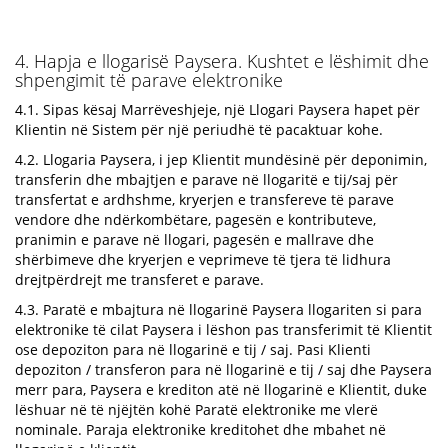
4. Hapja e llogarisë Paysera. Kushtet e lëshimit dhe
shpengimit të parave elektronike
4.1. Sipas kësaj Marrëveshjeje, një Llogari Paysera hapet për
Klientin në Sistem për një periudhë të pacaktuar kohe.
4.2. Llogaria Paysera, i jep Klientit mundësinë për deponimin,
transferin dhe mbajtjen e parave në llogaritë e tij/saj për
transfertat e ardhshme, kryerjen e transfereve të parave
vendore dhe ndërkombëtare, pagesën e kontributeve,
pranimin e parave në llogari, pagesën e mallrave dhe
shërbimeve dhe kryerjen e veprimeve të tjera të lidhura
drejtpërdrejt me transferet e parave.
4.3. Paratë e mbajtura në llogarinë Paysera llogariten si para
elektronike të cilat Paysera i lëshon pas transferimit të Klientit
ose depoziton para në llogarinë e tij / saj. Pasi Klienti
depoziton / transferon para në llogarinë e tij / saj dhe Paysera
merr para, Paysera e krediton atë në llogarinë e Klientit, duke
lëshuar në të njëjtën kohë Paratë elektronike me vlerë
nominale. Paraja elektronike kreditohet dhe mbahet në