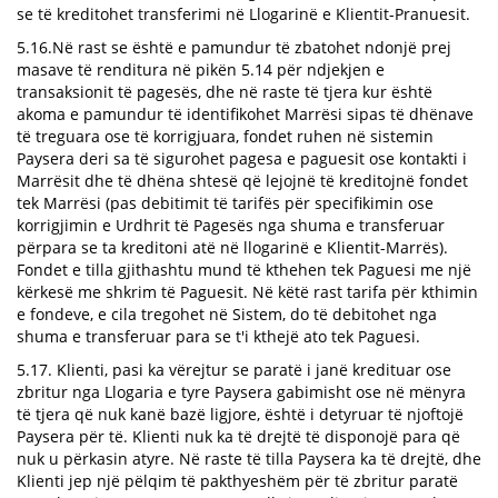
se të kreditohet transferimi në Llogarinë e Klientit-Pranuesit.
5.16.Në rast se është e pamundur të zbatohet ndonjë prej
masave të renditura në pikën 5.14 për ndjekjen e
transaksionit të pagesës, dhe në raste të tjera kur është
akoma e pamundur të identifikohet Marrësi sipas të dhënave
të treguara ose të korrigjuara, fondet ruhen në sistemin
Paysera deri sa të sigurohet pagesa e paguesit ose kontakti i
Marrësit dhe të dhëna shtesë që lejojnë të kreditojnë fondet
tek Marrësi (pas debitimit të tarifës për specifikimin ose
korrigjimin e Urdhrit të Pagesës nga shuma e transferuar
përpara se ta kreditoni atë në llogarinë e Klientit-Marrës).
Fondet e tilla gjithashtu mund të kthehen tek Paguesi me një
kërkesë me shkrim të Paguesit. Në këtë rast tarifa për kthimin
e fondeve, e cila tregohet në Sistem, do të debitohet nga
shuma e transferuar para se t'i kthejë ato tek Paguesi.
5.17. Klienti, pasi ka vërejtur se paratë i janë kredituar ose
zbritur nga Llogaria e tyre Paysera gabimisht ose në mënyra
të tjera që nuk kanë bazë ligjore, është i detyruar të njoftojë
Paysera për të. Klienti nuk ka të drejtë të disponojë para që
nuk u përkasin atyre. Në raste të tilla Paysera ka të drejtë, dhe
Klienti jep një pëlqim të pakthyeshëm për të zbritur paratë