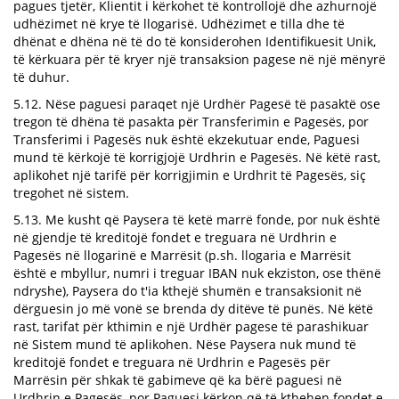
pagues tjetër, Klientit i kërkohet të kontrollojë dhe azhurnojë
udhëzimet në krye të llogarisë. Udhëzimet e tilla dhe të
dhënat e dhëna në të do të konsiderohen Identifikuesit Unik,
të kërkuara për të kryer një transaksion pagese në një mënyrë
të duhur.
5.12. Nëse paguesi paraqet një Urdhër Pagesë të pasaktë ose
tregon të dhëna të pasakta për Transferimin e Pagesës, por
Transferimi i Pagesës nuk është ekzekutuar ende, Paguesi
mund të kërkojë të korrigjojë Urdhrin e Pagesës. Në këtë rast,
aplikohet një tarifë për korrigjimin e Urdhrit të Pagesës, siç
tregohet në sistem.
5.13. Me kusht që Paysera të ketë marrë fonde, por nuk është
në gjendje të kreditojë fondet e treguara në Urdhrin e
Pagesës në llogarinë e Marrësit (p.sh. llogaria e Marrësit
është e mbyllur, numri i treguar IBAN nuk ekziston, ose thënë
ndryshe), Paysera do t'ia kthejë shumën e transaksionit në
dërguesin jo më vonë se brenda dy ditëve të punës. Në këtë
rast, tarifat për kthimin e një Urdhër pagese të parashikuar
në Sistem mund të aplikohen. Nëse Paysera nuk mund të
kreditojë fondet e treguara në Urdhrin e Pagesës për
Marrësin për shkak të gabimeve që ka bërë paguesi në
Urdhrin e Pagesës, por Paguesi kërkon që të kthehen fondet e