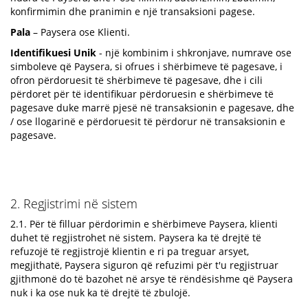
konfirmimin dhe pranimin e një transaksioni pagese.
Pala
– Paysera ose Klienti.
Identifikuesi Unik
- një kombinim i shkronjave, numrave ose
simboleve që Paysera, si ofrues i shërbimeve të pagesave, i
ofron përdoruesit të shërbimeve të pagesave, dhe i cili
përdoret për të identifikuar përdoruesin e shërbimeve të
pagesave duke marrë pjesë në transaksionin e pagesave, dhe
/ ose llogarinë e përdoruesit të përdorur në transaksionin e
pagesave.
2. Regjistrimi në sistem
2.1. Për të filluar përdorimin e shërbimeve Paysera, klienti
duhet të regjistrohet në sistem. Paysera ka të drejtë të
refuzojë të regjistrojë klientin e ri pa treguar arsyet,
megjithatë, Paysera siguron që refuzimi për t'u regjistruar
gjithmonë do të bazohet në arsye të rëndësishme që Paysera
nuk i ka ose nuk ka të drejtë të zbulojë.