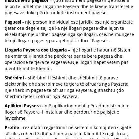
Instrumenti pagesor
– çdo instrument pagesash që Sistemi
lejon të lidhet me Llogarinë Paysera dhe të kryejë transferet e
pagesave duke përdorur këtë instrument pagese.
Paguesi
- një person individual ose juridik, ose një organizatë
tjetër ose degë e saj, që ka një llogari pagese dhe lejon të
ekzekutojë një urdhër pagese nga kjo llogari, ose, në mungesë
të një llogari pagese, paraqet një Urdhri i Pagesës.
Llogaria Paysera ose Llogaria
– një llogari e hapur në Sistem
në emër të Klientit dhe përdoret për të bërë pagesa dhe
operacione të tjera të Pagesave.Një llogari hapet vetëm pas
identifikimit të Klientit.
Shërbimi
- shërbimi i lëshimit dhe shëlbimit të parave
elektronike dhe shërbimeve të tjera të ofruara nga Paysera;
një shërbim pagese të ofruar nga Paysera, gjithashtu çdo
shërbim tjetër i ofruar nga Paysera.
Aplikimi Paysera
- një aplikacion mobil për administrimin e
llogarisë Paysera, i instaluar dhe përdorur në pajisjet e
lëvizshme.
Profile
- rezultati i regjistrimit në sistemin kompjuterik, gjatë
së cilës ruhen të dhënat personale të Klientit të regjistruar,