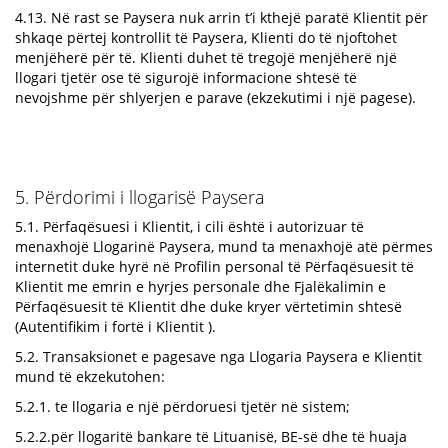
4.13. Në rast se Paysera nuk arrin t’i kthejë paratë Klientit për
shkaqe përtej kontrollit të Paysera, Klienti do të njoftohet
menjëherë për të. Klienti duhet të tregojë menjëherë një
llogari tjetër ose të sigurojë informacione shtesë të
nevojshme për shlyerjen e parave (ekzekutimi i një pagese).
5. Përdorimi i llogarisë Paysera
5.1. Përfaqësuesi i Klientit, i cili është i autorizuar të
menaxhojë Llogarinë Paysera, mund ta menaxhojë atë përmes
internetit duke hyrë në Profilin personal të Përfaqësuesit të
Klientit me emrin e hyrjes personale dhe Fjalëkalimin e
Përfaqësuesit të Klientit dhe duke kryer vërtetimin shtesë
(Autentifikim i fortë i Klientit ).
5.2. Transaksionet e pagesave nga Llogaria Paysera e Klientit
mund të ekzekutohen:
5.2.1. te llogaria e një përdoruesi tjetër në sistem;
5.2.2.për llogaritë bankare të Lituanisë, BE-së dhe të huaja