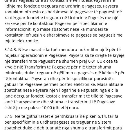
dhe as Pagesës dhe as Kontaktin e Përfituesit Paysera në
lidhje me fondet e treguara në Urdhrin e Pagesës, Paysera
kontakton ofruesin e shërbimeve të pagesave të paguesit që
ka dërguar fondet e treguara në Urdhrin e Pagesës me një
kërkesë për të kontaktuar Pagesën për specifikimin e
informacionit. Kjo masë zbatohet nëse ka mundësi të
kontaktoni ofruesin e shërbimeve të pagesës së paguesit me
mjete elektronike.
5.14.3. Nëse masat e lartpërmendura nuk ndihmojnë për të
ndjekur operacionin e Pagesave, Paysera ka të drejtë të kryejë
një transferim të Paguesit në shumën prej 0,01 EUR ose të
kryejë një Transferim të Pagesave për një tjetër shuma
minimale, duke treguar në qëllimin e pagesës një kërkesë për
të kontaktuar Payseran dhe për të specifikuar porosinë e
gabuar të Pagesave përmes postës elektronike. Masa aktuale
zbatohet nëse Paysera njeh llogarinë e Paguesit, nga e cila
janë dërguar fondet, kostot e transferimit të tillë të Pagesave
janë të arsyeshme dhe shuma e transferimit të Pagesave
është jo me pak se 10,00 (dhjetë) euro.
5.15. Në të gjitha rastet e përshkruara në pikën 5.14, tarifa
për specifikimin e urdhërpagesës së treguar në Sistem
zbatohet duke e debituar atë nga shuma e transferimit para