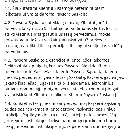
4.1. Šia Sutartimi Klientui Sistemoje neterminuotam
laikotarpiui yra atidaroma Paysera Sąskaita.
4.2. Paysera Sąskaita suteikia galimybę Klientui įnešti,
pervesti, laikyti savo Sąskaitoje pervedimams skirtas lėšas,
atlikti vietinius ir tarptautinius lėšų pervedimus, mokėti
įmokas, gauti lėšas į Sąskaitą, atsiskaityti už prekes ir
paslaugas, atlikti kitas operacijas, tiesiogiai susijusias su lėšų
pervedimais.
4.3. Paysera Sąskaitoje esančios Kliento lėšos laikomos
Elektroniniais pinigais, kuriuos Paysera išleidžia Klientui
pervedus ar įnešus lėšas į Kliento Paysera Sąskaitą. Klientui
įnešus, pervedus ar gavus lėšas į Sąskaitą, Paysera, gavusi jas,
įskaito šias lėšas į Sąskaitą, taip išleisdama Elektroninius
pinigus nominaliąja pinigine verte. Šie elektroniniai pinigai
yra priskiriami Klientui ir laikomi Kliento Paysera Sąskaitoje.
4.4. Konkretus lėšų įnešimo ar pervedimo į Paysera Sąskaitą
būdas pasirenkamas Kliento atstovo Paskyroje, pasirinkus
funkciją „Papildymo instrukcijos“, kurioje pateikiamos lėšų
įmokėjimo instrukcijos kiekvienam pinigų įmokėjimo būdui.
Lėšų įmokėjimo instrukcijos ir jose pateikiami duomenys yra