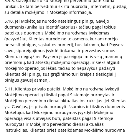
5.9.3. Gavėjui kartu su Mokėjimo pervedimu pateikiama
unikali, tik tam pervedimui skirta nuoroda į internetinį puslapį
su detalia mokėjimo ir Mokėtojo informacija.
5.10. Jei Mokėtojas nurodo neteisingus pinigų Gavėjo
duomenis (unikalius identifikatorius), tačiau pagal tokius
pateiktus duomenis Mokėjimo nurodymas įvykdomas
(pavyzdžiui, Klientas nurodė ne to asmens, kuriam norėjo
pervesti pinigus, sąskaitos numerį), bus laikoma, kad Paysera
savo įsipareigojimus įvykdė tinkamai ir pervestos sumos
Klientui negrąžins. Paysera įsipareigoja imtis visų įmanomų
priemonių, kad atsektų mokėjimo operaciją, ir sieks atgauti
mokėjimo operacijos lėšas, tačiau to nepavykus padaryti
Klientas dėl pinigų susigrąžinimo turi kreiptis tiesiogiai į
pinigus gavusį asmenį.
5.11. Klientas privalo pateikti Mokėjimo nurodymą įvykdyti
Mokėjimo operaciją tiksliai pagal Sistemoje nurodytas ir
Mokėjimo pervedimo dienai aktualias instrukcijas. Jei Klientas
yra Gavėjas, jis privalo nurodyti išsamius ir tikslius duomenis
Mokėtojui, kad Mokėjimo nurodymas įvykdyti Mokėjimo
operaciją visais atvejais būtų pateiktas pagal Sistemoje
nurodytas ir Mokėjimo pervedimo dienai aktualias
instrukcijas. Klientas prieš pateikdamas Mokėjimo nurodymą