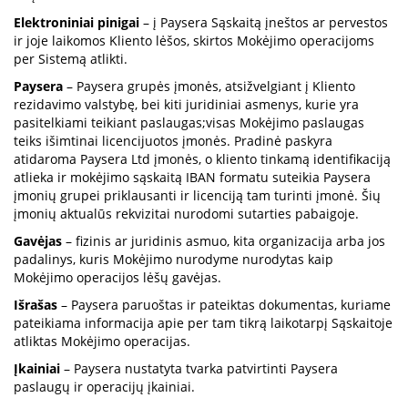
Elektroniniai pinigai
– į Paysera Sąskaitą įneštos ar pervestos
ir joje laikomos Kliento lėšos, skirtos Mokėjimo operacijoms
per Sistemą atlikti.
Paysera
– Paysera grupės įmonės, atsižvelgiant į Kliento
rezidavimo valstybę, bei kiti juridiniai asmenys, kurie yra
pasitelkiami teikiant paslaugas;visas Mokėjimo paslaugas
teiks išimtinai licencijuotos įmonės. Pradinė paskyra
atidaroma Paysera Ltd įmonės, o kliento tinkamą identifikaciją
atlieka ir mokėjimo sąskaitą IBAN formatu suteikia Paysera
įmonių grupei priklausanti ir licenciją tam turinti įmonė. Šių
įmonių aktualūs rekvizitai nurodomi sutarties pabaigoje.
Gavėjas
– fizinis ar juridinis asmuo, kita organizacija arba jos
padalinys, kuris Mokėjimo nurodyme nurodytas kaip
Mokėjimo operacijos lėšų gavėjas.
Išrašas
– Paysera paruoštas ir pateiktas dokumentas, kuriame
pateikiama informacija apie per tam tikrą laikotarpį Sąskaitoje
atliktas Mokėjimo operacijas.
Įkainiai
– Paysera nustatyta tvarka patvirtinti Paysera
paslaugų ir operacijų įkainiai.