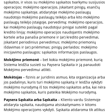
sąskaitos, ir visos su mokėjimo sąskaitos tvarkymu susijusios
operacijos; mokėjimo operacijos, įskaitant pinigų, esančių
mokėjimo sąskaitoje, atidarytoje mokėjimo paslaugų
naudotojo mokėjimo paslaugų teikėjo arba kito mokėjimo
paslaugų teikėjo įstaigoje, pervedimą; mokėjimo operacijos,
kai mokėjimo paslaugų naudotojui pinigai suteikti pagal
kredito liniją: mokėjimo operacijos naudojantis mokėjimo
kortele arba panašia priemone ir (ar) kredito pervedimai,
įskaitant periodinius pervedimus; mokėjimo priemonių
išdavimas ir (ar) priėmimas; pinigų perlaidos; mokėjimo
inicijavimo paslaugos; sąskaitos informacijos paslaugos.
Mokėjimo priemonė
– bet kokia mokėjimo priemonė, kurią
Sistema leidžia susieti su Paysera Sąskaita ir ją panaudoti
Mokėjimo pervedimui atlikti.
Mokėtojas
– fizinis ar juridinis asmuo, kita organizacija arba
jos padalinys, kuris turi mokėjimo sąskaitą ir leidžia vykdyti
mokėjimo nurodymą iš tos mokėjimo sąskaitos arba, kai nėra
mokėjimo sąskaitos, kuris pateikia Mokėjimo nurodymą.
Paysera Sąskaita arba Sąskaita
– Kliento vardu Sistemoje
atidaryta sąskaita, naudojama atsiskaitymams ir kitoms
Mokėjimo operacijoms vykdyti. Sąskaita atidaroma tik atlikus