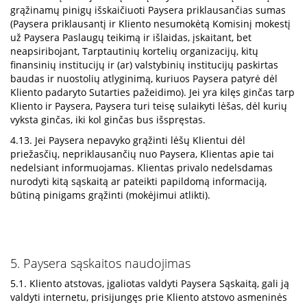
grąžinamų pinigų išskaičiuoti Paysera priklausančias sumas
(Paysera priklausantį ir Kliento nesumokėtą Komisinį mokestį
už Paysera Paslaugų teikimą ir išlaidas, įskaitant, bet
neapsiribojant, Tarptautinių kortelių organizacijų, kitų
finansinių institucijų ir (ar) valstybinių institucijų paskirtas
baudas ir nuostolių atlyginimą, kuriuos Paysera patyrė dėl
Kliento padaryto Sutarties pažeidimo). Jei yra kilęs ginčas tarp
Kliento ir Paysera, Paysera turi teisę sulaikyti lėšas, dėl kurių
vyksta ginčas, iki kol ginčas bus išspręstas.
4.13. Jei Paysera nepavyko grąžinti lėšų Klientui dėl
priežasčių, nepriklausančių nuo Paysera, Klientas apie tai
nedelsiant informuojamas. Klientas privalo nedelsdamas
nurodyti kitą sąskaitą ar pateikti papildomą informaciją,
būtiną pinigams grąžinti (mokėjimui atlikti).
5. Paysera sąskaitos naudojimas
5.1. Kliento atstovas, įgaliotas valdyti Paysera Sąskaitą, gali ją
valdyti internetu, prisijungęs prie Kliento atstovo asmeninės