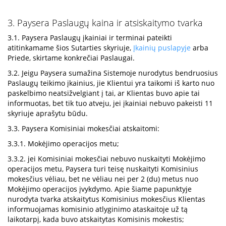
3. Paysera Paslaugų kaina ir atsiskaitymo tvarka
3.1. Paysera Paslaugų įkainiai ir terminai pateikti
atitinkamame šios Sutarties skyriuje,
Įkainių puslapyje
arba
Priede, skirtame konkrečiai Paslaugai.
3.2. Jeigu Paysera sumažina Sistemoje nurodytus bendruosius
Paslaugų teikimo įkainius, jie Klientui yra taikomi iš karto nuo
paskelbimo neatsižvelgiant į tai, ar Klientas buvo apie tai
informuotas, bet tik tuo atveju, jei įkainiai nebuvo pakeisti 11
skyriuje aprašytu būdu.
3.3. Paysera Komisiniai mokesčiai atskaitomi:
3.3.1. Mokėjimo operacijos metu;
3.3.2. jei Komisiniai mokesčiai nebuvo nuskaityti Mokėjimo
operacijos metu, Paysera turi teisę nuskaityti Komisinius
mokesčius vėliau, bet ne vėliau nei per 2 (du) metus nuo
Mokėjimo operacijos įvykdymo. Apie šiame papunktyje
nurodyta tvarka atskaitytus Komisinius mokesčius Klientas
informuojamas komisinio atlyginimo ataskaitoje už tą
laikotarpį, kada buvo atskaitytas Komisinis mokestis;