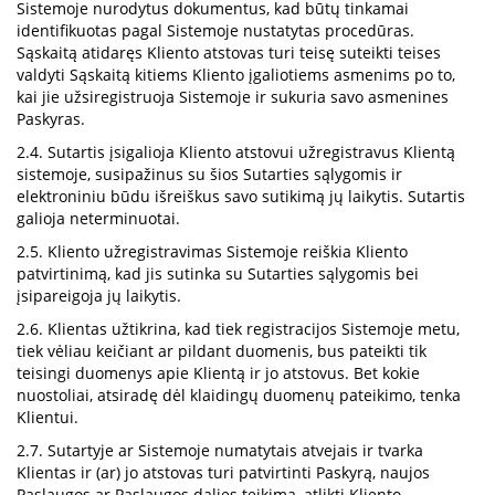
Sistemoje nurodytus dokumentus, kad būtų tinkamai
identifikuotas pagal Sistemoje nustatytas procedūras.
Sąskaitą atidaręs Kliento atstovas turi teisę suteikti teises
valdyti Sąskaitą kitiems Kliento įgaliotiems asmenims po to,
kai jie užsiregistruoja Sistemoje ir sukuria savo asmenines
Paskyras.
2.4. Sutartis įsigalioja Kliento atstovui užregistravus Klientą
sistemoje, susipažinus su šios Sutarties sąlygomis ir
elektroniniu būdu išreiškus savo sutikimą jų laikytis. Sutartis
galioja neterminuotai.
2.5. Kliento užregistravimas Sistemoje reiškia Kliento
patvirtinimą, kad jis sutinka su Sutarties sąlygomis bei
įsipareigoja jų laikytis.
2.6. Klientas užtikrina, kad tiek registracijos Sistemoje metu,
tiek vėliau keičiant ar pildant duomenis, bus pateikti tik
teisingi duomenys apie Klientą ir jo atstovus. Bet kokie
nuostoliai, atsiradę dėl klaidingų duomenų pateikimo, tenka
Klientui.
2.7. Sutartyje ar Sistemoje numatytais atvejais ir tvarka
Klientas ir (ar) jo atstovas turi patvirtinti Paskyrą, naujos
Paslaugos ar Paslaugos dalies teikimą, atlikti Kliento