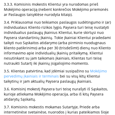
3.3.3. Komisinis mokestis Klientui yra nurodomas prieš
Mokėjimo operaciją (nebent konkrečios Mokėjimo priemonės
ar Paslaugos taisyklėse nurodyta kitaip).
3.4. Priklausomai nuo teikiamos paslaugos sudėtingumo ir (ar)
individualaus Kliento rizikos lygio, Paysera turi teisę nustatyti
individualius paslaugų įkainius Klientui, kurie skirtųsi nuo
Paysera standartinių Įkainių. Tokie įkainiai Klientui pradedami
taikyti nuo Sąskaitos atidarymo (arba pirminio nuodugnaus
kliento patikrinimo) arba per 30 (trisdešimt) dienų nuo Kliento
informavimo apie individualių Įkainių pritaikymą. Klientui
nesutinkant su jam taikomais įkainiais, Klientas turi teisę
nutraukti Sutartį iki įkainių įsigaliojimo momento.
3.5. Klientas patvirtina, kad įdėmiai susipažino su
Mokėjimo
pervedimų įkainiais ir terminais
bei su visų kitų Klientui
taikytinų ir jam aktualių Paysera paslaugų įkainiais.
3.6. Komisinį mokestį Paysera turi teisę nurašyti iš Sąskaitos,
kurioje atliekama Mokėjimo operacija, arba iš kitų Paysera
atidarytų Sąskaitų.
3.7. Komisinis mokestis mokamas Sutartyje, Priede arba
internetinėse svetainėse, nuorodos į kurias pateikiamos šioje