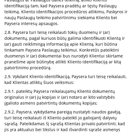
identifikaciją tam, kad Paysera pradėtų ar tęstų Paslaugų
teikimą. Kliento identifikacijos procedūros atlikimu, Paskyros ir
naujų Paslaugų teikimo patvirtinimu siekiama Kliento bei
Paysera interesų apsaugos.
2.8. Paysera turi teisę reikalauti tokių duomenų ir (ar)
dokumentų, pagal kuriuos būtų galima identifikuoti Klientą ir
(ar) gauti reikšmingą informaciją apie Klientą, kuri būtina
tinkamam Paysera Paslaugų teikimui. Konkretūs pateiktini
duomenys ir (ar) dokumentai bus nurodyti Klientui skirtame
pranešime apie būtinybę atlikti Kliento identifikaciją ar kitą
patvirtinimo procedūrą.
2.9. Vykdant Kliento identifikaciją, Paysera turi teisę reikalauti,
kad Klientas atliktų šiuos veiksmus:
2.9.1. pateiktų Paysera reikalaujamų Kliento dokumentų
originalus ir (ar) jų kopijas ir (ar) notaro ar kito valstybės
įgalioto asmens patvirtintų dokumentų kopijas;
2.9.2. Paysera, vykdydama pareigą nustatyti naudos gavėją,
turi teisę reikalauti iš Kliento pateikti jo galiojantį dalyvių
sąrašą. Pateikdamas šį sąrašą Klientas privalo patvirtinti, kad
jis yra aktualus bei tikslus ir kad išvardinti sąraše asmenys