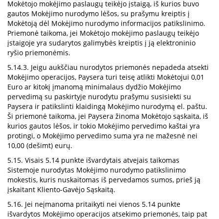
Mokėtojo mokėjimo paslaugų teikėjo įstaigą, iš kurios buvo
gautos Mokėjimo nurodymo lėšos, su prašymu kreiptis į
Mokėtoją dėl Mokėjimo nurodymo informacijos patikslinimo.
Priemonė taikoma, jei Mokėtojo mokėjimo paslaugų teikėjo
įstaigoje yra sudarytos galimybės kreiptis į ją elektroninio
ryšio priemonėmis.
5.14.3. Jeigu aukščiau nurodytos priemonės nepadeda atsekti
Mokėjimo operacijos, Paysera turi teisę atlikti Mokėtojui 0,01
Euro ar kitokį įmanomą minimalaus dydžio Mokėjimo
pervedimą su paskirtyje nurodytu prašymu susisiekti su
Paysera ir patikslinti klaidingą Mokėjimo nurodymą el. paštu.
Ši priemonė taikoma, jei Paysera žinoma Mokėtojo sąskaita, iš
kurios gautos lėšos, ir tokio Mokėjimo pervedimo kaštai yra
protingi, o Mokėjimo pervedimo suma yra ne mažesnė nei
10,00 (dešimt) eurų.
5.15. Visais 5.14 punkte išvardytais atvejais taikomas
Sistemoje nurodytas Mokėjimo nurodymo patikslinimo
mokestis, kuris nuskaitomas iš pervedamos sumos, prieš ją
įskaitant Kliento-Gavėjo Sąskaitą.
5.16. Jei neįmanoma pritaikyti nei vienos 5.14 punkte
išvardytos Mokėjimo operacijos atsekimo priemonės, taip pat