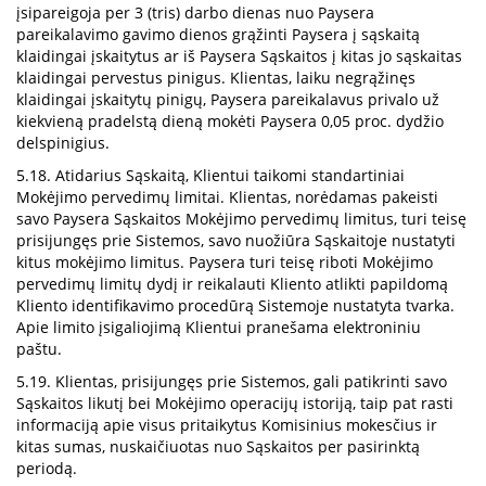
įsipareigoja per 3 (tris) darbo dienas nuo Paysera
pareikalavimo gavimo dienos grąžinti Paysera į sąskaitą
klaidingai įskaitytus ar iš Paysera Sąskaitos į kitas jo sąskaitas
klaidingai pervestus pinigus. Klientas, laiku negrąžinęs
klaidingai įskaitytų pinigų, Paysera pareikalavus privalo už
kiekvieną pradelstą dieną mokėti Paysera 0,05 proc. dydžio
delspinigius.
5.18. Atidarius Sąskaitą, Klientui taikomi standartiniai
Mokėjimo pervedimų limitai. Klientas, norėdamas pakeisti
savo Paysera Sąskaitos Mokėjimo pervedimų limitus, turi teisę
prisijungęs prie Sistemos, savo nuožiūra Sąskaitoje nustatyti
kitus mokėjimo limitus. Paysera turi teisę riboti Mokėjimo
pervedimų limitų dydį ir reikalauti Kliento atlikti papildomą
Kliento identifikavimo procedūrą Sistemoje nustatyta tvarka.
Apie limito įsigaliojimą Klientui pranešama elektroniniu
paštu.
5.19. Klientas, prisijungęs prie Sistemos, gali patikrinti savo
Sąskaitos likutį bei Mokėjimo operacijų istoriją, taip pat rasti
informaciją apie visus pritaikytus Komisinius mokesčius ir
kitas sumas, nuskaičiuotas nuo Sąskaitos per pasirinktą
periodą.