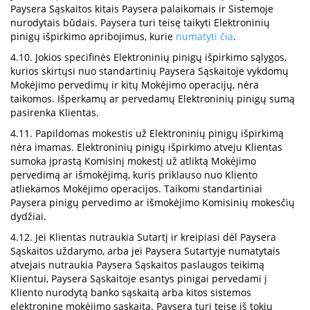
Paysera Sąskaitos kitais Paysera palaikomais ir Sistemoje
nurodytais būdais. Paysera turi teisę taikyti Elektroninių
pinigų išpirkimo apribojimus, kurie
numatyti čia
.
4.10. Jokios specifinės Elektroninių pinigų išpirkimo sąlygos,
kurios skirtųsi nuo standartinių Paysera Sąskaitoje vykdomų
Mokėjimo pervedimų ir kitų Mokėjimo operacijų, nėra
taikomos. Išperkamų ar pervedamų Elektroninių pinigų sumą
pasirenka Klientas.
4.11. Papildomas mokestis už Elektroninių pinigų išpirkimą
nėra imamas. Elektroninių pinigų išpirkimo atveju Klientas
sumoka įprastą Komisinį mokestį už atliktą Mokėjimo
pervedimą ar išmokėjimą, kuris priklauso nuo Kliento
atliekamos Mokėjimo operacijos. Taikomi standartiniai
Paysera pinigų pervedimo ar išmokėjimo Komisinių mokesčių
dydžiai.
4.12. Jei Klientas nutraukia Sutartį ir kreipiasi dėl Paysera
Sąskaitos uždarymo, arba jei Paysera Sutartyje numatytais
atvejais nutraukia Paysera Sąskaitos paslaugos teikimą
Klientui, Paysera Sąskaitoje esantys pinigai pervedami į
Kliento nurodytą banko sąskaitą arba kitos sistemos
elektroninę mokėjimo sąskaitą. Paysera turi teisę iš tokių