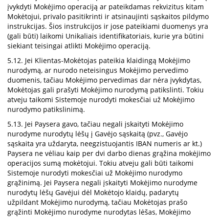
įvykdyti Mokėjimo operaciją ar pateikdamas rekvizitus kitam
Mokėtojui, privalo pasitikrinti ir atsinaujinti sąskaitos pildymo
instrukcijas. Šios instrukcijos ir jose pateikiami duomenys yra
(gali būti) laikomi Unikaliais identifikatoriais, kurie yra būtini
siekiant teisingai atlikti Mokėjimo operaciją.
5.12. Jei Klientas-Mokėtojas pateikia klaidingą Mokėjimo
nurodymą, ar nurodo neteisingus Mokėjimo pervedimo
duomenis, tačiau Mokėjimo pervedimas dar nėra įvykdytas,
Mokėtojas gali prašyti Mokėjimo nurodymą patikslinti. Tokiu
atveju taikomi Sistemoje nurodyti mokesčiai už Mokėjimo
nurodymo patikslinimą.
5.13. Jei Paysera gavo, tačiau negali įskaityti Mokėjimo
nurodyme nurodytų lėšų į Gavėjo sąskaitą (pvz., Gavėjo
sąskaita yra uždaryta, neegzistuojantis IBAN numeris ar kt.)
Paysera ne vėliau kaip per dvi darbo dienas grąžina mokėjimo
operacijos sumą mokėtojui. Tokiu atveju gali būti taikomi
Sistemoje nurodyti mokesčiai už Mokėjimo nurodymo
grąžinimą. Jei Paysera negali įskaityti Mokėjimo nurodyme
nurodytų lėšų Gavėjui dėl Mokėtojo klaidų, padarytų
užpildant Mokėjimo nurodymą, tačiau Mokėtojas prašo
grąžinti Mokėjimo nurodyme nurodytas lėšas, Mokėjimo