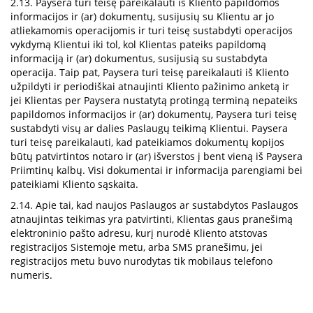
2.13. Paysera turi teisę pareikalauti iš Kliento papildomos
informacijos ir (ar) dokumentų, susijusių su Klientu ar jo
atliekamomis operacijomis ir turi teisę sustabdyti operacijos
vykdymą Klientui iki tol, kol Klientas pateiks papildomą
informaciją ir (ar) dokumentus, susijusią su sustabdyta
operacija. Taip pat, Paysera turi teisę pareikalauti iš Kliento
užpildyti ir periodiškai atnaujinti Kliento pažinimo anketą ir
jei Klientas per Paysera nustatytą protingą terminą nepateiks
papildomos informacijos ir (ar) dokumentų, Paysera turi teisę
sustabdyti visų ar dalies Paslaugų teikimą Klientui. Paysera
turi teisę pareikalauti, kad pateikiamos dokumentų kopijos
būtų patvirtintos notaro ir (ar) išverstos į bent vieną iš Paysera
Priimtinų kalbų. Visi dokumentai ir informacija parengiami bei
pateikiami Kliento sąskaita.
2.14. Apie tai, kad naujos Paslaugos ar sustabdytos Paslaugos
atnaujintas teikimas yra patvirtinti, Klientas gaus pranešimą
elektroninio pašto adresu, kurį nurodė Kliento atstovas
registracijos Sistemoje metu, arba SMS pranešimu, jei
registracijos metu buvo nurodytas tik mobilaus telefono
numeris.