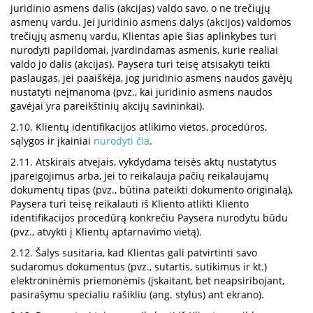
juridinio asmens dalis (akcijas) valdo savo, o ne trečiųjų
asmenų vardu. Jei juridinio asmens dalys (akcijos) valdomos
trečiųjų asmenų vardu, Klientas apie šias aplinkybes turi
nurodyti papildomai, įvardindamas asmenis, kurie realiai
valdo jo dalis (akcijas). Paysera turi teisę atsisakyti teikti
paslaugas, jei paaiškėja, jog juridinio asmens naudos gavėjų
nustatyti neįmanoma (pvz., kai juridinio asmens naudos
gavėjai yra pareikštinių akcijų savininkai).
2.10. Klientų identifikacijos atlikimo vietos, procedūros,
sąlygos ir įkainiai
nurodyti čia
.
2.11. Atskirais atvejais, vykdydama teisės aktų nustatytus
įpareigojimus arba, jei to reikalauja pačių reikalaujamų
dokumentų tipas (pvz., būtina pateikti dokumento originalą),
Paysera turi teisę reikalauti iš Kliento atlikti Kliento
identifikacijos procedūrą konkrečiu Paysera nurodytu būdu
(pvz., atvykti į Klientų aptarnavimo vietą).
2.12. Šalys susitaria, kad Klientas gali patvirtinti savo
sudaromus dokumentus (pvz., sutartis, sutikimus ir kt.)
elektroninėmis priemonėmis (įskaitant, bet neapsiribojant,
pasirašymu specialiu rašikliu (ang. stylus) ant ekrano).