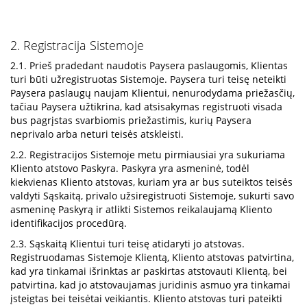
2. Registracija Sistemoje
2.1. Prieš pradedant naudotis Paysera paslaugomis, Klientas
turi būti užregistruotas Sistemoje. Paysera turi teisę neteikti
Paysera paslaugų naujam Klientui, nenurodydama priežasčių,
tačiau Paysera užtikrina, kad atsisakymas registruoti visada
bus pagrįstas svarbiomis priežastimis, kurių Paysera
neprivalo arba neturi teisės atskleisti.
2.2. Registracijos Sistemoje metu pirmiausiai yra sukuriama
Kliento atstovo Paskyra. Paskyra yra asmeninė, todėl
kiekvienas Kliento atstovas, kuriam yra ar bus suteiktos teisės
valdyti Sąskaitą, privalo užsiregistruoti Sistemoje, sukurti savo
asmeninę Paskyrą ir atlikti Sistemos reikalaujamą Kliento
identifikacijos procedūrą.
2.3. Sąskaitą Klientui turi teisę atidaryti jo atstovas.
Registruodamas Sistemoje Klientą, Kliento atstovas patvirtina,
kad yra tinkamai išrinktas ar paskirtas atstovauti Klientą, bei
patvirtina, kad jo atstovaujamas juridinis asmuo yra tinkamai
įsteigtas bei teisėtai veikiantis. Kliento atstovas turi pateikti