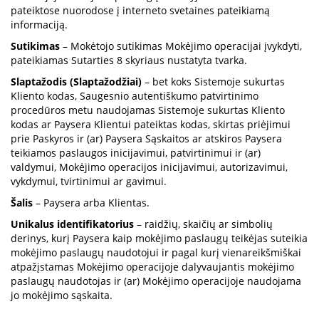
pateiktose nuorodose į interneto svetaines pateikiamą
informaciją.
Sutikimas
– Mokėtojo sutikimas Mokėjimo operacijai įvykdyti,
pateikiamas Sutarties 8 skyriaus nustatyta tvarka.
Slaptažodis (Slaptažodžiai)
– bet koks Sistemoje sukurtas
Kliento kodas, Saugesnio autentiškumo patvirtinimo
procedūros metu naudojamas Sistemoje sukurtas Kliento
kodas ar Paysera Klientui pateiktas kodas, skirtas priėjimui
prie Paskyros ir (ar) Paysera Sąskaitos ar atskiros Paysera
teikiamos paslaugos inicijavimui, patvirtinimui ir (ar)
valdymui, Mokėjimo operacijos inicijavimui, autorizavimui,
vykdymui, tvirtinimui ar gavimui.
Šalis
– Paysera arba Klientas.
Unikalus identifikatorius
– raidžių, skaičių ar simbolių
derinys, kurį Paysera kaip mokėjimo paslaugų teikėjas suteikia
mokėjimo paslaugų naudotojui ir pagal kurį vienareikšmiškai
atpažįstamas Mokėjimo operacijoje dalyvaujantis mokėjimo
paslaugų naudotojas ir (ar) Mokėjimo operacijoje naudojama
jo mokėjimo sąskaita.