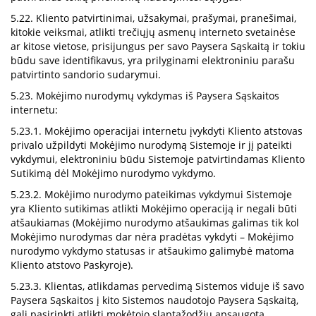
5.22. Kliento patvirtinimai, užsakymai, prašymai, pranešimai,
kitokie veiksmai, atlikti trečiųjų asmenų interneto svetainėse
ar kitose vietose, prisijungus per savo Paysera Sąskaitą ir tokiu
būdu save identifikavus, yra prilyginami elektroniniu parašu
patvirtinto sandorio sudarymui.
5.23. Mokėjimo nurodymų vykdymas iš Paysera Sąskaitos
internetu:
5.23.1. Mokėjimo operacijai internetu įvykdyti Kliento atstovas
privalo užpildyti Mokėjimo nurodymą Sistemoje ir jį pateikti
vykdymui, elektroniniu būdu Sistemoje patvirtindamas Kliento
Sutikimą dėl Mokėjimo nurodymo vykdymo.
5.23.2. Mokėjimo nurodymo pateikimas vykdymui Sistemoje
yra Kliento sutikimas atlikti Mokėjimo operaciją ir negali būti
atšaukiamas (Mokėjimo nurodymo atšaukimas galimas tik kol
Mokėjimo nurodymas dar nėra pradėtas vykdyti – Mokėjimo
nurodymo vykdymo statusas ir atšaukimo galimybė matoma
Kliento atstovo Paskyroje).
5.23.3. Klientas, atlikdamas pervedimą Sistemos viduje iš savo
Paysera Sąskaitos į kito Sistemos naudotojo Paysera Sąskaitą,
gali pasirinkti atlikti mokėtojo slaptažodžiu apsaugotą