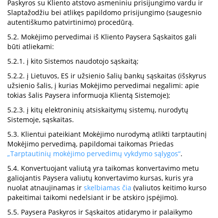
Paskyros su Kliento atstovo asmeniniu prisijungimo vardu ir
Slaptažodžiu bei atlikęs papildomo prisijungimo (saugesnio
autentiškumo patvirtinimo) procedūrą.
5.2. Mokėjimo pervedimai iš Kliento Paysera Sąskaitos gali
būti atliekami:
5.2.1. į kito Sistemos naudotojo sąskaitą;
5.2.2. į Lietuvos, ES ir užsienio šalių bankų sąskaitas (išskyrus
užsienio šalis, į kurias Mokėjimo pervedimai negalimi: apie
tokias šalis Paysera informuoja Klientą Sistemoje);
5.2.3. į kitų elektroninių atsiskaitymų sistemų, nurodytų
Sistemoje, sąskaitas.
5.3. Klientui pateikiant Mokėjimo nurodymą atlikti tarptautinį
Mokėjimo pervedimą, papildomai taikomas Priedas
„Tarptautinių mokėjimo pervedimų vykdymo sąlygos“
.
5.4. Konvertuojant valiutą yra taikomas konvertavimo metu
galiojantis Paysera valiutų konvertavimo kursas, kuris yra
nuolat atnaujinamas ir
skelbiamas čia
(valiutos keitimo kurso
pakeitimai taikomi nedelsiant ir be atskiro įspėjimo).
5.5. Paysera Paskyros ir Sąskaitos atidarymo ir palaikymo