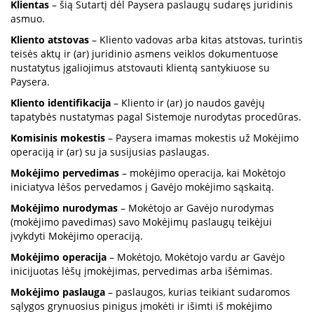
Klientas
– šią Sutartį dėl Paysera paslaugų sudaręs juridinis
asmuo.
Kliento atstovas
– Kliento vadovas arba kitas atstovas, turintis
teisės aktų ir (ar) juridinio asmens veiklos dokumentuose
nustatytus įgaliojimus atstovauti klientą santykiuose su
Paysera.
Kliento identifikacija
– Kliento ir (ar) jo naudos gavėjų
tapatybės nustatymas pagal Sistemoje nurodytas procedūras.
Komisinis mokestis
– Paysera imamas mokestis už Mokėjimo
operaciją ir (ar) su ja susijusias paslaugas.
Mokėjimo pervedimas
– mokėjimo operacija, kai Mokėtojo
iniciatyva lėšos pervedamos į Gavėjo mokėjimo sąskaitą.
Mokėjimo nurodymas
– Mokėtojo ar Gavėjo nurodymas
(mokėjimo pavedimas) savo Mokėjimų paslaugų teikėjui
įvykdyti Mokėjimo operaciją.
Mokėjimo operacija
– Mokėtojo, Mokėtojo vardu ar Gavėjo
inicijuotas lėšų įmokėjimas, pervedimas arba išėmimas.
Mokėjimo paslauga
– paslaugos, kurias teikiant sudaromos
sąlygos grynuosius pinigus įmokėti ir išimti iš mokėjimo