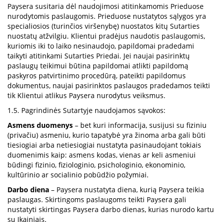
Paysera susitaria dėl naudojimosi atitinkamomis Prieduose
nurodytomis paslaugomis. Prieduose nustatytos sąlygos yra
specialiosios (turinčios viršenybę) nuostatos kitų Sutarties
nuostatų atžvilgiu. Klientui pradėjus naudotis paslaugomis,
kuriomis iki to laiko nesinaudojo, papildomai pradedami
taikyti atitinkami Sutarties Priedai. Jei naujai pasirinktų
paslaugų teikimui būtina papildomai atlikti papildomą
paskyros patvirtinimo procedūrą, pateikti papildomus
dokumentus, naujai pasirinktos paslaugos pradedamos teikti
tik Klientui atlikus Paysera nurodytus veiksmus.
1.5. Pagrindinės Sutartyje naudojamos sąvokos:
Asmens duomenys
– bet kuri informacija, susijusi su fiziniu
(privačiu) asmeniu, kurio tapatybė yra žinoma arba gali būti
tiesiogiai arba netiesiogiai nustatyta pasinaudojant tokiais
duomenimis kaip: asmens kodas, vienas ar keli asmeniui
būdingi fizinio, fiziologinio, psichologinio, ekonominio,
kultūrinio ar socialinio pobūdžio požymiai.
Darbo diena
– Paysera nustatyta diena, kurią Paysera teikia
paslaugas. Skirtingoms paslaugoms teikti Paysera gali
nustatyti skirtingas Paysera darbo dienas, kurias nurodo kartu
su Įkainiais.