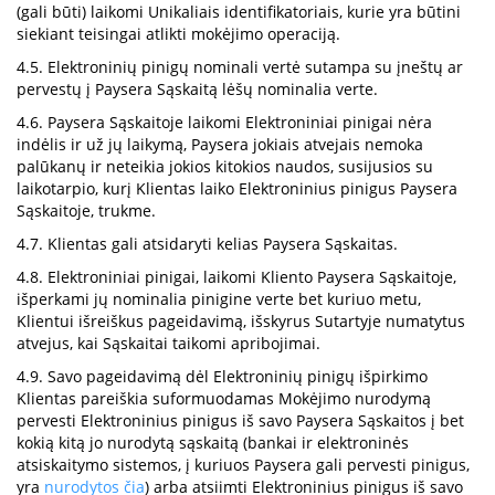
(gali būti) laikomi Unikaliais identifikatoriais, kurie yra būtini
siekiant teisingai atlikti mokėjimo operaciją.
4.5. Elektroninių pinigų nominali vertė sutampa su įneštų ar
pervestų į Paysera Sąskaitą lėšų nominalia verte.
4.6. Paysera Sąskaitoje laikomi Elektroniniai pinigai nėra
indėlis ir už jų laikymą, Paysera jokiais atvejais nemoka
palūkanų ir neteikia jokios kitokios naudos, susijusios su
laikotarpio, kurį Klientas laiko Elektroninius pinigus Paysera
Sąskaitoje, trukme.
4.7. Klientas gali atsidaryti kelias Paysera Sąskaitas.
4.8. Elektroniniai pinigai, laikomi Kliento Paysera Sąskaitoje,
išperkami jų nominalia pinigine verte bet kuriuo metu,
Klientui išreiškus pageidavimą, išskyrus Sutartyje numatytus
atvejus, kai Sąskaitai taikomi apribojimai.
4.9. Savo pageidavimą dėl Elektroninių pinigų išpirkimo
Klientas pareiškia suformuodamas Mokėjimo nurodymą
pervesti Elektroninius pinigus iš savo Paysera Sąskaitos į bet
kokią kitą jo nurodytą sąskaitą (bankai ir elektroninės
atsiskaitymo sistemos, į kuriuos Paysera gali pervesti pinigus,
yra
nurodytos čia
) arba atsiimti Elektroninius pinigus iš savo