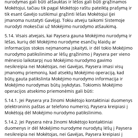
nurodymas gali būti atšauktas ir lėšos gali būti grąžinamos
Mokėtojui, tačiau tik pagal Mokėtojo raštu pateiktą prašymą ir
tik esant Gavėjo sutikimui grąžinti lėšas Mokėtojui (jei
įmanoma nustatyti Gavėją). Tokiu atveju taikomi Sistemoje
nurodyti mokesčiai už Mokėjimo nurodymo atšaukimą.
5.14. Visais atvejais, kai Paysera gauna Mokėjimo nurodymą ir
lėšas, kurių dėl Mokėjimo nurodyme esančių klaidų ar
informacijos stokos neįmanoma įskaityti, ir dėl tokio Mokėjimo
nurodymo patikslinimo ar lėšų grąžinimo į Paysera per vieno
mėnesio laikotarpį nuo Mokėjimo nurodymo gavimo
nesikreipia nei Mokėtojas, nei Gavėjas, Paysera imasi visų
įmanomų priemonių, kad atsektų Mokėjimo operaciją, kad
būtų gauta patikslinta Mokėjimo nurodymo informacija ir
Mokėjimo nurodymas būtų įvykdytas. Tokiomis Mokėjimo
operacijos atsekimo priemonėmis gali būti:
5.14.1. Jei Paysera yra žinomi Mokėtojo kontaktiniai duomenys
(elektroninis paštas ar telefono numeris), Paysera kreipiasi į
Mokėtoją dėl Mokėjimo nurodymo patikslinimo.
5.14.2. Jei Paysera nėra žinomi Mokėtojo kontaktiniai
duomenys ir dėl Mokėjimo nurodyme nurodytų lėšų į Paysera
nesikreipia nei Mokėtojas, nei Gavėjas, Paysera kreipiasi į