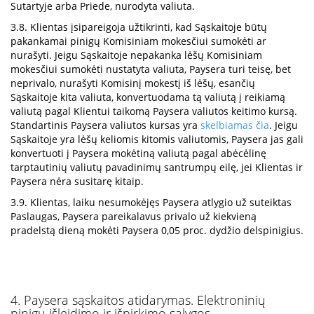
Sutartyje arba Priede, nurodyta valiuta.
3.8. Klientas įsipareigoja užtikrinti, kad Sąskaitoje būtų
pakankamai pinigų Komisiniam mokesčiui sumokėti ar
nurašyti. Jeigu Sąskaitoje nepakanka lėšų Komisiniam
mokesčiui sumokėti nustatyta valiuta, Paysera turi teisę, bet
neprivalo, nurašyti Komisinį mokestį iš lėšų, esančių
Sąskaitoje kita valiuta, konvertuodama tą valiutą į reikiamą
valiutą pagal Klientui taikomą Paysera valiutos keitimo kursą.
Standartinis Paysera valiutos kursas yra
skelbiamas čia
. Jeigu
Sąskaitoje yra lėšų keliomis kitomis valiutomis, Paysera jas gali
konvertuoti į Paysera mokėtiną valiutą pagal abėcėlinę
tarptautinių valiutų pavadinimų santrumpų eilę, jei Klientas ir
Paysera nėra susitarę kitaip.
3.9. Klientas, laiku nesumokėjęs Paysera atlygio už suteiktas
Paslaugas, Paysera pareikalavus privalo už kiekvieną
pradelstą dieną mokėti Paysera 0,05 proc. dydžio delspinigius.
4. Paysera sąskaitos atidarymas. Elektroninių
pinigų išleidimo ir išpirkimo sąlygos