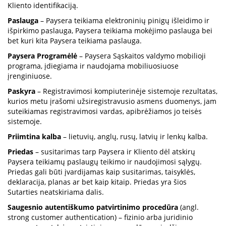
Kliento identifikaciją.
Paslauga
– Paysera teikiama elektroninių pinigų išleidimo ir
išpirkimo paslauga, Paysera teikiama mokėjimo paslauga bei
bet kuri kita Paysera teikiama paslauga.
Paysera Programėlė
– Paysera Sąskaitos valdymo mobilioji
programa, įdiegiama ir naudojama mobiliuosiuose
įrenginiuose.
Paskyra
– Registravimosi kompiuterinėje sistemoje rezultatas,
kurios metu įrašomi užsiregistravusio asmens duomenys, jam
suteikiamas registravimosi vardas, apibrėžiamos jo teisės
sistemoje.
Priimtina kalba
– lietuvių, anglų, rusų, latvių ir lenkų kalba.
Priedas
– susitarimas tarp Paysera ir Kliento dėl atskirų
Paysera teikiamų paslaugų teikimo ir naudojimosi sąlygų.
Priedas gali būti įvardijamas kaip susitarimas, taisyklės,
deklaracija, planas ar bet kaip kitaip. Priedas yra šios
Sutarties neatskiriama dalis.
Saugesnio autentiškumo patvirtinimo procedūra
(angl.
strong customer authentication) – fizinio arba juridinio