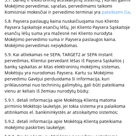
Mokėjimo pervedimai, sąrašas, pervedimams taikomi
Komisiniai mokesčiai ir pervedimo terminai yra
pateikiami čia
.
5.8. Paysera paslaugų kaina nuskaičiuojama nuo Kliento
Paysera Sąskaitoje esančių lėšų. Jei Kliento Paysera Sąskaitoje
esančių lėšų suma yra mažesnė nei Kliento nurodyta
Mokėjimo pervedimo suma ir Paysera paslaugos kaina,
Mokėjimo pervedimas neįvykdomas.
5.9. Kai atliekamas ne SEPA, TARGET2 ar SEPA Instant
pervedimas, Klientui pervedant lėšas iš Paysera Sąskaitos į
bankų sąskaitas ar kitas elektroninių mokėjimų sistemas,
Mokėtoju yra nurodomas Paysera. Kartu su Mokėjimo
pervedimu Gavėjui perduodama ši informacija, kuri
priklausomai nuo techninių galimybių, gali būti pateikiama
vienu ar keliais iš žemiau nurodytų būdų:
5.9.1. detali informacija apie Mokėtoją-Klientą matoma
pirminio Mokėtojo laukelyje, jei tokia sistema yra palaikoma
atitinkamos el. bankininkystės ar atsiskaitymo sistemos;
5.9.2. detali informacija apie Mokėtoją-Klientą pateikiama
mokėjimo paskirties laukelyje;