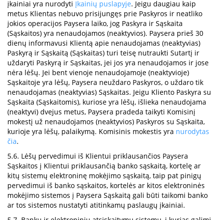
įkainiai yra nurodyti
Įkainių puslapyje
. Jeigu daugiau kaip
metus Klientas nebuvo prisijungęs prie Paskyros ir neatliko
jokios operacijos Paysera laiko, jog Paskyra ir Sąskaita
(Sąskaitos) yra nenaudojamos (neaktyvios). Paysera prieš 30
dienų informavusi Klientą apie nenaudojamas (neaktyvias)
Paskyrą ir Sąskaitą (Sąskaitas) turi teisę nutraukti Sutartį ir
uždaryti Paskyrą ir Sąskaitas, jei jos yra nenaudojamos ir jose
nėra lėšų. Jei bent vienoje nenaudojamoje (neaktyvioje)
Sąskaitoje yra lėšų, Paysera neuždaro Paskyros, o uždaro tik
nenaudojamas (neaktyvias) Sąskaitas. Jeigu Kliento Paskyra su
Sąskaita (Sąskaitomis), kuriose yra lėšų, išlieka nenaudojama
(neaktyvi) dvejus metus, Paysera pradeda taikyti Komisinį
mokestį už nenaudojamos (neaktyvios) Paskyros su Sąskaita,
kurioje yra lėšų, palaikymą. Komisinis mokestis yra
nurodytas
čia
.
5.6. Lėšų pervedimui iš Klientui priklausančios Paysera
Sąskaitos į Klientui priklausančią banko sąskaitą, kortelę ar
kitų sistemų elektroninę mokėjimo sąskaitą, taip pat pinigų
pervedimui iš banko sąskaitos, kortelės ar kitos elektroninės
mokėjimo sistemos į Paysera Sąskaitą gali būti taikomi banko
ar tos sistemos nustatyti atitinkamų paslaugų įkainiai.
5.7. Bankų ir elektroninių atsiskaitymų sistemų, į kurias galimi