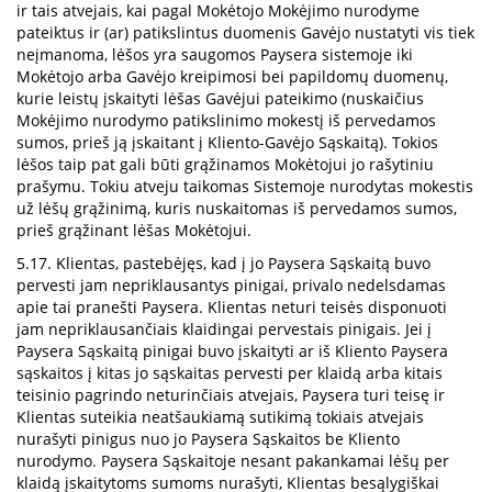
ir tais atvejais, kai pagal Mokėtojo Mokėjimo nurodyme
pateiktus ir (ar) patikslintus duomenis Gavėjo nustatyti vis tiek
neįmanoma, lėšos yra saugomos Paysera sistemoje iki
Mokėtojo arba Gavėjo kreipimosi bei papildomų duomenų,
kurie leistų įskaityti lėšas Gavėjui pateikimo (nuskaičius
Mokėjimo nurodymo patikslinimo mokestį iš pervedamos
sumos, prieš ją įskaitant į Kliento-Gavėjo Sąskaitą). Tokios
lėšos taip pat gali būti grąžinamos Mokėtojui jo rašytiniu
prašymu. Tokiu atveju taikomas Sistemoje nurodytas mokestis
už lėšų grąžinimą, kuris nuskaitomas iš pervedamos sumos,
prieš grąžinant lėšas Mokėtojui.
5.17. Klientas, pastebėjęs, kad į jo Paysera Sąskaitą buvo
pervesti jam nepriklausantys pinigai, privalo nedelsdamas
apie tai pranešti Paysera. Klientas neturi teisės disponuoti
jam nepriklausančiais klaidingai pervestais pinigais. Jei į
Paysera Sąskaitą pinigai buvo įskaityti ar iš Kliento Paysera
sąskaitos į kitas jo sąskaitas pervesti per klaidą arba kitais
teisinio pagrindo neturinčiais atvejais, Paysera turi teisę ir
Klientas suteikia neatšaukiamą sutikimą tokiais atvejais
nurašyti pinigus nuo jo Paysera Sąskaitos be Kliento
nurodymo. Paysera Sąskaitoje nesant pakankamai lėšų per
klaidą įskaitytoms sumoms nurašyti, Klientas besąlygiškai