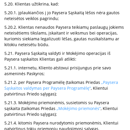
5.20. Klientas užtikrina, kad:
5.20.1. įplaukiančios į jo Paysera Sąskaitą lėšos nėra gautos
neteisėtos veiklos pagrindu;
5.20.2. Klientas nenaudos Paysera teikiamų paslaugų jokiems
neteisėtiems tikslams, įskaitant ir veiksmus bei operacijas,
kuriomis siekiama legalizuoti lėšas, gautas nusikalstamu ar
kitokiu neteisėtu būdu.
5.21. Paysera Sąskaitą valdyti ir Mokėjimo operacijas iš
Paysera sąskaitos Klientas gali atlikti:
5.21.1. internetu, Kliento atstovui prisijungus prie savo
asmeninės Paskyros;
5.21.2. per Paysera Programėlę (taikomas Priedas
„Paysera
Sąskaitos valdymas per Paysera Programėlę“
, Klientui
patvirtinus Priedo sąlygas);
5.21.3. Mokėjimo priemonėmis, susietomis su Paysera
sąskaita (taikomas Priedas
„Mokėjimo priemonės“
, Klientui
patvirtinus Priedo sąlygas);
5.21.4. kitomis Paysera nurodytomis priemonėmis, Klientui
patvirtinus tokių priemonių naudojimosi sąlygas.