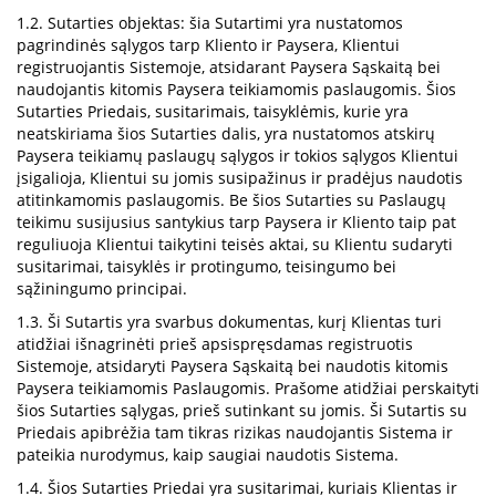
1.2. Sutarties objektas: šia Sutartimi yra nustatomos
pagrindinės sąlygos tarp Kliento ir Paysera, Klientui
registruojantis Sistemoje, atsidarant Paysera Sąskaitą bei
naudojantis kitomis Paysera teikiamomis paslaugomis. Šios
Sutarties Priedais, susitarimais, taisyklėmis, kurie yra
neatskiriama šios Sutarties dalis, yra nustatomos atskirų
Paysera teikiamų paslaugų sąlygos ir tokios sąlygos Klientui
įsigalioja, Klientui su jomis susipažinus ir pradėjus naudotis
atitinkamomis paslaugomis. Be šios Sutarties su Paslaugų
teikimu susijusius santykius tarp Paysera ir Kliento taip pat
reguliuoja Klientui taikytini teisės aktai, su Klientu sudaryti
susitarimai, taisyklės ir protingumo, teisingumo bei
sąžiningumo principai.
1.3. Ši Sutartis yra svarbus dokumentas, kurį Klientas turi
atidžiai išnagrinėti prieš apsispręsdamas registruotis
Sistemoje, atsidaryti Paysera Sąskaitą bei naudotis kitomis
Paysera teikiamomis Paslaugomis. Prašome atidžiai perskaityti
šios Sutarties sąlygas, prieš sutinkant su jomis. Ši Sutartis su
Priedais apibrėžia tam tikras rizikas naudojantis Sistema ir
pateikia nurodymus, kaip saugiai naudotis Sistema.
1.4. Šios Sutarties Priedai yra susitarimai, kuriais Klientas ir