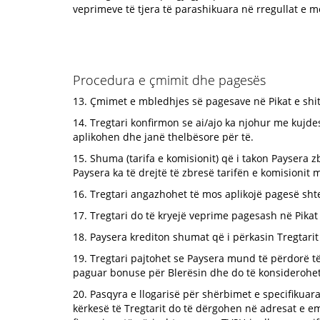
veprimeve të tjera të parashikuara në rregullat e 
Procedura e çmimit dhe pagesës
13. Çmimet e mbledhjes së pagesave në Pikat e shi
14. Tregtari konfirmon se ai/ajo ka njohur me kujd
aplikohen dhe janë thelbësore për të.
15. Shuma (tarifa e komisionit) që i takon Paysera zb
Paysera ka të drejtë të zbresë tarifën e komisionit 
16. Tregtari angazhohet të mos aplikojë pagesë sht
17. Tregtari do të kryejë veprime pagesash në Pikat
18. Paysera krediton shumat që i përkasin Tregtari
19. Tregtari pajtohet se Paysera mund të përdorë të 
paguar bonuse për Blerësin dhe do të konsiderohet 
20. Pasqyra e llogarisë për shërbimet e specifikuara
kërkesë të Tregtarit do të dërgohen në adresat e em