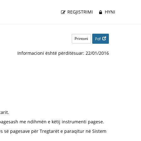
REGJISTRIMI
HYNI
Printoni
Pdf
Informacioni është përditësuar: 22/01/2016
arit.
a pagesash me ndihmën e këtij instrumenti pagese.
s së pagesave për Tregtarët e paraqitur në Sistem