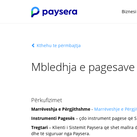
Biznesi
Kthehu te përmbajtja
Mbledhja e pagesave n
Përkufizimet
Marrëveshja e Përgjithshme
-
Marrëveshje e Përgj
Instrumenti Pagesës
– çdo instrument pagese që Si
Tregtari
– Klienti i Sistemit Paysera që shet mall
dhe të siguruar nga Paysera.