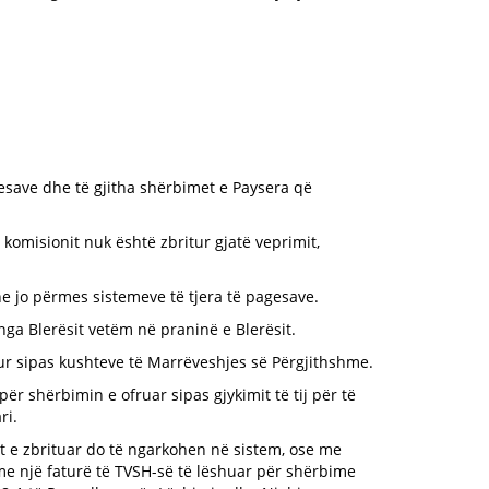
esave dhe të gjitha shërbimet e Paysera që
e komisionit nuk është zbritur gjatë veprimit,
he jo përmes sistemeve të tjera të pagesave.
nga Blerësit vetëm në praninë e Blerësit.
pur sipas kushteve të Marrëveshjes së Përgjithshme.
ër shërbimin e ofruar sipas gjykimit të tij për të
ri.
nit e zbrituar do të ngarkohen në sistem, ose me
 me një faturë të TVSH-së të lëshuar për shërbime