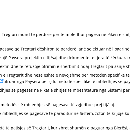
ë Tregtari mund të përdorë për të mbledhur pagesa në Pikën e shitj
esave që Tregtari dëshiron të përdorë janë selektuar në llogarinë e
ëzojë Paysera projektin e tij/saj dhe dokumentet e tjera të kërkuara
ojektin dhe të refuzojë ofrimin e shërbimit ndaj Tregtarit pa asnjë s
in e Tregtarit dhe nëse është e nevojshme për metodën specifike të
ofruar nga Paysera për çdo metodë specifike të mbledhjes së pa
hjes së pagesës në Pikat e shitjes të mbështetura nga Sistemi për
 metodës së mbledhjes së pagesave të zgjedhur prej tij/saj.
të mbledhjes së pagesave të paraqitur në Sistem, zoton të krijojë k
.
ktë të pajisjes së Tregtarit, kur zbret shumën e paguar nga Blerësi