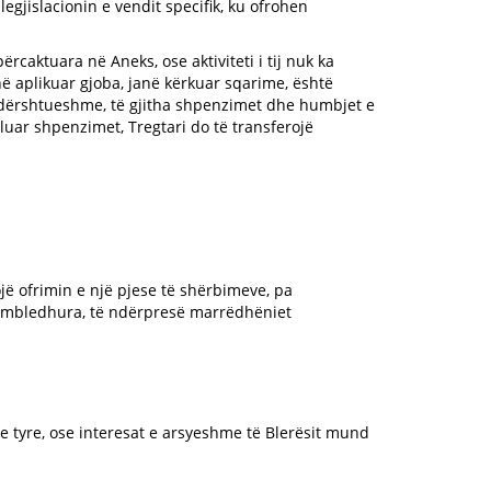
legjislacionin e vendit specifik, ku ofrohen
rcaktuara në Aneks, ose aktiviteti i tij nuk ka
në aplikuar gjoba, janë kërkuar sqarime, është
undërshtueshme, të gjitha shpenzimet dhe humbjet e
luar shpenzimet, Tregtari do të transferojë
jë ofrimin e një pjese të shërbimeve, pa
ë mbledhura, të ndërpresë marrëdhëniet
 e tyre, ose interesat e arsyeshme të Blerësit mund