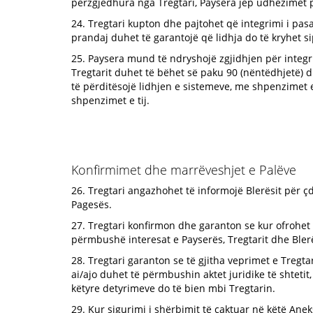
përzgjedhura nga Tregtari, Paysera jep udhëzimet pë
24. Tregtari kupton dhe pajtohet që integrimi i pa
prandaj duhet të garantojë që lidhja do të kryhet 
25. Paysera mund të ndryshojë zgjidhjen për integr
Tregtarit duhet të bëhet së paku 90 (nëntëdhjetë) 
të përditësojë lidhjen e sistemeve, me shpenzimet e
shpenzimet e tij.
Konfirmimet dhe marrëveshjet e Palëve
26. Tregtari angazhohet të informojë Blerësit për 
Pagesës.
27. Tregtari konfirmon dhe garanton se kur ofrohet 
përmbushë interesat e Payserës, Tregtarit dhe Blerë
28. Tregtari garanton se të gjitha veprimet e Treg
ai/ajo duhet të përmbushin aktet juridike të shtetit
këtyre detyrimeve do të bien mbi Tregtarin.
29. Kur sigurimi i shërbimit të caktuar në këtë Ane