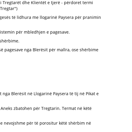
 Tregtarët dhe Klientët e tjerë - përdoret termi
Tregtar")
agesës të lidhura me llogarinë Paysera për pranimin
 Sistemin për mbledhjen e pagesave.
n shërbime.
së pagesave nga Blerësit për mallra, ose shërbime
nga Blerësit në Llogarinë Paysera të tij në Pikat e
ë Aneks zbatohen për Tregtarin. Termat në këtë
t e nevojshme për të porositur këtë shërbim në