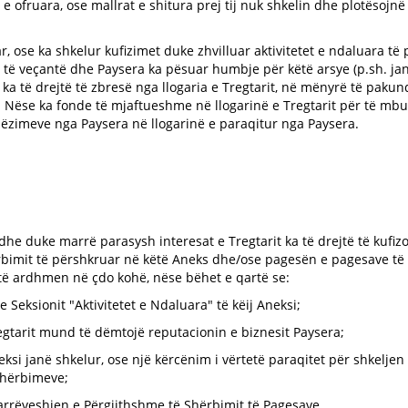
e ofruara, ose mallrat e shitura prej tij nuk shkelin dhe plotësojnë 
 ose ka shkelur kufizimet duke zhvilluar aktivitetet e ndaluara të pë
di të veçantë dhe Paysera ka pësuar humbje për këtë arsye (p.sh. ja
ka të drejtë të zbresë nga llogaria e Tregtarit, në mënyrë të pak
. Nëse ka fonde të mjaftueshme në llogarinë e Tregtarit për të mbu
imeve nga Paysera në llogarinë e paraqitur nga Paysera.
e duke marrë parasysh interesat e Tregtarit ka të drejtë të kufizo
ërbimit të përshkruar në këtë Aneks dhe/ose pagesën e pagesave t
 të ardhmen në çdo kohë, nëse bëhet e qartë se:
e Seksionit "Aktivitetet e Ndaluara" të këij Aneksi;
egtarit mund të dëmtojë reputacionin e biznesit Paysera;
eksi janë shkelur, ose një kërcënim i vërtetë paraqitet për shkeljen
shërbimeve;
 Marrëveshjen e Përgjithshme të Shërbimit të Pagesave.