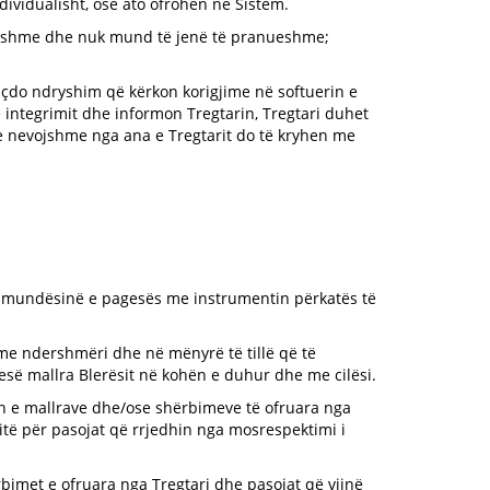
ividualisht, ose ato ofrohen në Sistem.
irueshme dhe nuk mund të jenë të pranueshme;
 çdo ndryshim që kërkon korigjime në softuerin e
 integrimit dhe informon Tregtarin, Tregtari duhet
t e nevojshme nga ana e Tregtarit do të kryhen me
për mundësinë e pagesës me instrumentin përkatës të
 me ndershmëri dhe në mënyrë të tillë që të
hesë mallra Blerësit në kohën e duhur dhe me cilësi.
en e mallrave dhe/ose shërbimeve të ofruara nga
sitë për pasojat që rrjedhin nga mosrespektimi i
rbimet e ofruara nga Tregtari dhe pasojat që vijnë