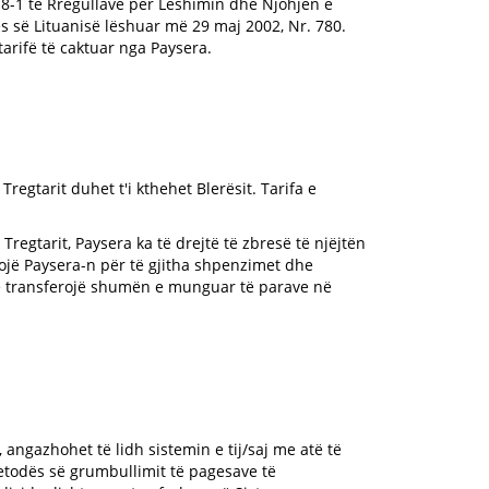
18-1 të Rregullave për Lëshimin dhe Njohjen e
s së Lituanisë lëshuar më 29 maj 2002, Nr. 780.
arifë të caktuar nga Paysera.
regtarit duhet t'i kthehet Blerësit. Tarifa e
egtarit, Paysera ka të drejtë të zbresë të njëjtën
jë Paysera-n për të gjitha shpenzimet dhe
të transferojë shumën e munguar të parave në
 angazhohet të lidh sistemin e tij/saj me atë të
etodës së grumbullimit të pagesave të