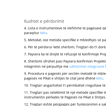
Kushtet e përdorimit
4. Lista e instrumenteve të vlefshme të pagesave q
paraqitur
këtu
.
5. Metodat, ose metoda specifike e mbledhjes së pag
6. Për të përdorur këtë shërbim, Tregtari do t'i dor
7. Paysera ka të drejtë të refuzojë të konfirmojë Pr
8. Shërbimi ofrohet pasi Paysera konfirmon Projekt
integrimin në përputhje me
udhëzimet integruese
9. Procedura e pagesës për secilën metodë të mbled
pagesës në Pikat e shitjes të cilat janë dhënë
këtu
.
10. Tregtari angazhohet t'i përmbahet rregullave të
11. Tregtari pas selektimit të një metode specifike 
instrumentin përkatës të Pagesës në Pikat e Shitjes
12. Tregtari është përgjegjës për funksionimin e sa