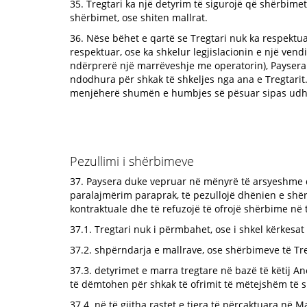
35. Tregtari ka një detyrim të sigurojë që shërbimet 
shërbimet, ose shiten mallrat.
36. Nëse bëhet e qartë se Tregtari nuk ka respektuar,
respektuar, ose ka shkelur legjislacionin e një ven
ndërprerë një marrëveshje me operatorin), Paysera 
ndodhura për shkak të shkeljes nga ana e Tregtarit
menjëherë shumën e humbjes së pësuar sipas udhëz
Pezullimi i shërbimeve
37. Paysera duke vepruar në mënyrë të arsyeshme dh
paralajmërim paraprak, të pezullojë dhënien e sh
kontraktuale dhe të refuzojë të ofrojë shërbime në
37.1. Tregtari nuk i përmbahet, ose i shkel kërkesat 
37.2. shpërndarja e mallrave, ose shërbimeve të Tr
37.3. detyrimet e marra tregtare në bazë të këtij An
të dëmtohen për shkak të ofrimit të mëtejshëm të 
37.4. në të gjitha rastet e tjera të përcaktuara në