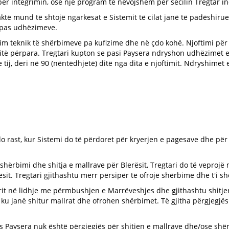
r integrimin, ose një program të nevojshëm për secilin Tregtar ind
saktë mund të shtojë ngarkesat e Sistemit të cilat janë të padësh
sipas udhëzimeve.
im teknik të shërbimeve pa kufizime dhe në çdo kohë. Njoftimi për
ditë përpara. Tregtari kupton se pasi Paysera ndryshon udhëzimet e
 tij, deri në 90 (nëntëdhjetë) ditë nga dita e njoftimit. Ndryshime
çdo rast, kur Sistemi do të përdoret për kryerjen e pagesave dhe 
shërbimi dhe shitja e mallrave për Blerësit, Tregtari do të veprojë
sit. Tregtari gjithashtu merr përsipër të ofrojë shërbime dhe t'i s
tarit në lidhje me përmbushjen e Marrëveshjes dhe gjithashtu shitj
, ku janë shitur mallrat dhe ofrohen shërbimet. Të gjitha përgjegjë
ks Paysera nuk është përgjegjës për shitjen e mallrave dhe/ose shë