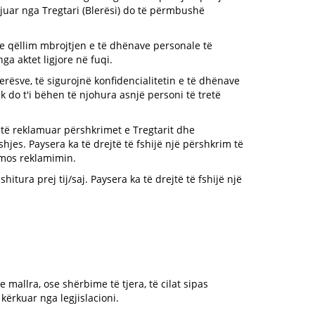
ijuar nga Tregtari (Blerësi) do të përmbushë
me qëllim mbrojtjen e të dhënave personale të
ga aktet ligjore në fuqi.
erësve, të sigurojnë konfidencialitetin e të dhënave
 do t'i bëhen të njohura asnjë personi të tretë
 të reklamuar përshkrimet e Tregtarit dhe
jes. Paysera ka të drejtë të fshijë një përshkrim të
o mos reklamimin.
tura prej tij/saj. Paysera ka të drejtë të fshijë një
 mallra, ose shërbime të tjera, të cilat sipas
 kërkuar nga legjislacioni.