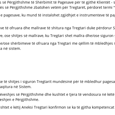
ë Përgjithshme të Shërbimit të Pagesave për të gjithë Klientët - si
sës së Përgjithshme zbatohen vetëm për Tregtarët, përdoret termi "
n e pagesave, ku mund të instalohet zgjidhjet e instrumenteve të p
meve të ofruara dhe mallrave të shitura nga Tregtari duke përdorur
eve, ose shitjes së mallrave, ku Tregtari shet mallra dhe/ose siguro
he/ose shërbimeve të ofruara nga Tregtari me qëllim të mbledhjes 
ra në sistem.
ke të shitjes i siguron Tregtarit mundësinë për të mbledhur pagesat 
aqitura në Sistem.
rrëveshjes së Përgjithshme dhe kushtet e tjera të vendosura në kët
eshjen e Përgjithshme.
ushtet e këtij Aneksi Tregtari konfirmon se ka të gjitha kompetenca