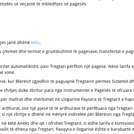
metodës së veçantë të mbledhjes së pagesës.
tjes janë dhënë
këtu
.
es çmimet dhe termat e grumbullimit të pagesave, transfertat e pag
ritet automatikisht, pasi Tregtari përfiton një pagesë. Nëse tarifa 
më vonë.
esë, kur Blerësit zgjedhin të paguajnë Tregtarin përmes Sistemit d
 e shitjes duke zbritur para nga instrumentet e Pagesës të ofruara 
t për mallrat dhe shërbimet në Llogarinë Paysera të Tregtarit e ha
ardhurat, ose një pjesë të të ardhurave të përfituara nga Tregtari p
si një zbritje e dhënë në mënyrë indirekte për Blerësin nga Tregta
 në këtë Aneks dhe që i ofrohet Tregtarit, si edhe tarifa e komisio
ailit të dhëna nga Tregtari. Pasqyra e llogarisë është e barabartë