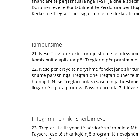
financiare të përjashtuara nga TVSH-ja dhe e specif
Dokumenteve të Kontabilitetit të Përdorura për Llog
Kërkesa e Tregtarit për sigurimin e një deklarate m
Rimbursime
21. Nëse Tregtari ka zbritur një shumë të ndryshme n
Komisionit e aplikuar për Tregtarin për pranimin e n
22. Nëse për arsye të ndryshme fondet janë zbritur
shumë parash nga Tregtari dhe Tregtari duhet të t
humbjet. Nëse Tregtari nuk ka sasi të mjaftueshme
llogarinë e paraqitur nga Paysera brenda 7 ditëve 
Integrimi Teknik i shërbimeve
23. Tregtari, i cili synon të përdorë shërbimin e Mb
Paysera, ose të shkarkojë një program të nevojshë