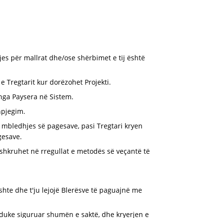
es për mallrat dhe/ose shërbimet e tij është
 Tregtarit kur dorëzohet Projekti.
 nga Paysera në Sistem.
hpjegim.
 mbledhjes së pagesave, pasi Tregtari kryen
gesave.
shkruhet në rregullat e metodës së veçantë të
ushte dhe t'ju lejojë Blerësve të paguajnë me
, duke siguruar shumën e saktë, dhe kryerjen e