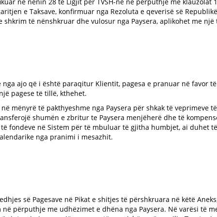
ikuar në nenin 28 të Ligjit për TVSH-në në përputhje me klauzolat 
aritjen e Taksave, konfirmuar nga Rezoluta e qeverisë së Republikë
e shkrim të nënshkruar dhe vulosur nga Paysera, aplikohet me një t
ga ajo që i është paraqitur Klientit, pagesa e pranuar në favor të T
jë pagese të tillë, kthehet.
 në mënyrë të pakthyeshme nga Paysera për shkak të veprimeve të Tr
ransferojë shumën e zbritur te Paysera menjëherë dhe të kompenso
 të fondeve në Sistem për të mbuluar të gjitha humbjet, ai duhet 
kalendarike nga pranimi i mesazhit.
ledhjes së Pagesave në Pikat e shitjes të përshkruara në këtë Aneks,
m në përputhje me udhëzimet e dhëna nga Paysera. Në varësi të m