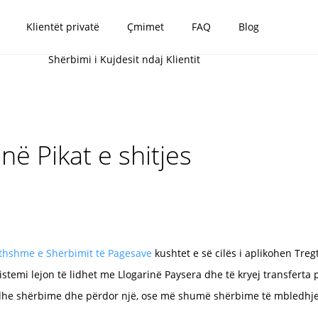
Klientët privatë
Çmimet
FAQ
Blog
Shërbimi i Kujdesit ndaj Klientit
ë Pikat e shitjes
ithshme e Shërbimit të Pagesave
kushtet e së cilës i aplikohen Tregt
stemi lejon të lidhet me Llogarinë Paysera dhe të kryej transfert
ra dhe shërbime dhe përdor një, ose më shumë shërbime të mbledhje