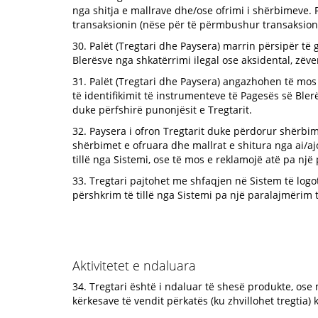
nga shitja e mallrave dhe/ose ofrimi i shërbimeve. 
transaksionin (nëse për të përmbushur transaksion
30. Palët (Tregtari dhe Paysera) marrin përsipër t
Blerësve nga shkatërrimi ilegal ose aksidental, zëve
31. Palët (Tregtari dhe Paysera) angazhohen të mos 
të identifikimit të instrumenteve të Pagesës së Ble
duke përfshirë punonjësit e Tregtarit.
32. Paysera i ofron Tregtarit duke përdorur shërbi
shërbimet e ofruara dhe mallrat e shitura nga ai/aj
tillë nga Sistemi, ose të mos e reklamojë atë pa nj
33. Tregtari pajtohet me shfaqjen në Sistem të logot
përshkrim të tillë nga Sistemi pa një paralajmërim 
Aktivitetet e ndaluara
34. Tregtari është i ndaluar të shesë produkte, ose 
kërkesave të vendit përkatës (ku zhvillohet tregtia) 