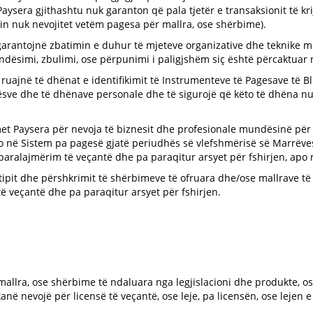
Paysera gjithashtu nuk garanton që pala tjetër e transaksionit të kr
in nuk nevojitet vetëm pagesa për mallra, ose shërbime).
ë garantojnë zbatimin e duhur të mjeteve organizative dhe teknike 
ndësimi, zbulimi, ose përpunimi i paligjshëm siç është përcaktuar n
ruajnë të dhënat e identifikimit të Instrumenteve të Pagesave të Bl
rësve dhe të dhënave personale dhe të sigurojë që këto të dhëna nuk
met Paysera për nevoja të biznesit dhe profesionale mundësinë për
o në Sistem pa pagesë gjatë periudhës së vlefshmërisë së Marrëvesh
ë paralajmërim të veçantë dhe pa paraqitur arsyet për fshirjen, ap
ipit dhe përshkrimit të shërbimeve të ofruara dhe/ose mallrave të shi
të veçantë dhe pa paraqitur arsyet për fshirjen.
mallra, ose shërbime të ndaluara nga legjislacioni dhe produkte, ose
kanë nevojë për licensë të veçantë, ose leje, pa licensën, ose lejen e