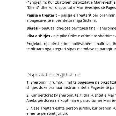
(*Shpjegim: Kur zbatohen dispozitat e Marrëveshjes s
"Klient" dhe kur dispozitat e Marrëveshjes së Page
Pajisja e tregtarit
– pajisja e Tregtarit për pranimi
e pagesave, të mbështetura nga Sistemi.
Blerësi
- paguesi dhe/ose përfituesi final i shërbi
Pika e shitjes
- një pikë fizike e ofrimit të shërbim
Projekti
- një përshkrim i hollësishëm i mallrave d
të ofruara nga Tregtari sipas metodave të paraqitu
Dispozitat e përgjithshme
1. Shërbimi i grumbullimit të pagesave në pikat fizi
shitjes duke pranuar instrumentet e Pagesës të par
2. Kur përdoret ky shërbim, të gjitha kushtet e Ma
Aneks përdoren në kuptimin e paraqitur në Marrëv
3. Nëse Tregtari është person juridik, kur pranon k
emër të personit juridik.