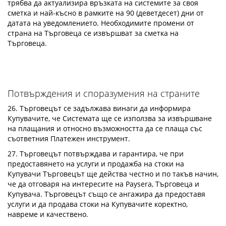
трябва да актуализира връзката на системите за своя
сметка и най-късно в рамките на 90 (деветдесет) дни от
датата на уведомлението. Необходимите промени от
страна на Търговеца се извършват за сметка на
Търговеца.
Потвърждения и споразумения на страните
26. Търговецът се задължава винаги да информира
Купувачите, че Системата ще се използва за извършване
на плащания и относно възможността да се плаща със
съответния Платежен инструмент.
27. Търговецът потвърждава и гарантира, че при
предоставянето на услуги и продажба на стоки на
Купувачи Търговецът ще действа честно и по такъв начин,
че да отговаря на интересите на Paysera, Търговеца и
Купувача. Търговецът също се ангажира да предоставя
услуги и да продава стоки на Купувачите коректно,
навреме и качествено.