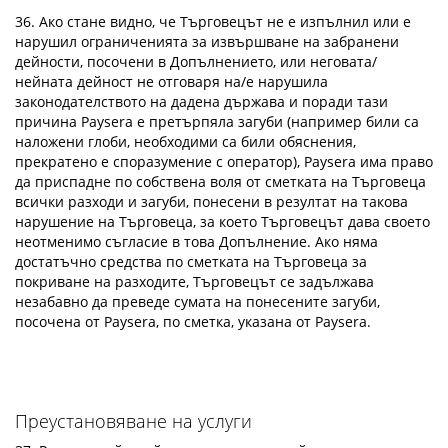
36. Ако стане видно, че Търговецът не е изпълнил или е
нарушил ограниченията за извършване на забранени
дейности, посочени в Допълнението, или неговата/
нейната дейност не отговаря на/e нарушила
законодателството на дадена държава и поради тази
причина Paysera е претърпяла загуби (например били са
наложени глоби, необходими са били обяснения,
прекратено е споразумение с оператор), Paysera има право
да приспадне по собствена воля от сметката на Търговеца
всички разходи и загуби, понесени в резултат на такова
нарушение на Търговеца, за което Търговецът дава своето
неотменимо съгласие в това Допълнение. Ако няма
достатъчно средства по сметката на Търговеца за
покриване на разходите, Търговецът се задължава
незабавно да преведе сумата на понесените загуби,
посочена от Paysera, по сметка, указана от Paysera.
Преустановяване на услуги