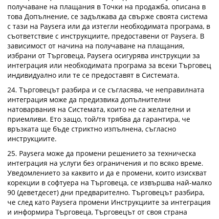
получаване на плащания в Точки на продажба, описана в
това Допълнение, се задължава да свърже своята система
с тази на Paysera или да изтегли необходимата програма, в
съответствие с инструкциите, предоставени от Paysera. В
зависимост от начина на получаване на плащания,
избрани от Търговеца, Paysera осигурява инструкции за
интеграция или необходимата програма за всеки Търговец
индивидуално или те се предоставят в Системата.
24. Търговецът разбира и се съгласява, че неправилната
интеграция може да предизвика допълнителни
натоварвания на Системата, които не са желателни и
приемливи. Ето защо, той/тя трябва да гарантира, че
връзката ще бъде стриктно изпълнена, съгласно
инструкциите.
25. Paysera може да промени решението за техническа
интеграция на услуги без ограничения и по всяко време.
Уведомлението за каквито и да е промени, които изискват
корекции в софтуера на Търговеца, се извършва най-малко
90 (деветдесет) дни предварително. Търговецът разбира,
че след като Paysera промени Инструкциите за интеграция
и информира Търговеца, Търговецът от своя страна