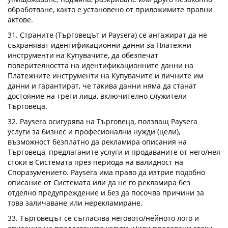
обработване, както е установено от приложимите правни
актове.
31. Страните (Търговецът и Paysera) се ангажират да не
съхраняват идентификационни данни за Платежни
инструменти на Купувачите, да обезпечат
поверителността на идентификационните данни на
Платежните инструменти на Купувачите и личните им
данни и гарантират, че такива данни няма да станат
достояние на трети лица, включително служители
Търговеца.
32. Paysera осигурява на Търговеца, ползващ Paysera
услуги за бизнес и професионални нужди (цели),
възможност безплатно да рекламира описания на
Търговеца, предлаганите услуги и продаваните от него/нея
стоки в Системата през периода на валидност на
Споразумението. Paysera има право да изтрие подобно
описание от Системата или да не го рекламира без
отделно предупреждение и без да посочва причини за
това заличаване или нерекламиране.
33. Търговецът се съгласява неговото/нейното лого и