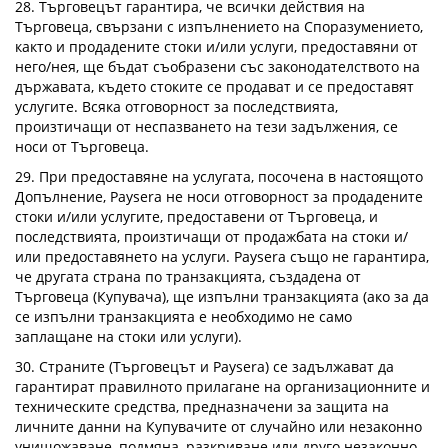
28. Търговецът гарантира, че всички действия на
Търговеца, свързани с изпълнението на Споразумението,
както и продадените стоки и/или услуги, предоставяни от
него/нея, ще бъдат съобразени със законодателството на
държавата, където стоките се продават и се предоставят
услугите. Всяка отговорност за последствията,
произтичащи от неспазването на тези задължения, се
носи от Търговеца.
29. При предоставяне на услугата, посочена в настоящото
Допълнение, Paysera не носи отговорност за продадените
стоки и/или услугите, предоставени от Търговеца, и
последствията, произтичащи от продажбата на стоки и/
или предоставянето на услуги. Paysera също не гарантира,
че другата страна по транзакцията, създадена от
Търговеца (Купувача), ще изпълни транзакцията (ако за да
се изпълни транзакцията е необходимо не само
заплащане на стоки или услуги).
30. Страните (Търговецът и Paysera) се задължават да
гарантират правилното прилагане на организационните и
техническите средства, предназначени за защита на
личните данни на Купувачите от случайно или незаконно
унищожаване, подмяна, разкриване или друго незаконно