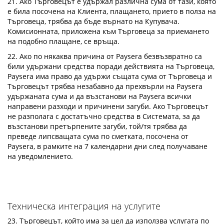
21. Ако Търговецът е удържал различна сума от тази, която
е била посочена на Клиента, плащането, прието в полза на
Търговеца, трябва да бъде върнато на Купувача.
Комисионната, приложена към Търговеца за приемането
на подобно плащане, се връща.
22. Ако по някаква причина от Paysera безвъзвратно са
били удържани средства поради действията на Търговеца,
Paysera има право да удържи същата сума от Търговеца и
Търговецът трябва незабавно да прехвърли на Paysera
удържаната сума и да възстанови на Paysera всички
направени разходи и причинени загуби. Ако Търговецът
не разполага с достатъчно средства в Системата, за да
възстанови претърпените загуби, той/тя трябва да
преведе липсващата сума по сметката, посочена от
Paysera, в рамките на 7 календарни дни след получаване
на уведомлението.
Техническа интеграция на услугите
23. Търговецът, който има за цел да използва услугата по