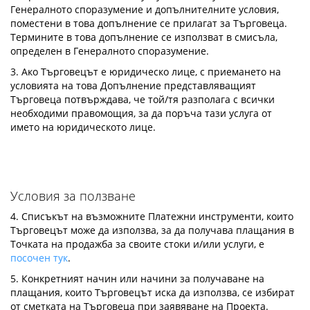
Генералното споразумение и допълнителните условия,
поместени в това допълнение се прилагат за Търговеца.
Термините в това допълнение се използват в смисъла,
определен в Генералното споразумение.
3. Ако Търговецът е юридическо лице, с приемането на
условията на това Допълнение представляващият
Търговеца потвърждава, че той/тя разполага с всички
необходими правомощия, за да поръча тази услуга от
името на юридическото лице.
Условия за ползване
4. Списъкът на възможните Платежни инструменти, които
Търговецът може да използва, за да получава плащания в
Точката на продажба за своите стоки и/или услуги, е
посочен тук
.
5. Конкретният начин или начини за получаване на
плащания, които Търговецът иска да използва, се избират
от сметката на Търговеца при заявяване на Проекта.