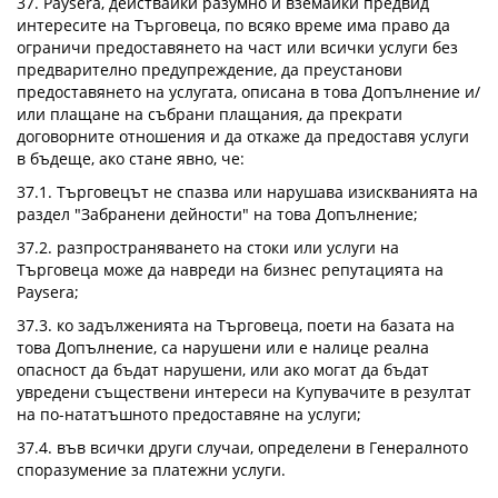
37. Paysera, действайки разумно и вземайки предвид
интересите на Търговеца, по всяко време има право да
ограничи предоставянето на част или всички услуги без
предварително предупреждение, да преустанови
предоставянето на услугата, описана в това Допълнение и/
или плащане на събрани плащания, да прекрати
договорните отношения и да откаже да предоставя услуги
в бъдеще, ако стане явно, че:
37.1. Търговецът не спазва или нарушава изискванията на
раздел "Забранени дейности" на това Допълнение;
37.2. разпространяването на стоки или услуги на
Търговеца може да навреди на бизнес репутацията на
Paysera;
37.3. ко задълженията на Търговеца, поети на базата на
това Допълнение, са нарушени или е налице реална
опасност да бъдат нарушени, или ако могат да бъдат
увредени съществени интереси на Купувачите в резултат
на по-нататъшното предоставяне на услуги;
37.4. във всички други случаи, определени в Генералното
споразумение за платежни услуги.