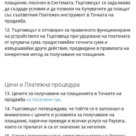
плащания, посочен в Системата, Търговецът се задължава
да създаде условия и да позволи на Купувачите да плащат
със съответния Платежен инструмент в Точката на
продажба.
12. Търговецът е отговорен за правилното функциониране
на устройството на Търговеца при удържане на платената
от купувача сума, предоставяйки точната сума и
извършвайки други действия, предвидени в правилата на
конкретния метод за получаване на плащания.
Цени и Платежна процедура
13. Цените за получаване на плащанията в Точките на
продажба
са посочени тук
.
14. Търговецът потвърждава, че той/тя се е запознал/-а
внимателно с цените и условията за получаване на
плащания, парични преводи и всички услуги на Paysera,
които се прилагат и са от значение за него/нея.
15. Сумата (комисионната), която принадлежи на Paysera,