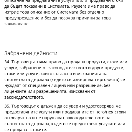
описание на предлаганите услуги и/или продавани стоки
да бъдат показани в Системата. Paysera има право да
изтрие това описание от Системата без отделно
предупреждение и без да посочва причини за това
заличаване.
Забранени дейности
34. Търговецът няма право да продава продукти, стоки или
услуги, забранени от законодателството и други продукти,
стоки или услуги, които съгласно изискванията на
съответната държава (където се извършва търговията) се
нуждаят от специален лиценз или разрешение, без
лицензите или разрешенията, изисквани от
законодателството.
35. Търговецът е длъжен да се увери и удостоверява, че
предоставяните услуги или продаваните от него/нея стоки
отговарят на и не нарушават законодателството на
съответната държава, където се предоставят услугите или
се продават стоките.