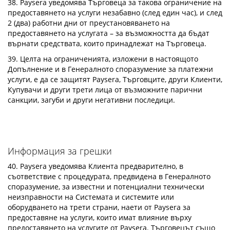
38. Paysera уведомява Търговеца за такова ограничение на
предоставянето на услуги незабавно (след един час), и след
2 (два) работни дни от преустановяването на
предоставянето на услугата – за възможността да бъдат
върнати средствата, които принадлежат на Търговеца.
39. Целта на ограниченията, изложени в настоящото
Допълнение и в Генералното споразумение за платежни
услуги, е да се защитят Paysera, Търговците, други Клиенти,
Купувачи и други трети лица от възможните парични
санкции, загуби и други негативни последици.
Информация за грешки
40. Paysera уведомява Клиента предварително, в
съответствие с процедурата, предвидена в Генералното
споразумение, за известни и потенциални технически
неизправности на Системата и системите или
оборудването на трети страни, наети от Paysera за
предоставяне на услуги, които имат влияние върху
предоставянето на услугите от Paysera. Търговецът също