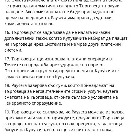
се приспада автоматично след като Търговецът получи
плащане. Ако комисионната не бъде приспадната по
време на операцията, Paysera има право да удържи
комисионната по-късно.
16. Търговецът се задължава да не налага никакви
допълнителни такси, когато Купувачите избират да плащат
на Търговеца чрез Системата и не чрез други платежни
системи.
17. Търговецът ще извършва платежни операции в
Точките на продажба чрез удържане на пари от
Платежните инструменти, предоставени от Купувачите
само в присъствието на Купувача.
18. Paysera заверява със суми, които принадлежат на
Търговеца за неговите/нейните стоки и услуги, Paysera
сметката на Търговеца, открита съгласно условията на
Генералното споразумение.
19. Търговецът се съгласява, че Paysera може да използва
приходите или част от приходите, получени от Търговеца
за предоставената услуга, по своя преценка, за да плаща
бонуси на Купувача, и това ще се счита за отстъпка,