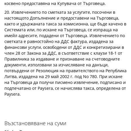
косвено предоставяна на Купувача от Търговеца.
20. Извлечението по сметката за услугите, посочени в
настоящото Допълнение и предоставени на Търговеца,
както и удържаната такса за комисионна, ще бъде качено в
Системата или, по искане на Търговеца, се изпраща на
имейл адресите, подадени от Търговеца. Извлечението по
сметката е равностойно на ДДС фактура, издадена за
финансови услуги, освободени от ДДС и конкретизирани в
член 28 от Закона за ДДС, в съответствие с клаузи 18-1 от
Правилника за издаване и признаване на счетоводните
документи, използвани за изчисляване на данъци,
потвърдени от Резолюция на правителството на Република
Литва, издадена на 29 май 2002 г. под No 780. При искане
на Търговеца да получи писмено извлечение, подписано и
подпечатано от Paysera, се начислява такса, определена от
Paysera.
Възстановяване на суми