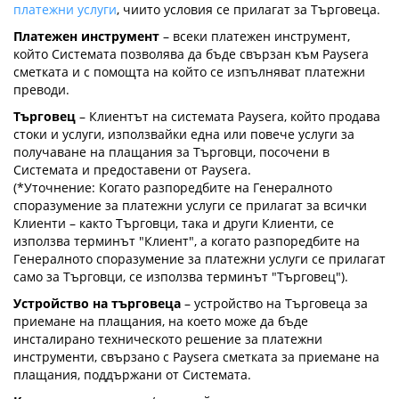
платежни услуги
, чиито условия се прилагат за Търговeцa.
Платежен инструмент
– всеки платежен инструмент,
който Системата позволява да бъде свързан към Paysera
сметката и с помощта на който се изпълняват платежни
преводи.
Търговец
– Клиентът на системата Paysera, който продава
стоки и услуги, използвайки една или повече услуги за
получаване на плащания за Търговци, посочени в
Системата и предоставени от Paysera.
(*Уточнение: Когато разпоредбите на Генералното
споразумение за платежни услуги се прилагат за всички
Клиенти – както Търговци, така и други Клиенти, се
използва терминът "Клиент", а когато разпоредбите на
Генералното споразумение за платежни услуги се прилагат
само за Търговци, се използва терминът "Търговец").
Устройство на търговеца
– устройство на Търговеца за
приемане на плащания, на което може да бъде
инсталирано техническото решение за платежни
инструменти, свързано с Paysera сметката за приемане на
плащания, поддържани от Системата.