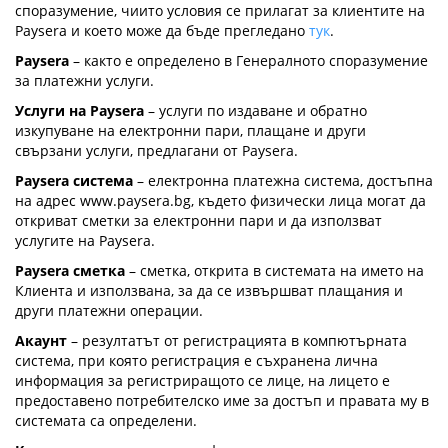
споразумение, чиито условия се прилагат за клиентите на
Paysera и което може да бъде прегледано
тук
.
Paysera
– както е определено в Генералното споразумение
за платежни услуги.
Услуги на Paysera
– услуги по издаване и обратно
изкупуване на електронни пари, плащане и други
свързани услуги, предлагани от Paysera.
Paysera система
– електронна платежна система, достъпна
на адрес www.paysera.bg, където физически лица могат да
откриват сметки за електронни пари и да използват
услугите на Paysera.
Paysera сметка
– сметка, открита в системата на името на
Клиента и използвана, за да се извършват плащания и
други платежни операции.
Акаунт
– резултатът от регистрацията в компютърната
система, при която регистрация е съхранена лична
информация за регистриращото се лице, на лицето е
предоставено потребителско име за достъп и правата му в
системата са определени.