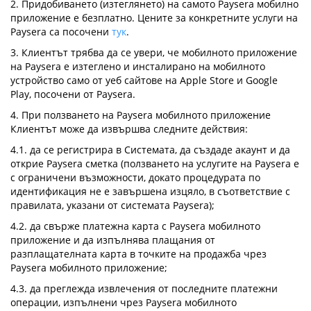
2. Придобиването (изтеглянето) на самото Paysera мобилно
приложение е безплатно. Цените за конкретните услуги на
Paysera са посочени
тук
.
3. Клиентът трябва да се увери, че мобилното приложение
на Paysera е изтеглено и инсталирано на мобилното
устройство само от уеб сайтове на Apple Store и Google
Play, посочени от Paysera.
4. При ползването на Paysera мобилното приложение
Клиентът може да извършва следните действия:
4.1. да се регистрира в Системата, да създаде акаунт и да
открие Paysera сметка (ползването на услугите на Paysera е
с ограничени възможности, докато процедурата по
идентификация не е завършена изцяло, в съответствие с
правилата, указани от системата Paysera);
4.2. да свърже платежна карта с Paysera мобилното
приложение и да изпълнява плащания от
разплащателната карта в точките на продажба чрез
Paysera мобилното приложение;
4.3. да преглежда извлечения от последните платежни
операции, изпълнени чрез Paysera мобилното