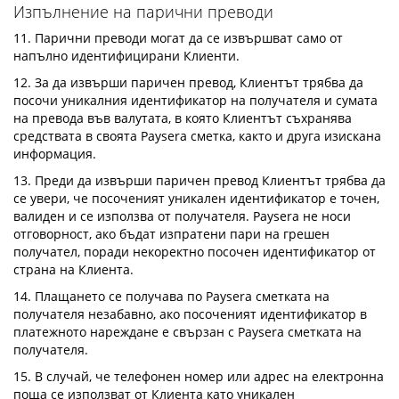
Изпълнение на парични преводи
11. Парични преводи могат да се извършват само от
напълно идентифицирани Клиенти.
12. За да извърши паричен превод, Клиентът трябва да
посочи уникалния идентификатор на получателя и сумата
на превода във валутата, в която Клиентът съхранява
средствата в своята Paysera сметка, както и друга изискана
информация.
13. Преди да извърши паричен превод Клиентът трябва да
се увери, че посоченият уникален идентификатор е точен,
валиден и се използва от получателя. Paysera не носи
отговорност, ако бъдат изпратени пари на грешен
получател, поради некоректно посочен идентификатор от
страна на Клиента.
14. Плащането се получава по Paysera сметката на
получателя незабавно, ако посоченият идентификатор в
платежното нареждане е свързан с Paysera сметката на
получателя.
15. В случай, че телефонен номер или адрес на електронна
поща се използват от Клиента като уникален