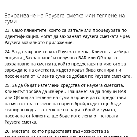
Захранване на Paysera сметка или теглене на
суми
23. Само Клиентите, които са изпълнили процедурата по
идентификация, могат да захранват Paysera сметката чрез
Paysera мобилното приложение.
24. За да захрани своята Paysera сметка, Клиентът избира
опцията „Захранване“ и получава BAR или QR код за
захранване на сметката, който предоставя на мястото за
зареждане на сметката, където кодът бива сканиран и
посочената от Клиента сума се добавя по Paysera сметката.
25. За да бъдат изтеглени средства от Paysera сметката,
Клиентът трябва да избере „Плащане“, за да получи BAR
или QR код за теглене на суми в брой и да го предостави
на мястото за теглене на пари в брой, където ще бъде
сканиран кодът за теглене на пари в брой и сумата,
посочена от Клиента, ще бъде изтеглена от неговата
Paysera сметка.
26. Местата, които предоставят възможността за