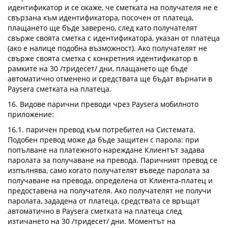
идентификатор и се окаже, че сметката на получателя не е
свързана към идентификатора, посочен от платеца,
плащането ще бъде заверено, след като получателят
свърже своята сметка с идентификатора, указан от платеца
(ако е налице подобна възможност). Ако получателят не
свърже своята сметка с конкретния идентификатор в
рамките на 30 /тридесет/ дни, плащането ще бъде
автоматично отменено и средствата ще бъдат върнати в
Paysera сметката на платеца.
16. Видове парични преводи чрез Paysera мобилното
приложение:
16.1. паричен превод към потребител на Системата.
Подобен превод може да бъде защитен с парола: при
попълване на платежното нареждане Клиентът задава
паролата за получаване на превода. Паричният превод се
изпълнява, само когато получателят въведе паролата за
получаване на превода, определена от Клиента-платец и
предоставена на получателя. Ако получателят не получи
паролата, зададена от платеца, средствата се връщат
автоматично в Paysera сметката на платеца след
изтичането на 30 /тридесет/ дни. Моментът на