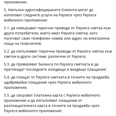
приложение.
5. Напълно идентифицираните Клиенти могат да
използват следните услуги на Paysera чрез Paysera
мобилното приложение:
5.1. да извършват парични преводи от Paysera сметка към
други потребители, които имат Paysera сметка, като
посочват само телефонен номер или адрес на електронна
поща на получателя;
5.2. да изпълняват парични преводи от Paysera сметка към
сметки в други системи, различни от Paysera;
5.3. да проверяват баланса по Paysera сметката и да
преглеждат последните изходящи и входящи плащания;
5.4. да плащат от Paysera сметката в точките на продажба,
одобрявайки плащания чрез Paysera мобилното
приложение;
5.5. да свързват платежна карта с Paysera мобилното
приложение и да изпълняват плащания от
разплащателната карта в точките на продажба чрез
Paysera мобилното приложение;