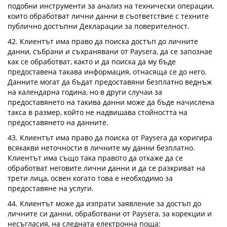
подобни инструменти за анализ на технически операции,
които обработват лични данни в съответствие с техните
публично достъпни Декларации за поверителност.
42. Клиентът има право да поиска достъп до личните
данни, събрани и съхранявани от Paysera, да се запознае
как се обработват, както и да поиска да му бъде
предоставена такава информация, отнасяща се до него.
Данните могат да бъдат предоставяни безплатно веднъж
на календарна година, но в други случаи за
предоставянето на такива данни може да бъде начислена
такса в размер, който не надвишава стойността на
предоставянето на данните.
43. Клиентът има право да поиска от Paysera да коригира
всякакви неточности в личните му данни безплатно.
Клиентът има също така правото да откаже да се
обработват неговите лични данни и да се разкриват на
трети лица, освен когато това е необходимо за
предоставяне на услуги.
44. Клиентът може да изпрати заявление за достъп до
личните си данни, обработвани от Paysera, за корекции и
несъгласия, на следната електронна поща: