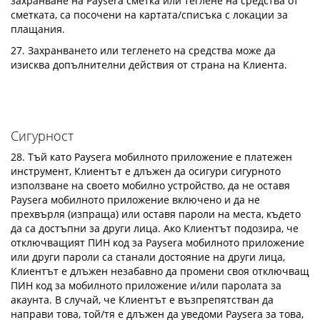
захранване на Paysera сметка или теглене на средства от
сметката, са посочени на картата/списъка с локации за
плащания.
27. Захранването или тегленето на средства може да
изисква допълнителни действия от страна на Клиента.
Сигурност
28. Тъй като Paysera мобилното приложение е платежен
инструмент, Клиентът е длъжен да осигури сигурното
използване на своето мобилно устройство, да не оставя
Paysera мобилното приложение включено и да не
прехвърля (изпраща) или оставя пароли на места, където
да са достъпни за други лица. Ако Клиентът подозира, че
отключващият ПИН код за Paysera мобилното приложение
или други пароли са станали достояние на други лица,
Клиентът е длъжен незабавно да промени своя отключващ
ПИН код за мобилното приложение и/или паролата за
акаунта. В случай, че Клиентът е възпрепятстван да
направи това, той/тя е длъжен да уведоми Paysera за това,