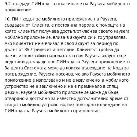
9.2. създаде ПИН код за отключване на Paysera мобилното
приложение.
10. ПИН кодът за мобилното приложение на Paysera,
създаден от Клиента, е постоянна парола, с помощта на
която Клиентът получава достъп/отключва своето Paysera
мобилно приложение, влиза в акаунта си и го управлява.
Ако Клиентът не е влизал в своя акаунт за период по-
дълъг от 35 /тридесет и пет/ дни, Клиентът трябва да
влезе, използвайки паролата за своя Paysera акаунт още
веднъж и да зададе нов ПИН код за Paysera приложението.
За целта Системата може да изиска въвеждане на Кода за
потвърждение. Paysera посочва, че ако Paysera мобилното
приложение е използвано и не е изключено, а мобилното
устройство не е заключено и не е преминало в спящ
режим, Paysera мобилното приложение може да бъде
отваряно и достъпно за известно допълнително време от
същото мобилно устройство, без повторно въвеждане на
ПИН кода за Paysera мобилното приложение.