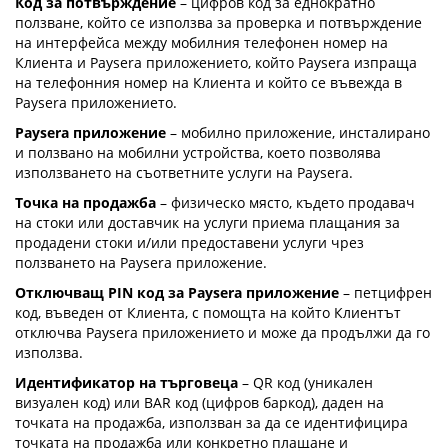
Код за потвърждение
– цифров код за еднократно
ползване, който се използва за проверка и потвърждение
на интерфейса между мобилния телефонен номер на
Клиента и Paysera приложението, който Paysera изпраща
на телефонния номер на Клиента и който се въвежда в
Paysera приложението.
Paysera приложение
– мобилно приложение, инсталирано
и ползвано на мобилни устройства, което позволява
използването на съответните услуги на Paysera.
Точка на продажба
– физическо място, където продавач
на стоки или доставчик на услуги приема плащания за
продадени стоки и/или предоставени услуги чрез
ползването на Paysera приложение.
Отключващ PIN код за Paysera приложение
– петцифрен
код, въведен от Клиента, с помощта на който Клиентът
отключва Paysera приложението и може да продължи да го
използва.
Идентификатор на търговеца
– QR код (уникален
визуален код) или BAR код (цифров баркод), даден на
точката на продажба, използван за да се идентифицира
точката на продажба или конкретно плащане и