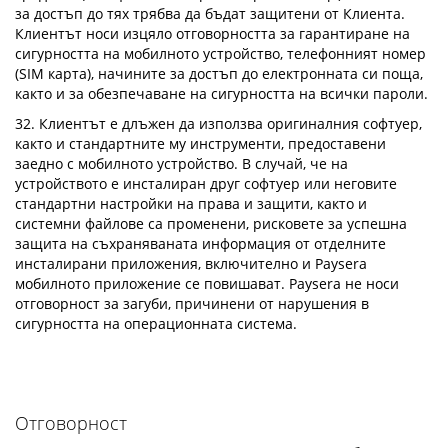
за достъп до тях трябва да бъдат защитени от Клиента.
Клиентът носи изцяло отговорността за гарантиране на
сигурността на мобилното устройство, телефонният номер
(SIM карта), начините за достъп до електронната си поща,
както и за обезпечаване на сигурността на всички пароли.
32. Клиентът е длъжен да използва оригиналния софтуер,
както и стандартните му инструменти, предоставени
заедно с мобилното устройство. В случай, че на
устройството е инсталиран друг софтуер или неговите
стандартни настройки на права и защити, както и
системни файлове са променени, рисковете за успешна
защита на съхраняваната информация от отделните
инсталирани приложения, включително и Paysera
мобилното приложение се повишават. Paysera не носи
отговорност за загуби, причинени от нарушения в
сигурността на операционната система.
Отговорност