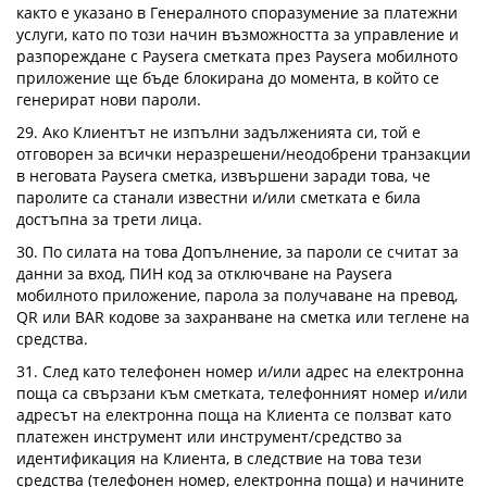
както е указано в Генералното споразумение за платежни
услуги, като по този начин възможността за управление и
разпореждане с Paysera сметката през Paysera мобилното
приложение ще бъде блокирана до момента, в който се
генерират нови пароли.
29. Ако Клиентът не изпълни задълженията си, той е
отговорен за всички неразрешени/неодобрени транзакции
в неговата Paysera сметка, извършени заради това, че
паролите са станали известни и/или сметката е била
достъпна за трети лица.
30. По силата на това Допълнение, за пароли се считат за
данни за вход, ПИН код за отключване на Paysera
мобилното приложение, парола за получаване на превод,
QR или BAR кодове за захранване на сметка или теглене на
средства.
31. След като телефонен номер и/или адрес на електронна
поща са свързани към сметката, телефонният номер и/или
адресът на електронна поща на Клиента се ползват като
платежен инструмент или инструмент/средство за
идентификация на Клиента, в следствие на това тези
средства (телефонен номер, електронна поща) и начините