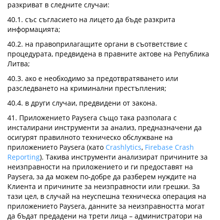
разкриват в следните случаи:
40.1. със съгласието на лицето да бъде разкрита
информацията;
40.2. на правоприлагащите органи в съответствие с
процедурата, предвидена в правните актове на Република
Литва;
40.3. ако е необходимо за предотвратяването или
разследването на криминални престъпления;
40.4. в други случаи, предвидени от закона.
41. Приложението Paysera също така разполага с
инсталирани инструменти за анализ, предназначени да
осигурят правилното техническо обслужване на
приложението Paysera (като
Crashlytics
,
Firebase Crash
Reporting
). Такива инструменти анализират причините за
неизправности на приложението и ги предоставят на
Paysera, за да можем по-добре да разберем нуждите на
Клиента и причините за неизправности или грешки. За
тази цел, в случай на неуспешна техническа операция на
приложението Paysera, данните за неизправността могат
да бъдат предадени на трети лица – администратори на