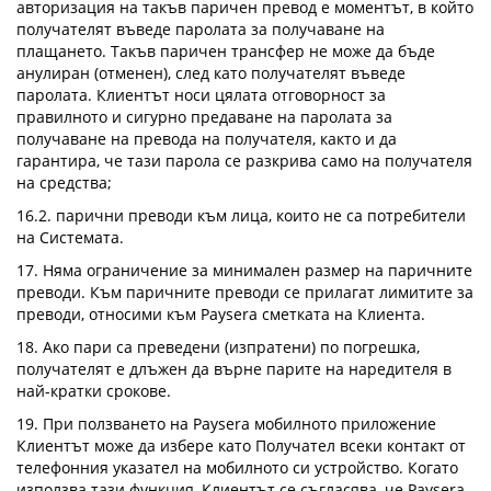
авторизация на такъв паричен превод е моментът, в който
получателят въведе паролата за получаване на
плащането. Такъв паричен трансфер не може да бъде
анулиран (отменен), след като получателят въведе
паролата. Клиентът носи цялата отговорност за
правилното и сигурно предаване на паролата за
получаване на превода на получателя, както и да
гарантира, че тази парола се разкрива само на получателя
на средства;
16.2. парични преводи към лица, които не са потребители
на Системата.
17. Няма ограничение за минимален размер на паричните
преводи. Към паричните преводи се прилагат лимитите за
преводи, относими към Paysera сметката на Клиента.
18. Ако пари са преведени (изпратени) по погрешка,
получателят е длъжен да върне парите на наредителя в
най-кратки срокове.
19. При ползването на Paysera мобилното приложение
Клиентът може да избере като Получател всеки контакт от
телефонния указател на мобилното си устройство. Когато
използва тази функция, Клиентът се съгласява, че Paysera