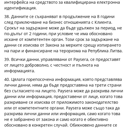
интерфейса на средството за квалифицирана електронна
идентификация.
38. Данните се съхраняват в продължение на 8 години
след приключване на бизнес отношенията с Клиента.
Срокът на задържане може да бъде удължен за период, не
по-дълъг от 2 години, при условие че има обосновано
искане от компетентен орган. Този срок за задържане на
данни се изисква от Закона за мерките срещу изпирането
на пари и финансиране на тероризма на Република Литва.
39. Всички данни, управлявани от Paysera, се предоставят
от лицето доброволно, с честност и пълнота на
информацията.
40. Цялата горепосочена информация, която представлява
лични данни, няма да бъде предоставяна на трети страни
без съгласието на лицето. Paysera може да разкрива лични
данни или информация, предоставени от лице, когато това
разкриване се изисква от приложимото законодателство
или от компетентните органи. Paysera може също така да
разкрива лични данни или информация, само когато това
не е забранено от закона и само когато е обективно
обосновано в конкретен случай. Обикновено данните се