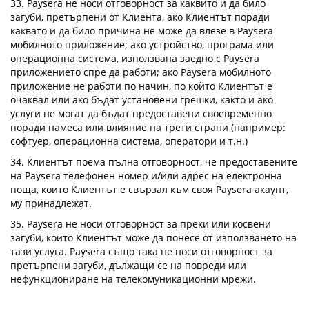
33. Paysera не носи отговорност за каквито и да било
загуби, претърпени от Клиента, ако Клиентът поради
каквато и да било причина не може да влезе в Paysera
мобилното приложение; ако устройство, програма или
операционна система, използвана заедно с Paysera
приложението спре да работи; ако Paysera мобилното
приложение не работи по начин, по който Клиентът е
очаквал или ако бъдат установени грешки, както и ако
услуги не могат да бъдат предоставени своевременно
поради намеса или влияние на трети страни (например:
софтуер, операционна система, оператори и т.н.)
34. Клиентът поема пълна отговорност, че предоставените
на Paysera телефонен номер и/или адрес на електронна
поща, които Клиентът е свързал към своя Paysera акаунт,
му принадлежат.
35. Paysera не носи отговорност за преки или косвени
загуби, които Клиентът може да понесе от използването на
тази услуга. Paysera също така не носи отговорност за
претърпени загуби, дължащи се на повреди или
нефункциониране на телекомуникационни мрежи.