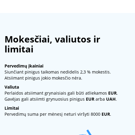
Mokesčiai, valiutos ir
limitai
Pervedimų įkainiai
Siunčiant pinigus taikomas nedidelis 2,3 % mokestis.
Atsiimant pinigus jokio mokesčio nėra.
Valiuta
Perlaidos atsiimant grynaisiais gali būti atliekamos
EUR
.
Gavėjas gali atsiimti grynuosius pinigus
EUR
arba
UAH
.
Limitai
Pervedimų suma per mėnesį neturi viršyti 8000
EUR
.