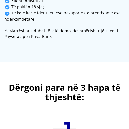
Klient individual
Të paktën 18 vjeç
Të ketë kartë identiteti ose pasaportë (të brendshme ose
ndërkombëtare)
⚠️ Marrësi nuk duhet të jetë domosdoshmërisht një klient i
Paysera apo i PrivatBank.
Dërgoni para në 3 hapa të
thjeshtë: