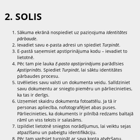
2. SOLIS
Sākuma ekrānā nospiediet uz paziņojuma
Identitātes
pārbaude
.
Ievadiet savu e-pasta adresi un spiediet
Turpināt
.
E-pastā saņemsiet apstiprinājuma kodu – ievadiet to
lietotnē.
Pēc tam pie lauka
E-pasta apstiprinājums
parādīsies
Apstiprināts
. Spiediet
Turpināt
, lai sāktu identitātes
pārbaudes procesu.
Izvēlieties savu valsti un dokumenta veidu. Salīdziniet
savu dokumentu ar sniegto piemēru un pārliecinieties,
ka tas ir derīgs.
Uzņemiet skaidru dokumenta fotoattēlu. Ja tā ir
personas apliecība, nofotografējiet abas puses.
Pārliecinieties, ka dokuments ir pilnībā redzams baltajā
rāmī un viss teksts ir salasāms.
Izpildiet lietotnē sniegtos norādījumus, lai veiktu sejas
atpazīšanu un pabeigtu identifikāciju.
Pēc tam varēsiet turpināt ar sava konta atvēršanu.