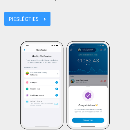
PIESLĒGTIES