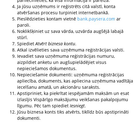
pārliecinieties, ka visa informācija ir pareiza.
Ja jūsu uzņēmums ir reģistrēts citā valstī, konta
atvēršanas procesu turpiniet internetbankā.
Pieslēdzieties kontam vietnē
bank.paysera.com
ar
paroli.
Noklikšķiniet uz sava vārda, uzvārda augšējā labajā
stūrī.
Spiediet
Atvērt biznesa kontu
.
Atkal izvēlieties sava uzņēmuma reģistrācijas valsti.
Ievadiet sava uzņēmuma reģistrācijas numuru,
aizpildiet anketu un augšupielādējiet visus
nepieciešamos dokumentus.
Nepieciešamie dokumenti: uzņēmuma reģistrācijas
apliecība, dokuments, kas apliecina uzņēmuma vadītāja
iecelšanu amatā, un akcionāru saraksts.
Apstipriniet, ka piekrītat iespējamām maksām un esat
izlasījis Vispārīgo maksājumu veikšanas pakalpojumu
līgumu. Pēc tam spiediet
Iesniegt
.
Jūsu biznesa konts tiks atvērts, tiklīdz būs apstiprināti
dokumenti.