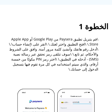
الخطوة 1
\
قم بتنزيل تطبيق Paysera من Google Play أو Apple App
Store.\
\
افتح التطبيق واختر لغتك.\
\
انقر على \
إنشاء حساب\
.\
\
أدخل رقم هاتفك وأنشئ كلمة مرور آمنة. وافق على الشروط
والأحكام، ثم تابع.\
\
سوف تتلقى رمز تحقق عبر رسالة نصية
(SMS) - أدخله في التطبيق.\
\
اختر رمز PIN مكونًا من خمسة
أرقام، والذي سيتم استخدامه في كل مرة تقوم فيها بتسجيل
الدخول إلى حسابك.\