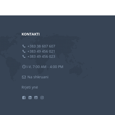
KONTAKTI
+383 38 607 607
+383 49 456 021
+383 49 456 023
I-V, 7:00 AM - 4:00 PM
Na shkruani
Rrjeti ynë