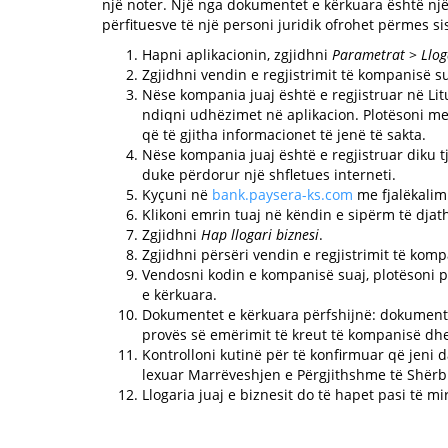
një noter. Një nga dokumentet e kërkuara është një 
përfituesve të një personi juridik ofrohet përmes si
Hapni aplikacionin, zgjidhni
Parametrat
>
Llog
Zgjidhni vendin e regjistrimit të kompanisë su
Nëse kompania juaj është e regjistruar në Litu
ndiqni udhëzimet në aplikacion. Plotësoni me
që të gjitha informacionet të jenë të sakta.
Nëse kompania juaj është e regjistruar diku tj
duke përdorur një shfletues interneti.
Kyçuni në
bank.paysera-ks.com
me fjalëkalimi
Klikoni emrin tuaj në këndin e sipërm të djat
Zgjidhni
Hap llogari biznesi
.
Zgjidhni përsëri vendin e regjistrimit të komp
Vendosni kodin e kompanisë suaj, plotësoni p
e kërkuara.
Dokumentet e kërkuara përfshijnë: dokumenti
provës së emërimit të kreut të kompanisë dhe
Kontrolloni kutinë për të konfirmuar që jeni
lexuar Marrëveshjen e Përgjithshme të Shërbi
Llogaria juaj e biznesit do të hapet pasi të 