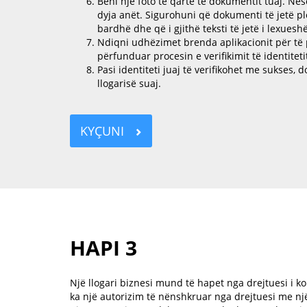
Bëni një foto të qartë të dokumentit tuaj. Nëse
dyja anët. Sigurohuni që dokumenti të jetë p
bardhë dhe që i gjithë teksti të jetë i lexuesh
Ndiqni udhëzimet brenda aplikacionit për të 
përfunduar procesin e verifikimit të identiteti
Pasi identiteti juaj të verifikohet me sukses,
llogarisë suaj.
KYÇUNI
HAPI 3
Një llogari biznesi mund të hapet nga drejtuesi i ko
ka një autorizim të nënshkruar nga drejtuesi me një