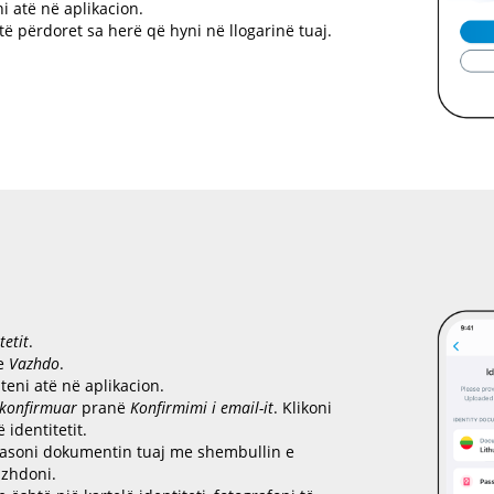
i atë në aplikacion.
 të përdoret sa herë që hyni në llogarinë tuaj.
tetit
.
te
Vazhdo
.
teni atë në aplikacion.
 konfirmuar
pranë
Konfirmimi i email-it
. Klikoni
ë identitetit.
ahasoni dokumentin tuaj me shembullin e
azhdoni.