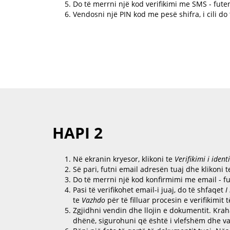
Do të merrni një kod verifikimi me SMS - futen
Vendosni një PIN kod me pesë shifra, i cili do
HAPI 2
Në ekranin kryesor, klikoni te
Verifikimi i identi
Së pari, futni email adresën tuaj dhe klikoni 
Do të merrni një kod konfirmimi me email - fu
Pasi të verifikohet email-i juaj, do të shfaqet
I
te
Vazhdo
për të filluar procesin e verifikimit t
Zgjidhni vendin dhe llojin e dokumentit. Kr
dhënë, sigurohuni që është i vlefshëm dhe v