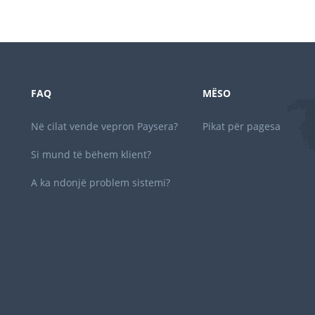
FAQ
MËSO
Në cilat vende vepron Paysera?
Pikat për pagesa
Si mund të bëhem klient?
A ka ndonjë problem sistemi?