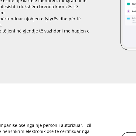
 është një kartelë identiteti, fotografoni të
lotësisht i dukshëm brenda kornizës së
ëm.
përfunduar njohjen e fytyrës dhe për të
t.
 do të jeni në gjendje të vazhdoni me hapjen e
mpanisë ose nga një person i autorizuar, i cili
 nënshkrim elektronik ose të certifikuar nga