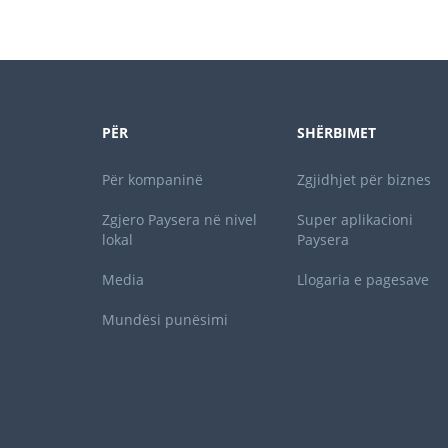
PËR
SHËRBIMET
Për kompaninë
Zgjidhjet për biznes
Zgjero Paysera në nivel
Super aplikacioni
lokal
Paysera
Media
Llogaria e pagesave
Mundësi punësimi