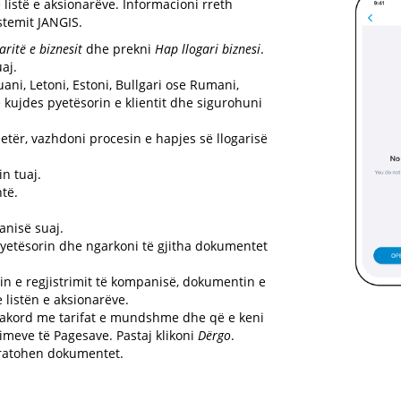
listë e aksionarëve. Informacioni rreth
stemit JANGIS.
aritë e biznesit
dhe prekni
Hap llogari biznesi
.
aj.
ani, Letoni, Estoni, Bullgari ose Rumani,
 kujdes pyetësorin e klientit dhe sigurohuni
etër, vazhdoni procesin e hapjes së llogarisë
n tuaj.
htë.
anisë suaj.
yetësorin dhe ngarkoni të gjitha dokumentet
n e regjistrimit të kompanisë, dokumentin e
 listën e aksionarëve.
 dakord me tarifat e mundshme dhe që e keni
meve të Pagesave. Pastaj klikoni
Dërgo
.
miratohen dokumentet.