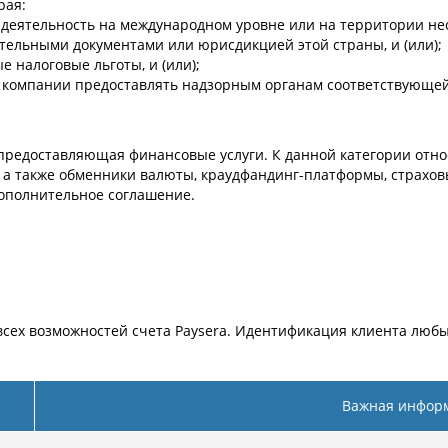
рая:
еятельность на международном уровне или на территории неск
тельными документами или юрисдикцией этой страны, и (или);
 налоговые льготы, и (или);
 компании предоставлять надзорным органам соответствующей
, предоставляющая финансовые услуги. К данной категории отн
а также обменники валюты, краудфандинг-платформы, страховы
дополнительное соглашение.
сех возможностей счета Paysera. Идентификация клиента любы
Важная инфор