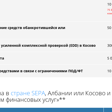
10
75 
ком
ание средств обанкротившейся или
50
 усиленной комплексной проверкой (EDD) в Косово
30
та
5 
средствами в связи с ограничениями ПОД/ФТ
10
на в
стране SEPA
, Албании или Косово 
м финансовых услуг»**