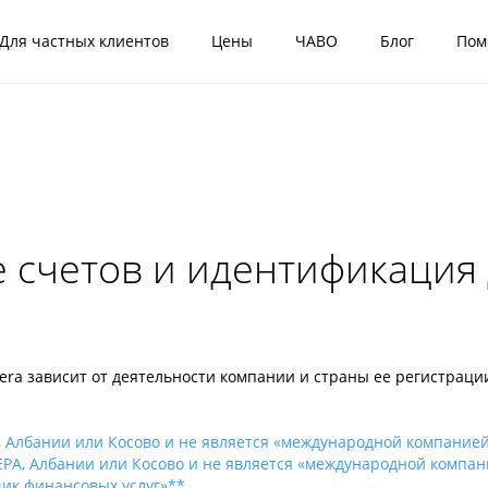
Для частных клиентов
Цены
ЧАВО
Блог
Пом
счетов и идентификация 
era зависит от деятельности компании и страны ее регистраци
, Албании или Косово и не является «международной компание
EPA, Албании или Косово и не является «международной компа
ик финансовых услуг»**