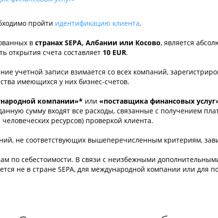
обходимо пройти
идентификацию клиента
.
рованных в
странах SEPA, Албании или Косово
, является абсо
сть открытия счета составляет
10 EUR
.
ние учетной записи взимается со всех компаний, зарегистриро
ества имеющихся у них бизнес-счетов.
народной компании»*
или
«поставщика финансовых услуг
В данную сумму входят все расходы, связанные с получением п
человеческих ресурсов) проверкой клиента.
аний, не соответствующих вышеперечисленным критериям, зави
там по себестоимости. В связи с неизбежными дополнительным
ется не в стране SEPA, для международной компании или для п