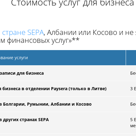
Стоимость услуг для бизнеса
в
стране SEPA
, Албании или Косово и н
м финансовых услуг»**
вание услуги
записи для бизнеса
Бе
 бизнеса в отделении Paysera
(только в Литве)
3
E
в Болгарии, Румынии, Албании и Косово
Бе
 других странах SEPA
5 
ме