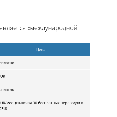
е является «международной
Цена
сплатно
UR
сплатно
EUR/мес. (включая 30 бесплатных переводов в
сяц)