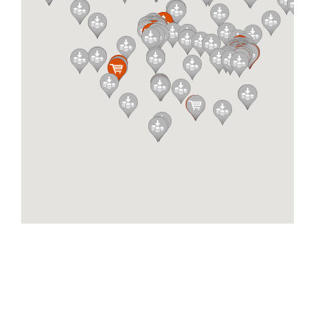
Albagame Piramida
Qendra Piramida, Bulevardi Dëshmorët e
Kombit, Tirana
Albagame Selvia
Rr. e Saraceve
ALBANIAN EAGLE TOURS
Bulevardi Gjergj Fishta Nd 26. H3 Njesia
Administrative Nr 7 Tirana, 1001, Albania
ALL-TOURS.AL Cash IN - Cash Out
Fier Rr. Jakov Xoxa Sheshi Europa Plaza
ATM - Mitrovice
Rr. Shemsi Ahmeti, Mitrovicë 40000
ATM deponime dhe terheqje
Rruga B, Prishtina 10000
ATM Shell - Mitrovice
E80, Mitrovicë 40000
ATM Shell - Prishtine
Veternik 1, Prishtine