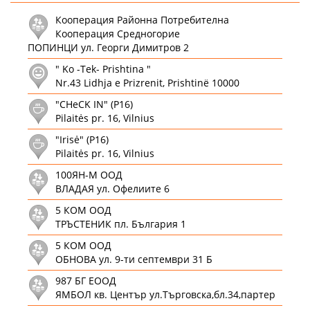
Кооперация Районна Потребителна
Кооперация Средногорие
ПОПИНЦИ ул. Георги Димитров 2
" Ko -Tek- Prishtina "
Nr.43 Lidhja e Prizrenit, Prishtinë 10000
"CHeCK IN" (P16)
Pilaitės pr. 16, Vilnius
"Irisė" (P16)
Pilaitės pr. 16, Vilnius
100ЯН-М ООД
ВЛАДАЯ ул. Офелиите 6
5 КОМ ООД
ТРЪСТЕНИК пл. България 1
5 КОМ ООД
ОБНОВА ул. 9-ти септември 31 Б
987 БГ ЕООД
ЯМБОЛ кв. Център ул.Търговска,бл.34,партер