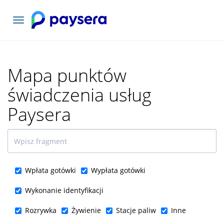
Toggle
navigation
Mapa punktów
świadczenia usług
Paysera
Wpłata gotówki
Wypłata gotówki
Wykonanie identyfikacji
Rozrywka
Żywienie
Stacje paliw
Inne