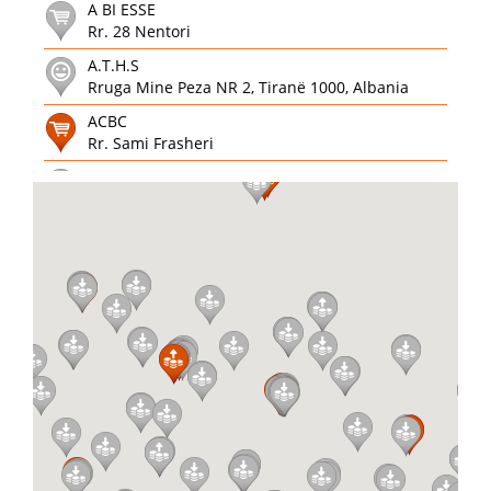
A BI ESSE
Rr. 28 Nentori
A.T.H.S
Rruga Mine Peza NR 2, Tiranë 1000, Albania
ACBC
Rr. Sami Frasheri
Action for Mothers and Children
M566+F99, Prishtina 10000
AGJENSI SHERBIMESH
DURRES, LAGJIA 4, Rr. SKENDERBEJ
AGJENSIA DUATOURIST 1
P-C, Wesley Clark, 19, Prizren
Aiah
Ahmet Krasniqi, Prishtina 10000
Albagame Bllok
Rr. Ibrahim Rugova
Albagame Kisha Katolike
Rr. Mujo Ulqinaku