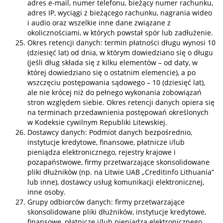
adres e-mail, numer telefonu, bieżący numer rachunku,
adres IP, wyciągi z bieżącego rachunku, nagrania wideo
i audio oraz wszelkie inne dane związane z
okolicznościami, w których powstał spór lub zadłużenie.
Okres retencji danych: termin płatności długu wynosi 10
(dziesięć lat) od dnia, w którym dowiedziano się o długu
(jeśli dług składa się z kilku elementów – od daty, w
której dowiedziano się o ostatnim elemencie), a po
wszczęciu postępowania sądowego – 10 (dziesięć lat),
ale nie krócej niż do pełnego wykonania zobowiązań
stron względem siebie. Okres retencji danych opiera się
na terminach przedawnienia postępowań określonych
w Kodeksie cywilnym Republiki Litewskiej.
Dostawcy danych: Podmiot danych bezpośrednio,
instytucje kredytowe, finansowe, płatnicze i/lub
pieniądza elektronicznego, rejestry krajowe i
pozapaństwowe, firmy przetwarzające skonsolidowane
pliki dłużników (np. na Litwie UAB „Creditinfo Lithuania”
lub inne), dostawcy usług komunikacji elektronicznej,
inne osoby.
Grupy odbiorców danych: firmy przetwarzające
skonsolidowane pliki dłużników, instytucje kredytowe,
finansowe, płatnicze i/lub pieniądza elektronicznego,