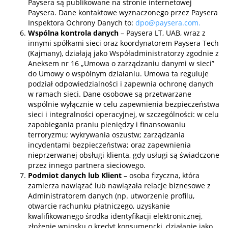
Paysera są publikowane na stronie internetowej
Paysera. Dane kontaktowe wyznaczonego przez Paysera
Inspektora Ochrony Danych to:
dpo@paysera.com
.
Wspólna kontrola danych
– Paysera LT, UAB, wraz z
innymi spółkami sieci oraz koordynatorem Paysera Tech
(Kajmany), działają jako Współadministratorzy zgodnie z
Aneksem nr 16 „Umowa o zarządzaniu danymi w sieci”
do Umowy o wspólnym działaniu. Umowa ta reguluje
podział odpowiedzialności i zapewnia ochronę danych
w ramach sieci. Dane osobowe są przetwarzane
wspólnie wyłącznie w celu zapewnienia bezpieczeństwa
sieci i integralności operacyjnej, w szczególności: w celu
zapobiegania praniu pieniędzy i finansowaniu
terroryzmu; wykrywania oszustw; zarządzania
incydentami bezpieczeństwa; oraz zapewnienia
nieprzerwanej obsługi klienta, gdy usługi są świadczone
przez innego partnera sieciowego.
Podmiot danych lub Klient
– osoba fizyczna, która
zamierza nawiązać lub nawiązała relacje biznesowe z
Administratorem danych (np. utworzenie profilu,
otwarcie rachunku płatniczego, uzyskanie
kwalifikowanego środka identyfikacji elektronicznej,
złożenie wniosku o kredyt konsumencki, działanie jako