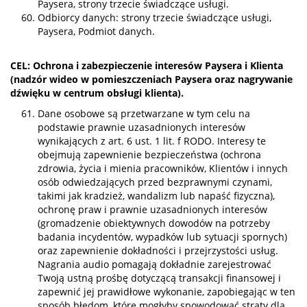
Paysera, strony trzecie świadczące usługi.
Odbiorcy danych: strony trzecie świadczące usługi,
Paysera, Podmiot danych.
CEL: Ochrona i zabezpieczenie interesów Paysera i Klienta
(nadzór wideo w pomieszczeniach Paysera oraz nagrywanie
dźwięku w centrum obsługi klienta).
Dane osobowe są przetwarzane w tym celu na
podstawie prawnie uzasadnionych interesów
wynikających z art. 6 ust. 1 lit. f RODO. Interesy te
obejmują zapewnienie bezpieczeństwa (ochrona
zdrowia, życia i mienia pracowników, Klientów i innych
osób odwiedzających przed bezprawnymi czynami,
takimi jak kradzież, wandalizm lub napaść fizyczna),
ochronę praw i prawnie uzasadnionych interesów
(gromadzenie obiektywnych dowodów na potrzeby
badania incydentów, wypadków lub sytuacji spornych)
oraz zapewnienie dokładności i przejrzystości usług.
Nagrania audio pomagają dokładnie zarejestrować
Twoją ustną prośbę dotyczącą transakcji finansowej i
zapewnić jej prawidłowe wykonanie, zapobiegając w ten
sposób błędom, które mogłyby spowodować straty dla