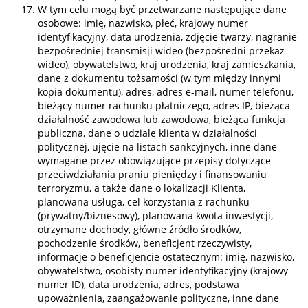
W tym celu mogą być przetwarzane następujące dane
osobowe: imię, nazwisko, płeć, krajowy numer
identyfikacyjny, data urodzenia, zdjęcie twarzy, nagranie
bezpośredniej transmisji wideo (bezpośredni przekaz
wideo), obywatelstwo, kraj urodzenia, kraj zamieszkania,
dane z dokumentu tożsamości (w tym między innymi
kopia dokumentu), adres, adres e-mail, numer telefonu,
bieżący numer rachunku płatniczego, adres IP, bieżąca
działalność zawodowa lub zawodowa, bieżąca funkcja
publiczna, dane o udziale klienta w działalności
politycznej, ujęcie na listach sankcyjnych, inne dane
wymagane przez obowiązujące przepisy dotyczące
przeciwdziałania praniu pieniędzy i finansowaniu
terroryzmu, a także dane o lokalizacji Klienta,
planowana usługa, cel korzystania z rachunku
(prywatny/biznesowy), planowana kwota inwestycji,
otrzymane dochody, główne źródło środków,
pochodzenie środków, beneficjent rzeczywisty,
informacje o beneficjencie ostatecznym: imię, nazwisko,
obywatelstwo, osobisty numer identyfikacyjny (krajowy
numer ID), data urodzenia, adres, podstawa
upoważnienia, zaangażowanie polityczne, inne dane