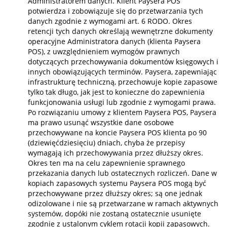
Administratorem danych. Klient Paysera POS
potwierdza i zobowiązuje się do przetwarzania tych
danych zgodnie z wymogami art. 6 RODO. Okres
retencji tych danych określają wewnętrzne dokumenty
operacyjne Administratora danych (klienta Paysera
POS), z uwzględnieniem wymogów prawnych
dotyczących przechowywania dokumentów księgowych i
innych obowiązujących terminów. Paysera, zapewniając
infrastrukturę techniczną, przechowuje kopie zapasowe
tylko tak długo, jak jest to konieczne do zapewnienia
funkcjonowania usługi lub zgodnie z wymogami prawa.
Po rozwiązaniu umowy z klientem Paysera POS, Paysera
ma prawo usunąć wszystkie dane osobowe
przechowywane na koncie Paysera POS klienta po 90
(dziewięćdziesięciu) dniach, chyba że przepisy
wymagają ich przechowywania przez dłuższy okres.
Okres ten ma na celu zapewnienie sprawnego
przekazania danych lub ostatecznych rozliczeń. Dane w
kopiach zapasowych systemu Paysera POS mogą być
przechowywane przez dłuższy okres; są one jednak
odizolowane i nie są przetwarzane w ramach aktywnych
systemów, dopóki nie zostaną ostatecznie usunięte
zgodnie z ustalonym cyklem rotacji kopii zapasowych.