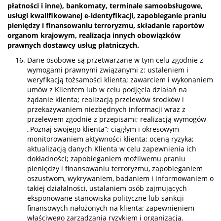
płatności i inne), bankomaty, terminale samoobsługowe,
usługi kwalifikowanej e-identyfikacji, zapobieganie praniu
pieniędzy i finansowaniu terroryzmu, składanie raportów
organom krajowym, realizacja innych obowiązków
prawnych dostawcy usług płatniczych.
Dane osobowe są przetwarzane w tym celu zgodnie z
wymogami prawnymi związanymi z: ustaleniem i
weryfikacją tożsamości klienta; zawarciem i wykonaniem
umów z Klientem lub w celu podjęcia działań na
żądanie klienta; realizacją przelewów środków i
przekazywaniem niezbędnych informacji wraz z
przelewem zgodnie z przepisami; realizacją wymogów
„Poznaj swojego klienta”; ciągłym i okresowym
monitorowaniem aktywności klienta; oceną ryzyka;
aktualizacją danych Klienta w celu zapewnienia ich
dokładności; zapobieganiem możliwemu praniu
pieniędzy i finansowaniu terroryzmu, zapobieganiem
oszustwom, wykrywaniem, badaniem i informowaniem o
takiej działalności, ustalaniem osób zajmujących
eksponowane stanowiska polityczne lub sankcji
finansowych nałożonych na klienta; zapewnieniem
właściwego zarządzania ryzykiem i organizacją.