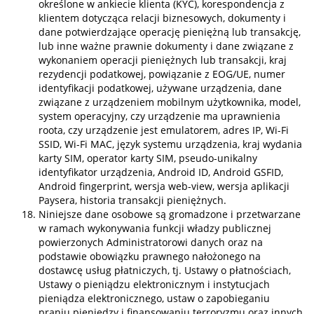
określone w ankiecie klienta (KYC), korespondencja z
klientem dotycząca relacji biznesowych, dokumenty i
dane potwierdzające operację pieniężną lub transakcję,
lub inne ważne prawnie dokumenty i dane związane z
wykonaniem operacji pieniężnych lub transakcji, kraj
rezydencji podatkowej, powiązanie z EOG/UE, numer
identyfikacji podatkowej, używane urządzenia, dane
związane z urządzeniem mobilnym użytkownika, model,
system operacyjny, czy urządzenie ma uprawnienia
roota, czy urządzenie jest emulatorem, adres IP, Wi-Fi
SSID, Wi-Fi MAC, język systemu urządzenia, kraj wydania
karty SIM, operator karty SIM, pseudo-unikalny
identyfikator urządzenia, Android ID, Android GSFID,
Android fingerprint, wersja web-view, wersja aplikacji
Paysera, historia transakcji pieniężnych.
Niniejsze dane osobowe są gromadzone i przetwarzane
w ramach wykonywania funkcji władzy publicznej
powierzonych Administratorowi danych oraz na
podstawie obowiązku prawnego nałożonego na
dostawcę usług płatniczych, tj. Ustawy o płatnościach,
Ustawy o pieniądzu elektronicznym i instytucjach
pieniądza elektronicznego, ustaw o zapobieganiu
praniu pieniędzy i finansowaniu terroryzmu oraz innych