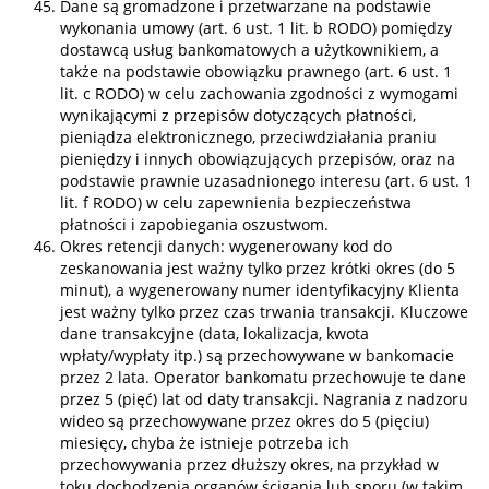
Dane są gromadzone i przetwarzane na podstawie
wykonania umowy (art. 6 ust. 1 lit. b RODO) pomiędzy
dostawcą usług bankomatowych a użytkownikiem, a
także na podstawie obowiązku prawnego (art. 6 ust. 1
lit. c RODO) w celu zachowania zgodności z wymogami
wynikającymi z przepisów dotyczących płatności,
pieniądza elektronicznego, przeciwdziałania praniu
pieniędzy i innych obowiązujących przepisów, oraz na
podstawie prawnie uzasadnionego interesu (art. 6 ust. 1
lit. f RODO) w celu zapewnienia bezpieczeństwa
płatności i zapobiegania oszustwom.
Okres retencji danych: wygenerowany kod do
zeskanowania jest ważny tylko przez krótki okres (do 5
minut), a wygenerowany numer identyfikacyjny Klienta
jest ważny tylko przez czas trwania transakcji. Kluczowe
dane transakcyjne (data, lokalizacja, kwota
wpłaty/wypłaty itp.) są przechowywane w bankomacie
przez 2 lata. Operator bankomatu przechowuje te dane
przez 5 (pięć) lat od daty transakcji. Nagrania z nadzoru
wideo są przechowywane przez okres do 5 (pięciu)
miesięcy, chyba że istnieje potrzeba ich
przechowywania przez dłuższy okres, na przykład w
toku dochodzenia organów ścigania lub sporu (w takim