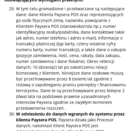
W tym celu gromadzone i przetwarzane są następujące
dane: dane Klienta Paysera POS oraz reprezentujących
go osób fizycznych (imię, nazwisko, powiązanie z
Klientem Paysera POS (stanowisko/rola itp.), numer
identyfikacyjny osoby/podatnika, dane kontaktowe takie
jak adres, numer telefonu i adres e-mail), informacje o
transakcji płatniczej (typ karty, cztery ostatnie cyfry
numeru karty, numer transakcji), a także dane o zakupie
(pozycje zamówienia, ilość, cena, rabaty, data zakupu,
numer zamówienia i dane fiskalne). Okres retencji
danych: 10 (dziesięć) lat po zakończeniu relacji
biznesowej z klientem. Niniejsze dane osobowe muszą
być przechowywane przez 8 (osiem) lat zgodnie z
Ustawą o zapobieganiu praniu pieniędzy i finansowaniu
terroryzmu. Dane te są przechowywane przez kolejne 2
(dwa) lata na podstawie prawnie uzasadnionych
interesów Paysera zgodnie ze zwykłym terminem
przedawnienia roszczeń.
W odniesieniu do danych wgranych do systemu przez
klienta Paysera POS
, Paysera działa jako Procesor
danych, natomiast Klient Paysera POS jest