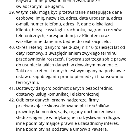
Paysera i inne powiadomienia związane ze
świadczonymi usługami.
W tym celu mogą być przetwarzane następujące dane
osobowe: imię, nazwisko, adres, data urodzenia, adres
e-mail, numer telefonu, adres IP, dane o lokalizacji
Klienta, bieżące wyciągi z rachunku, nagrania rozmów
telefonicznych, korespondencja z Klientem oraz
wszelkie inne dane niezbędne do realizacji celu.
Okres retencji danych: nie dłużej niż 10 (dziesięć) lat od
daty rozmowy, z uwzględnieniem zwykłego terminu
przedawnienia roszczeń. Paysera zastrzega sobie prawo
do usunięcia takich danych w dowolnym momencie.
Taki okres retencji danych jest wymagany na podstawie
ustaw o zapobieganiu praniu pieniędzy i finansowaniu
terroryzmu.
Dostawcy danych: podmiot danych bezpośrednio,
dostawcy usług komunikacji elektronicznej.
Odbiorcy danych: organy nadzorcze, firmy
przetwarzające skonsolidowane pliki dłużników,
prawnicy, komornicy, sądy, organy dochodzeniowo-
śledcze, agencje windykacyjne i odzyskiwania długów,
inne podmioty mające prawnie uzasadniony interes,
inne podmioty na podstawie umowy z Paysera.