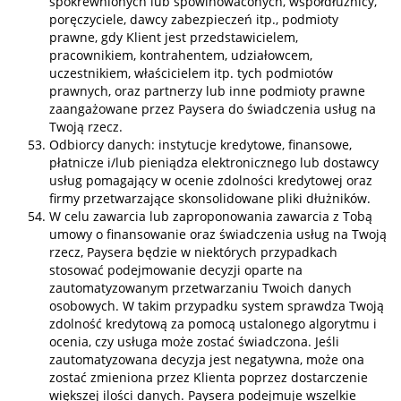
spokrewnionych lub spowinowaconych, współdłużnicy,
poręczyciele, dawcy zabezpieczeń itp., podmioty
prawne, gdy Klient jest przedstawicielem,
pracownikiem, kontrahentem, udziałowcem,
uczestnikiem, właścicielem itp. tych podmiotów
prawnych, oraz partnerzy lub inne podmioty prawne
zaangażowane przez Paysera do świadczenia usług na
Twoją rzecz.
Odbiorcy danych: instytucje kredytowe, finansowe,
płatnicze i/lub pieniądza elektronicznego lub dostawcy
usług pomagający w ocenie zdolności kredytowej oraz
firmy przetwarzające skonsolidowane pliki dłużników.
W celu zawarcia lub zaproponowania zawarcia z Tobą
umowy o finansowanie oraz świadczenia usług na Twoją
rzecz, Paysera będzie w niektórych przypadkach
stosować podejmowanie decyzji oparte na
zautomatyzowanym przetwarzaniu Twoich danych
osobowych. W takim przypadku system sprawdza Twoją
zdolność kredytową za pomocą ustalonego algorytmu i
ocenia, czy usługa może zostać świadczona. Jeśli
zautomatyzowana decyzja jest negatywna, może ona
zostać zmieniona przez Klienta poprzez dostarczenie
większej ilości danych. Paysera podejmuje wszelkie