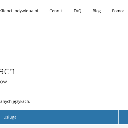
Klienci indywidualni
Cennik
FAQ
Blog
Pomoc
kach
ków
anych językach.
Usługa