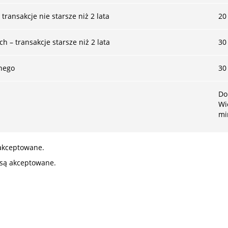
ansakcje nie starsze niż 2 lata
20
– transakcje starsze niż 2 lata
30
nego
30
Do
Wi
m
akceptowane.
 są akceptowane.