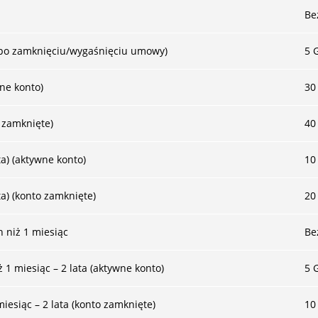
Be
 po zamknięciu/wygaśnięciu umowy)
5 
wne konto)
30
o zamknięte)
40
ta) (aktywne konto)
10
ta) (konto zamknięte)
20
 niż 1 miesiąc
Be
 1 miesiąc – 2 lata (aktywne konto)
5 
iesiąc – 2 lata (konto zamknięte)
10