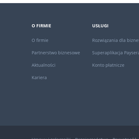
O FIRMIE
USŁUGI
O firmie
Rozwiązania dla bizne
Partnerstwo biznesowe
Superaplikacja Payser
Aktualności
Konto płatnicze
Kariera