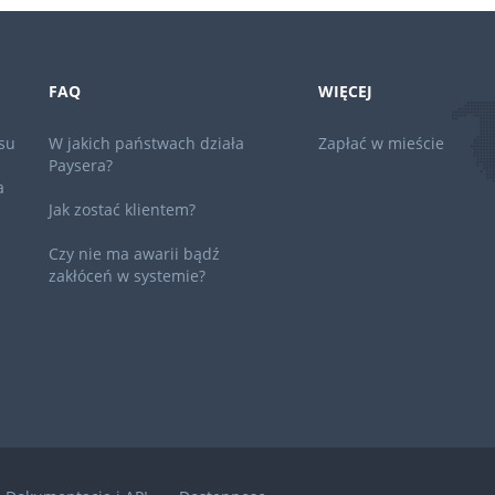
FAQ
WIĘCEJ
su
W jakich państwach działa
Zapłać w mieście
Paysera?
a
Jak zostać klientem?
Czy nie ma awarii bądź
zakłóceń w systemie?