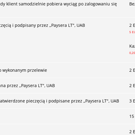
y klient samodzielnie pobiera wyciąg po zalogowaniu się
Be
zęcią i podpisany przez „Paysera LT", UAB
2 
5 E
Ka
0,2
 o wykonanym przelewie
2 
ana przez „Paysera LT", UAB
2 
zatwierdzone pieczęcią i podpisane przez „Paysera LT", UAB
3 
15
2 