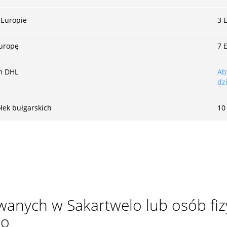
 Europie
3 
uropę
7 
m DHL
Ab
dz
łek bułgarskich
10
rowanych w Sakartwelo lub osób fi
lo