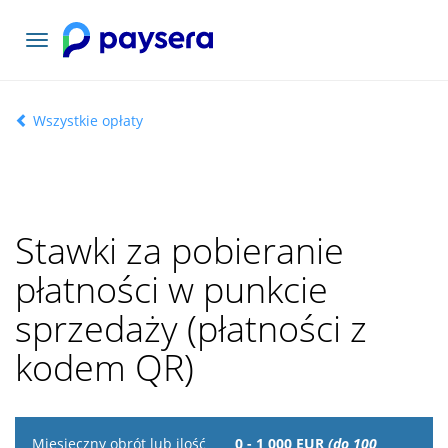
Toggle
navigation
Wszystkie opłaty
Stawki za pobieranie
płatności w punkcie
sprzedaży (płatności z
kodem QR)
Miesięczny
0 - 1 000 EUR
(do 100