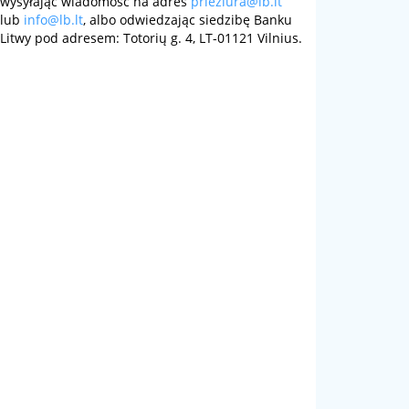
wysyłając wiadomość na adres
prieziura@lb.lt
lub
info@lb.lt
, albo odwiedzając siedzibę Banku
Litwy pod adresem: Totorių g. 4, LT-01121 Vilnius.