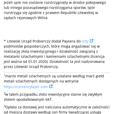
Jeżeli spór nie zostanie rozstrzygnięty w drodze pokojowego
lub innego pozasądowego rozstrzygania sporów, spór
rozstrzyga się zgodnie z prawem Republiki Litewskiej w
sądach rejonowych Wilna.
* Litewski Urząd Probierczy dodał Paysera do
listy
podmiotów gospodarczych, które mogą angażować się w
realizację złota inwestycyjnego i działalność związaną z
metalami szlachetnymi i kamieniami szlachetnymi (licencja
jest ważna od 01.01.2020). Działalność ta jest nadzorowana
przez Litewski Urząd Probierczy.
1
marże metali szlachetnych są ustalane według marż giełd
metali szlachetnych dostępnych na witrynie
https://currencylayer.com
.
2
w takim przypadku złoto inwestycyjne stanie się zwykłym
złotem opodatkowanym VAT.
3
Opłata za dostawę jest naliczana automatycznie w zależności
od miejsca dostawy według cen firmy świadczącej usługę