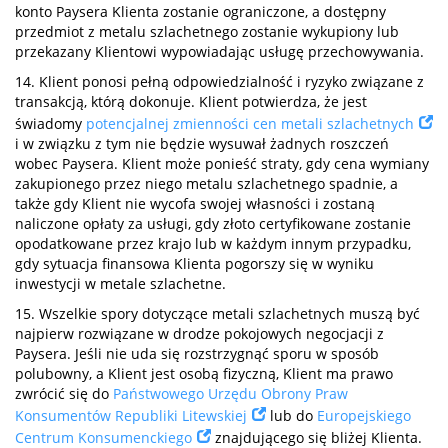
konto Paysera Klienta zostanie ograniczone, a dostępny
przedmiot z metalu szlachetnego zostanie wykupiony lub
przekazany Klientowi wypowiadając usługę przechowywania.
14. Klient ponosi pełną odpowiedzialność i ryzyko związane z
transakcją, którą dokonuje. Klient potwierdza, że jest
świadomy
potencjalnej zmienności cen metali szlachetnych
i w związku z tym nie będzie wysuwał żadnych roszczeń
wobec Paysera. Klient może ponieść straty, gdy cena wymiany
zakupionego przez niego metalu szlachetnego spadnie, a
także gdy Klient nie wycofa swojej własności i zostaną
naliczone opłaty za usługi, gdy złoto certyfikowane zostanie
opodatkowane przez krajo lub w każdym innym przypadku,
gdy sytuacja finansowa Klienta pogorszy się w wyniku
inwestycji w metale szlachetne.
15. Wszelkie spory dotyczące metali szlachetnych muszą być
najpierw rozwiązane w drodze pokojowych negocjacji z
Paysera. Jeśli nie uda się rozstrzygnąć sporu w sposób
polubowny, a Klient jest osobą fizyczną, Klient ma prawo
zwrócić się do
Państwowego Urzędu Obrony Praw
Konsumentów Republiki Litewskiej
lub do
Europejskiego
Centrum Konsumenckiego
znajdującego się bliżej Klienta.