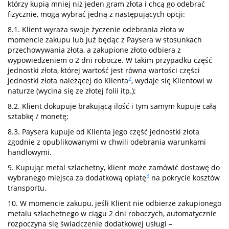
którzy kupią mniej niż jeden gram złota i chcą go odebrać
fizycznie, mogą wybrać jedną z następujących opcji:
8.1. Klient wyraża swoje życzenie odebrania złota w
momencie zakupu lub już będąc z Paysera w stosunkach
przechowywania złota, a zakupione złoto odbiera z
wypowiedzeniem o 2 dni robocze. W takim przypadku część
jednostki złota, której wartość jest równa wartości części
2
jednostki złota należącej do Klienta
, wydaje się Klientowi w
naturze (wycina się ze złotej folii itp.);
8.2. Klient dokupuje brakującą ilość i tym samym kupuje całą
sztabkę / monetę;
8.3. Paysera kupuje od Klienta jego część jednostki złota
zgodnie z opublikowanymi w chwili odebrania warunkami
handlowymi.
9. Kupując metal szlachetny, klient może zamówić dostawę do
3
wybranego miejsca za dodatkową opłatę
na pokrycie kosztów
transportu.
10. W momencie zakupu, jeśli Klient nie odbierze zakupionego
metalu szlachetnego w ciągu 2 dni roboczych, automatycznie
rozpoczyna się świadczenie dodatkowej usługi –