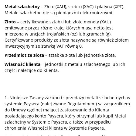
Metal szlachetny
– Złoto (XAU), srebro (XAG) i platyna (XPT).
Metale szlachetne nie są pieniądzmi elektronicznymi.
Złoto
– certyfikowane sztabki lub złote monety (XAU)
emitowane przez różne kraje, których masa netto jest
mierzona w uncjach trojańskich (oz) lub gramach (g).
Certyfikowane produkty ze złota nazywane są również złotem
inwestycyjnym ze stawką VAT równą 0.
Przedmiot ze złota
– sztabka złota lub jednostka złota.
Własność klienta
– jednostki z metalu szlachetnego lub ich
części należące do Klienta.
1. Niniejsze Zasady zakupu i sprzedaży metali szlachetnych w
systemie Paysera (dalej zwane Regulaminem) są załącznikiem
do Umowy ogólnej mającej zastosowanie do Klienta
posiadającego konto Paysera, który otrzymał lub kupił Metal
szlachetny w Systemie Paysera, a także w przypadku
chronienia Własności klienta w Systemie Paysera.