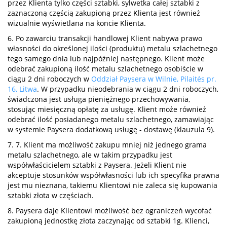
przez Klienta tylko części sztabki, sylwetka całej sztabki z
zaznaczoną częścią zakupioną przez Klienta jest również
wizualnie wyświetlana na koncie Klienta.
6. Po zawarciu transakcji handlowej Klient nabywa prawo
własności do określonej ilości (produktu) metalu szlachetnego
tego samego dnia lub najpóźniej następnego. Klient może
odebrać zakupioną ilość metalu szlachetnego osobiście w
ciągu 2 dni roboczych w
Oddział Paysera w Wilnie, Pilaitės pr.
16, Litwa
. W przypadku nieodebrania w ciągu 2 dni roboczych,
świadczona jest usługa pieniężnego przechowywania,
stosując miesięczną opłatę za usługę. Klient może również
odebrać ilość posiadanego metalu szlachetnego, zamawiając
w systemie Paysera dodatkową usługę - dostawę (klauzula 9).
7. 7. Klient ma możliwość zakupu mniej niż jednego grama
metalu szlachetnego, ale w takim przypadku jest
współwłaścicielem sztabki z Paysera. Jeżeli Klient nie
akceptuje stosunków współwłasności lub ich specyfika prawna
jest mu nieznana, takiemu Klientowi nie zaleca się kupowania
sztabki złota w częściach.
8. Paysera daje Klientowi możliwość bez ograniczeń wycofać
zakupioną jednostkę złota zaczynając od sztabki 1g. Klienci,