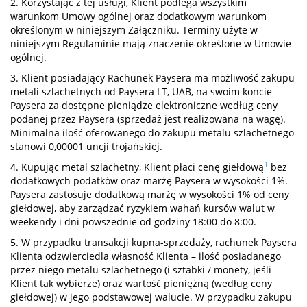
2. Korzystając z tej usługi, Klient podlega wszystkim
warunkom Umowy ogólnej oraz dodatkowym warunkom
określonym w niniejszym Załączniku. Terminy użyte w
niniejszym Regulaminie mają znaczenie określone w Umowie
ogólnej.
3. Klient posiadający Rachunek Paysera ma możliwość zakupu
metali szlachetnych od Paysera LT, UAB, na swoim koncie
Paysera za dostępne pieniądze elektroniczne według ceny
podanej przez Paysera (sprzedaż jest realizowana na wagę).
Minimalna ilość oferowanego do zakupu metalu szlachetnego
stanowi 0,00001 uncji trojańskiej.
1
4. Kupując metal szlachetny, Klient płaci cenę giełdową
bez
dodatkowych podatków oraz marżę Paysera w wysokości 1%.
Paysera zastosuje dodatkową marżę w wysokości 1% od ceny
giełdowej, aby zarządzać ryzykiem wahań kursów walut w
weekendy i dni powszednie od godziny 18:00 do 8:00.
5. W przypadku transakcji kupna-sprzedaży, rachunek Paysera
Klienta odzwierciedla własność Klienta – ilość posiadanego
przez niego metalu szlachetnego (i sztabki / monety, jeśli
Klient tak wybierze) oraz wartość pieniężną (według ceny
giełdowej) w jego podstawowej walucie. W przypadku zakupu