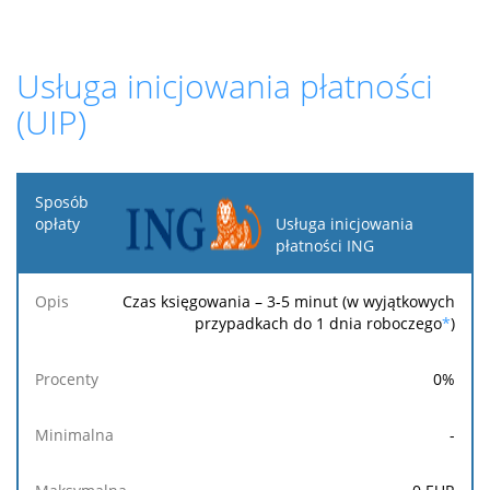
Usługa inicjowania płatności
(UIP)
Sposób
opłaty
Usługa inicjowania
płatności ING
Opis
Procenty
Minimalna
Maksymalna
Stała
Czas księgowania – 3-5 minut (w wyjątkowych
przypadkach do 1 dnia roboczego
*
)
0
%
-