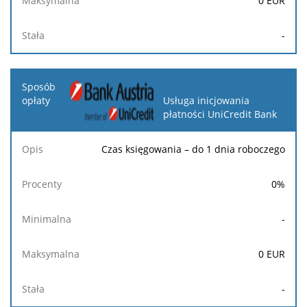
0
EUR
-
Usługa inicjowania
płatności UniCredit Bank
Czas księgowania – do 1 dnia roboczego
0
%
-
0
EUR
-