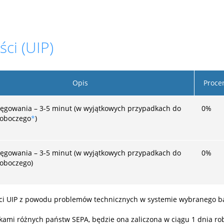
ści (UIP)
Opis
Proce
ięgowania – 3-5 minut (w wyjątkowych przypadkach do
0
%
roboczego
*
)
ięgowania – 3-5 minut (w wyjątkowych przypadkach do
0
%
roboczego)
ści UIP z powodu problemów technicznych w systemie wybranego ban
ami różnych państw SEPA, będzie ona zaliczona w ciągu 1 dnia ro