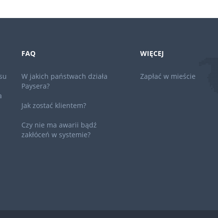
FAQ
WIĘCEJ
su
W jakich państwach działa
Zapłać w mieście
Paysera?
a
Jak zostać klientem?
Czy nie ma awarii bądź
zakłóceń w systemie?