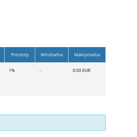
Procenty
Minimalna
Maksymalna
1
%
-
0,50
EUR