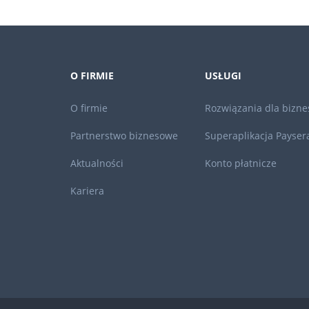
O FIRMIE
USŁUGI
O firmie
Rozwiązania dla bizne
Partnerstwo biznesowe
Superaplikacja Payser
Aktualności
Konto płatnicze
Kariera