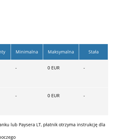
nty
Minimalna
Maksymalna
Stała
-
0
EUR
-
-
0
EUR
-
ku lub Paysera LT, płatnik otrzyma instrukcję dla
boczego