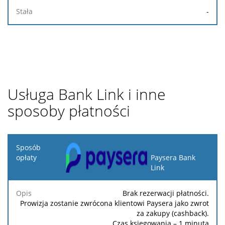
-
Usługa Bank Link i inne
sposoby płatności
Sposób
opłaty
Paysera Bank
Link
Opis
Procenty
Minimalna
Maksymalna
Stała
Brak rezerwacji płatności.
Prowizja zostanie zwrócona klientowi Paysera jako zwrot
za zakupy (cashback).
Czas księgowania – 1 minuta