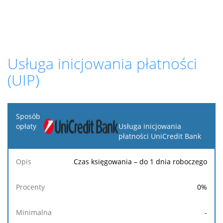
Usługa inicjowania płatności
(UIP)
Sposób
opłaty
Usługa inicjowania
płatności UniCredit Bank
Opis
Procenty
Minimalna
Maksymalna
Stała
Czas księgowania – do 1 dnia roboczego
0
%
-